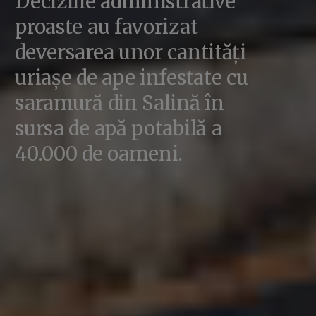
Deciziile administrative
proaste au favorizat
deversarea unor cantități
uriașe de ape infestate cu
saramură din Salină în
sursa de apă potabilă a
40.000 de oameni.