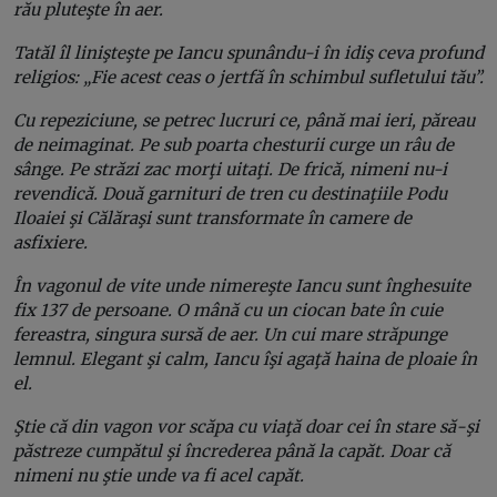
rău pluteşte în aer.
Tatăl îl linişteşte pe Iancu spunându-i în idiş ceva profund
religios: „Fie acest ceas o jertfă în schimbul sufletului tău”.
Cu repeziciune, se petrec lucruri ce, până mai ieri, păreau
de neimaginat. Pe sub poarta chesturii curge un râu de
sânge. Pe străzi zac morţi uitaţi. De frică, nimeni nu-i
revendică. Două garnituri de tren cu destinaţiile Podu
Iloaiei şi Călăraşi sunt transformate în camere de
asfixiere.
În vagonul de vite unde nimereşte Iancu sunt înghesuite
fix 137 de persoane. O mână cu un ciocan bate în cuie
fereastra, singura sursă de aer. Un cui mare străpunge
lemnul. Elegant şi calm, Iancu îşi agaţă haina de ploaie în
el.
Ştie că din vagon vor scăpa cu viaţă doar cei în stare să-şi
păstreze cumpătul şi încrederea până la capăt. Doar că
nimeni nu ştie unde va fi acel capăt.