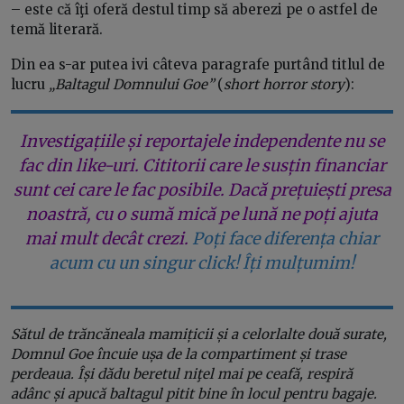
– este că îţi oferă destul timp să aberezi pe o astfel de
temă literară.
Din ea s-ar putea ivi câteva paragrafe purtând titlul de
lucru
„Baltagul Domnului Goe”
(
short horror story
):
Investigațiile și reportajele independente nu se
fac din like-uri. Cititorii care le susțin financiar
sunt cei care le fac posibile. Dacă prețuiești presa
noastră, cu o sumă mică pe lună ne poți ajuta
mai mult decât crezi.
Poți face diferența chiar
acum cu un singur click! Îți mulțumim!
Sătul de trăncăneala mamițicii și a celorlalte două surate,
Domnul Goe încuie ușa de la compartiment și trase
perdeaua. Își dădu beretul niţel mai pe ceafă, respiră
adânc și apucă baltagul pitit bine în locul pentru bagaje.