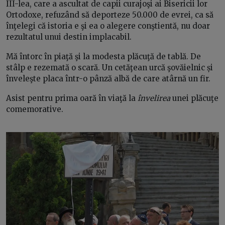
III-lea, care a ascultat de capii curajoşi ai Bisericii lor
Ortodoxe, refuzând să deporteze 50.000 de evrei, ca să
înţelegi că istoria e şi ea o alegere conştientă, nu doar
rezultatul unui destin implacabil.
Mă întorc în piaţă şi la modesta plăcuţă de tablă. De
stâlp e rezemată o scară. Un cetăţean urcă şovăielnic și
înveleşte placa într-o pânză albă de care atârnă un fir.
Asist pentru prima oară în viaţă la
învelirea
unei plăcuţe
comemorative.