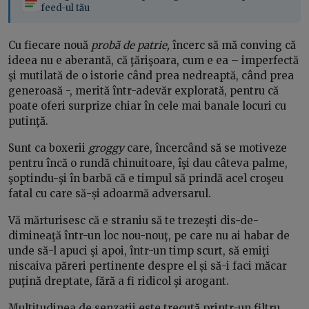
feed-ul tău
Cu fiecare nouă
probă de patrie,
încerc să mă conving că
ideea nu e aberantă, că ţărişoara, cum e ea – imperfectă
şi mutilată de o istorie când prea nedreaptă, când prea
generoasă -, merită într-adevăr explorată, pentru că
poate oferi surprize chiar în cele mai banale locuri cu
putinţă.
Sunt ca boxerii
groggy
care, încercând să se motiveze
pentru încă o rundă chinuitoare, îşi dau câteva palme,
şoptindu-şi în barbă că e timpul să prindă acel croşeu
fatal cu care să-și adoarmă adversarul.
Vă mărturisesc că e straniu să te trezeşti dis-de-
dimineaţă într-un loc nou-nouţ, pe care nu ai habar de
unde să-l apuci şi apoi, într-un timp scurt, să emiţi
niscaiva păreri pertinente despre el și să-i faci măcar
puţină dreptate, fără a fi ridicol şi arogant.
Multitudinea de senzaţii este trecută printr-un filtru