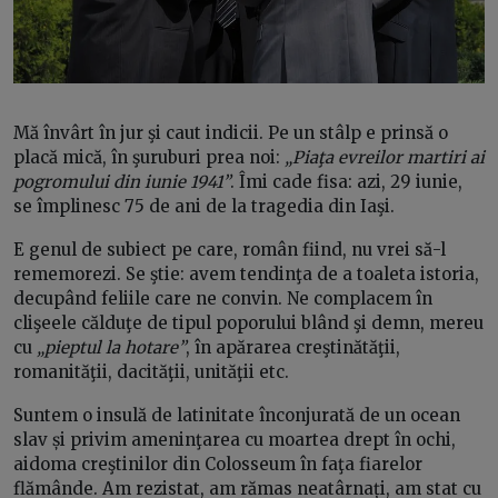
Mă învârt în jur şi caut indicii. Pe un stâlp e prinsă o
placă mică, în şuruburi prea noi:
„Piaţa evreilor martiri ai
pogromului din iunie 1941”
. Îmi cade fisa: azi, 29 iunie,
se împlinesc 75 de ani de la tragedia din Iaşi.
E genul de subiect pe care, român fiind, nu vrei să-l
rememorezi. Se ştie: avem tendinţa de a toaleta istoria,
decupând feliile care ne convin. Ne complacem în
clişeele călduţe de tipul poporului blând şi demn, mereu
cu
„pieptul la hotare”
, în apărarea creştinătăţii,
romanităţii, dacităţii, unităţii etc.
Suntem o insulă de latinitate înconjurată de un ocean
slav și privim ameninţarea cu moartea drept în ochi,
aidoma creştinilor din Colosseum în faţa fiarelor
flămânde. Am rezistat, am rămas neatârnați, am stat cu