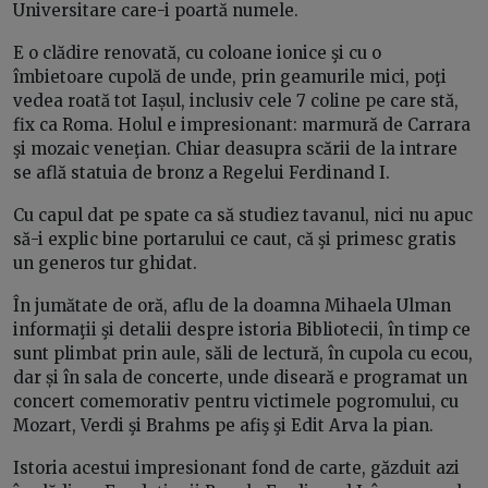
Universitare care-i poartă numele.
E o clădire renovată, cu coloane ionice şi cu o
îmbietoare cupolă de unde, prin geamurile mici, poţi
vedea roată tot Iașul, inclusiv cele 7 coline pe care stă,
fix ca Roma. Holul e impresionant: marmură de Carrara
şi mozaic veneţian. Chiar deasupra scării de la intrare
se află statuia de bronz a Regelui Ferdinand I.
Cu capul dat pe spate ca să studiez tavanul, nici nu apuc
să-i explic bine portarului ce caut, că şi primesc gratis
un generos tur ghidat.
În jumătate de oră, aflu de la doamna Mihaela Ulman
informaţii şi detalii despre istoria Bibliotecii, în timp ce
sunt plimbat prin aule, săli de lectură, în cupola cu ecou,
dar și în sala de concerte, unde diseară e programat un
concert comemorativ pentru victimele pogromului, cu
Mozart, Verdi şi Brahms pe afiş şi Edit Arva la pian.
Istoria acestui impresionant fond de carte, găzduit azi