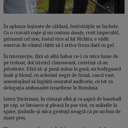
În aplauze leşinate de căldură, festivităţile se încheie.
Cu o cravată roşie şi un costum
dandy
, croit impecabil,
primarul cel nou, fostul vice al lui Nichita, e vădit
enervat de vântul chitit să-i strice freza dată cu gel.
În intersecţie, fără să aibă habar ce-i cu mica lume de
pe trotuar, doi isterici claxonează, convinși că au
prioritate. Fără să-şi pună mâna la gură, un bodyguard
înalt şi blond, cu ochelari negri de firmă, cască vast,
ameninţând să înghită onoratul auditoriu, cu tot cu
delegaţia ambasadei israeliene în România.
Iancu Ţucărman, în cămaşă albă şi cu şapcă de baseball
pe cap, se întoarce și pleacă în pas vioi, cu mâinile la
spate, ţinându-și mica gentuţă neagră ca pe un bun de
mare preţ.