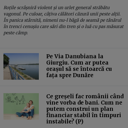
Roțile scrâșniră violent și un urlet general străbătu
vagonul. Pe culoar, câțiva călători căzură unii peste alții.
În panica stârnită, nimeni nu-l băgă de seamă pe tânărul
în trenci cenușiu care sări din tren și o luă cu pas măsurat
peste câmp.
Pe Via Danubiana la
Giurgiu. Cum ar putea
orașul să se întoarcă cu
fața spre Dunăre
Ce greșeli fac românii când
vine vorba de bani. Cum ne
putem construi un plan
financiar stabil în timpuri
instabile? (P)