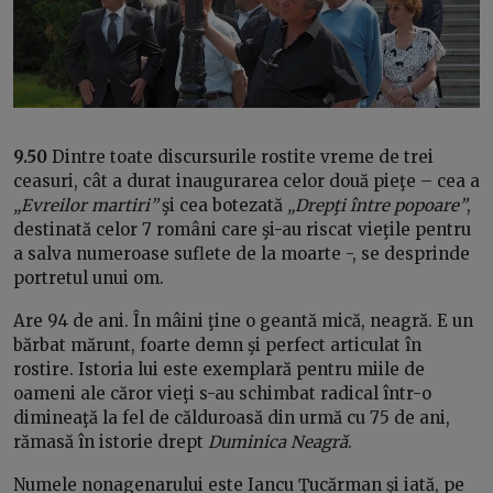
9.50
Dintre toate discursurile rostite vreme de trei
ceasuri, cât a durat inaugurarea celor două pieţe – cea a
„Evreilor martiri”
şi cea botezată
„Drepţi între popoare”
,
destinată celor 7 români care şi-au riscat vieţile pentru
a salva numeroase suflete de la moarte -, se desprinde
portretul unui om.
Are 94 de ani. În mâini ţine o geantă mică, neagră. E un
bărbat mărunt, foarte demn şi perfect articulat în
rostire. Istoria lui este exemplară pentru miile de
oameni ale căror vieţi s-au schimbat radical într-o
dimineaţă la fel de călduroasă din urmă cu 75 de ani,
rămasă în istorie drept
Duminica Neagră
.
Numele nonagenarului este Iancu Ţucărman şi iată, pe