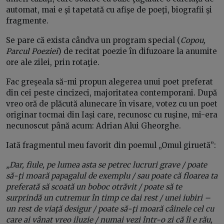
automat, mai e şi tapetată cu afişe de poeţi, biografii şi
fragmente.
Se pare că exista cândva un program special (
Copou,
Parcul Poeziei
) de recitat poezie în difuzoare la anumite
ore ale zilei, prin rotaţie.
Fac greşeala să-mi propun alegerea unui poet preferat
din cei peste cincizeci, majoritatea contemporani. După
vreo oră de plăcută alunecare în visare, votez cu un poet
originar tocmai din Iași care, recunosc cu ruşine, mi-era
necunoscut până acum: Adrian Alui Gheorghe.
Iată fragmentul meu favorit din poemul „Omul giruetă”:
„Dar, fiule, pe lumea asta se petrec lucruri grave / poate
să-ţi moară papagalul de exemplu / sau poate că floarea ta
preferată să scoată un boboc otrăvit / poate să te
surprindă un cutremur în timp ce dai rest / unei iubiri –
un rest de viaţă desigur / poate să-ţi moară câinele cel cu
care ai vânat vreo iluzie / numai vezi într-o zi că îi e rău,