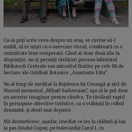
Ca să poţi scrie ceva despre un oraş, se cuvine să-l
umbli, să te mişti cu o oarecare viteză, combinată cu o
curiozitate bine temperată. Când ai doar două zile la
dispoziţie, nu-ţi permiţi răsfățuri precum labirintul
Bibliotecii Centrale sau mirositul florilor pe cele 88 de
hectare ale Grădinii Botanice „Anastasie Fătu”.
Nu ai timp de meditat la Bojdeuca lui Creangă şi nici de
Muzeul memorial „Mihail Sadoveanu”, aşa că le pui doar
un asterisc imaginar pentru cândva. Te tăvăleşti rapid
în presupuse obiective turistice, ca o vrăbiuţă în colbul
drumului, şi zbori mai departe.
Mă dezmeticesc, aşadar, imediat ce ies la căldură şi iau
la pas Dealul Copou, pe bulevardul Carol I, cu