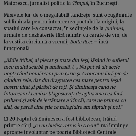
Maiorescu, jurnalist politic la
Timpul
, în Bucureşti.
Misivele lui, de o inegalabilă tandreţe, sunt o rugăminte
subliminală pentru întoarcerea poetului la origini, la
spaţiul care l-a consacrat, în şedinţele de la
Junimea
,
urmate de dezbaterile fără număr, cu carafe de vin, de
la vestita cârciumă a vremii,
Bolta Rece
– încă
funcţională.
„Bădie Mihai, ai plecat şi mata din Ieşi, lăsând în sufletul
meu multă scârbă şi amăreală. (…) Nu pot să uit acele
nopţi când hoinăream prin Ciric şi Aroneanu fără pic de
gânduri rele, dar din dragostea cea mare pentru Ieşul
nostru uitat şi părăsit de toţi. Şi dimineaţa când ne
întorceam la cuibar blagosloviţi de aghiazma cea fără
prihană şi atât de iertătoare a Tincăi, care ne primea cu
alai, de parcă cine ştie ce nelegiuire am făptuit şi noi.”
11.20
Faptul că Eminescu a fost bibliotecar, trăind
printre cărţi
„ca un budist retras în trecut”
, mă împinge
aproape involuntar pe poarta Bibliotecii Centrale