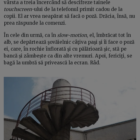
vârsta a treia încercând să descifreze tainele
touchscreen
-ului de la telefonul primit cadou de la
copii. El ar vrea neapărat să facă o poză. Drăcia, însă, nu
prea răspunde la comenzi.
În cele din urmă, ca în
slow-motion
, el, îmbrăcat tot în
alb, se depărtează şovăielnic câţiva paşi şi îi face o poză
ei, care, în rochie înflorată şi cu pălărioară şic, stă pe
bancă și zâmbește ca din alte vremuri. Apoi, fericiţi, se
bagă la umbră să privească la ecran. Râd.