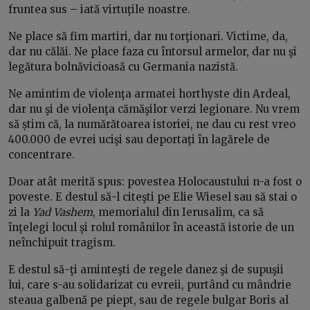
fruntea sus – iată virtuţile noastre.
Ne place să fim martiri, dar nu torţionari. Victime, da,
dar nu călăi. Ne place faza cu întorsul armelor, dar nu şi
legătura bolnăvicioasă cu Germania nazistă.
Ne amintim de violenţa armatei horthyste din Ardeal,
dar nu şi de violenţa cămăşilor verzi legionare. Nu vrem
să știm că, la numărătoarea istoriei, ne dau cu rest vreo
400.000 de evrei ucişi sau deportaţi în lagărele de
concentrare.
Doar atât merită spus: povestea Holocaustului n-a fost o
poveste. E destul să-l citeşti pe Elie Wiesel sau să stai o
zi la
Yad Vashem
, memorialul din Ierusalim, ca să
înţelegi locul şi rolul românilor în această istorie de un
neînchipuit tragism.
E destul să-ţi aminteşti de regele danez şi de supuşii
lui, care s-au solidarizat cu evreii, purtând cu mândrie
steaua galbenă pe piept, sau de regele bulgar Boris al