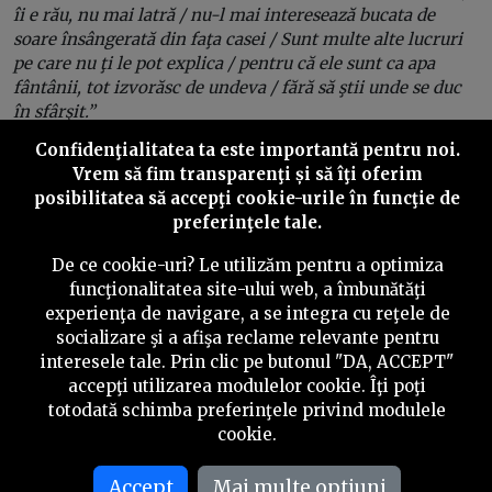
îi e rău, nu mai latră / nu-l mai interesează bucata de
soare însângerată din faţa casei / Sunt multe alte lucruri
pe care nu ţi le pot explica / pentru că ele sunt ca apa
fântânii, tot izvorăsc de undeva / fără să ştii unde se duc
în sfârşit.”
Confidenţialitatea ta este importantă pentru noi.
Vrem să fim transparenţi și să îţi oferim
posibilitatea să accepţi cookie-urile în funcţie de
preferinţele tale.
De ce cookie-uri? Le utilizăm pentru a optimiza
Play
funcţionalitatea site-ului web, a îmbunătăţi
experienţa de navigare, a se integra cu reţele de
socializare şi a afişa reclame relevante pentru
interesele tale. Prin clic pe butonul "DA, ACCEPT"
accepţi utilizarea modulelor cookie. Îţi poţi
totodată schimba preferinţele privind modulele
14.45
După acest episod de reverie, e timpul să amuşin
cookie.
teiul lui Eminescu. Figura poetului e peste tot, de fapt.
În jurul personalităţii sale a pivotat toată campania
Accept
Mai multe optiuni