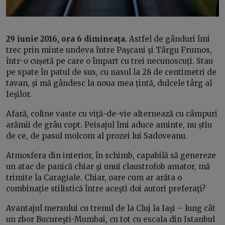
29 iunie 2016, ora 6 dimineaţa
. Astfel de gânduri îmi
trec prin minte undeva între Paşcani şi Târgu Frumos,
într-o cușetă pe care o împart cu trei necunoscuți. Stau
pe spate în patul de sus, cu nasul la 28 de centimetri de
tavan, și mă gândesc la noua mea țintă, dulcele târg al
Ieşilor.
Afară, coline vaste cu viţă-de-vie alternează cu câmpuri
arămii de grâu copt. Peisajul îmi aduce aminte, nu știu
de ce, de pasul molcom al prozei lui Sadoveanu.
Atmosfera din interior, în schimb, capabilă să genereze
un atac de panică chiar şi unui claustrofob amator, mă
trimite la Caragiale. Chiar, oare cum ar arăta o
combinație stilistică între aceşti doi autori preferaţi?
Avantajul mersului cu trenul de la Cluj la Iaşi – lung cât
un zbor Bucureşti-Mumbai, cu tot cu escala din Istanbul