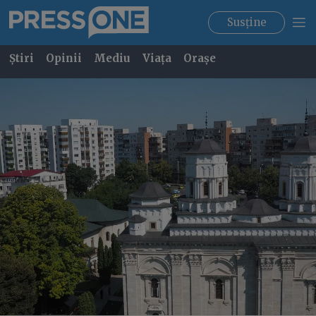
Susține
Știri
Opinii
Mediu
Viața
Orașe