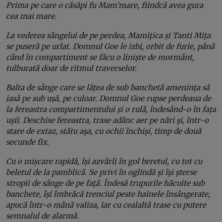
Prima pe care o căsăpi fu Mam’mare, fiindcă avea gura
cea mai mare.
La vederea sângelui de pe perdea, Mamițica și Tanti Mița
se puseră pe urlat. Domnul Goe le izbi, orbit de furie, până
când în compartiment se făcu o liniște de mormânt,
tulburată doar de ritmul traverselor.
Balta de sânge care se lățea de sub banchetă amenința să
iasă pe sub ușă, pe culoar. Domnul Goe rupse perdeaua de
la fereastra compartimentului și o rulă, îndesând-o în fața
ușii. Deschise fereastra, trase adânc aer pe nări şi, într-o
stare de extaz, stătu aşa, cu ochii închişi, timp de două
secunde fix.
Cu o mișcare rapidă, își azvârli în gol beretul, cu tot cu
beletul de la pamblică. Se privi în oglindă şi îşi şterse
stropii de sânge de pe faţă. Îndesă trupurile hăcuite sub
banchete, își îmbrăcă trenciul peste hainele însângerate,
apucă într-o mână valiza, iar cu cealaltă trase cu putere
semnalul de alarmă.