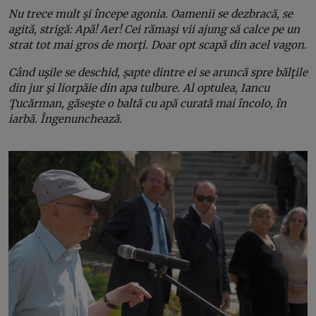
Nu trece mult şi începe agonia. Oamenii se dezbracă, se
agită, strigă: Apă! Aer! Cei rămaşi vii ajung să calce pe un
strat tot mai gros de morţi. Doar opt scapă din acel vagon.
Când uşile se deschid, șapte dintre ei se aruncă spre bălţile
din jur şi liorpăie din apa tulbure. Al optulea, Iancu
Ţucărman, găseşte o baltă cu apă curată mai încolo, în
iarbă. Îngenunchează.