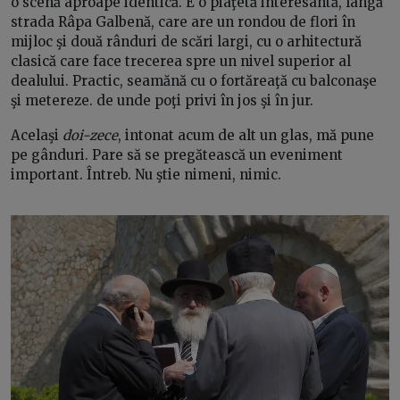
o scenă aproape identică. E o piaţetă interesantă, lângă
strada Râpa Galbenă, care are un rondou de flori în
mijloc şi două rânduri de scări largi, cu o arhitectură
clasică care face trecerea spre un nivel superior al
dealului. Practic, seamănă cu o fortăreaţă cu balconaşe
şi metereze. de unde poţi privi în jos şi în jur.
Acelaşi
doi-zece
, intonat acum de alt un glas, mă pune
pe gânduri. Pare să se pregătească un eveniment
important. Întreb. Nu ştie nimeni, nimic.