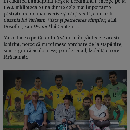
în clădirea Fundaţiunii Regele Ferdinand I, începe pe la
1640. Biblioteca e una dintre cele mai importante
păstrătoare de manuscrise şi cărți vechi, cum ar fi
Cazania lui Varlaam
,
Viaţa şi petrecerea sfinţilor
, a lui
Dosoftei, sau
Divanul
lui Cantemir.
Mi se face o poftă teribilă să intru în pântecele acestui
labirint, noroc că nu primesc aprobare de la stăpânire;
sunt sigur că acolo mi-aş pierde capul, laolaltă cu ore
fără număr.