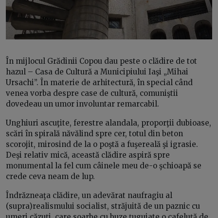
În mijlocul Grădinii Copou dau peste o clădire de tot
hazul – Casa de Cultură a Municipiului Iaşi „Mihai
Ursachi”. În materie de arhitectură, în special când
venea vorba despre case de cultură, comuniştii
dovedeau un umor involuntar remarcabil.
Unghiuri ascuţite, ferestre alandala, proporţii dubioase,
scări în spirală năvălind spre cer, totul din beton
scorojit, mirosind de la o poştă a fuşereală şi igrasie.
Deşi relativ mică, această clădire aspiră spre
monumental la fel cum câinele meu de-o şchioapă se
crede ceva neam de lup.
Îndrăzneaţa clădire, un adevărat naufragiu al
(supra)realismului socialist, străjuită de un paznic cu
umeri căzuţi, care soarbe cu buze ţuguiate o cafeluţă de