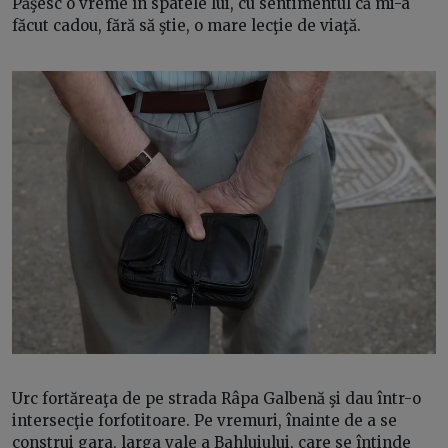
Păşesc o vreme în spatele lui, cu sentimentul că mi-a
făcut cadou, fără să ştie, o mare lecţie de viaţă.
Urc fortăreaţa de pe strada Râpa Galbenă şi dau într-o
intersecţie forfotitoare. Pe vremuri, înainte de a se
construi gara, larga vale a Bahluiului, care se întinde