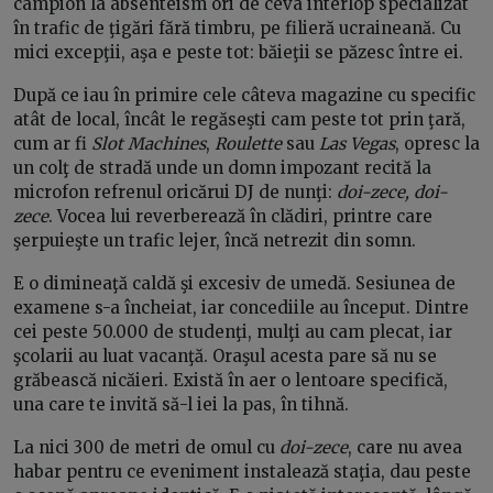
campion la absenteism ori de ceva interlop specializat
în trafic de ţigări fără timbru, pe filieră ucraineană. Cu
mici excepţii, aşa e peste tot: băieţii se păzesc între ei.
După ce iau în primire cele câteva magazine cu specific
atât de local, încât le regăseşti cam peste tot prin ţară,
cum ar fi
Slot Machines
,
Roulette
sau
Las Vegas
, opresc la
un colţ de stradă unde un domn impozant recită la
microfon refrenul oricărui DJ de nunţi:
doi-zece, doi-
zece
. Vocea lui reverberează în clădiri, printre care
şerpuieşte un trafic lejer, încă netrezit din somn.
E o dimineaţă caldă şi excesiv de umedă. Sesiunea de
examene s-a încheiat, iar concediile au început. Dintre
cei peste 50.000 de studenţi, mulţi au cam plecat, iar
şcolarii au luat vacanţă. Oraşul acesta pare să nu se
grăbească nicăieri. Există în aer o lentoare specifică,
una care te invită să-l iei la pas, în tihnă.
La nici 300 de metri de omul cu
doi-zece
, care nu avea
habar pentru ce eveniment instalează staţia, dau peste