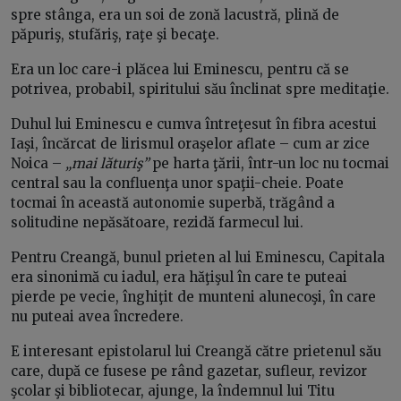
spre stânga, era un soi de zonă lacustră, plină de
păpuriş, stufăriş, raţe şi becaţe.
Era un loc care-i plăcea lui Eminescu, pentru că se
potrivea, probabil, spiritului său înclinat spre meditaţie.
Duhul lui Eminescu e cumva întreţesut în fibra acestui
Iaşi, încărcat de lirismul oraşelor aflate – cum ar zice
Noica –
„mai lăturiş”
pe harta ţării, într-un loc nu tocmai
central sau la confluenţa unor spaţii-cheie. Poate
tocmai în această autonomie superbă, trăgând a
solitudine nepăsătoare, rezidă farmecul lui.
Pentru Creangă, bunul prieten al lui Eminescu, Capitala
era sinonimă cu iadul, era hăţişul în care te puteai
pierde pe vecie, înghiţit de munteni alunecoşi, în care
nu puteai avea încredere.
E interesant epistolarul lui Creangă către prietenul său
care, după ce fusese pe rând gazetar, sufleur, revizor
şcolar şi bibliotecar, ajunge, la îndemnul lui Titu