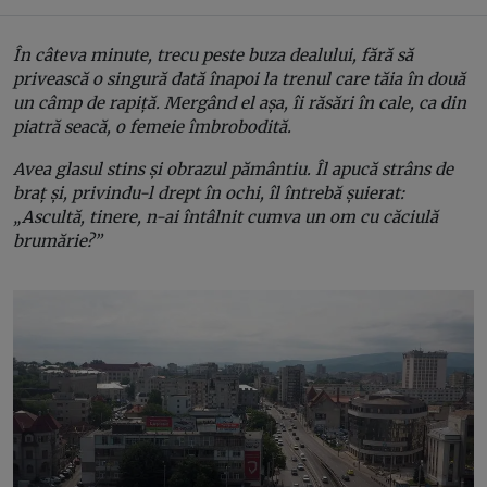
În câteva minute, trecu peste buza dealului, fără să
privească o singură dată înapoi la trenul care tăia în două
un câmp de rapiță. Mergând el așa, îi răsări în cale, ca din
piatră seacă, o femeie îmbrobodită.
Avea glasul stins și obrazul pământiu. Îl apucă strâns de
braț și, privindu-l drept în ochi, îl întrebă șuierat:
„Ascultă, tinere, n-ai întâlnit cumva un om cu căciulă
brumărie?”