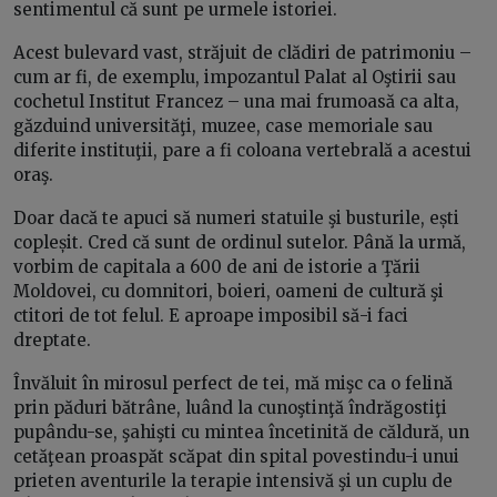
sentimentul că sunt pe urmele istoriei.
Acest bulevard vast, străjuit de clădiri de patrimoniu –
cum ar fi, de exemplu, impozantul Palat al Oştirii sau
cochetul Institut Francez – una mai frumoasă ca alta,
găzduind universităţi, muzee, case memoriale sau
diferite instituţii, pare a fi coloana vertebrală a acestui
oraş.
Doar dacă te apuci să numeri statuile şi busturile, ești
copleșit. Cred că sunt de ordinul sutelor. Până la urmă,
vorbim de capitala a 600 de ani de istorie a Ţării
Moldovei, cu domnitori, boieri, oameni de cultură şi
ctitori de tot felul. E aproape imposibil să-i faci
dreptate.
Învăluit în mirosul perfect de tei, mă mişc ca o felină
prin păduri bătrâne, luând la cunoştinţă îndrăgostiţi
pupându-se, şahişti cu mintea încetinită de căldură, un
cetăţean proaspăt scăpat din spital povestindu-i unui
prieten aventurile la terapie intensivă şi un cuplu de