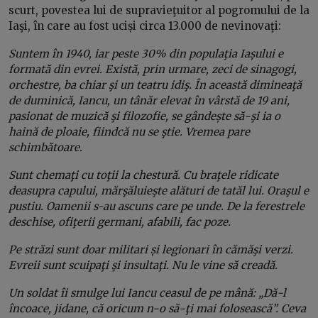
scurt, povestea lui de supravieţuitor al pogromului de la
Iaşi, în care au fost uciși circa 13.000 de nevinovaţi:
Suntem în 1940, iar peste 30% din populaţia Iașului e
formată din evrei. Există, prin urmare, zeci de sinagogi,
orchestre, ba chiar şi un teatru idiş. În această dimineaţă
de duminică, Iancu, un tânăr elevat în vârstă de 19 ani,
pasionat de muzică şi filozofie, se gândește să-şi ia o
haină de ploaie, fiindcă nu se ştie. Vremea pare
schimbătoare.
Sunt chemaţi cu toţii la chestură. Cu braţele ridicate
deasupra capului, mărşăluieşte alături de tatăl lui. Oraşul e
pustiu. Oamenii s-au ascuns care pe unde. De la ferestrele
deschise, ofiţerii germani, afabili, fac poze.
Pe străzi sunt doar militari și legionari în cămăşi verzi.
Evreii sunt scuipaţi şi insultaţi. Nu le vine să creadă.
Un soldat îi smulge lui Iancu ceasul de pe mână: „Dă-l
încoace, jidane, că oricum n-o să-ţi mai folosească”. Ceva