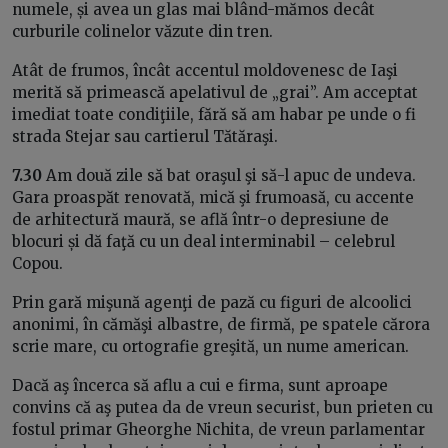
numele, și avea un glas mai blând-mămos decât
curburile colinelor văzute din tren.
Atât de frumos, încât accentul moldovenesc de Iaşi
merită să primească apelativul de „grai”. Am acceptat
imediat toate condiţiile, fără să am habar pe unde o fi
strada Stejar sau cartierul Tătăraşi.
7.30
Am două zile să bat oraşul şi să-l apuc de undeva.
Gara proaspăt renovată, mică şi frumoasă, cu accente
de arhitectură maură, se află într-o depresiune de
blocuri și dă faţă cu un deal interminabil – celebrul
Copou.
Prin gară mişună agenţi de pază cu figuri de alcoolici
anonimi, în cămăşi albastre, de firmă, pe spatele cărora
scrie mare, cu ortografie greşită, un nume american.
Dacă aş încerca să aflu a cui e firma, sunt aproape
convins că aş putea da de vreun securist, bun prieten cu
fostul primar Gheorghe Nichita, de vreun parlamentar