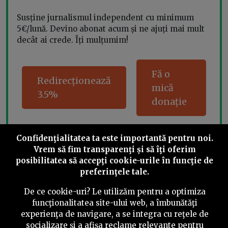
Susține jurnalismul independent cu minimum
5€/lună. Devino abonat acum și ne ajuți mai mult
decât ai crede. Îți mulțumim!
Fă o
Redirecționează
mică
3.5%
donație
Confidenţialitatea ta este importantă pentru noi.
Vrem să fim transparenţi și să îţi oferim
Share this
posibilitatea să accepţi cookie-urile în funcţie de
preferinţele tale.
De ce cookie-uri? Le utilizăm pentru a optimiza
funcţionalitatea site-ului web, a îmbunătăţi
experienţa de navigare, a se integra cu reţele de
©
2026
PressOne.ro
socializare şi a afişa reclame relevante pentru