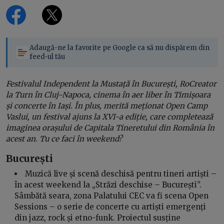
Adaugă-ne la favorite pe Google ca să nu dispărem din
feed-ul tău
Festivalul Independent la Mustață în București, RoCreator
la Turn în Cluj-Napoca, cinema în aer liber în Timișoara
și concerte în Iași. În plus, merită meționat Open Camp
Vaslui, un festival ajuns la XVI-a ediție, care completează
imaginea orașului de Capitala Tineretului din România
în
acest an
.
Tu ce faci în weekend?
București
Muzică live și scenă deschisă pentru tineri artiști –
în acest weekend la „Străzi deschise – București”.
Sâmbătă seara, zona Palatului CEC va fi scena Open
Sessions – o serie de concerte cu artiști emergenți
din jazz, rock și etno-funk. Proiectul susține