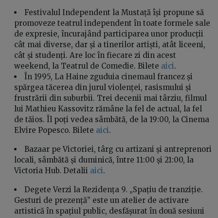
Festivalul Independent la Mustață își propune să
promoveze teatrul independent în toate formele sale
de expresie, încurajând participarea unor producții
cât mai diverse, dar și a tinerilor artiști, atât liceeni,
cât și studenți. Are loc în fiecare zi din acest
weekend, la Teatrul de Comedie. Bilete
aici
.
În 1995, La Haine zguduia cinemaul francez și
spărgea tăcerea din jurul violenței, rasismului și
frustrării din suburbii. Trei decenii mai târziu, filmul
lui Mathieu Kassovitz rămâne la fel de actual, la fel
de tăios. Îl poți vedea sâmbătă, de la 19:00, la Cinema
Elvire Popesco. Bilete
aici
.
Bazaar pe Victoriei, târg cu artizani și antreprenori
locali, sâmbătă și duminică, între 11:00 și 21:00, la
Victoria Hub. Detalii
aici
.
Degete Verzi la Rezidența 9. „Spațiu de tranziție.
Gesturi de prezență” este un atelier de activare
artistică în spațiul public, desfășurat în două sesiuni