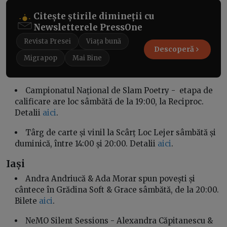
Citește știrile dimineții cu
Newsletterele PressOne
Revista Presei
Viața bună
Descoperă
Migrapop
Mai Bine
Campionatul Național de Slam Poetry - etapa de
calificare are loc sâmbătă de la 19:00, la Reciproc.
Detalii
aici
.
Târg de carte și vinil la Scârț Loc Lejer sâmbătă și
duminică, între 14:00 și 20:00. Detalii
aici
.
Iași
Andra Andriucă & Ada Morar spun povești și
cântece în Grădina Soft & Grace sâmbătă, de la 20:00.
Bilete
aici
.
NeMO Silent Sessions - Alexandra Căpitanescu &