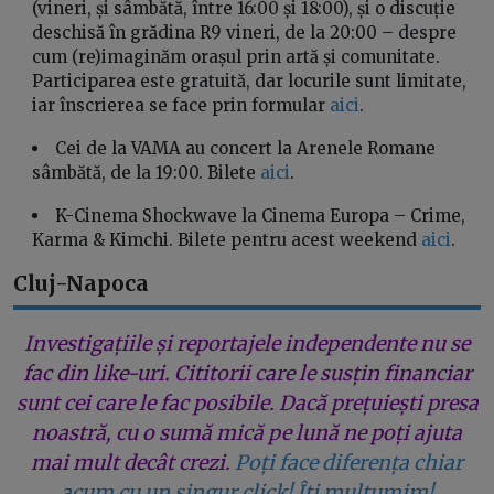
(vineri, și sâmbătă, între 16:00 și 18:00), și o discuție
deschisă în grădina R9 vineri, de la 20:00 – despre
cum (re)imaginăm orașul prin artă și comunitate.
Participarea este gratuită, dar locurile sunt limitate,
iar înscrierea se face prin formular
aici
.
Cei de la VAMA au concert la Arenele Romane
sâmbătă, de la 19:00. Bilete
aici
.
K-Cinema Shockwave la Cinema Europa – Crime,
Karma & Kimchi. Bilete pentru acest weekend
aici
.
Cluj-Napoca
Investigațiile și reportajele independente nu se
fac din like-uri. Cititorii care le susțin financiar
sunt cei care le fac posibile. Dacă prețuiești presa
noastră, cu o sumă mică pe lună ne poți ajuta
mai mult decât crezi.
Poți face diferența chiar
acum cu un singur click! Îți mulțumim!