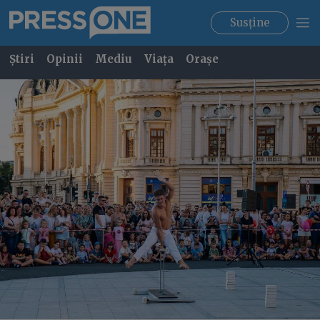
Susține
Știri
Opinii
Mediu
Viața
Orașe