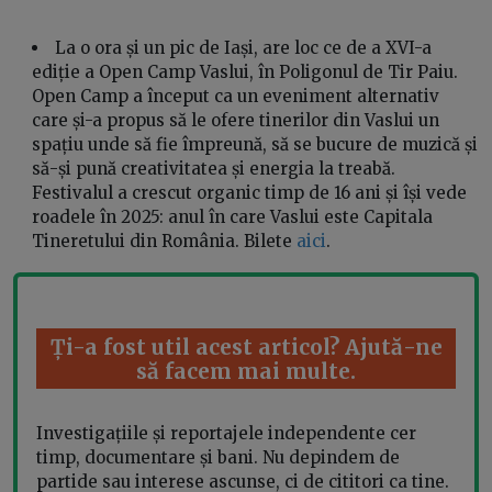
La o ora și un pic de Iași, are loc ce de a XVI-a
ediție a Open Camp Vaslui, în Poligonul de Tir Paiu.
Open Camp a început ca un eveniment alternativ
care și-a propus să le ofere tinerilor din Vaslui un
spațiu unde să fie împreună, să se bucure de muzică și
să-și pună creativitatea și energia la treabă.
Festivalul a crescut organic timp de 16 ani și își vede
roadele în 2025: anul în care Vaslui este Capitala
Tineretului din România. Bilete
aici
.
Ți-a fost util acest articol? Ajută-ne
să facem mai multe.
Investigațiile și reportajele independente cer
timp, documentare și bani. Nu depindem de
partide sau interese ascunse, ci de cititori ca tine.