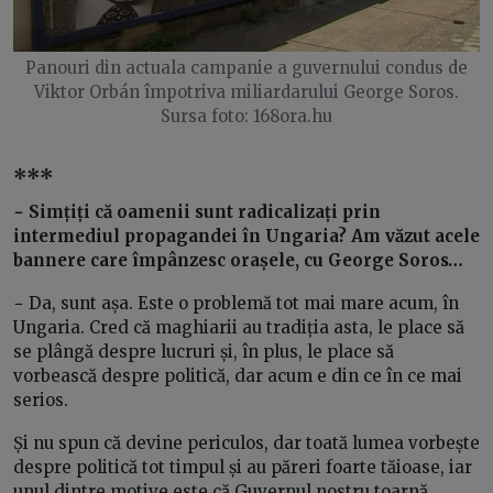
Panouri din actuala campanie a guvernului condus de
Viktor Orbán împotriva miliardarului George Soros.
Sursa foto: 168ora.hu
***
− Simțiți că oamenii sunt radicalizați prin
intermediul propagandei în Ungaria? Am văzut acele
bannere care împânzesc orașele, cu George Soros…
− Da, sunt așa. Este o problemă tot mai mare acum, în
Ungaria. Cred că maghiarii au tradiția asta, le place să
se plângă despre lucruri și, în plus, le place să
vorbească despre politică, dar acum e din ce în ce mai
serios.
Și nu spun că devine periculos, dar toată lumea vorbește
despre politică tot timpul și au păreri foarte tăioase, iar
unul dintre motive este că Guvernul nostru toarnă