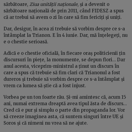
sărbătoare,
Ziua unității naționale
, și a devenit o
sărbătoare națională de prin 2011, când FIDESZ a spus
că ar trebui să avem o zi în care să fim fericiți și uniți.
Dar, desigur, în acea zi trebuie să vorbim despre ce s-a
întâmplat la Trianon. E în 4 iunie. Dar, mă înțelegeți, nu
e o chestie serioasă.
Adică e o chestie oficială, în fiecare oraș politicienii țin
discursuri în piețe, la monumente, se depun flori… Dar
anul acesta, viceprim-ministrul a ținut un discurs în
care a spus că trebuie să fim clari că Trianonul a fost
dureros și trebuie să vorbim despre ce s-a întâmplat și
vrem ca lumea să știe că a fost injust.
Vorbea pe un ton foarte rău. Și-mi amintesc că, acum 15
ani, numai extrema dreaptă avea tipul ăsta de discurs…
Cred că e pur și simplu o parte din propaganda lor. Vor
să creeze imaginea asta, că suntem singuri între UE și
Soros și că nimeni nu vrea să ne ajute.