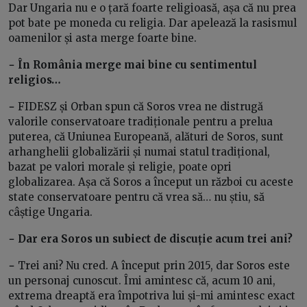
Dar Ungaria nu e o țară foarte religioasă, așa că nu prea
pot bate pe moneda cu religia. Dar apelează la rasismul
oamenilor și asta merge foarte bine.
− În România merge mai bine cu sentimentul
religios…
−
FIDESZ și Orban spun că Soros vrea ne distrugă
valorile conservatoare tradiționale pentru a prelua
puterea, că Uniunea Europeană, alături de Soros, sunt
arhanghelii globalizării și numai statul tradițional,
bazat pe valori morale și religie, poate opri
globalizarea. Așa că Soros a început un război cu aceste
state conservatoare pentru că vrea să… nu știu, să
câștige Ungaria.
− Dar era Soros un subiect de discuție acum trei ani?
−
Trei ani? Nu cred. A început prin 2015, dar Soros este
un personaj cunoscut. Îmi amintesc că, acum 10 ani,
extrema dreaptă era împotriva lui și-mi amintesc exact