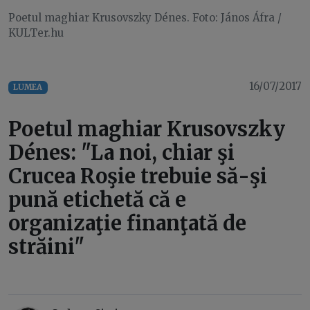
Poetul maghiar Krusovszky Dénes. Foto: János Áfra /
KULTer.hu
16/07/2017
LUMEA
Poetul maghiar Krusovszky
Dénes: "La noi, chiar şi
Crucea Roşie trebuie să-şi
pună etichetă că e
organizaţie finanţată de
străini"