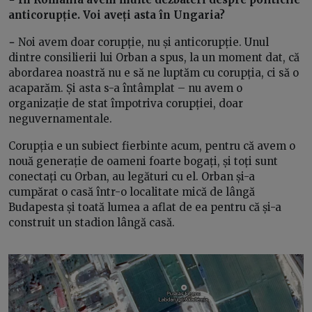
anticorupție. Voi aveți asta în Ungaria?
−
Noi avem doar corupție, nu și anticorupție. Unul
dintre consilierii lui Orban a spus, la un moment dat, că
abordarea noastră nu e să ne luptăm cu corupția, ci să o
acaparăm. Și asta s-a întâmplat – nu avem o
organizație de stat împotriva corupției, doar
neguvernamentale.
Corupția e un subiect fierbinte acum, pentru că avem o
nouă generație de oameni foarte bogați, și toți sunt
conectați cu Orban, au legături cu el. Orban și-a
cumpărat o casă într-o localitate mică de lângă
Budapesta și toată lumea a aflat de ea pentru că și-a
construit un stadion lângă casă.