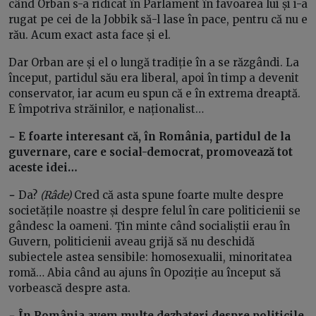
când Orban s-a ridicat în Parlament în favoarea lui și i-a
rugat pe cei de la Jobbik să-l lase în pace, pentru că nu e
rău. Acum exact asta face și el.
Dar Orban are și el o lungă tradiție în a se răzgândi. La
început, partidul său era liberal, apoi în timp a devenit
conservator, iar acum eu spun că e în extrema dreaptă.
E împotriva străinilor, e naționalist…
− E foarte interesant că, în România, partidul de la
guvernare, care e social-democrat, promovează tot
aceste idei…
−
Da?
(Râde)
Cred că asta spune foarte multe despre
societățile noastre și despre felul în care politicienii se
gândesc la oameni. Țin minte când socialiștii erau în
Guvern, politicienii aveau grijă să nu deschidă
subiectele astea sensibile: homosexualii, minoritatea
romă… Abia când au ajuns în Opoziție au început să
vorbească despre asta.
− În România avem multe dezbateri despre politicile