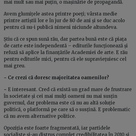
mai mult sau mai puțin, o mașinărie de propagandă.
Avem glumițele astea printre poeți; vârsta medie
printre artiștii lor e în jur de 80 de ani și se duc acolo
pentru că nu-i publică nimeni niciunde altundeva.
Știu că ce spun sună rău, dar partea bună este că piața
de carte este independentă – editurile funcționează și
refuză să aplice la finanțările Academiei de arte. E rău
pentru editurile mici, pentru că ele supraviețuiesc cel
mai greu.
− Ce crezi că doresc majoritatea oamenilor?
−
E interesant. Cred că există un grad mare de frustrare
în societate și cei mai mulți oameni nu mai susțin
guvernul, dar problema este că nu au altă soluție
politică, o platformă pe care să o susțină. E problematic
că nu avem alternative politice.
Opoziția este foarte fragmentată, iar partidele
socialiste și-au distrus complet credibilitatea în 2010 și