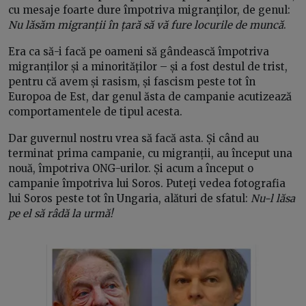
cu mesaje foarte dure împotriva migranţilor, de genul:
Nu lăsăm migranții în țară să vă fure locurile de muncă
.
Era ca să-i facă pe oameni să gândească împotriva
migranților și a minorităților – și a fost destul de trist,
pentru că avem și rasism, și fascism peste tot în
Europoa de Est, dar genul ăsta de campanie acutizează
comportamentele de tipul acesta.
Dar guvernul nostru vrea să facă asta. Și când au
terminat prima campanie, cu migranții, au început una
nouă, împotriva ONG-urilor. Și acum a început o
campanie împotriva lui Soros. Puteţi vedea fotografia
lui Soros peste tot în Ungaria, alături de sfatul:
Nu-l lăsa
pe el să râdă la urmă!