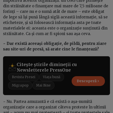
împotriva acestor organizații: un ONG care primeşte
din străinătate o finanţare mai mare de 7,5 milioane de
forinți – care nu e o sumă atât de mare – este obligat
de lege să își pună lângă siglă această informație, să se
eticheteze, și să folosească informația asta pe toate
materialele ei: aceasta este o organizație susținută din
străinătate. Ca și cum ar fi spioni sau așa ceva.
− Dar există aceeași obligație, de pildă, pentru ziare
sau site-uri de presă, să arate cine le finanțează?
Citește știrile dimineții cu
Newsletterele PressOne
Revista Presei
Viața bună
Descoperă
Migrapop
Mai Bine
−
Nu. Partea amuzantă e că există o așa-numită
organizație care a organizat câteva proteste în ultimii
ani − acum nu mai protestează – și toate protestele sale