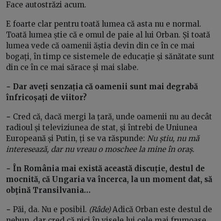
Face autostrăzi acum.
E foarte clar pentru toată lumea că asta nu e normal.
Toată lumea știe că e omul de paie al lui Orban. Și toată
lumea vede că oamenii ăștia devin din ce în ce mai
bogați, în timp ce sistemele de educație și sănătate sunt
din ce în ce mai sărace și mai slabe.
− Dar aveți senzația că oamenii sunt mai degrabă
înfricoșați de viitor?
−
Cred că, dacă mergi la țară, unde oamenii nu au decât
radioul și televiziunea de stat, și întrebi de Uniunea
Europeană și Putin, ți se va răspunde:
Nu știu, nu mă
interesează, dar nu vreau o moschee la mine în oraș.
− În România mai există această discuție, destul de
mocnită, că Ungaria va încerca, la un moment dat, să
obţină Transilvania…
−
Păi, da. Nu e posibil.
(Râde)
Adică Orban este destul de
nebun, dar cred că nici în visele lui cele mai frumoase