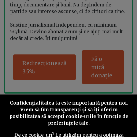
timp, documentare și bani. Nu depindem de
partide sau interese ascunse, ci de cititori ca tine.
Susține jurnalismul independent cu minimum
5€/lună. Devino abonat acum și ne ajuți mai mult
decât ai crede. Îți mulțumim!
Fă o
Redirecționează
mică
3.5%
donație
Confidenţialitatea ta este importantă pentru noi.
Share this
Vrem să fim transparenţi și să îţi oferim
posibilitatea să accepţi cookie-urile în funcţie de
preferinţele tale.
De ce cookie-uri? Le utilizăm pentru a optimiza