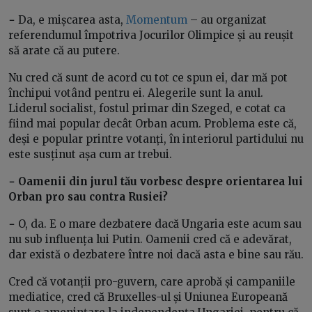
−
Da, e mișcarea asta,
Momentum
– au organizat
referendumul împotriva Jocurilor Olimpice și au reușit
să arate că au putere.
Nu cred că sunt de acord cu tot ce spun ei, dar mă pot
închipui votând pentru ei. Alegerile sunt la anul.
Liderul socialist, fostul primar din Szeged, e cotat ca
fiind mai popular decât Orban acum. Problema este că,
deși e popular printre votanți, în interiorul partidului nu
este susținut așa cum ar trebui.
− Oamenii din jurul tău vorbesc despre orientarea lui
Orban pro sau contra Rusiei?
−
O, da. E o mare dezbatere dacă Ungaria este acum sau
nu sub influența lui Putin. Oamenii cred că e adevărat,
dar există o dezbatere între noi dacă asta e bine sau rău.
Cred că votanții pro-guvern, care aprobă și campaniile
mediatice, cred că Bruxelles-ul și Uniunea Europeană