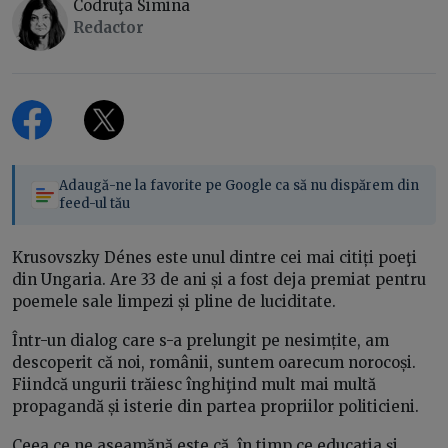
Codruţa Simina
Redactor
Adaugă-ne la favorite pe Google ca să nu dispărem din
feed-ul tău
Krusovszky Dénes este unul dintre cei mai citiți poeţi
din Ungaria. Are 33 de ani și a fost deja premiat pentru
poemele sale limpezi și pline de luciditate.
Într-un dialog care s-a prelungit pe nesimțite, am
descoperit că noi, românii, suntem oarecum norocoși.
Fiindcă ungurii trăiesc înghiţind mult mai multă
propagandă și isterie din partea propriilor politicieni.
Ceea ce ne aseamănă este că, în timp ce educația și