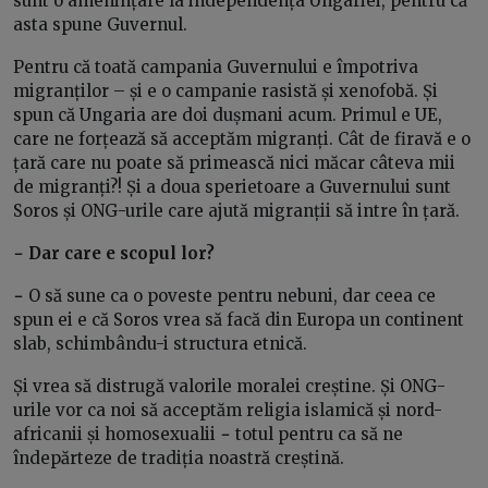
sunt o amenințare la independența Ungariei, pentru că
asta spune Guvernul.
Pentru că toată campania Guvernului e împotriva
migranților – și e o campanie rasistă și xenofobă. Și
spun că Ungaria are doi dușmani acum. Primul e UE,
care ne forțează să acceptăm migranți. Cât de firavă e o
țară care nu poate să primească nici măcar câteva mii
de migranți?! Și a doua sperietoare a Guvernului sunt
Soros și ONG-urile care ajută migranții să intre în țară.
− Dar care e scopul lor?
−
O să sune ca o poveste pentru nebuni, dar ceea ce
spun ei e că Soros vrea să facă din Europa un continent
slab, schimbându-i structura etnică.
Și vrea să distrugă valorile moralei creștine. Și ONG-
urile vor ca noi să acceptăm religia islamică și nord-
africanii și homosexualii
−
totul pentru ca să ne
îndepărteze de tradiția noastră creștină.