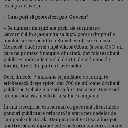
erau pro-Guvern.
− Cum poți să protestezi pro-Guvern?
− Se numesc marșuri ale păcii, de susținere a
Guvernului în așa-numita sa luptă pentru drepturile
omului care se poartă cu Bruxelles-ul, care e noua
Moscovă, dacă te iei după Viktor Orban. Și sunt ONG-uri
care nu primesc finanțare din afară, dar folosesc bani
publici – undeva la nivelul de 700 de milioane de
forinți, direct din partea Guvernului.
Deci, dincolo, 7 milioane și jumătate de forinți te
etichetează drept spion, dar 700 de milioane din banii
publici nu trebuie marcați ca furt. Iar, acum, Guvernul
are metoda asta nouă de-a-și face campanii.
În anii trecuţi, nu era normal ca guvernul să instaleze
panouri publicitare prin țară în afara perioadelor de
campanie electorală. Dar guvernul FIDESZ a început
anul trecut o campanie puternică prin panouri stradale,