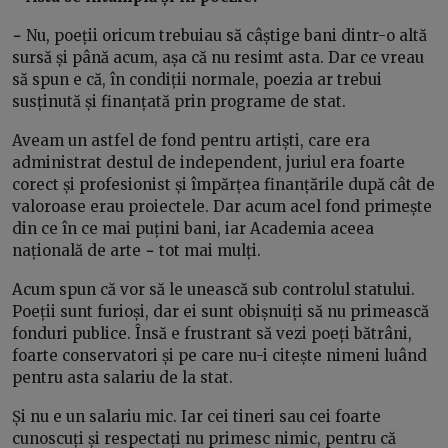
−
Nu, poeții oricum trebuiau să câștige bani dintr-o altă
sursă și până acum, așa că nu resimt asta. Dar ce vreau
să spun e că, în condiții normale, poezia ar trebui
susținută și finanțată prin programe de stat.
Aveam un astfel de fond pentru artiști, care era
administrat destul de independent, juriul era foarte
corect și profesionist și împărțea finanțările după cât de
valoroase erau proiectele. Dar acum acel fond primește
din ce în ce mai puțini bani, iar Academia aceea
națională de arte
−
tot mai mulți.
Acum spun că vor să le unească sub controlul statului.
Poeții sunt furioși, dar ei sunt obișnuiți să nu primească
fonduri publice. Însă e frustrant să vezi poeți bătrâni,
foarte conservatori și pe care nu-i citește nimeni luând
pentru asta salariu de la stat.
Și nu e un salariu mic. Iar cei tineri sau cei foarte
cunoscuți și respectați nu primesc nimic, pentru că