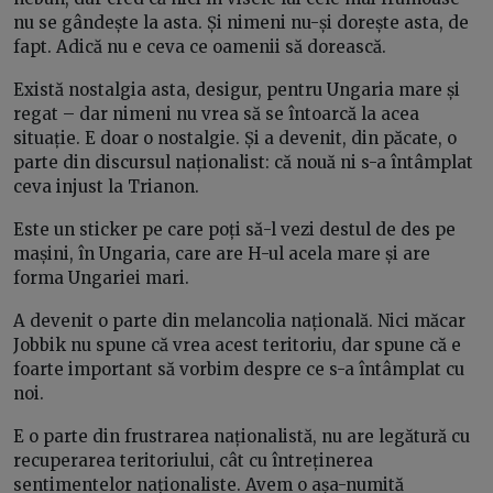
nu se gândește la asta. Și nimeni nu-și dorește asta, de
fapt. Adică nu e ceva ce oamenii să dorească.
Există nostalgia asta, desigur, pentru Ungaria mare și
regat – dar nimeni nu vrea să se întoarcă la acea
situație. E doar o nostalgie. Și a devenit, din păcate, o
parte din discursul naționalist: că nouă ni s-a întâmplat
ceva injust la Trianon.
Este un sticker pe care poți să-l vezi destul de des pe
mașini, în Ungaria, care are H-ul acela mare și are
forma Ungariei mari.
A devenit o parte din melancolia națională. Nici măcar
Jobbik nu spune că vrea acest teritoriu, dar spune că e
foarte important să vorbim despre ce s-a întâmplat cu
noi.
E o parte din frustrarea naționalistă, nu are legătură cu
recuperarea teritoriului, cât cu întreținerea
sentimentelor naționaliste. Avem o așa-numită