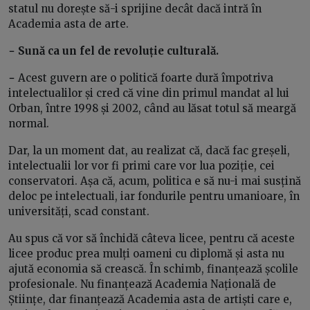
statul nu dorește să-i sprijine decât dacă intră în
Academia asta de arte.
− Sună ca un fel de revoluție culturală.
−
Acest guvern are o politică foarte dură împotriva
intelectualilor și cred că vine din primul mandat al lui
Orban, între 1998 și 2002, când au lăsat totul să meargă
normal.
Dar, la un moment dat, au realizat că, dacă fac greșeli,
intelectualii lor vor fi primi care vor lua poziție, cei
conservatori. Așa că, acum, politica e să nu-i mai susțină
deloc pe intelectuali, iar fondurile pentru umanioare, în
universități, scad constant.
Au spus că vor să închidă câteva licee, pentru că aceste
licee produc prea mulți oameni cu diplomă și asta nu
ajută economia să crească. În schimb, finanțează școlile
profesionale. Nu finanțează Academia Națională de
Științe, dar finanțează Academia asta de artiști care e,