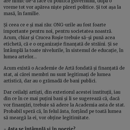
are nimic de-a face cu politica guvernului, după o
vreme tot vor apărea niște păreri politice. Și tot așa la
masă, în familie.
Și ceea ce e și mai rău: ONG-urile au fost foarte
importante pentru noi, pentru societatea noastră.
Acum, chiar și Crucea Roșie trebuie să-și pună acea
etichetă, că e o organizație finanțată de străini. Și se
întâmplă la toate nivelurile, în sistemul de educație, în
lumea artelor…
Acum există o Academie de Artă fondată și finanțată de
stat, ai cărei membri nu sunt legitimați de lumea
artistică, dar au o grămadă de bani publici.
Dar ceilalți artiști, din exteriorul acestei instituții, iau
din ce în ce mai puțini bani și li se sugerează că, dacă
vor finanțări, trebuie să adere la Academia asta de stat.
Probabil speră că, în felul ăsta, forțând pe toată lumea
să meargă la ei, vor obține legitimitate.
− Asta se întâmplă și în poezie?