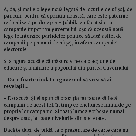
A, da, și mai e o lege nouă legată de locurile de afișaj, de
panouri, pentru că opoziția noastră, care este puternic
radicalizată pe dreapta – Jobbik, au făcut și ei o
campanie împotriva guvernului, așa că această nouă
lege le interzice partidelor politice să facă astfel de
campanii pe panouri de afișaj, în afara campaniei
electorale
Și singura scuză e că măsura vine ca o acțiune de
educare și luminare a poporului din partea Guvernului.
− Da, e foarte ciudat ca guvernul să vrea să ai
revelații…
−
E o scuză. Și ei spun că opoziția nu poate să facă
campanii de acest fel, în timp ce cheltuiesc miliarde pe
propria lor campanie. Și toată lumea vorbește numai
despre asta, la toate nivelurile din societate.
Dacă te duci, de pildă, la o prezentare de carte care nu