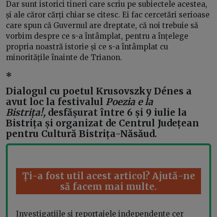
Dar sunt istorici tineri care scriu pe subiectele acestea,
și ale căror cărți chiar se citesc. Ei fac cercetări serioase
care spun că Guvernul are dreptate, că noi trebuie să
vorbim despre ce s-a întâmplat, pentru a înțelege
propria noastră istorie și ce s-a întâmplat cu
minoritățile înainte de Trianon.
*
Dialogul cu poetul Krusovszky Dénes a
avut loc la festivalul
Poezia e la
Bistrița!,
desfășurat între 6 și 9 iulie la
Bistrița și organizat de Centrul Județean
pentru Cultură Bistrița-Năsăud.
Ți-a fost util acest articol? Ajută-ne
să facem mai multe.
Investigațiile și reportajele independente cer