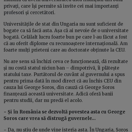
privați, care își permite să invite cei mai importanți
profesori și cercetători.
Universitățile de stat din Ungaria nu sunt suficient de
bogate ca să facă asta. Așa că ai nevoie de o universitate
bogată. Celălalt lucru foarte bun pe care l-au făcut a fost
că au oferit diplome cu recunoaștere internațională. Am
foarte mulți prieteni care au doctorate obținute la CEU.
Nu are sens să închizi ceva ce funcționează, dă rezultate
și nu costă statul niciun ban – dimpotrivă, îi plătește
statului taxe. Purtătorul de cuvânt al guvernului a spus
pentru prima dată în mod direct că au închis CEU din
cauza lui George Soros, din cauză că George Soros
finanțează această universitate. Adică oferă banii
pentru studii, dar nu predă el acolo.
− Și în România se dezvoltă povestea asta cu George
Soros care vrea să distrugă guvernele…
−
Da, nu știu de unde vine isteria asta. În Ungaria, Soros