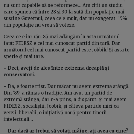
nu sunt capabile să se reformeze… Am citit un studiu
care spunea că între 28 și 30 la sută din populație mai
susține Guvernul, ceea ce e mult, dar nu exagerat. 15%
din populație nu vrea să voteze.
Ceea ce e iar rău. Să mai adăugăm la asta următorul
fapt: FIDESZ e cel mai cunoscut partid din țară. Dar
următorul cel mai cunoscut partid este Jobbik! Și asta te
sperie și mai tare.
− Deci, aveţi de ales între extrema dreaptă și
conservatori.
−
Da, e foarte trist. Dar măcar nu avem extrema stângă.
Din ’89, a rămas o tradiție. Am avut un partid de
extremă stânga, dar n-a prins, a dispărut. Și mai avem
FIDESZ, socialiștii, Jobbik, și câteva partide mici ca
verzii, liberalii, o inițiativă nouă pentru tinerii
intelectuali…
− Dar dacă ar trebui să votați mâine, ați avea cu cine?