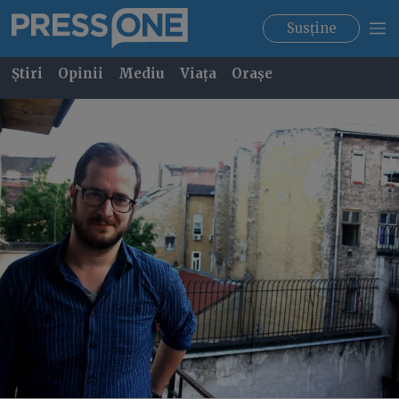
Susține
Știri
Opinii
Mediu
Viața
Orașe