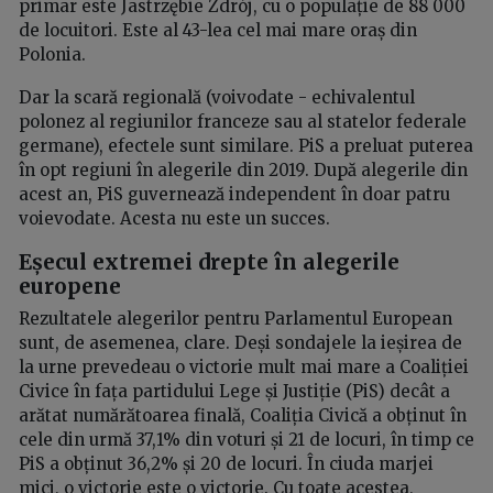
primar este Jastrzębie Zdrój, cu o populație de 88 000
de locuitori. Este al 43-lea cel mai mare oraș din
Polonia.
Dar la scară regională (voivodate - echivalentul
polonez al regiunilor franceze sau al statelor federale
germane), efectele sunt similare. PiS a preluat puterea
în opt regiuni în alegerile din 2019. După alegerile din
acest an, PiS guvernează independent în doar patru
voievodate. Acesta nu este un succes.
Eșecul extremei drepte în alegerile
europene
Rezultatele alegerilor pentru Parlamentul European
sunt, de asemenea, clare. Deși sondajele la ieșirea de
la urne prevedeau o victorie mult mai mare a Coaliției
Civice în fața partidului Lege și Justiție (PiS) decât a
arătat numărătoarea finală, Coaliția Civică a obținut în
cele din urmă 37,1% din voturi și 21 de locuri, în timp ce
PiS a obținut 36,2% și 20 de locuri. În ciuda marjei
mici, o victorie este o victorie. Cu toate acestea,