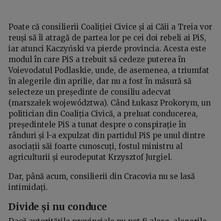
Poate că consilierii Coaliției Civice și ai Căii a Treia vor
reuși să îi atragă de partea lor pe cei doi rebeli ai PiS,
iar atunci Kaczyński va pierde provincia. Acesta este
modul în care PiS a trebuit să cedeze puterea în
Voievodatul Podlaskie, unde, de asemenea, a triumfat
în alegerile din aprilie, dar nu a fost în măsură să
selecteze un președinte de consiliu adecvat
(marszałek województwa). Când Łukasz Prokorym, un
politician din Coaliția Civică, a preluat conducerea,
președintele PiS a tunat despre o conspirație în
rânduri și l-a expulzat din partidul PiS pe unul dintre
asociații săi foarte cunoscuți, fostul ministru al
agriculturii și eurodeputat Krzysztof Jurgiel.
Dar, până acum, consilierii din Cracovia nu se lasă
intimidați.
Divide și nu conduce