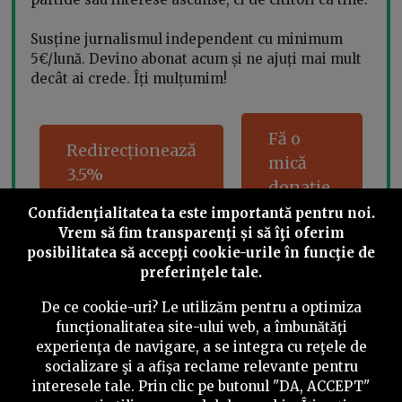
Susține jurnalismul independent cu minimum
5€/lună. Devino abonat acum și ne ajuți mai mult
decât ai crede. Îți mulțumim!
Fă o
Redirecționează
mică
3.5%
donație
Confidenţialitatea ta este importantă pentru noi.
Vrem să fim transparenţi și să îţi oferim
posibilitatea să accepţi cookie-urile în funcţie de
preferinţele tale.
Share this
De ce cookie-uri? Le utilizăm pentru a optimiza
funcţionalitatea site-ului web, a îmbunătăţi
experienţa de navigare, a se integra cu reţele de
socializare şi a afişa reclame relevante pentru
©
2026
PressOne.ro
interesele tale. Prin clic pe butonul "DA, ACCEPT"