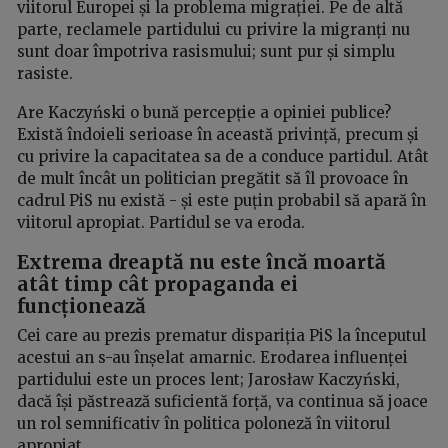
viitorul Europei și la problema migrației. Pe de altă
parte, reclamele partidului cu privire la migranți nu
sunt doar împotriva rasismului; sunt pur și simplu
rasiste.
Are Kaczyński o bună percepție a opiniei publice?
Există îndoieli serioase în această privință, precum și
cu privire la capacitatea sa de a conduce partidul. Atât
de mult încât un politician pregătit să îl provoace în
cadrul PiS nu există - și este puțin probabil să apară în
viitorul apropiat. Partidul se va eroda.
Extrema dreaptă nu este încă moartă
atât timp cât propaganda ei
funcționează
Cei care au prezis prematur dispariția PiS la începutul
acestui an s-au înșelat amarnic. Erodarea influenței
partidului este un proces lent; Jarosław Kaczyński,
dacă își păstrează suficientă forță, va continua să joace
un rol semnificativ în politica poloneză în viitorul
apropiat.