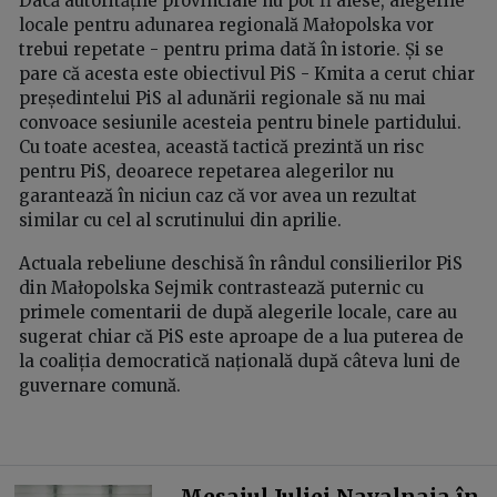
Dacă autoritățile provinciale nu pot fi alese, alegerile
locale pentru adunarea regională Małopolska vor
trebui repetate - pentru prima dată în istorie. Și se
pare că acesta este obiectivul PiS - Kmita a cerut chiar
președintelui PiS al adunării regionale să nu mai
convoace sesiunile acesteia pentru binele partidului.
Cu toate acestea, această tactică prezintă un risc
pentru PiS, deoarece repetarea alegerilor nu
garantează în niciun caz că vor avea un rezultat
similar cu cel al scrutinului din aprilie.
Actuala rebeliune deschisă în rândul consilierilor PiS
din Małopolska Sejmik contrastează puternic cu
primele comentarii de după alegerile locale, care au
sugerat chiar că PiS este aproape de a lua puterea de
la coaliția democratică națională după câteva luni de
guvernare comună.
Mesajul Iuliei Navalnaia în