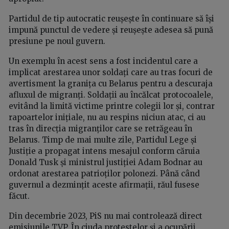
Partidul de tip autocratic reușește în continuare să își
impună punctul de vedere și reușește adesea să pună
presiune pe noul guvern.
Un exemplu în acest sens a fost incidentul care a
implicat arestarea unor soldați care au tras focuri de
avertisment la granița cu Belarus pentru a descuraja
afluxul de migranți. Soldații au încălcat protocoalele,
evitând la limită victime printre colegii lor și, contrar
rapoartelor inițiale, nu au respins niciun atac, ci au
tras în direcția migranților care se retrăgeau în
Belarus. Timp de mai multe zile, Partidul Lege și
Justiție a propagat intens mesajul conform căruia
Donald Tusk și ministrul justiției Adam Bodnar au
ordonat arestarea patrioților polonezi. Până când
guvernul a dezmințit aceste afirmații, răul fusese
făcut.
Din decembrie 2023, PiS nu mai controlează direct
emisiunile TVP. În ciuda protestelor și a ocupării