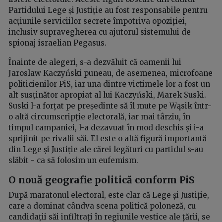
Partidului Lege și Justiție au fost responsabile pentru
acțiunile serviciilor secrete împotriva opoziției,
inclusiv supravegherea cu ajutorul sistemului de
spionaj israelian Pegasus.
Înainte de alegeri, s-a dezvăluit că oamenii lui
Jaroslaw Kaczyński puneau, de asemenea, microfoane
politicienilor PiS, iar una dintre victimele lor a fost un
alt susținător apropiat al lui Kaczyński, Marek Suski.
Suski l-a forțat pe președinte să îl mute pe Wąsik într-
o altă circumscripție electorală, iar mai târziu, în
timpul campaniei, l-a dezavuat în mod deschis și i-a
sprijinit pe rivalii săi. El este o altă figură importantă
din Lege și Justiție ale cărei legături cu partidul s-au
slăbit - ca să folosim un eufemism.
O nouă geografie politică conform PiS
După maratonul electoral, este clar că Lege și Justiție,
care a dominat cândva scena politică poloneză, cu
candidații săi infiltrați în regiunile vestice ale țării, se