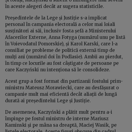
în aceste alegeri decât ar sugera statisticile.
Președintele de la Lege și Justiție s-a implicat
personal în campania electorală a celor mai loiali
susținători ai săi, inclusiv fosta șefă a Ministerului
Afacerilor Externe, Anna Fotyga (numărul unu pe listă
în Voievodatul Pomorskie), și Karol Karski, care l-a
consiliat pe probleme de politică externă timp de
mulți ani (numărul doi în Podlasie). Ambii au pierdut,
în timp ce locurile au fost câștigate de persoane pe
care Kaczyński nu intenționa să le consolideze.
Acest grup a fost format din partizanii fostului prim-
ministru Mateusz Morawiecki, care au desfășurat o
campanie mult mai eficientă decât aliații de lungă
durată ai președintelui Lege și Justiție.
De asemenea, Kaczyński a plătit mult pentru a-i
împinge pe fostul ministru de interne Mariusz
Kaminski și pe mâna sa dreaptă, Maciej Wasik, pe
listele electorale. Aceste figuri obscure din cadrul