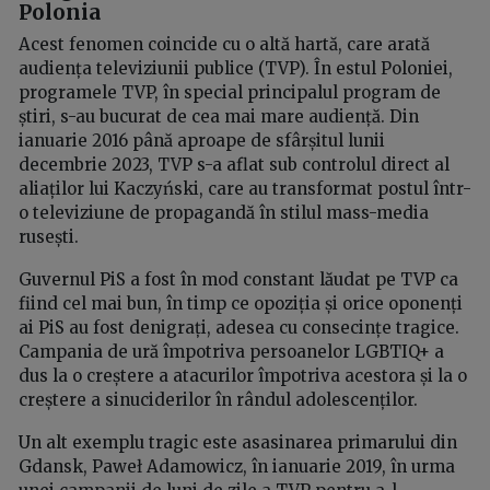
Polonia
Acest fenomen coincide cu o altă hartă, care arată
audiența televiziunii publice (TVP). În estul Poloniei,
programele TVP, în special principalul program de
știri, s-au bucurat de cea mai mare audiență. Din
ianuarie 2016 până aproape de sfârșitul lunii
decembrie 2023, TVP s-a aflat sub controlul direct al
aliaților lui Kaczyński, care au transformat postul într-
o televiziune de propagandă în stilul mass-media
rusești.
Guvernul PiS a fost în mod constant lăudat pe TVP ca
fiind cel mai bun, în timp ce opoziția și orice oponenți
ai PiS au fost denigrați, adesea cu consecințe tragice.
Campania de ură împotriva persoanelor LGBTIQ+ a
dus la o creștere a atacurilor împotriva acestora și la o
creștere a sinuciderilor în rândul adolescenților.
Un alt exemplu tragic este asasinarea primarului din
Gdansk, Paweł Adamowicz, în ianuarie 2019, în urma