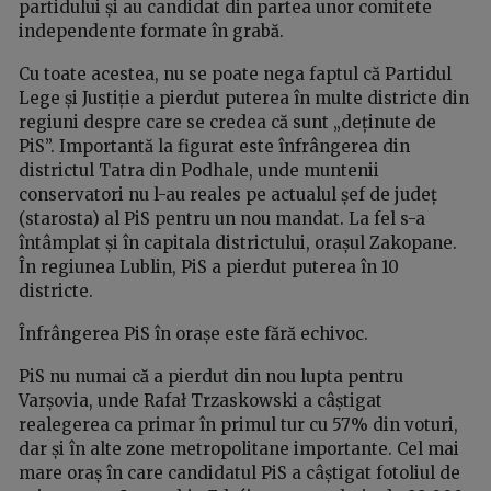
partidului și au candidat din partea unor comitete
independente formate în grabă.
Cu toate acestea, nu se poate nega faptul că Partidul
Lege și Justiție a pierdut puterea în multe districte din
regiuni despre care se credea că sunt „deținute de
PiS”. Importantă la figurat este înfrângerea din
districtul Tatra din Podhale, unde muntenii
conservatori nu l-au reales pe actualul șef de județ
(starosta) al PiS pentru un nou mandat. La fel s-a
întâmplat și în capitala districtului, orașul Zakopane.
În regiunea Lublin, PiS a pierdut puterea în 10
districte.
Înfrângerea PiS în orașe este fără echivoc.
PiS nu numai că a pierdut din nou lupta pentru
Varșovia, unde Rafał Trzaskowski a câștigat
realegerea ca primar în primul tur cu 57% din voturi,
dar și în alte zone metropolitane importante. Cel mai
mare oraș în care candidatul PiS a câștigat fotoliul de