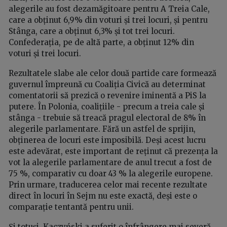
alegerile au fost dezamăgitoare pentru A Treia Cale,
care a obținut 6,9% din voturi și trei locuri, și pentru
Stânga, care a obținut 6,3% și tot trei locuri.
Confederația, pe de altă parte, a obținut 12% din
voturi și trei locuri.
Rezultatele slabe ale celor două partide care formează
guvernul împreună cu Coaliția Civică au determinat
comentatorii să prezică o revenire iminentă a PiS la
putere. În Polonia, coalițiile - precum a treia cale și
stânga - trebuie să treacă pragul electoral de 8% în
alegerile parlamentare. Fără un astfel de sprijin,
obținerea de locuri este imposibilă. Deși acest lucru
este adevărat, este important de reținut că prezența la
vot la alegerile parlamentare de anul trecut a fost de
75 %, comparativ cu doar 43 % la alegerile europene.
Prin urmare, traducerea celor mai recente rezultate
direct în locuri în Sejm nu este exactă, deși este o
comparație tentantă pentru unii.
Și totuși, Kaczyński a suferit o înfrângere mai severă