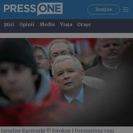
Susține
Știri
Opinii
Mediu
Viața
Orașe
Jaroslaw Kaczynski © Fotokon | Dreamstime.com