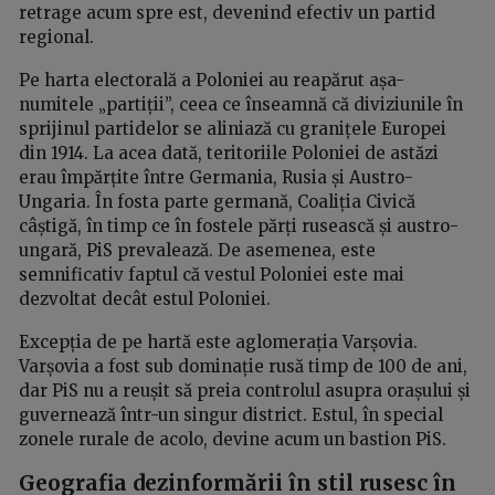
retrage acum spre est, devenind efectiv un partid
regional.
Pe harta electorală a Poloniei au reapărut așa-
numitele „partiții”, ceea ce înseamnă că diviziunile în
sprijinul partidelor se aliniază cu granițele Europei
din 1914. La acea dată, teritoriile Poloniei de astăzi
erau împărțite între Germania, Rusia și Austro-
Ungaria. În fosta parte germană, Coaliția Civică
câștigă, în timp ce în fostele părți rusească și austro-
ungară, PiS prevalează. De asemenea, este
semnificativ faptul că vestul Poloniei este mai
dezvoltat decât estul Poloniei.
Excepția de pe hartă este aglomerația Varșovia.
Varșovia a fost sub dominație rusă timp de 100 de ani,
dar PiS nu a reușit să preia controlul asupra orașului și
guvernează într-un singur district. Estul, în special
zonele rurale de acolo, devine acum un bastion PiS.
Geografia dezinformării în stil rusesc în