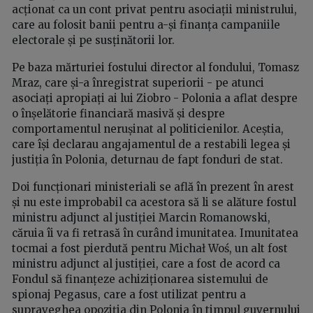
acționat ca un cont privat pentru asociații ministrului,
care au folosit banii pentru a-și finanța campaniile
electorale și pe susținătorii lor.
Pe baza mărturiei fostului director al fondului, Tomasz
Mraz, care și-a înregistrat superiorii - pe atunci
asociați apropiați ai lui Ziobro - Polonia a aflat despre
o înșelătorie financiară masivă și despre
comportamentul nerușinat al politicienilor. Aceștia,
care își declarau angajamentul de a restabili legea și
justiția în Polonia, deturnau de fapt fonduri de stat.
Doi funcționari ministeriali se află în prezent în arest
și nu este improbabil ca acestora să li se alăture fostul
ministru adjunct al justiției Marcin Romanowski,
căruia îi va fi retrasă în curând imunitatea. Imunitatea
tocmai a fost pierdută pentru Michał Woś, un alt fost
ministru adjunct al justiției, care a fost de acord ca
Fondul să finanțeze achiziționarea sistemului de
spionaj Pegasus, care a fost utilizat pentru a
supraveghea opoziția din Polonia în timpul guvernului