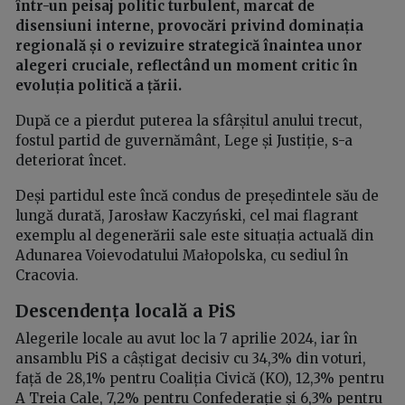
într-un peisaj politic turbulent, marcat de
disensiuni interne, provocări privind dominația
regională și o revizuire strategică înaintea unor
alegeri cruciale, reflectând un moment critic în
evoluția politică a țării.
După ce a pierdut puterea la sfârșitul anului trecut,
fostul partid de guvernământ, Lege și Justiție, s-a
deteriorat încet.
Deși partidul este încă condus de președintele său de
lungă durată, Jarosław Kaczyński, cel mai flagrant
exemplu al degenerării sale este situația actuală din
Adunarea Voievodatului Małopolska, cu sediul în
Cracovia.
Descendența locală a PiS
Alegerile locale au avut loc la 7 aprilie 2024, iar în
ansamblu PiS a câștigat decisiv cu 34,3% din voturi,
față de 28,1% pentru Coaliția Civică (KO), 12,3% pentru
A Treia Cale, 7,2% pentru Confederație și 6,3% pentru