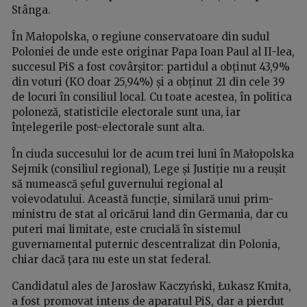
Stânga.
În Małopolska, o regiune conservatoare din sudul
Poloniei de unde este originar Papa Ioan Paul al II-lea,
succesul PiS a fost covârșitor: partidul a obținut 43,9%
din voturi (KO doar 25,94%) și a obținut 21 din cele 39
de locuri în consiliul local. Cu toate acestea, în politica
poloneză, statisticile electorale sunt una, iar
înțelegerile post-electorale sunt alta.
În ciuda succesului lor de acum trei luni în Małopolska
Sejmik (consiliul regional), Lege și Justiție nu a reușit
să numească șeful guvernului regional al
voievodatului. Această funcție, similară unui prim-
ministru de stat al oricărui land din Germania, dar cu
puteri mai limitate, este crucială în sistemul
guvernamental puternic descentralizat din Polonia,
chiar dacă țara nu este un stat federal.
Candidatul ales de Jarosław Kaczyński, Łukasz Kmita,
a fost promovat intens de aparatul PiS, dar a pierdut