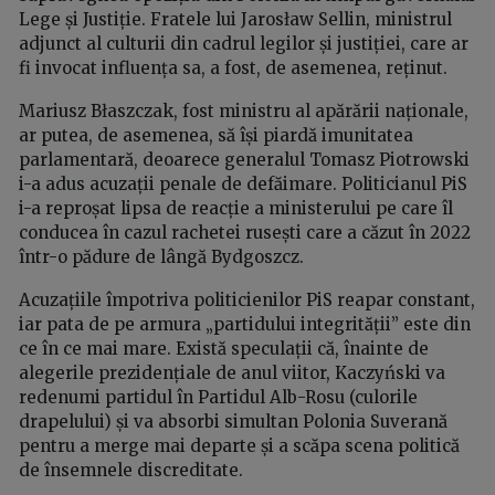
Lege și Justiție. Fratele lui Jarosław Sellin, ministrul
adjunct al culturii din cadrul legilor și justiției, care ar
fi invocat influența sa, a fost, de asemenea, reținut.
Mariusz Błaszczak, fost ministru al apărării naționale,
ar putea, de asemenea, să își piardă imunitatea
parlamentară, deoarece generalul Tomasz Piotrowski
i-a adus acuzații penale de defăimare. Politicianul PiS
i-a reproșat lipsa de reacție a ministerului pe care îl
conducea în cazul rachetei rusești care a căzut în 2022
într-o pădure de lângă Bydgoszcz.
Acuzațiile împotriva politicienilor PiS reapar constant,
iar pata de pe armura „partidului integrității” este din
ce în ce mai mare. Există speculații că, înainte de
alegerile prezidențiale de anul viitor, Kaczyński va
redenumi partidul în Partidul Alb-Rosu (culorile
drapelului) și va absorbi simultan Polonia Suverană
pentru a merge mai departe și a scăpa scena politică
de însemnele discreditate.