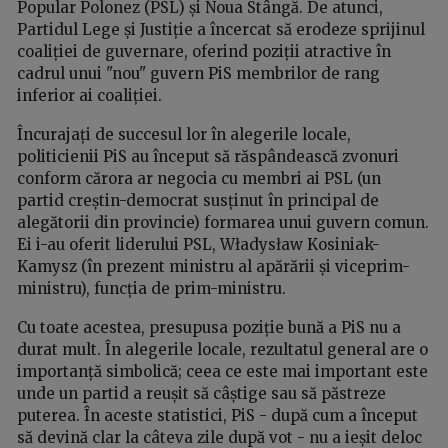
Popular Polonez (PSL) și Noua Stângă. De atunci,
Partidul Lege și Justiție a încercat să erodeze sprijinul
coaliției de guvernare, oferind poziții atractive în
cadrul unui "nou" guvern PiS membrilor de rang
inferior ai coaliției.
Încurajați de succesul lor în alegerile locale,
politicienii PiS au început să răspândească zvonuri
conform cărora ar negocia cu membri ai PSL (un
partid creștin-democrat susținut în principal de
alegătorii din provincie) formarea unui guvern comun.
Ei i-au oferit liderului PSL, Władysław Kosiniak-
Kamysz (în prezent ministru al apărării și viceprim-
ministru), funcția de prim-ministru.
Cu toate acestea, presupusa poziție bună a PiS nu a
durat mult. În alegerile locale, rezultatul general are o
importanță simbolică; ceea ce este mai important este
unde un partid a reușit să câștige sau să păstreze
puterea. În aceste statistici, PiS - după cum a început
să devină clar la câteva zile după vot - nu a ieșit deloc