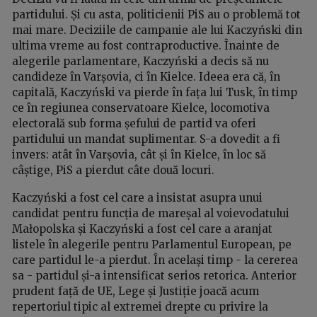
partidului. Și cu asta, politicienii PiS au o problemă tot
mai mare. Deciziile de campanie ale lui Kaczyński din
ultima vreme au fost contraproductive. Înainte de
alegerile parlamentare, Kaczyński a decis să nu
candideze în Varșovia, ci în Kielce. Ideea era că, în
capitală, Kaczyński va pierde în fața lui Tusk, în timp
ce în regiunea conservatoare Kielce, locomotiva
electorală sub forma șefului de partid va oferi
partidului un mandat suplimentar. S-a dovedit a fi
invers: atât în Varșovia, cât și în Kielce, în loc să
câștige, PiS a pierdut câte două locuri.
Kaczyński a fost cel care a insistat asupra unui
candidat pentru funcția de mareșal al voievodatului
Małopolska și Kaczyński a fost cel care a aranjat
listele în alegerile pentru Parlamentul European, pe
care partidul le-a pierdut. În același timp - la cererea
sa - partidul și-a intensificat serios retorica. Anterior
prudent față de UE, Lege și Justiție joacă acum
repertoriul tipic al extremei drepte cu privire la