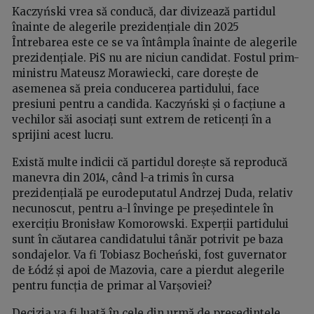
Kaczyński vrea să conducă, dar divizează partidul
înainte de alegerile prezidențiale din 2025
Întrebarea este ce se va întâmpla înainte de alegerile
prezidențiale. PiS nu are niciun candidat. Fostul prim-
ministru Mateusz Morawiecki, care dorește de
asemenea să preia conducerea partidului, face
presiuni pentru a candida. Kaczyński și o facțiune a
vechilor săi asociați sunt extrem de reticenți în a
sprijini acest lucru.
Există multe indicii că partidul dorește să reproducă
manevra din 2014, când l-a trimis în cursa
prezidențială pe eurodeputatul Andrzej Duda, relativ
necunoscut, pentru a-l învinge pe președintele în
exercițiu Bronisław Komorowski. Experții partidului
sunt în căutarea candidatului tânăr potrivit pe baza
sondajelor. Va fi Tobiasz Bocheński, fost guvernator
de Łódź și apoi de Mazovia, care a pierdut alegerile
pentru funcția de primar al Varșoviei?
Decizia va fi luată în cele din urmă de președintele