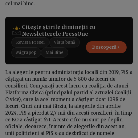
cel mai bine.
Citește știrile dimineții cu
Newsletterele PressOne
Revista Presei
Viața bună
Descoperă
Migrapop
Mai Bine
La alegerile pentru administrația locală din 2019, PiS a
câștigat un număr uimitor de 5 800 de locuri de
consilieri. Comparați acest lucru cu coaliția de atunci
Platforma Civică (principalul partid al actualei Coaliții
Civice), care la acel moment a câștigat doar 1098 de
locuri. Cinci ani mai târziu, la alegerile din aprilie
2024, PiS a pierdut 2,7 mii din acești consilieri, în timp
ce KO a câștigat 651. Aceste cifre nu sunt pe deplin
oficiale, deoarece, înainte de alegerile din acest an,
unii politicieni ai PiS s-au dezbrăcat de numele