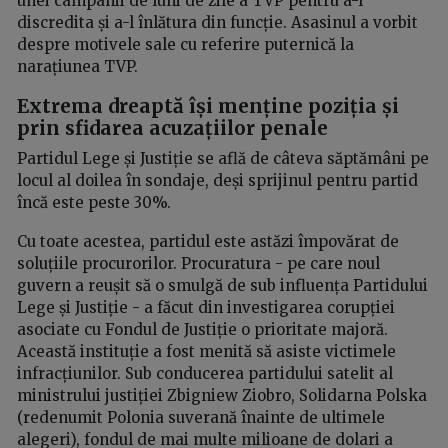
unei campanii de luni de zile a TVP pentru a-l
discredita și a-l înlătura din funcție. Asasinul a vorbit
despre motivele sale cu referire puternică la
narațiunea TVP.
Extrema dreaptă își menține poziția și
prin sfidarea acuzațiilor penale
Partidul Lege și Justiție se află de câteva săptămâni pe
locul al doilea în sondaje, deși sprijinul pentru partid
încă este peste 30%.
Cu toate acestea, partidul este astăzi împovărat de
soluțiile procurorilor. Procuratura - pe care noul
guvern a reușit să o smulgă de sub influența Partidului
Lege și Justiție - a făcut din investigarea corupției
asociate cu Fondul de Justiție o prioritate majoră.
Această instituție a fost menită să asiste victimele
infracțiunilor. Sub conducerea partidului satelit al
ministrului justiției Zbigniew Ziobro, Solidarna Polska
(redenumit Polonia suverană înainte de ultimele
alegeri), fondul de mai multe milioane de dolari a