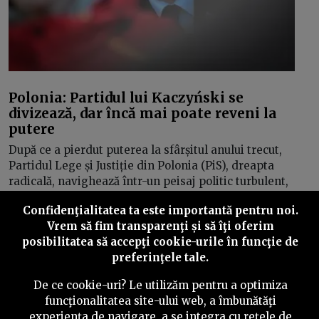
Polonia: Partidul lui Kaczyński se
divizează, dar încă mai poate reveni la
putere
După ce a pierdut puterea la sfârșitul anului trecut,
Partidul Lege și Justiție din Polonia (PiS), dreapta
radicală, navighează într-un peisaj politic turbulent,
marcat de disensiuni interne, provocări privind
Confidenţialitatea ta este importantă pentru noi.
dominația regională și o revizuire strategică înaintea
Vrem să fim transparenţi și să îţi oferim
unor alegeri cruciale, reflectând un moment critic în
posibilitatea să accepţi cookie-urile în funcţie de
evoluția politică a țării.
preferinţele tale.
De ce cookie-uri? Le utilizăm pentru a optimiza
funcţionalitatea site-ului web, a îmbunătăţi
experienţa de navigare, a se integra cu reţele de