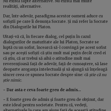
Nu există fapte alternative. Nu există mai multe
realități, alternative.
Dar, într-adevăr, paradigma acestor oameni aduce cu
sofiștii pe care îi denunța Socrate. Și mă refer la Socrate
din Dialogurile lui Platon.
Uitați-vă că, în fiecare dialog, cel puțin în cazul
dialogurilor de maturitate ale lui Platon, Socrate se
luptă cu un sofist, încearcă să-l convingă pe acest sofist
sau pe acești sofiști că știu mult mai puțin decât cred ei
că știu, că ar trebui să aibă o atitudine mult mai
reverențioasă față de adevăr, față de cunoaștere, să lase
deoparte aroganța intelectuală și să ajungă să înțeleagă
sincer ceea ce spunea Socrate despre sine: că
știe că nu
știe nimic
.
− Dar asta e ceva foarte greu de admis…
−
E foarte greu de admis și foarte greu de obținut, dar
este ideal pentru societate. Pentru că, vedeți,
alternativele la care am ajuns față de această atitudine