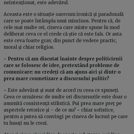
neintenționat, este adevărul.
Aceasta este o situație oarecum ironică și paradoxală
care se poate întâmpla unui mincinos. Pentru că, de
cele mai multe ori, cineva care minte spune în mod
deliberat ceva ce el crede că știe că este fals. Or asta
este ceva foarte grav, din punct de vedere practic,
moral și chiar religios.
− Pentru că am discutat înainte despre
p
oliticienii
care se folosesc de idee, pretextând probleme de
comunicare: nu credeți că am ajuns aici și dintr-o
prea mare cosmetizare a discursului politic?
−
Este adevărat și sunt de acord cu ceea ce spuneți.
Ceea ce urmăresc de multe ori discursurile este doar o
anumită consistență stilistică. Pui prea mare preț pe
aspectele retorice și – de ce nu?
−
chiar sofistice,
pentru a putea să convingi pe cineva de lucruri pe care
tu însuți nu le crezi.