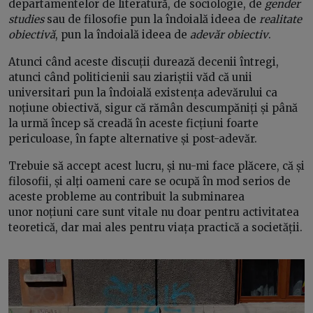
departamentelor de literatură, de sociologie, de
gender
studies
sau de filosofie pun la îndoială ideea de
realitate
obiectivă
, pun la îndoială ideea de
adevăr obiectiv
.
Atunci când aceste discuții durează decenii întregi,
atunci când politicienii sau ziariștii văd că unii
universitari pun la îndoială existența adevărului ca
noțiune obiectivă, sigur că rămân descumpăniți și până
la urmă încep să creadă în aceste ficțiuni foarte
periculoase, în fapte alternative și post-adevăr.
Trebuie să accept acest lucru, și nu-mi face plăcere, că și
filosofii, și alți oameni care se ocupă în mod serios de
aceste probleme au contribuit la sub
minarea
unor
noțiuni
care sunt vitale nu doar pentru activitatea
teoretic
ă, dar mai ales pentru viața practică a societății.