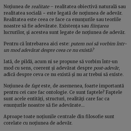
Noțiunea de
realitate
– realitatea obiectivă naturală sau
realitatea socială
−
este legată de noțiunea de adevăr.
Realitatea este ceea ce face ca enunțurile sau teoriile
noastre să fie adevărate. Existența sau
ființarea
lucrurilor, și acestea sunt legate de noțiunea de adevăr.
Pentru că întrebarea aici este:
putem noi să vorbim într-
un mod adevărat despre ceea ce nu există?
Iată, de pildă, acum ni se propune să vorbim într-un
mod cu sens, coerent și adevărat despre
post-adevăr
,
adică despre ceva ce nu există și nu ar trebui să existe.
Noțiunea de
fapt
este, de asemenea, foarte importantă
pentru cei care fac ontologie. Ce sunt faptele? Faptele
sunt acele entități, structuri, realități care fac ca
enunțurile noastre să fie adevărate…
Aproape toate noțiunile centrale din filosofie sunt
corelate cu noțiunea de adevăr.