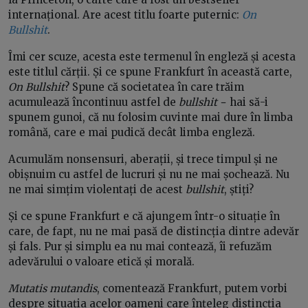
internațional. Are acest titlu foarte puternic:
On
Bullshit
.
Îmi cer scuze, acesta este termenul în engleză și acesta
este titlul cărții. Și ce spune Frankfurt în această carte,
On Bullshit
? Spune că societatea în care trăim
acumulează încontinuu astfel de
bullshit
− hai să-i
spunem gunoi, că nu folosim cuvinte mai dure în limba
română, care e mai pudică decât limba engleză.
Acumulăm nonsensuri, aberații, și trece timpul și ne
obișnuim cu astfel de lucruri și nu ne mai șochează. Nu
ne mai simțim violentați de acest
bullshit
, știți?
Și ce spune Frankfurt e că ajungem într-o situație în
care, de fapt, nu ne mai pasă de distincția dintre adevăr
și fals. Pur și simplu ea nu mai contează, îi refuzăm
adevărului o valoare etică și morală.
Mutatis mutandis
, comentează Frankfurt, putem vorbi
despre situația acelor oameni care înțeleg distincția