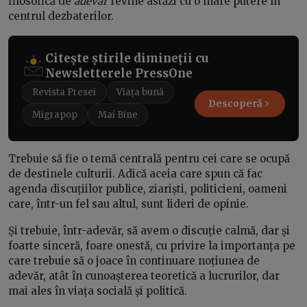
filosofică de
adevăr
revine astăzi cu o mare putere în
centrul dezbaterilor.
Citește știrile dimineții cu
Newsletterele PressOne
Revista Presei
Viața bună
Descoperă
Migrapop
Mai Bine
Trebuie să fie o temă centrală pentru cei care se ocupă
de destinele culturii. Adică aceia care spun că fac
agenda discuțiilor publice, ziariști, politicieni, oameni
care, într-un fel sau altul, sunt lideri de opinie.
Și trebuie, într-adevăr, să avem o discuție calmă, dar și
foarte sinceră, foare onestă, cu privire la importanța pe
care trebuie să o joace în continuare noțiunea de
adevăr, atât în cunoașterea teoretică a lucrurilor, dar
mai ales în viața socială și politică.