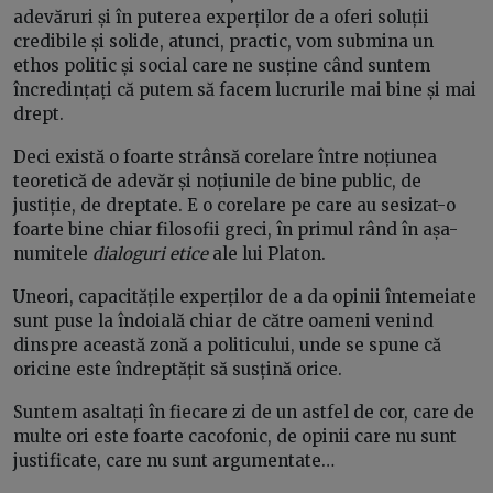
adevăruri și în puterea experților de a oferi soluții
credibile și solide, atunci, practic, vom submina un
ethos politic și social care ne susține când suntem
încredințați că putem să facem lucrurile mai bine și mai
drept.
Deci există o foarte strânsă corelare între noțiunea
teoretică de adevăr și noțiunile de bine public, de
justiție, de dreptate. E o corelare pe care au sesizat-o
foarte bine chiar filosofii greci, în primul rând în așa-
numitele
dialoguri etice
ale lui Platon.
Uneori, capacitățile experților de a da opinii întemeiate
sunt puse la îndoială chiar de către oameni venind
dinspre această zonă a politicului, unde se spune că
oricine este îndreptățit să susțină orice.
Suntem asaltați în fiecare zi de un astfel de cor, care de
multe ori este foarte cacofonic, de opinii care nu sunt
justificate, care nu sunt argumentate…