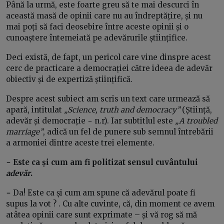
Până la urmă, este foarte greu să te mai descurci în
această masă de opinii care nu au îndreptățire, și nu
mai poți să faci deosebire între aceste opinii și o
cunoaștere întemeiată pe adevărurile științifice.
Deci există, de fapt, un pericol care vine dinspre acest
cerc de practicare a democrației către ideea de adevăr
obiectiv și de expertiză științifică.
Despre acest subiect am scris un text care urmează să
apară, intitulat
„Science, truth and democracy”
(Știință,
adevăr și democrație − n.r). Iar subtitlul este
„A troubled
marriage”
, adică un fel de punere sub semnul întrebării
a armoniei dintre aceste trei elemente.
− Este ca și cum am fi politizat sensul cuvântului
adevăr
.
−
Da! Este ca și cum am spune că adevărul poate fi
supus la vot ? . Cu alte cuvinte, că, din moment ce avem
atâtea opinii care sunt exprimate – și vă rog să mă