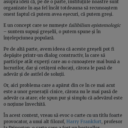
asupra ideii că, pe de o parte, instituțiile noastre sunt
organizate în așa fel încât totdeauna să recunoaștem
onest faptul că putem avea eșecuri, că putem greși.
E un concept care se numește
failibilism epistemologic
– suntem supuși greșelii, o putem spune și în
înțelepciunea populară.
Pe de altă parte, avem ideea că aceste greșeli pot fi
depășite printr-un dialog constructiv, la care să
participe atât experți care au o cunoaștere mai bună a
lucrurilor, dar și cetățeni educați, cărora le pasă de
adevăr și de astfel de soluții.
Or, aici problema care a apărut din ce în ce mai acut
este a unor generații cinice, cărora nu le mai pasă de
adevăr ca atare; ele spun pur și simplu că adevărul este
o noțiune învechită.
În acest context, vreau să evoc o carte cu un titlu foarte
provocator, a unui alt filozof,
Harry Frankfurt
, profesor
la Princeton, o carte care a fost un bestseller