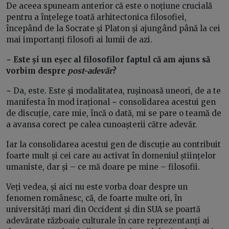
De aceea spuneam anterior că este o noțiune crucială
pentru a înțelege toată arhitectonica filosofiei,
începând de la Socrate și Platon și ajungând până la cei
mai importanți filosofi ai lumii de azi.
− Este și un eșec al filosofilor faptul că am ajuns să
vorbim despre
post-adevăr
?
−
Da, este. Este și modalitatea, rușinoasă uneori, de a te
manifesta în mod irațional
−
consolidarea acestui gen
de discuție, care mie, încă o dată, mi se pare o teamă de
a avansa corect pe calea cunoașterii către adevăr.
Iar la consolidarea acestui gen de discuție au contribuit
foarte mult și cei care au activat în domeniul științelor
umaniste, dar și – ce mă doare pe mine – filosofii.
Veți vedea, și aici nu este vorba doar despre un
fenomen românesc, că, de foarte multe ori, în
universități mari din O
ccident
și din
SUA se poartă
adevărate războaie culturale în care reprezentanți ai