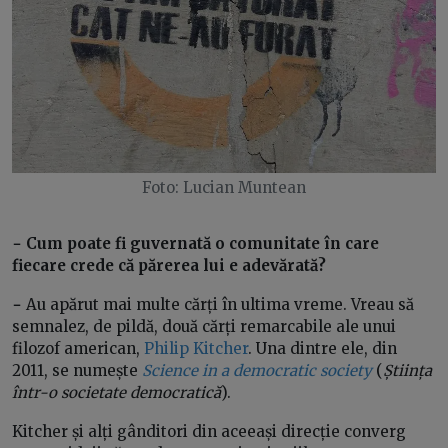
Foto: Lucian Muntean
− Cum poate fi guvernată o comunitate în care
fiecare crede că părerea lui e adevărată?
−
Au apărut mai multe cărți în ultima vreme. Vreau să
semnalez, de pildă, două cărți remarcabile ale unui
filozof american,
Philip Kitcher
. Una dintre ele, din
2011, se numește
Science in a democratic society
(
Știința
într-o societate democratică
).
Kitcher și alți gânditori din aceeași direcție converg