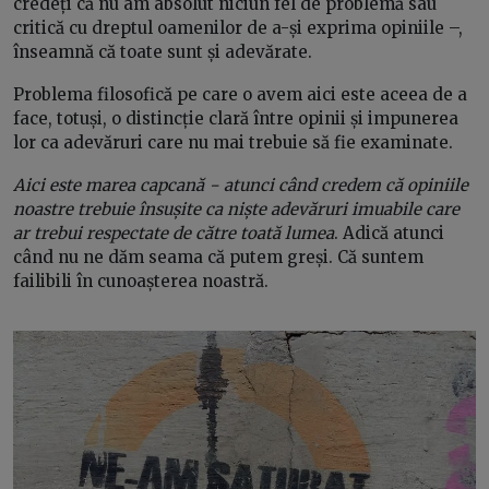
credeți că nu am absolut niciun fel de problemă sau
critică cu dreptul oamenilor de a-și exprima opiniile –,
înseamnă că toate sunt și adevărate.
Problema filosofică pe care o avem aici este aceea de a
face, totuși, o distincție clară între opinii și impunerea
lor ca adevăruri care nu mai trebuie să fie examinate.
Aici este marea capcană − atunci când credem că opiniile
noastre trebuie însușite ca niște adevăruri imuabile care
ar trebui respectate de către toată lumea
. Adică atunci
când nu ne dăm seama că putem greși. Că suntem
failibili în cunoașterea noastră.