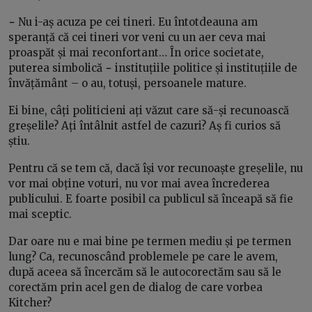
−
Nu i-aș acuza pe cei tineri. Eu întotdeauna am
speranță că cei tineri vor veni cu un aer ceva mai
proaspăt și mai reconfortant… În orice societate,
puterea simbolică
−
instituțiile politice și instituțiile de
învățământ – o au, totuși, persoanele mature.
Ei bine, câți politicieni ați văzut care să-și recunoască
greșelile? Ați întâlnit astfel de cazuri? Aș fi curios să
știu.
Pentru că se tem că, dacă își vor recunoaște greșelile, nu
vor mai obține voturi, nu vor mai avea încrederea
publicului. E foarte posibil ca publicul să înceapă să fie
mai sceptic.
Dar oare nu e mai bine pe termen mediu și pe termen
lung? Ca, recunoscând problemele pe care le avem,
după aceea să încercăm să le autocorectăm sau să le
corectăm prin acel gen de dialog de care vorbea
Kitcher?