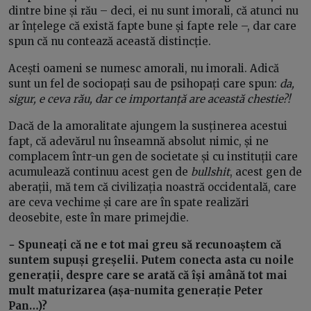
dintre bine și rău – deci, ei nu sunt imorali, că atunci nu
ar înțelege că există fapte bune și fapte rele –, dar care
spun că nu contează această distincție.
Acești oameni se numesc amorali, nu imorali. Adică
sunt un fel de sociopați sau de psihopați care spun:
da,
sigur, e ceva rău, dar ce importanță are această chestie?!
Dacă de la amoralitate ajungem la susținerea acestui
fapt, că adevărul nu înseamnă absolut nimic, și ne
complacem într-un gen de societate și cu instituții care
acumulează continuu acest gen de
bullshit
, acest gen de
aberații, mă tem că civilizația noastră occidentală, care
are ceva vechime și care are în spate realizări
deosebite, este în mare primejdie.
− Spuneați că ne e tot mai greu să recunoaștem că
suntem supuși greșelii. Putem conecta asta cu noile
generații, despre care se arată că își amână tot mai
mult maturizarea (așa-numita generație Peter
Pan…)?