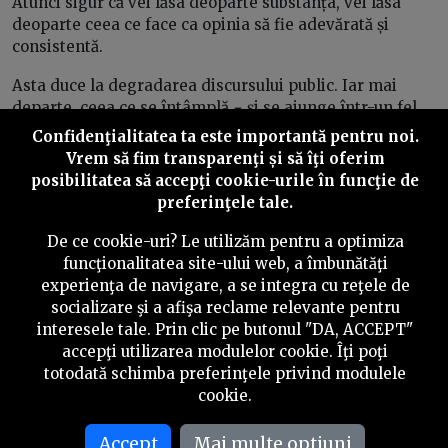
Atunci sigur că vei lăsa deoparte substanța, vei lăsa
deoparte ceea ce face ca opinia să fie adevărată și
consistentă.
Asta duce la degradarea discursului public. Iar mai
departe, ceea ce se întâmplă
−
și se ajunge într-un fel
de cerc vicios – este că oamenii nu mai au încredere în
Confidenţialitatea ta este importantă pentru noi.
acest discurs public.
Vrem să fim transparenţi și să îţi oferim
posibilitatea să accepţi cookie-urile în funcţie de
Oamenii se vor teme și nu vor mai avea încredere nici
preferinţele tale.
atunci când li se spune adevărul. Or asta este, într-
adevăr, un lucru foarte grav. Acela în care omul ajunge
De ce cookie-uri? Le utilizăm pentru a optimiza
să nu mai creadă nici ceea ce i se dovedește că e
funcţionalitatea site-ului web, a îmbunătăţi
adevărat.
experienţa de navigare, a se integra cu reţele de
socializare şi a afişa reclame relevante pentru
− E povestea cu Petrică și lupul.
interesele tale. Prin clic pe butonul "DA, ACCEPT"
accepţi utilizarea modulelor cookie. Îţi poţi
−
Da. Și vine din această credință, care mi se pare
totodată schimba preferinţele privind modulele
extrem de periculoasă, că nu avem acces la adevăr și că
cookie.
toate opiniile sunt relative și că, într-o anumită măsură,
tot ceea ce credem a fi adevărat este fals…
Accept
Mai multe optiuni