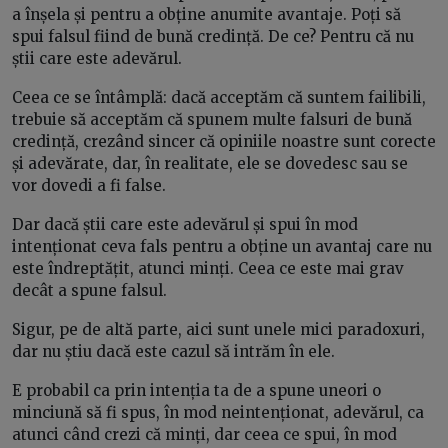
a înșela și pentru a obține anumite avantaje. Poți să
spui falsul fiind de bună credință. De ce? Pentru că nu
știi care este adevărul.
Ceea ce se întâmplă: dacă acceptăm că suntem failibili,
trebuie să acceptăm că spunem multe falsuri de bună
credință, crezând sincer că opiniile noastre sunt corecte
și adevărate, dar, în realitate, ele se dovedesc sau se
vor dovedi a fi false.
Dar dacă știi care este adevărul și spui în mod
intenționat ceva fals pentru a obține un avantaj care nu
este îndreptățit, atunci minți. Ceea ce este mai grav
decât a spune falsul.
Sigur, pe de altă parte, aici sunt unele mici paradoxuri,
dar nu știu dacă este cazul să intrăm în ele.
E probabil ca prin intenția ta de a spune uneori o
minciună să fi spus, în mod neintenționat, adevărul, ca
atunci când crezi că minți, dar ceea ce spui, în mod