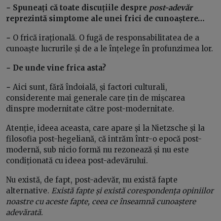
− Spuneați că toate discuțiile despre
post-adevăr
reprezintă simptome ale unei frici de cunoaștere…
−
O frică irațională. O fugă de responsabilitatea de a
cunoaște lucrurile și de a le înțelege în profunzimea lor.
− De unde vine frica asta?
−
Aici sunt, fără îndoială, și factori culturali,
considerente mai generale care țin de mișcarea
dinspre modernitate către post-modernitate.
Atenție, ideea aceasta, care apare și la Nietzsche și la
filosofia post-hegeliană, că intrăm într-o epocă post-
modernă, sub nicio formă nu rezonează și nu este
condiționată cu ideea post-adevărului.
Nu există, de fapt, post-adevăr, nu există fapte
alternative.
Există fapte și există corespondența opiniilor
noastre cu aceste fapte, ceea ce înseamnă cunoaștere
adevărată.