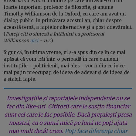
vreau să vă evoc o întâlnire pe care am avut-o cu un
foarte important profesor de filosofie, și anume
Timothy Williamson de la Oxford, cu care am avut un
dialog public, în primăvara acestui an, chiar despre
această temă, a faptelor alternative și a post-adevărului.
(
Puteți citi o sinteză a întâlnirii cu profesorul
Williamson
aici
− n.r.
)
Sigur că, în ultima vreme, ni s-a spus din ce în ce mai
apăsat că vom trăi într-o perioadă în care oamenii,
instituțiile − politicienii, mai ales − vor fi din ce în ce
mai puțin preocupați de ideea de adevăr și de ideea de
a stabili fapte.
Investigațiile și reportajele independente nu se
fac din like-uri. Cititorii care le susțin financiar
sunt cei care le fac posibile. Dacă prețuiești presa
noastră, cu o sumă mică pe lună ne poți ajuta
mai mult decât crezi.
Poți face diferența chiar