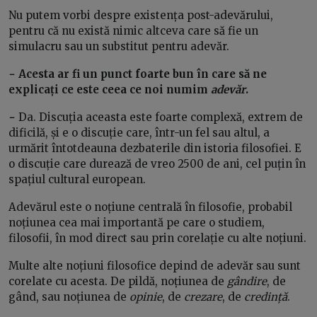
Nu putem vorbi despre existența post-adevărului,
pentru că nu există nimic altceva care să fie un
simulacru sau un substitut pentru adevăr.
− Acesta ar fi un punct foarte bun în care să ne
explicați ce este ceea ce noi numim
adevăr
.
−
Da. Discuția aceasta este foarte complexă, extrem de
dificilă, și e o discuție care, într-un fel sau altul, a
urmărit întotdeauna dezbaterile din istoria filosofiei. E
o discuție care durează de vreo 2500 de ani, cel puțin în
spațiul cultural european.
Adevărul este o noțiune centrală în filosofie, probabil
noțiunea cea mai importantă pe care o studiem,
filosofii, în mod direct sau prin corelație cu alte noțiuni.
Multe alte noțiuni filosofice depind de adevăr sau sunt
corelate cu acesta. De pildă, noțiunea de
gândire
, de
gând, sau noțiunea de
opinie
, de
crezare
, de
credință
.