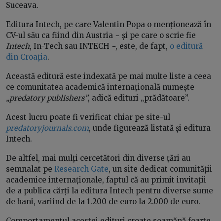
Suceava.
Editura Intech, pe care Valentin Popa o menționează în
CV-ul său ca fiind din Austria − și pe care o scrie fie
Intech
, In-Tech sau INTECH −, este, de fapt,
o editură
din Croația
.
Această editură este indexată pe mai multe liste a ceea
ce comunitatea academică internațională numește
„predatory publishers”
, adică edituri „prădătoare”.
Acest lucru poate fi verificat chiar pe site-ul
predatoryjournals.com
, unde figurează listată și editura
Intech.
De altfel, mai mulți cercetători din diverse țări au
semnalat pe
Research Gate
, un site dedicat comunității
academice internaționale, faptul că au primit invitații
de a publica cărți la editura Intech pentru diverse sume
de bani, variind de la 1.200 de euro la 2.000 de euro.
Comportamentul acestei edituri croate seamănă foarte