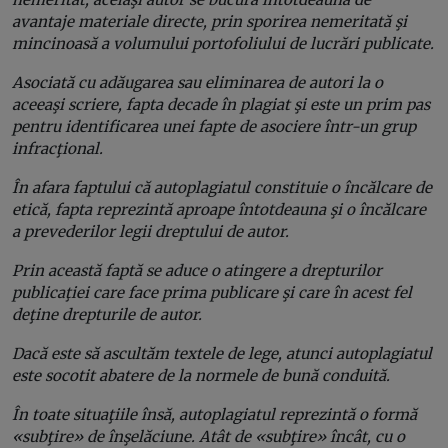
avantaje materiale directe, prin sporirea nemeritată şi
mincinoasă a volumului portofoliului de lucrări publicate.
Asociată cu adăugarea sau eliminarea de autori la o
aceeaşi scriere, fapta decade în plagiat şi este un prim pas
pentru identificarea unei fapte de asociere într-un grup
infracţional.
În afara faptului că autoplagiatul constituie o încălcare de
etică, fapta reprezintă aproape întotdeauna şi o încălcare
a prevederilor legii dreptului de autor.
Prin această faptă se aduce o atingere a drepturilor
publicaţiei care face prima publicare şi care în acest fel
deţine drepturile de autor.
Dacă este să ascultăm textele de lege, atunci autoplagiatul
este socotit abatere de la normele de bună conduită.
În toate situaţiile însă, autoplagiatul reprezintă o formă
«subţire» de înşelăciune. Atât de «subţire» încât, cu o