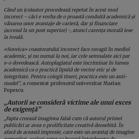
Când un (co)autor procedează repetat în acest mod
incorect − căci e vorba de o proastă conduită academică și
vânarea unor avantaje de carieră, dar și financiare
(accesul la un post superior) −, atunci carența morală iese
la iveală.
«Suveica» coautoratului incorect face ravagii în mediul
academic, și nu numai la noi, iar cele semnalate aici par
s-o dovedească. Autoplagiatul este incriminat în lumea
academică ca o practică lipsită de vector etic și de
integritate. Pentru colegii tineri, practica este un anti-
model”
, a comentat profesorul universitar Marian
Popescu.
„Autorii se consideră victime ale unui exces
de exigenţă”
„Fapta creează imaginea falsă cum că autorul primei
publicări ar avea o prolificitate creativă deosebită. În
afară de această impresie, care este un avantaj de imagine
nemeritat, acelaşi autor se bucură întotdeauna de