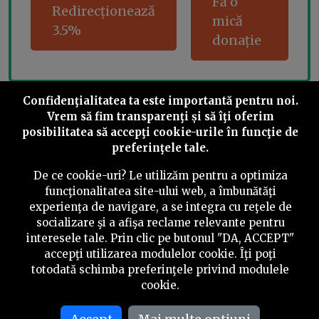
Fă o
Redirecționează
mică
3.5%
donație
Confidenţialitatea ta este importantă pentru noi.
Share this
Vrem să fim transparenţi și să îţi oferim
posibilitatea să accepţi cookie-urile în funcţie de
preferinţele tale.
De ce cookie-uri? Le utilizăm pentru a optimiza
funcţionalitatea site-ului web, a îmbunătăţi
©
2026
PressOne.ro
experienţa de navigare, a se integra cu reţele de
socializare şi a afişa reclame relevante pentru
interesele tale. Prin clic pe butonul "DA, ACCEPT"
RSS
Newslettere
Despre noi
Politica editorială
accepţi utilizarea modulelor cookie. Îţi poţi
totodată schimba preferinţele privind modulele
Politica de verificare a conținutului
Contact
cookie.
Termeni și condiții