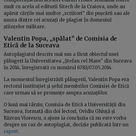
mult cu acela al editurii Sitech de la Craiova, unde au
apărut cărțile mai multor „scriitori” din pușcării sau ale
unora dintre cei acuzați de plagiat în domeniul
științelor militare.
Valentin Popa, „spălat” de Comisia de
Etică de la Suceava
Autoplagiatul descris mai sus a făcut obiectul unei
plângeri la Universitatea „Ștefan cel Mare” din Suceava
în 2014, înregistrată cu numărul 6783/07.05.2014.
La momentul înregistrării plângerii, Valentin Popa era
rectorul instituției și șeful membrilor Comisiei de Etică
care urmau să se pronunțe asupra acuzațiilor.
O lună mai târziu, Comisia de Etică a Universității din
Suceava, formată din doi lectori, Ovidiu Ghiuță și
Răzvan Viorescu, a ajuns la concluzia că nu este vorba
despre un caz de autoplagiat, decizie publicată într-un
raport
.