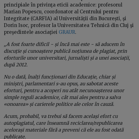
principiale în privinţa eticii academice: profesorul
Marian Popescu, coordonator al Centrului pentru
Integritate (CARFIA) al Universității din București, şi
Dorin Isoc, profesor la Universitatea Tehnică din Cluj şi
preşedintele asociaţiei
GRAUR
.
„A fost foarte dificil − și încă mai este − să aducem în
discuție și cunoaștere publică noțiunea de plagiat, prin
eforturile unor universitari, jurnaliști și a unei asociații,
după 2012.
Nu o dată, înalți funcționari din Educație, chiar și
miniștri, parlamentari s-au opus, au sabotat aceste
eforturi, pentru a acoperi nu atât necunoașterea unor
simple reguli academice, cât mai ales pentru a salva
«onoarea» și carierele politice ale celor în cauză.
Acum, probabil, va trebui să facem același efort cu
autoplagiatul, care înseamnă reciclarea/republicarea
acelorași materiale fără a preveni că ele au fost odată
publicate.