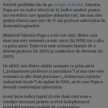
Potrivit profilului său de pe
Google Schoolar
, Valentin
Popa are un
indice Hirsch
de 11, indice modest pentru
un cercetător care aparține științelor tari, dar mai ales
pentru cineva care este de 13 ani profesor universitar în
domeniul ingineriei.
Ministrul Valentin Popa a scris trei cărți, dintre care
doar una este semnată ca unic autor (în 1998), iar o alta,
ca prim autor. Toate trei sunt semnate înainte de a
deveni profesor (în 2005) și conducător de doctorat (în
2009).
De altfel, una dintre cărțile semnate ca prim autor
(
„Echipamente periferice și interfațare”
) și una care este
semnată cu alte două persoane (
„Arhitectura rețelelor
industriale locale”
) au apărut în 2004, an în care Popa a
devenit conferențiar universitar.
Acest lucru indică faptul că cele două cărți erau o
condiție necesară pentru ca el să îndeplinească
punctajul necesar poziției de conferențiar.