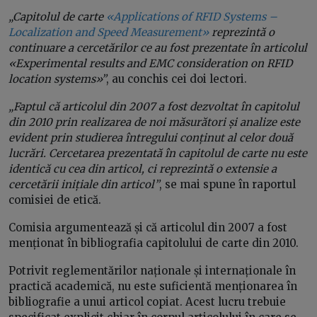
„Capitolul de carte
«Applications of RFID Systems –
Localization and Speed Measurement»
reprezintă o
continuare a cercetărilor ce au fost prezentate în articolul
«Experimental results and EMC consideration on RFID
location systems»”
, au conchis cei doi lectori.
„Faptul că articolul din 2007 a fost dezvoltat în capitolul
din 2010 prin realizarea de noi măsurători și analize este
evident prin studierea întregului conținut al celor două
lucrări. Cercetarea prezentată în capitolul de carte nu este
identică cu cea din articol, ci reprezintă o extensie a
cercetării inițiale din articol”
, se mai spune în raportul
comisiei de etică.
Comisia argumentează și că articolul din 2007 a fost
menționat în bibliografia capitolului de carte din 2010.
Potrivit reglementărilor naționale și internaționale în
practică academică, nu este suficientă menționarea în
bibliografie a unui articol copiat. Acest lucru trebuie