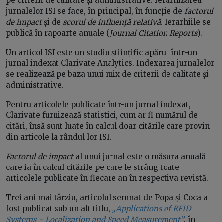
pe criterii de calitate și administrative. Ierarhizarea
jurnalelor ISI se face, în principal, în funcție de
factorul
de impact
și de
scorul de influență relativă
. Ierarhiile se
publică în rapoarte anuale (
Journal Citation Reports
).
Un articol ISI este un studiu științific apărut într-un
jurnal indexat Clarivate Analytics. Indexarea jurnalelor
se realizează pe baza unui mix de criterii de calitate și
administrative.
Pentru articolele publicate într-un jurnal indexat,
Clarivate furnizează statistici, cum ar fi numărul de
citări, însă sunt luate în calcul doar citările care provin
din articole la rândul lor ISI.
Factorul de impact
al unui jurnal este o măsura anuală
care ia în calcul citările pe care le strâng toate
articolele publicate în fiecare an în respectiva revistă.
Trei ani mai târziu, articolul semnat de Popa și Coca a
fost publicat sub un alt titlu,
„Applications of RFID
Systems − Localization and Speed Measurement”
, în