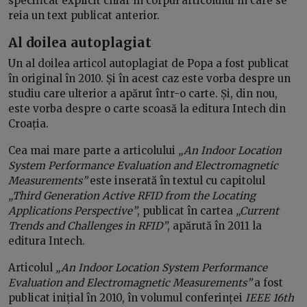
specificat explicit chiar în corpul articolului în care se
reia un text publicat anterior.
Al doilea autoplagiat
Un al doilea articol autoplagiat de Popa a fost publicat
în original în 2010. Și în acest caz este vorba despre un
studiu care ulterior a apărut într-o carte. Și, din nou,
este vorba despre o carte scoasă la editura Intech din
Croația.
Cea mai mare parte a articolului
„An Indoor Location
System Performance Evaluation and Electromagnetic
Measurements”
este inserată în textul cu capitolul
„Third Generation Active RFID from the Locating
Applications Perspective”
, publicat în cartea
„Current
Trends and Challenges in RFID”
, apărută în 2011 la
editura Intech.
Articolul
„An Indoor Location System Performance
Evaluation and Electromagnetic Measurements”
a fost
publicat inițial în 2010, în volumul conferinței
IEEE 16th