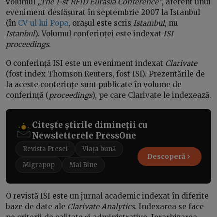
volumul
„The 1-st RFID Eurasia Conference”
, aferent unui
eveniment desfășurat în septembrie 2007 la Istanbul
(în
CV-ul lui Popa
, orașul este scris
Istambul
, nu
Istanbul
). Volumul conferinței este indexat
ISI
proceedings
.
O conferință ISI este un eveniment indexat
Clarivate
(fost index Thomson Reuters, fost ISI). Prezentările de
la aceste conferințe sunt publicate în volume de
conferință (
proceedings
), pe care Clarivate le indexează.
Citește știrile dimineții cu
Newsletterele PressOne
Revista Presei
Viața bună
Descoperă
Migrapop
Mai Bine
O revistă ISI este un jurnal academic indexat în diferite
baze de date ale
Clarivate Analytics
. Indexarea se face