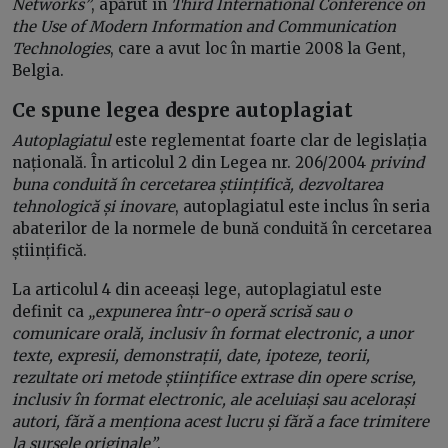
Networks”
, apărut în
Third International Conference on
the Use of Modern Information and Communication
Technologies
, care a avut loc în martie 2008 la Gent,
Belgia.
Ce spune legea despre autoplagiat
Autoplagiatul
este reglementat foarte clar de legislația
națională. În articolul 2 din Legea nr. 206/2004
privind
buna conduită în cercetarea științifică, dezvoltarea
tehnologică și inovare
, autoplagiatul este inclus în seria
abaterilor de la normele de bună conduită în cercetarea
științifică.
La articolul 4 din aceeași lege, autoplagiatul este
definit ca
„expunerea într-o operă scrisă sau o
comunicare orală, inclusiv în format electronic, a unor
texte, expresii, demonstrații, date, ipoteze, teorii,
rezultate ori metode științifice extrase din opere scrise,
inclusiv în format electronic, ale aceluiași sau acelorași
autori, fără a menționa acest lucru și fără a face trimitere
la sursele originale”
.