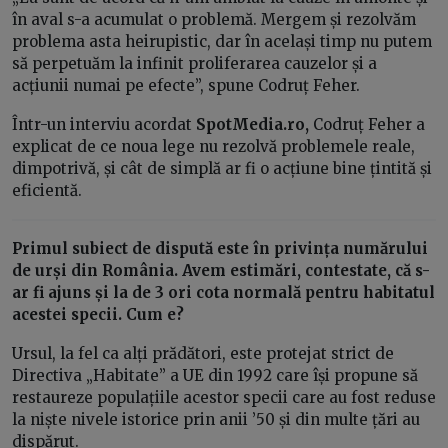
în aval s-a acumulat o problemă. Mergem și rezolvăm
problema asta heirupistic, dar în același timp nu putem
să perpetuăm la infinit proliferarea cauzelor și a
acțiunii numai pe efecte”, spune Codruț Feher.
Într-un interviu acordat
SpotMedia.ro,
Codruț Feher a
explicat de ce noua lege nu rezolvă problemele reale,
dimpotrivă, și cât de simplă ar fi o acțiune bine țintită și
eficientă.
Primul subiect de dispută este în privința numărului
de urși din România. Avem estimări, contestate, că s-
ar fi ajuns și la de 3 ori cota normală pentru habitatul
acestei specii. Cum e?
Ursul, la fel ca alți prădători, este protejat strict de
Directiva „Habitate” a UE din 1992 care își propune să
restaureze populațiile acestor specii care au fost reduse
la niște nivele istorice prin anii ’50 și din multe țări au
dispărut.