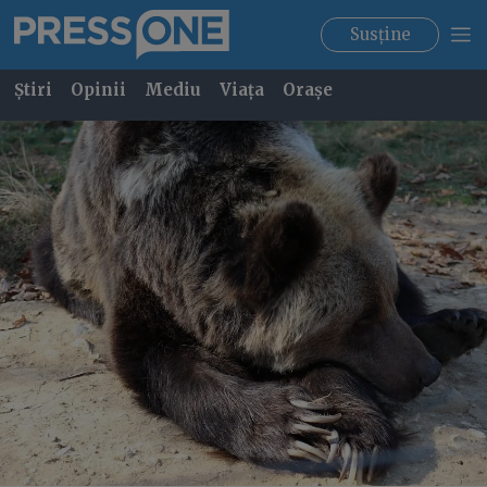
Susține
Știri
Opinii
Mediu
Viața
Orașe