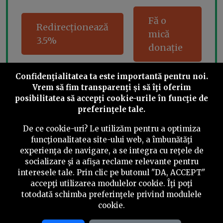
Fă o
Redirecționează
mică
3.5%
donație
Confidenţialitatea ta este importantă pentru noi.
Vrem să fim transparenţi și să îţi oferim
Share this
posibilitatea să accepţi cookie-urile în funcţie de
preferinţele tale.
De ce cookie-uri? Le utilizăm pentru a optimiza
funcţionalitatea site-ului web, a îmbunătăţi
experienţa de navigare, a se integra cu reţele de
socializare şi a afişa reclame relevante pentru
©
2026
PressOne.ro
interesele tale. Prin clic pe butonul "DA, ACCEPT"
accepţi utilizarea modulelor cookie. Îţi poţi
RSS
Newslettere
Despre noi
Politica editorială
totodată schimba preferinţele privind modulele
cookie.
Politica de verificare a conținutului
Contact