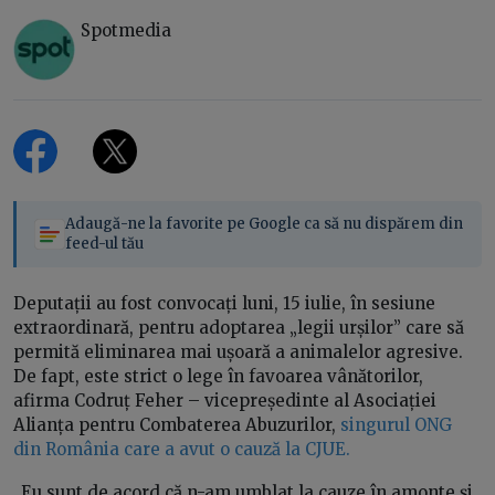
Spotmedia
Adaugă-ne la favorite pe Google ca să nu dispărem din
feed-ul tău
Deputații au fost convocați luni, 15 iulie, în sesiune
extraordinară, pentru adoptarea „legii urșilor” care să
permită eliminarea mai ușoară a animalelor agresive.
De fapt, este strict o lege în favoarea vânătorilor,
afirma Codruț Feher – vicepreședinte al Asociației
Alianța pentru Combaterea Abuzurilor,
singurul ONG
din România care a avut o cauză la CJUE.
„Eu sunt de acord că n-am umblat la cauze în amonte și