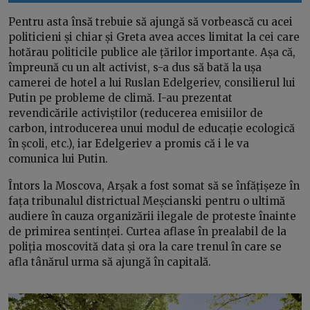
Pentru asta însă trebuie să ajungă să vorbească cu acei
politicieni și chiar și Greta avea acces limitat la cei care
hotărau politicile publice ale țărilor importante. Așa că,
împreună cu un alt activist, s-a dus să bată la ușa
camerei de hotel a lui Ruslan Edelgeriev, consilierul lui
Putin pe probleme de climă. I-au prezentat
revendicările activiștilor (reducerea emisiilor de
carbon, introducerea unui modul de educație ecologică
în școli, etc.), iar Edelgeriev a promis că i le va
comunica lui Putin.
Întors la Moscova, Arșak a fost somat să se înfățișeze în
fața tribunalul districtual Meșcianski pentru o ultimă
audiere în cauza organizării ilegale de proteste înainte
de primirea sentinței. Curtea aflase în prealabil de la
poliția moscovită data și ora la care trenul în care se
afla tânărul urma să ajungă în capitală.