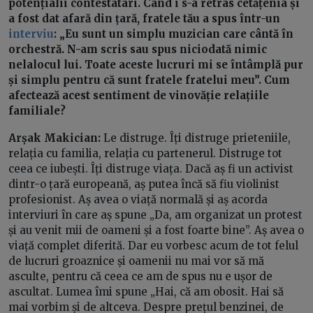
potențialii contestatari. Când i s-a retras cetățenia și
a fost dat afară din țară, fratele tău a spus într-un
interviu
: „Eu sunt un simplu muzician care cântă în
orchestră. N-am scris sau spus niciodată nimic
nelalocul lui. Toate aceste lucruri mi se întâmplă pur
și simplu pentru că sunt fratele fratelui meu”. Cum
afectează acest sentiment de vinovăție relațiile
familiale?
Arșak Makician:
Le distruge. Îți distruge prieteniile,
relația cu familia, relația cu partenerul. Distruge tot
ceea ce iubești. Îți distruge viața. Dacă aș fi un activist
dintr-o țară europeană, aș putea încă să fiu violinist
profesionist. Aș avea o viață normală și aș acorda
interviuri în care aș spune „Da, am organizat un protest
și au venit mii de oameni și a fost foarte bine”. Aș avea o
viață complet diferită. Dar eu vorbesc acum de tot felul
de lucruri groaznice și oamenii nu mai vor să mă
asculte, pentru că ceea ce am de spus nu e ușor de
ascultat. Lumea îmi spune „Hai, că am obosit. Hai să
mai vorbim și de altceva. Despre prețul benzinei, de