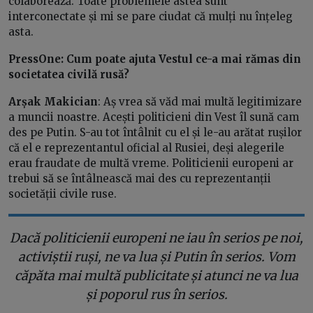
colaborează. Toate problemele astea sunt
interconectate și mi se pare ciudat că mulți nu înțeleg
asta.
PressOne: Cum poate ajuta Vestul ce-a mai rămas din
societatea civilă rusă?
Arșak Makician
: Aș vrea să văd mai multă legitimizare
a muncii noastre. Acești politicieni din Vest îl sună cam
des pe Putin. S-au tot întâlnit cu el și le-au arătat rușilor
că el e reprezentantul oficial al Rusiei, deși alegerile
erau fraudate de multă vreme. Politicienii europeni ar
trebui să se întâlnească mai des cu reprezentanții
societății civile ruse.
Dacă politicienii europeni ne iau în serios pe noi,
activiștii ruși, ne va lua și Putin în serios. Vom
căpăta mai multă publicitate și atunci ne va lua
și poporul rus în serios.