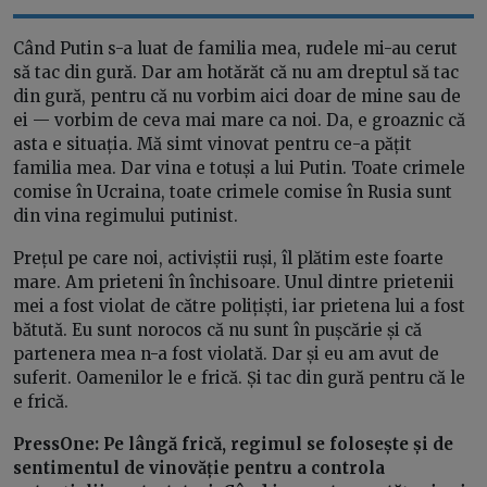
Când Putin s-a luat de familia mea, rudele mi-au cerut
să tac din gură. Dar am hotărăt că nu am dreptul să tac
din gură, pentru că nu vorbim aici doar de mine sau de
ei — vorbim de ceva mai mare ca noi. Da, e groaznic că
asta e situația. Mă simt vinovat pentru ce-a pățit
familia mea. Dar vina e totuși a lui Putin. Toate crimele
comise în Ucraina, toate crimele comise în Rusia sunt
din vina regimului putinist.
Prețul pe care noi, activiștii ruși, îl plătim este foarte
mare. Am prieteni în închisoare. Unul dintre prietenii
mei a fost violat de către polițiști, iar prietena lui a fost
bătută. Eu sunt norocos că nu sunt în pușcărie și că
partenera mea n-a fost violată. Dar și eu am avut de
suferit. Oamenilor le e frică. Și tac din gură pentru că le
e frică.
PressOne:
Pe lângă frică, regimul se folosește și de
sentimentul de vinovăție pentru a controla