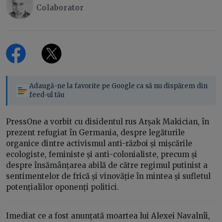
Colaborator
Adaugă-ne la favorite pe Google ca să nu dispărem din
feed-ul tău
PressOne a vorbit cu disidentul rus Arșak Makician, în
prezent refugiat în Germania, despre legăturile
organice dintre activismul anti-război și mișcările
ecologiste, feministe și anti-colonialiste, precum și
despre însămânțarea abilă de către regimul putinist a
sentimentelor de frică și vinovăție în mintea și sufletul
potențialilor oponenți politici.
Imediat ce a fost anunțată moartea lui Alexei Navalnîi,