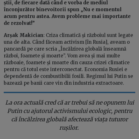
știi, de fiecare dată când e vorba de mediul
înconjurător binevoitorii spun „Nu e momentul
acum pentru astea. Avem probleme mai importante
de rezolvat!”
Arșak Makician
: Criza climatică și războiul sunt legate
una de alta. Când făceam activism [în Rusia], aveam o
pancardă pe care scria „Încălzirea globală înseamnă
război, foamete și moarte”. Vom avea și mai multe
războaie, foamete și moarte din cauza crizei climatice
pentru că totul este interconectat. Economia Rusiei e
dependentă de combustibilii fosili. Regimul lui Putin se
bazează pe banii care vin din industria extractoare.
La ora actuală cred că ar trebui să ne opunem lui
Putin cu ajutorul activismului ecologic, pentru
că încălzirea globală afectează viața tuturor
rușilor.