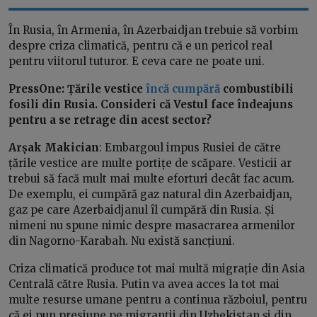
În Rusia, în Armenia, în Azerbaidjan trebuie să vorbim
despre criza climatică, pentru că e un pericol real
pentru viitorul tuturor. E ceva care ne poate uni.
PressOne:
Țările vestice
încă cumpără
combustibili
fosili din Rusia. Consideri că Vestul face îndeajuns
pentru a se retrage din acest sector?
Arșak Makician
: Embargoul impus Rusiei de către
țările vestice are multe portițe de scăpare. Vesticii ar
trebui să facă mult mai multe eforturi decât fac acum.
De exemplu, ei cumpără gaz natural din Azerbaidjan,
gaz pe care Azerbaidjanul îl cumpără din Rusia. Și
nimeni nu spune nimic despre masacrarea armenilor
din Nagorno-Karabah. Nu există sancțiuni.
Criza climatică produce tot mai multă migrație din Asia
Centrală către Rusia. Putin va avea acces la tot mai
multe resurse umane pentru a continua războiul, pentru
că ei pun presiune pe migranții din Uzbekistan și din