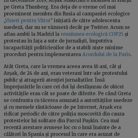
În decembrie 2019, Arșak Makician o întâlnea în sfârșit
pe Greta Thunberg. Era deja de o vreme cel mai
proeminent membru din Rusia al campaniei ecologice
„
Vineri pentru Viitor
” inițiată de către adolescenta
suedeză, dar nu se văzuseră decât pe Twitter. Acum se
aflau ambii la Madrid la
reuniunea ecologică COP25
și
protestau în fața a sute de jurnaliști, împotriva
incapacității politicienilor de a stabili niște minime
proceduri pentru implementarea
Acordului de la Paris
.
Atât Greta, care la vremea aceea avea 16 ani, cât și
Arșak, de 24 de ani, erau veterani într-ale protestului
public și atragerii atenției jurnaliștilor. Însă
împrejurările în care cei doi își desfășurau de obicei
activitățile erau cât se poate de diferite. Pe când Greta
se confrunta cu tăcerea amuzată a autorităților suedeze
și cu memele răutăcioase de pe Internet, Arșak era
ridicat periodic de către poliția moscovită din cauza
protestelor lui solitare din Parcul Pușkin. Cea mai
recentă arestare avusese loc cu o lună înainte de a
călători în Spania și procesul în care era acuzat de