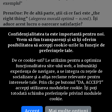
exemplu!”
PressOne: Pe de altă parte, știi că ce faci este „the
right thing”
(
alegerea morală optimă – n.red.
)
.
Îți
aduce acest lucru o oarecare satisfacție?
Compensează, măcar parțial, sentimentul de
Confidenţialitatea ta este importantă pentru noi.
vinovăție de care vorbeai mai înainte?
Vrem să fim transparenţi și să îţi oferim
Arșak Makician:
Ajută oarecum, dar tot sufăr. Durerea
posibilitatea să accepţi cookie-urile în funcţie de
asta e cu tine tot timpul. Uneori mai uiți de ea, dar ea e
preferinţele tale.
tot acolo. Alteori e de neînchipuit. Majoritatea
De ce cookie-uri? Le utilizăm pentru a optimiza
prietenilor mei suferă de depresie. Lucrurile astea te
funcţionalitatea site-ului web, a îmbunătăţi
afectează la un nivel foarte, foarte personal. N-ar trebui
experienţa de navigare, a se integra cu reţele de
să fie așa. Activismul ar trebui să fie ceva pe care-l faci
socializare şi a afişa reclame relevante pentru
cu plăcere — să-ți ridici vocea, să contribui la o lume
interesele tale. Prin clic pe butonul "DA, ACCEPT"
mai bună. Dar activismul nu e un joc.
accepţi utilizarea modulelor cookie. Îţi poţi
PressOne: Ești diferit de alți oameni? Ești un erou?
totodată schimba preferinţele privind modulele
cookie.
Arșak Makician:
Simt că sunt diferit de alții. Dar
câteodată simt că sunt un om rău… De exemplu, când
Accept
Mai multe optiuni