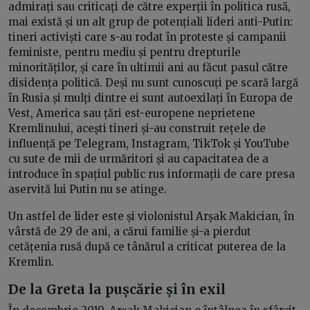
admirați sau criticați de către experții în politica rusă,
mai există și un alt grup de potențiali lideri anti-Putin:
tineri activiști care s-au rodat în proteste și campanii
feministe, pentru mediu și pentru drepturile
minorităților, și care în ultimii ani au făcut pasul către
disidența politică. Deși nu sunt cunoscuți pe scară largă
în Rusia și mulți dintre ei sunt autoexilați în Europa de
Vest, America sau țări est-europene neprietene
Kremlinului, acești tineri și-au construit rețele de
influență pe Telegram, Instagram, TikTok și YouTube
cu sute de mii de urmăritori și au capacitatea de a
introduce în spațiul public rus informații de care presa
aservită lui Putin nu se atinge.
Un astfel de lider este și violonistul Arșak Makician, în
vârstă de 29 de ani, a cărui familie și-a pierdut
cetățenia rusă după ce tânărul a criticat puterea de la
Kremlin.
De la Greta la pușcărie și în exil