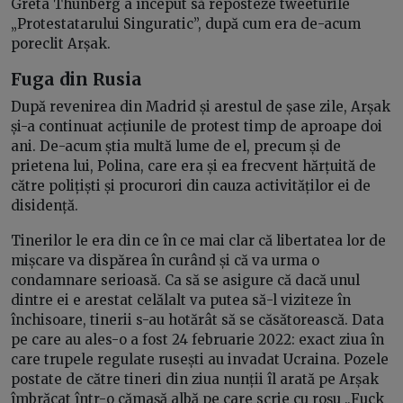
Greta Thunberg a început să reposteze tweeturile
„Protestatarului Singuratic”, după cum era de-acum
poreclit Arșak.
Fuga din Rusia
După revenirea din Madrid și arestul de șase zile, Arșak
și-a continuat acțiunile de protest timp de aproape doi
ani. De-acum știa multă lume de el, precum și de
prietena lui, Polina, care era și ea frecvent hărțuită de
către polițiști și procurori din cauza activităților ei de
disidență.
Tinerilor le era din ce în ce mai clar că libertatea lor de
mișcare va dispărea în curând și că va urma o
condamnare serioasă. Ca să se asigure că dacă unul
dintre ei e arestat celălalt va putea să-l viziteze în
închisoare, tinerii s-au hotărât să se căsătorească. Data
pe care au ales-o a fost 24 februarie 2022: exact ziua în
care trupele regulate rusești au invadat Ucraina. Pozele
postate de către tineri din ziua nunții îl arată pe Arșak
îmbrăcat într-o cămașă albă pe care scrie cu roșu „Fuck