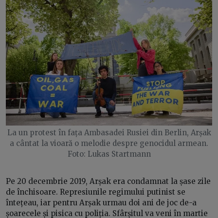
La un protest în fața Ambasadei Rusiei din Berlin, Arșak
a cântat la vioară o melodie despre genocidul armean.
Foto: Lukas Startmann
Pe 20 decembrie 2019, Arșak era condamnat la șase zile
de închisoare. Represiunile regimului putinist se
întețeau, iar pentru Arșak urmau doi ani de joc de-a
șoarecele și pisica cu poliția. Sfârșitul va veni în martie