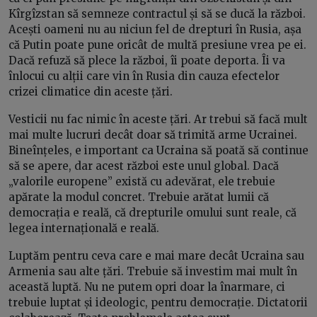
Kîrgîzstan să semneze contractul și să se ducă la război.
Acești oameni nu au niciun fel de drepturi în Rusia, așa
că Putin poate pune oricât de multă presiune vrea pe ei.
Dacă refuză să plece la război, îi poate deporta. Îi va
înlocui cu alții care vin în Rusia din cauza efectelor
crizei climatice din aceste țări.
Vesticii nu fac nimic în aceste țări. Ar trebui să facă mult
mai multe lucruri decât doar să trimită arme Ucrainei.
Bineînțeles, e important ca Ucraina să poată să continue
să se apere, dar acest război este unul global. Dacă
„valorile europene” există cu adevărat, ele trebuie
apărate la modul concret. Trebuie arătat lumii că
democrația e reală, că drepturile omului sunt reale, că
legea internațională e reală.
Luptăm pentru ceva care e mai mare decât Ucraina sau
Armenia sau alte țări. Trebuie să investim mai mult în
această luptă. Nu ne putem opri doar la înarmare, ci
trebuie luptat și ideologic, pentru democrație. Dictatorii