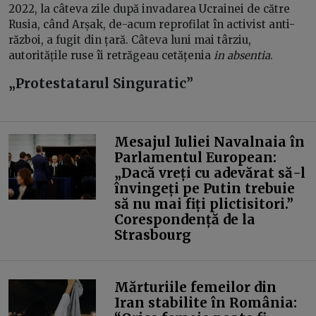
2022, la câteva zile după invadarea Ucrainei de către
Rusia, când Arșak, de-acum reprofilat în activist anti-
război, a fugit din țară. Câteva luni mai târziu,
autoritățile ruse îi retrăgeau cetățenia
in absentia
.
„Protestatarul Singuratic”
Mesajul Iuliei Navalnaia în
Parlamentul European:
„Dacă vreți cu adevărat să-l
învingeți pe Putin trebuie
să nu mai fiți plictisitori.”
Corespondență de la
Strasbourg
Mărturiile femeilor din
Iran stabilite în România: