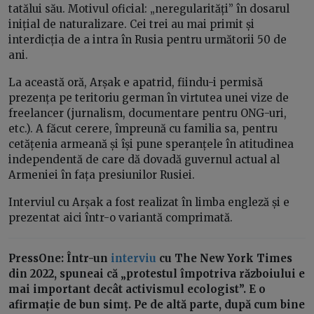
tatălui său. Motivul oficial: „neregularități” în dosarul
inițial de naturalizare. Cei trei au mai primit și
interdicția de a intra în Rusia pentru următorii 50 de
ani.
La această oră, Arșak e apatrid, fiindu-i permisă
prezența pe teritoriu german în virtutea unei vize de
freelancer (jurnalism, documentare pentru ONG-uri,
etc.). A făcut cerere, împreună cu familia sa, pentru
cetățenia armeană și își pune speranțele în atitudinea
independentă de care dă dovadă guvernul actual al
Armeniei în fața presiunilor Rusiei.
Interviul cu Arșak a fost realizat în limba engleză și e
prezentat aici într-o variantă comprimată.
PressOne:
Într-un
interviu
cu The New York Times
din 2022, spuneai că „protestul împotriva războiului e
mai important decât activismul ecologist”. E o
afirmație de bun simț. Pe de altă parte, după cum bine