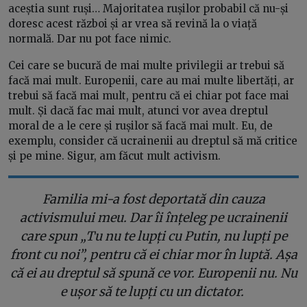
aceștia sunt ruși… Majoritatea rușilor probabil că nu-și
doresc acest război și ar vrea să revină la o viață
normală. Dar nu pot face nimic.
Cei care se bucură de mai multe privilegii ar trebui să
facă mai mult. Europenii, care au mai multe libertăți, ar
trebui să facă mai mult, pentru că ei chiar pot face mai
mult. Și dacă fac mai mult, atunci vor avea dreptul
moral de a le cere și rușilor să facă mai mult. Eu, de
exemplu, consider că ucrainenii au dreptul să mă critice
și pe mine. Sigur, am făcut mult activism.
Familia mi-a fost deportată din cauza
activismului meu. Dar îi înțeleg pe ucrainenii
care spun „Tu nu te lupți cu Putin, nu lupți pe
front cu noi”, pentru că ei chiar mor în luptă. Așa
că ei au dreptul să spună ce vor. Europenii nu. Nu
e ușor să te lupți cu un dictator.