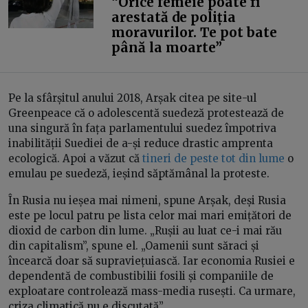
“Orice femeie poate fi
arestată de poliția
moravurilor. Te pot bate
până la moarte”
Pe la sfârșitul anului 2018, Arșak citea pe site-ul
Greenpeace că o adolescentă suedeză protestează de
una singură în fața parlamentului suedez împotriva
inabilității Suediei de a-și reduce drastic amprenta
ecologică. Apoi a văzut că
tineri de peste tot din lume
o
emulau pe suedeză, ieșind săptămânal la proteste.
În Rusia nu ieșea mai nimeni, spune Arșak, deși Rusia
este pe locul patru pe lista celor mai mari emițători de
dioxid de carbon din lume. „Rușii au luat ce-i mai rău
din capitalism”, spune el. „Oamenii sunt săraci și
încearcă doar să supraviețuiască. Iar economia Rusiei e
dependentă de combustibilii fosili și companiile de
exploatare controlează mass-media rusești. Ca urmare,
criza climatică nu e discutată”.