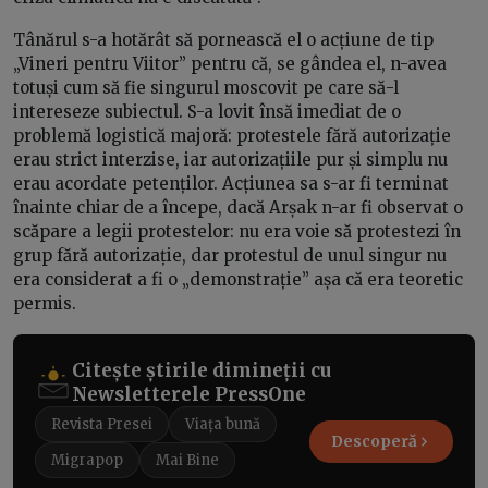
Tânărul s-a hotărât să pornească el o acțiune de tip
„Vineri pentru Viitor” pentru că, se gândea el, n-avea
totuși cum să fie singurul moscovit pe care să-l
intereseze subiectul. S-a lovit însă imediat de o
problemă logistică majoră: protestele fără autorizație
erau strict interzise, iar autorizațiile pur și simplu nu
erau acordate petenților. Acțiunea sa s-ar fi terminat
înainte chiar de a începe, dacă Arșak n-ar fi observat o
scăpare a legii protestelor: nu era voie să protestezi în
grup fără autorizație, dar protestul de unul singur nu
era considerat a fi o „demonstrație” așa că era teoretic
permis.
Citește știrile dimineții cu
Newsletterele PressOne
Revista Presei
Viața bună
Descoperă
Migrapop
Mai Bine