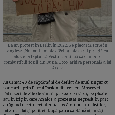
La un protest în Berlin în 2022. Pe placardă scrie în
engleză „Noi nu l-am ales. Voi ați ales să-l plătiți”, cu
aluzie la faptul că Vestul continuă să cumpere
combustibili fosili din Rusia. Foto: arhiva personală a lui
Arșak
Au urmat 40 de săptămâni de defilat de unul singur cu
pancarde prin Parcul Pușkin din centrul Moscovei.
Patruzeci de zile de vineri, pe soare arzător, pe ploaie
sau în frig în care Arșak s-a prezentat negreșit în parc
atrăgând încet-încet atenția trecătorilor, jurnaliștilor,
Internetului și poliției. După patru săptămâni, însăși