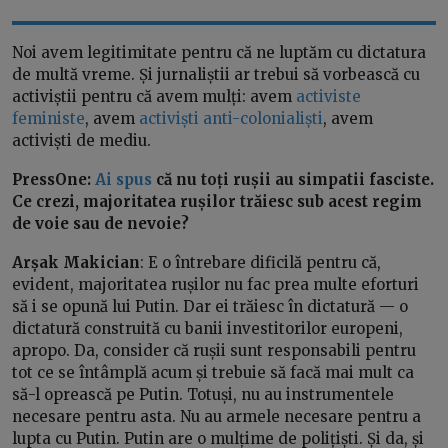
Noi avem legitimitate pentru că ne luptăm cu dictatura
de multă vreme. Și jurnaliștii ar trebui să vorbească cu
activiștii pentru că avem mulți: avem
activiste
feministe
, avem
activiști anti-colonialiști
, avem
activiști de mediu.
PressOne:
Ai spus
că nu toți rușii au simpatii fasciste.
Ce crezi, majoritatea rușilor trăiesc sub acest regim
de voie sau de nevoie?
Arșak Makician
:
E o întrebare dificilă pentru că,
evident, majoritatea rușilor nu fac prea multe eforturi
să i se opună lui Putin. Dar ei trăiesc în dictatură — o
dictatură construită cu banii investitorilor europeni,
apropo. Da, consider că rușii sunt responsabili pentru
tot ce se întâmplă acum și trebuie să facă mai mult ca
să-l oprească pe Putin. Totuși, nu au instrumentele
necesare pentru asta. Nu au armele necesare pentru a
lupta cu Putin. Putin are o mulțime de polițiști. Și da, și