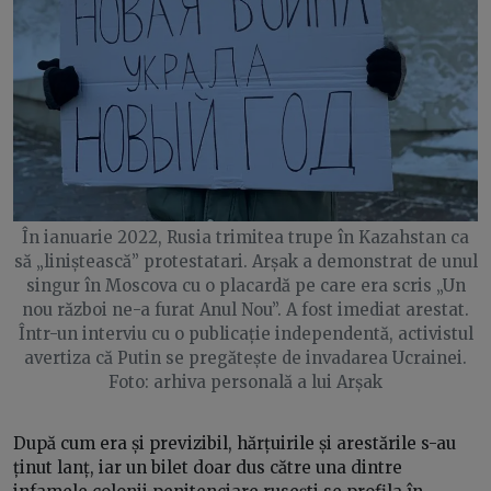
În ianuarie 2022, Rusia trimitea trupe în Kazahstan ca
să „liniștească” protestatari. Arșak a demonstrat de unul
singur în Moscova cu o placardă pe care era scris „Un
nou război ne-a furat Anul Nou”. A fost imediat arestat.
Într-un interviu cu o publicație independentă, activistul
avertiza că Putin se pregătește de invadarea Ucrainei.
Foto: arhiva personală a lui Arșak
După cum era și previzibil, hărțuirile și arestările s-au
ținut lanț, iar un bilet doar dus către una dintre