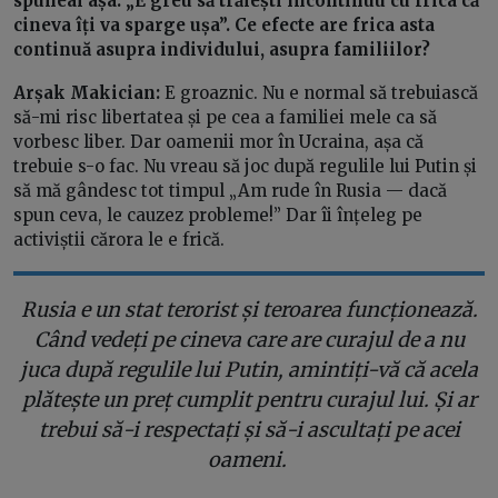
spuneai așa: „E greu să trăiești încontinuu cu frica că
cineva îți va sparge ușa”. Ce efecte are frica asta
continuă asupra individului, asupra familiilor?
Arșak Makician:
E groaznic. Nu e normal să trebuiască
să-mi risc libertatea și pe cea a familiei mele ca să
vorbesc liber. Dar oamenii mor în Ucraina, așa că
trebuie s-o fac. Nu vreau să joc după regulile lui Putin și
să mă gândesc tot timpul „Am rude în Rusia — dacă
spun ceva, le cauzez probleme!” Dar îi înțeleg pe
activiștii cărora le e frică.
Rusia e un stat terorist și teroarea funcționează.
Când vedeți pe cineva care are curajul de a nu
juca după regulile lui Putin, amintiți-vă că acela
plătește un preț cumplit pentru curajul lui. Și ar
trebui să-i respectați și să-i ascultați pe acei
oameni.