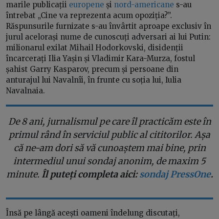
marile publicații
europene
și
nord-americane
s-au
întrebat „Cine va reprezenta acum opoziția?”.
Răspunsurile furnizate s-au învârtit aproape exclusiv în
jurul acelorași nume de cunoscuți adversari ai lui Putin:
milionarul exilat Mihail Hodorkovski, disidenții
încarcerați Ilia Yașin și Vladimir Kara-Murza, fostul
șahist Garry Kasparov, precum și persoane din
anturajul lui Navalnîi, în frunte cu soția lui, Iulia
Navalnaia.
De 8 ani, jurnalismul pe care îl practicăm este în
primul rând în serviciul public al cititorilor. Așa
că ne-am dori să vă cunoaștem mai bine, prin
intermediul unui sondaj anonim, de maxim 5
minute.
Îl puteți completa aici:
sondaj PressOne
.
Însă pe lângă acești oameni îndelung discutați,