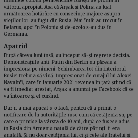
infamele colonii penitenciare rusești se profila în
viitorul apropiat. Așa că Arșak și Polina au luat
următoarea hotărâre cu consecințe majore asupra
vieților lor: au fugit din Rusia. Mai întâi au trecut în
Belarus, apoi în Polonia și de-acolo s-au dus în
Germania.
Apatrid
După câteva luni însă, au început să-și regrete decizia.
Demonstrațiile anti-Putin din Berlin nu păreau a
impresiona pe nimeni. Schimbarea tot din interiorul
Rusiei trebuia să vină. Impresionat de curajul lui Alexei
Navalnîi, care în ianuarie 2021 revenea în țară știind că
va fi imediat arestat, Arșak a anunțat pe Facebook că se
va întoarce și el curând.
Dar n-a mai apucat s-o facă, pentru că a primit o
notificare de la autoritățile ruse cum că cetățenia sa, pe
care o primise la vârsta de 10 ani, după ce fusese adus
în Rusia din Armenia natală de către părinți, îi era
anulată. Și nu doar cetățenia lui, ci și cele ale fratelui și