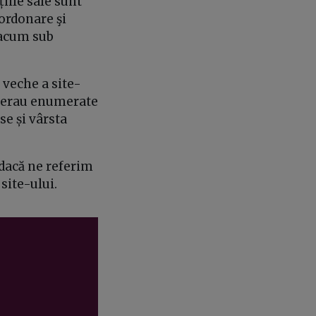
țiile sale sunt
ordonare şi
 acum sub
 veche a site-
re erau enumerate
e și vârsta
 dacă ne referim
 site-ului.