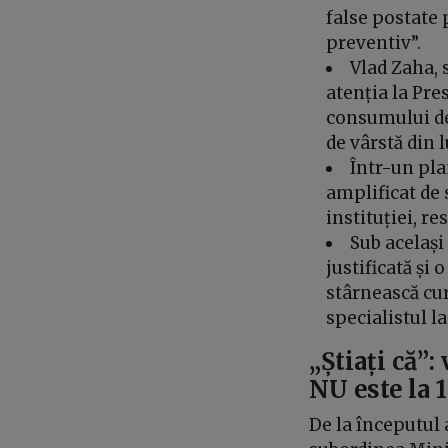
false postate 
preventiv”.
Vlad Zaha, 
atenția la Pre
consumului de 
de vârstă din
Într-un pla
amplificat de 
instituției, r
Sub același
justificată și 
stârnească cur
specialistul l
„Știați că”
NU este la 
De la începutul 