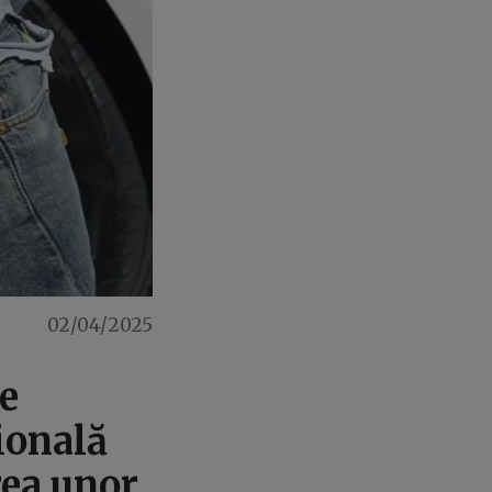
02/04/2025
e
ională
rea unor