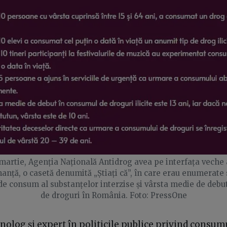
 martie, Agenția Națională Antidrog avea pe interfața veche a
nță, o casetă denumită „Știați că”, în care erau enumerate s
 consum al substanțelor interzise și vârsta medie de deb
de droguri în România. Foto: PressOne
nolog și expert în politicile publice privind consum