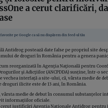
essOne a cerut clarificări, d
rase
favorite pe Google ca să nu dispărem din feed-ul tău
lă Antidrog postează date false pe propriul site des
umului de droguri în România pentru a genera panic
acum reorganizată în Agenţia Naţională pentru Coordo
rogurilor şi Adicţiilor (ANCPDDA) susține, într-o s
pe vechea interfață a site-ului, că, vârsta medie de de
droguri ilicite este de 13 ani, în România.
e, vârsta medie de debut în consumul substanțelor int
vit informațiilor oficiale.
cerut justificări Agenția Naționale Antidrog pentru 