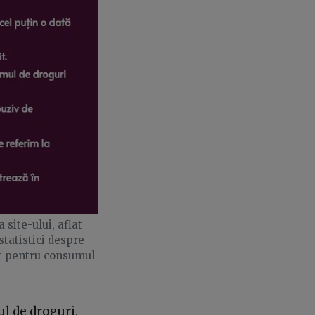
 site-ului, aflat
tatistici despre
ut pentru consumul
ul de droguri,