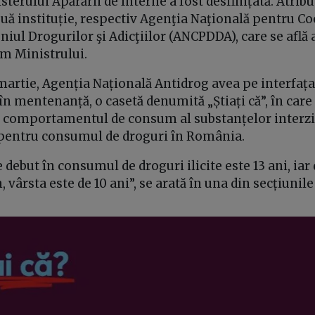
terului Apărării de Interne a fost desființată. Atribu
uă instituție, respectiv Agenţia Naţională pentru Co
niul Drogurilor şi Adicţiilor (ANCPDDA), care se află
m Ministrului.
 martie, Agenția Națională Antidrog avea pe interfața
 în mentenanță, o casetă denumită „Știați că”, în ca
re comportamentul de consum al substanțelor interzis
pentru consumul de droguri în România.
 debut în consumul de droguri ilicite este 13 ani, iar
n, vârsta este de 10 ani”, se arată în una din secțiunile