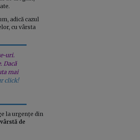
tate.
um, adică cazul
lor, cu vârsta
e-uri.
e. Dacă
uta mai
r click!
ge la urgențe din
vârstă de