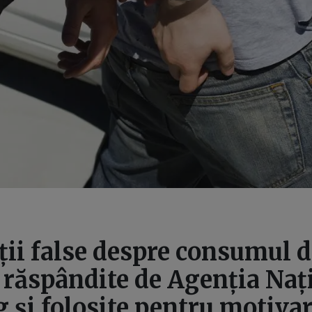
ii false despre consumul d
 răspândite de Agenția Naț
 și folosite pentru motiva