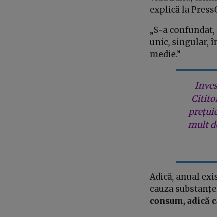
explică la Press
„S-a confundat, 
unic, singular, 
medie.”
Inves
Citito
prețui
mult de
Adică, anual exi
cauza substanțel
consum, adică c