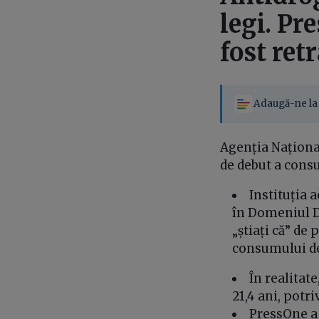
legi. Pr
fost ret
Adaugă-ne la 
Agenția Naționa
de debut a cons
Instituția 
în Domeniul D
„știați că” de 
consumului de 
În realitat
21,4 ani, potri
PressOne a 