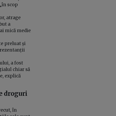
 „în scop
or, atrage
but a
 mai mică medie
e preluat și
prezentanții
lui, a fost
ialul chiar să
e, explică
e droguri
ecut, în