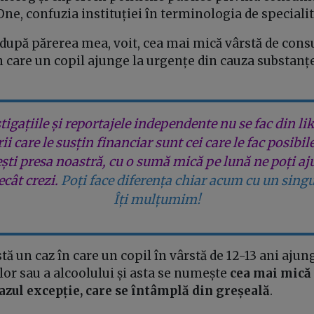
One, confuzia instituției în terminologia de speciali
după părerea mea, voit, cea mai mică vârstă de cons
în care un copil ajunge la urgențe din cauza substanțe
tigațiile și reportajele independente nu se fac din lik
rii care le susțin financiar sunt cei care le fac posibil
ești presa noastră, cu o sumă mică pe lună ne poți aj
cât crezi.
Poți face diferența chiar acum cu un singu
Îți mulțumim!
stă un caz în care un copil în vârstă de 12-13 ani ajun
or sau a alcoolului și asta se numește
cea mai mică 
azul excepție, care se întâmplă din greșeală
.