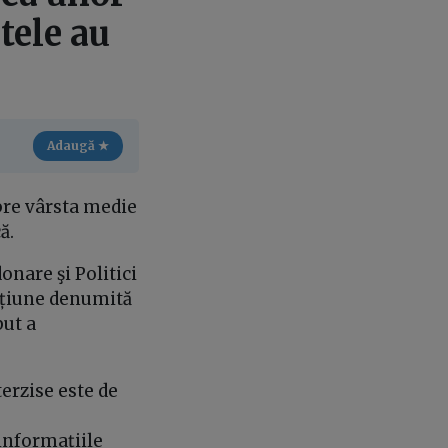
atele au
Adaugă ★
pre vârsta medie
ă.
nare şi Politici
ecțiune denumită
but a
erzise este de
informațiile