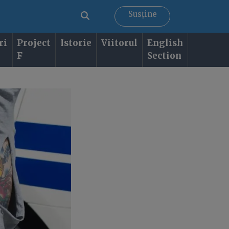
Susține
ri
Project
Istorie
Viitorul
English
F
Section