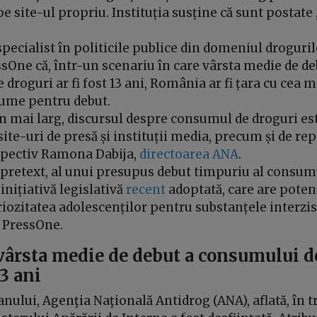
pe site-ul propriu. Instituția susține că sunt postate
specialist în politicile publice din domeniul droguril
ssOne că, într-un scenariu în care vârsta medie de de
droguri ar fi fost 13 ani, România ar fi țara cu cea
 lume pentru debut.
n mai larg, discursul despre consumul de droguri est
site-uri de presă și instituții media, precum și de re
espectiv Ramona Dabija,
directoarea ANA
.
 pretext, al unui presupus debut timpuriu al consumu
o inițiativă legislativă
recent
adoptată, care are potenț
iozitatea adolescenților pentru substanțele interzis
a PressOne.
: vârsta medie de debut a consumului d
13 ani
anului, Agenţia Naţională Antidrog (ANA), aflată, în tr