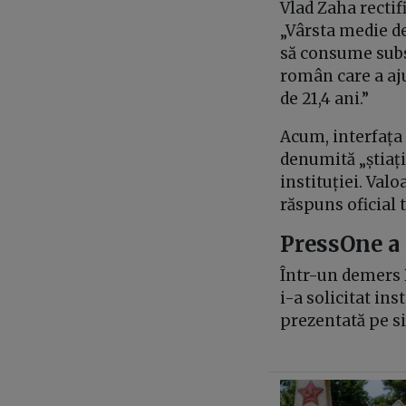
Vlad Zaha rectif
„Vârsta medie d
să consume subst
român care a aj
de 21,4 ani.”
Acum, interfața 
denumită „știaț
instituției. Valo
răspuns oficial 
PressOne a 
Într-un demers P
i-a solicitat ins
prezentată pe si