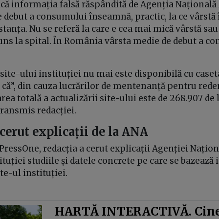
ică informația falsă răspândită de Agenția Națională
e debut a consumului înseamnă, practic, la ce vârstă
anța. Nu se referă la care e cea mai mică vârstă sau 
uns la spital. În România vârsta medie de debut a c
site-ului instituției nu mai este disponibilă cu caseta
i că”, din cauza lucrărilor de mentenanță pentru re
area totală a actualizării site-ului este de 268.907 de 
transmis redacției.
cerut explicații de la ANA
ressOne, redacția a cerut explicații Agenției Națion
tituției studiile și datele concrete pe care se bazează
te-ul instituției.
HARTĂ INTERACTIVĂ. Cine