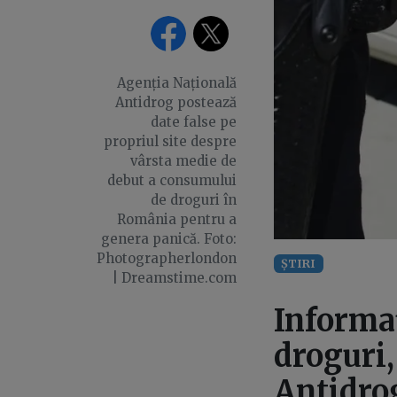
Agenția Națională
Antidrog postează
date false pe
propriul site despre
vârsta medie de
debut a consumului
de droguri în
România pentru a
genera panică. Foto:
Photographerlondon
ȘTIRI
| Dreamstime.com
Informaț
droguri,
Antidrog