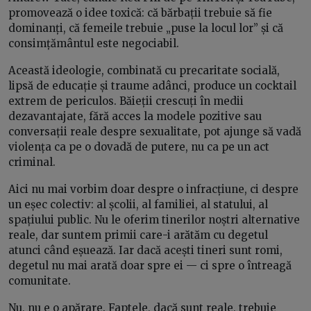
promovează o idee toxică: că bărbații trebuie să fie
dominanți, că femeile trebuie „puse la locul lor” și că
consimțământul este negociabil.
Această ideologie, combinată cu precaritate socială,
lipsă de educație și traume adânci, produce un cocktail
extrem de periculos. Băieții crescuți în medii
dezavantajate, fără acces la modele pozitive sau
conversații reale despre sexualitate, pot ajunge să vadă
violența ca pe o dovadă de putere, nu ca pe un act
criminal.
Aici nu mai vorbim doar despre o infracțiune, ci despre
un eșec colectiv: al școlii, al familiei, al statului, al
spațiului public. Nu le oferim tinerilor noștri alternative
reale, dar suntem primii care-i arătăm cu degetul
atunci când eșuează. Iar dacă acești tineri sunt romi,
degetul nu mai arată doar spre ei — ci spre o întreagă
comunitate.
Nu, nu e o apărare. Faptele, dacă sunt reale, trebuie