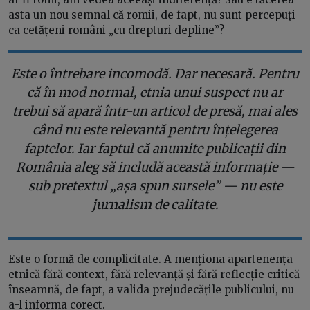
asta un nou semnal că romii, de fapt, nu sunt percepuți
ca cetățeni români „cu drepturi depline”?
Este o întrebare incomodă. Dar necesară. Pentru
că în mod normal, etnia unui suspect nu ar
trebui să apară într-un articol de presă, mai ales
când nu este relevantă pentru înțelegerea
faptelor. Iar faptul că anumite publicații din
România aleg să includă această informație —
sub pretextul „așa spun sursele” — nu este
jurnalism de calitate.
Este o formă de complicitate. A menționa apartenența
etnică fără context, fără relevanță și fără reflecție critică
înseamnă, de fapt, a valida prejudecățile publicului, nu
a-l informa corect.