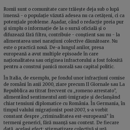
Romii sunt o comunitate care trăiește deja sub o lupă
imensă - o populație văzută adesea nu ca cetățeni, ci ca
potențiale probleme. Așadar, când o redacție preia pur
și simplu o informație de la o sursă oficială și o
difuzează fără filtru, contribuie - conștient sau nu - la
alimentarea unei narațiuni colective dăunătoare. Nu
este o practică nouă. De-a lungul anilor, presa
europeană a avut multiple episoade în care
naționalitatea sau originea infractorului a fost folosită
pentru a construi panică morală sau capital politic.
În Italia, de exemplu, pe fondul unor infracțiuni comise
de români în anii 2000, ziare precum Il Giornale sau La
Repubblica au titrat frecvent cu „romeno arrestato”,
alimentând sentimentul anti-imigrație și declanșând
chiar tensiuni diplomatice cu România. În Germania, în
timpul valului migraționist post-2007, s-a vorbit
constant despre „criminalitatea est-europeană” în
termeni generici, fără nuanță sau context. De fiecare
dată, același efect: stigmatizare colectivă și ură