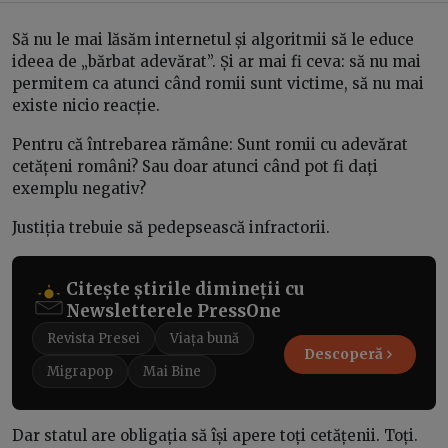
Să nu le mai lăsăm internetul și algoritmii să le educe
ideea de „bărbat adevărat”. Și ar mai fi ceva: să nu mai
permitem ca atunci când romii sunt victime, să nu mai
existe nicio reacție.
Pentru că întrebarea rămâne: Sunt romii cu adevărat
cetățeni români? Sau doar atunci când pot fi dați
exemplu negativ?
Justiția trebuie să pedepsească infractorii.
Citește știrile dimineții cu
Newsletterele PressOne
Revista Presei
Viața bună
Descoperă
Migrapop
Mai Bine
Dar statul are obligația să își apere toți cetățenii. Toți.