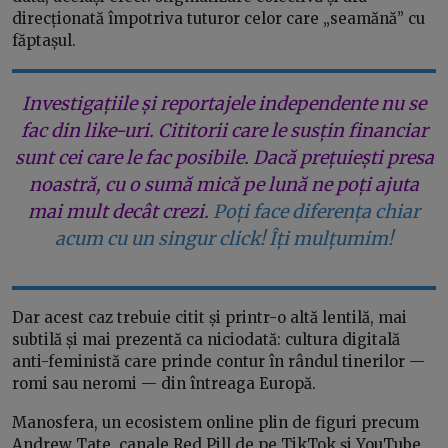
direcționată împotriva tuturor celor care „seamănă” cu
făptașul.
Investigațiile și reportajele independente nu se
fac din like-uri. Cititorii care le susțin financiar
sunt cei care le fac posibile. Dacă prețuiești presa
noastră, cu o sumă mică pe lună ne poți ajuta
mai mult decât crezi.
Poți face diferența chiar
acum cu un singur click! Îți mulțumim!
Dar acest caz trebuie citit și printr-o altă lentilă, mai
subtilă și mai prezentă ca niciodată: cultura digitală
anti-feministă care prinde contur în rândul tinerilor —
romi sau neromi — din întreaga Europă.
Manosfera, un ecosistem online plin de figuri precum
Andrew Tate, canale Red Pill de pe TikTok și YouTube,