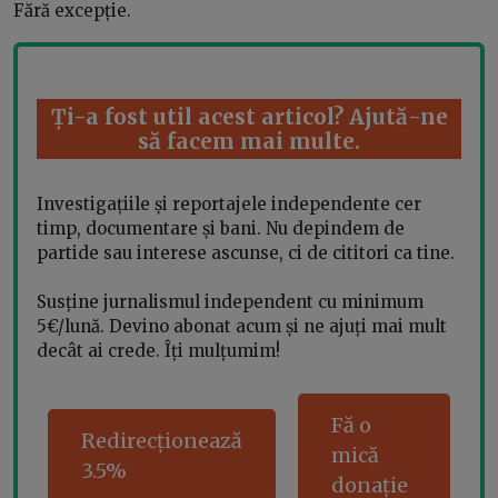
Fără excepție.
Ți-a fost util acest articol? Ajută-ne
să facem mai multe.
Investigațiile și reportajele independente cer
timp, documentare și bani. Nu depindem de
partide sau interese ascunse, ci de cititori ca tine.
Susține jurnalismul independent cu minimum
5€/lună. Devino abonat acum și ne ajuți mai mult
decât ai crede. Îți mulțumim!
Fă o
Redirecționează
mică
3.5%
donație