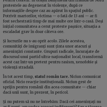
Pentru context: în orașul Ballymena din Irlanda de Nord
protestele au degenerat în violențe, după ce
informațiile despre caz au apărut în spațiul public.
Potrivit martorilor, victima — o fată de 13 ani — ar fi
fost sechestrată timp de mai multe ore într-o casă. Deși
inițial comunitatea a cerut proteste pașnice, situația a
escaladat grav în doar câteva ore.
Și lucrurile nu s-au oprit acolo. Zilele acestea,
comunități de imigranți sunt ținta unor atacuri și
amenințări constante. Grupuri radicale, încurajate de
discursul unui partid ultra-naționalist local, transformă
acest caz într-un pretext pentru rasism, xenofobie și
violență stradală.
În tot acest timp,
statul român tace.
Niciun comunicat
oficial. Nicio reacție instituțională. Niciun gest de
sprijin pentru românii din acea comunitate — chiar
dacă unii sunt, în prezent, în pericol.
Și nu putem să nu ne întrebăm: Dacă cei amenințați nu
ar fi romi, am vedea aceeași indiferență? Sau e tăcerea