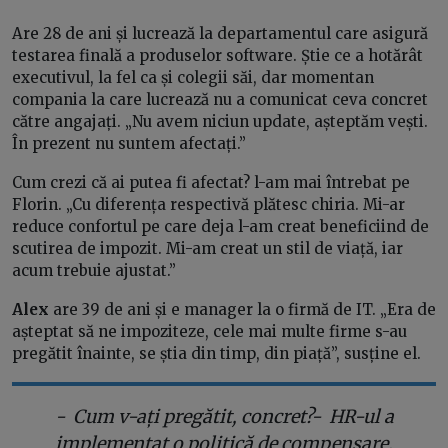
Are 28 de ani și lucrează la departamentul care asigură
testarea finală a produselor software. Știe ce a hotărât
executivul, la fel ca și colegii săi, dar momentan
compania la care lucrează nu a comunicat ceva concret
către angajați. „Nu avem niciun update, așteptăm vești.
În prezent nu suntem afectați.”
Cum crezi că ai putea fi afectat? l-am mai întrebat pe
Florin. „Cu diferența respectivă plătesc chiria. Mi-ar
reduce confortul pe care deja l-am creat beneficiind de
scutirea de impozit. Mi-am creat un stil de viață, iar
acum trebuie ajustat.”
Alex
are 39 de ani și e manager la o firmă de IT. „Era de
așteptat să ne impoziteze, cele mai multe firme s-au
pregătit înainte, se știa din timp, din piață”, susține el.
- Cum v-ați pregătit, concret?- HR-ul a
implementat o politică de compensare.