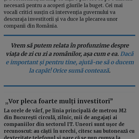
necesară pentru a acoperi găurile la buget. Cei mai
vocali critici susțin că intervenția guvernului va
descuraja investitorii și va duce la plecarea unor
companii din România.
Vrem să putem relata în profunzime despre
viața de zi cu zi a românilor, așa cum e ea.
Dacă
e important și pentru tine, ajută-ne să o ducem
la capăt! Orice sumă contează
.
,,Vor pleca foarte mulți investitori”
La orele de vârf, pe linia principală de metrou M2
din București circulă, zilnic, mii de angajați ai
companiilor din sectorul IT. Uneori sunt ușor de
recunoscut: au căști în urechi, citesc sau butonează cu
dexteritate telefonul și pare că se pun cumva la