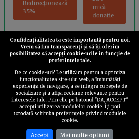
Redirecționează
mică
3.5%
donație
Confidenţialitatea ta este importantă pentru noi.
Share this
Vrem să fim transparenţi și să îţi oferim
posibilitatea să accepţi cookie-urile în funcţie de
preferinţele tale.
De ce cookie-uri? Le utilizăm pentru a optimiza
funcţionalitatea site-ului web, a îmbunătăţi
experienţa de navigare, a se integra cu reţele de
©
2026
PressOne.ro
socializare şi a afişa reclame relevante pentru
interesele tale. Prin clic pe butonul "DA, ACCEPT"
RSS
Newslettere
Despre noi
Politica editorială
accepţi utilizarea modulelor cookie. Îţi poţi
totodată schimba preferinţele privind modulele
Politica de verificare a conținutului
Contact
cookie.
Termeni și condiții
Accept
Mai multe optiuni