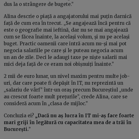
dus la o strângere de bugete.”
Alina descrie o piață a angajatorului mai puțin darnică
față de cum era în trecut. „Se angajează încă pentru că
este o geografie mai ieftină, dar nu se mai angajează
cum se făcea înainte, la același volum, și nu pe același
buget. Practic oamenii care intră acum nu-și mai pot
negocia salariile pe care și le puteau negocia acum
un an de zile. Deci le adaugi taxe pe niște salarii mai
mici deja față de ce eram noi obișnuiți înainte.”
2 mii de euro lunar, un nivel maxim pentru multe job-
uri, dar care poate fi depășit în IT, nu reprezintă un
„salariu de vârf” într-un oraș precum Bucureștiul „unde
au crescut foarte mult prețurile”, crede Alina, care se
consideră acum în „clasa de mijloc.”
Concluzia ei?
„Dacă nu aș lucra în IT mi-aș face foarte
mari griji în legătură cu capacitatea mea de a trăi în
București.
”