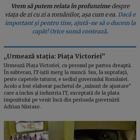
Vrem să putem relata în profunzime
despre
viața de zi cu zi a românilor, așa cum e ea.
Dacă e
important și pentru tine, ajută-ne să o ducem la
capăt! Orice sumă contează
.
,,Urmează stația: Piața Victoriei’’
Urmează Piața Victoriei, cu peronul pe partea dreaptă.
În subteran, IT-iștii merg la muncă. Sus, la suprafață,
peste capetele tuturor, e sediul guvernului României.
Acolo a fost elaborat pachetul de „măsuri de ajustare”
care a inclus și industria IT, exceptată de la plata
impozitului pe venit încă din perioada guvernării
Adrian Năstase.