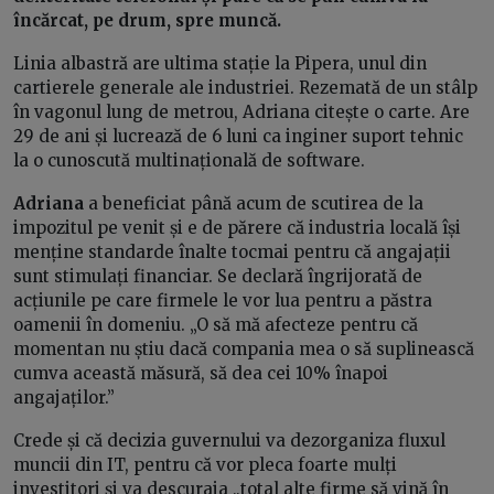
încărcat, pe drum, spre muncă.
Linia albastră are ultima stație la Pipera, unul din
cartierele generale ale industriei. Rezemată de un stâlp
în vagonul lung de metrou, Adriana citește o carte. Are
29 de ani și lucrează de 6 luni ca inginer suport tehnic
la o cunoscută multinațională de software.
Adriana
a beneficiat până acum de scutirea de la
impozitul pe venit și e de părere că industria locală își
menține standarde înalte tocmai pentru că angajații
sunt stimulați financiar. Se declară îngrijorată de
acțiunile pe care firmele le vor lua pentru a păstra
oamenii în domeniu. „O să mă afecteze pentru că
momentan nu știu dacă compania mea o să suplinească
cumva această măsură, să dea cei 10% înapoi
angajaților.”
Crede și că decizia guvernului va dezorganiza fluxul
muncii din IT, pentru că vor pleca foarte mulți
investitori și va descuraja „total alte firme să vină în