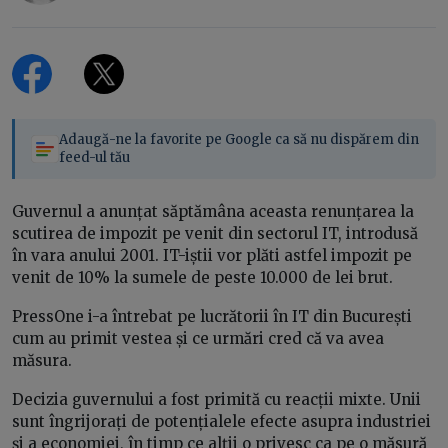
Adaugă-ne la favorite pe Google ca să nu dispărem din
feed-ul tău
Guvernul a anunțat săptămâna aceasta renunțarea la
scutirea de impozit pe venit din sectorul IT, introdusă
în vara anului 2001. IT-iștii vor plăti astfel impozit pe
venit de 10% la sumele de peste 10.000 de lei brut.
PressOne i-a întrebat pe lucrătorii în IT din București
cum au primit vestea și ce urmări cred că va avea
măsura.
Decizia guvernului a fost primită cu reacții mixte. Unii
sunt îngrijorați de potențialele efecte asupra industriei
și a economiei, în timp ce alții o privesc ca pe o măsură