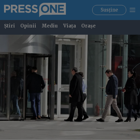
Susține
Știri
Opinii
Mediu
Viața
Orașe