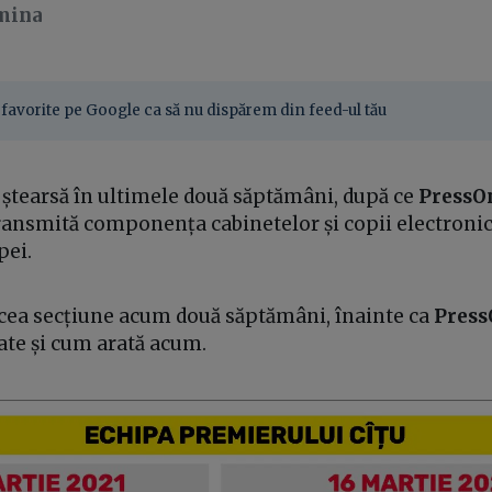
mina
favorite pe Google ca să nu dispărem din feed-ul tău
 ștearsă în ultimele două săptămâni, după ce
PressO
ransmită componența cabinetelor și copii electronic
pei.
acea secțiune acum două săptămâni, înainte ca
Press
ate și cum arată acum.