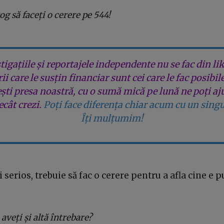
og să faceți o cerere pe 544!
tigațiile și reportajele independente nu se fac din lik
rii care le susțin financiar sunt cei care le fac posibil
ești presa noastră, cu o sumă mică pe lună ne poți aj
cât crezi.
Poți face diferența chiar acum cu un singu
Îți mulțumim!
 serios, trebuie să fac o cerere pentru a afla cine e p
aveți și altă întrebare?