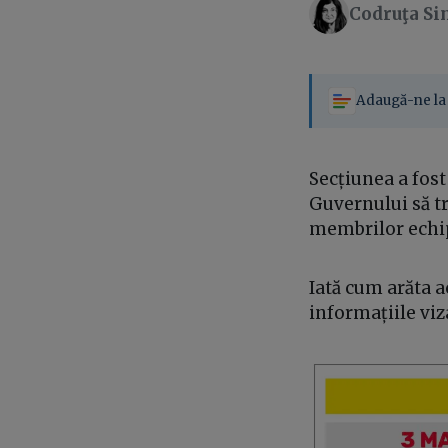
Codruţa Si
Adaugă-ne la 
Secțiunea a fost
Guvernului să t
membrilor echi
Iată cum arăta 
informațiile viz