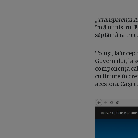
„
Transparență 
încă ministrul F
săptămâna trecut
Totuși, la încep
Guvernului, la s
componența cabi
cu liniuțe în dre
acestora. Ca și 