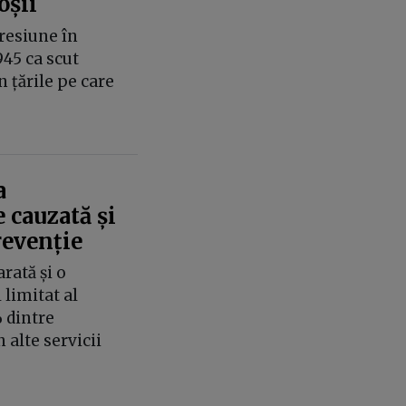
oșii
resiune în
945 ca scut
 țările pe care
a
 cauzată și
revenție
rată și o
limitat al
 dintre
n alte servicii