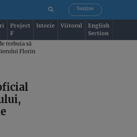
Susține
ri
Project
Istorie
Viitorul
English
F
Section
de trebuia să
ierului Florin
ficial
ului,
le