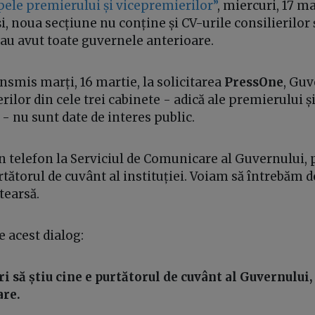
pele premierului și vicepremierilor”
, miercuri, 17 ma
i, noua secțiune nu conține și CV-urile consilierilor 
 au avut toate guvernele anterioare.
nsmis marți, 16 martie, la solicitarea
PressOne
, Guv
rilor din cele trei cabinete - adică ale premierului ș
- nu sunt date de interes public.
 telefon la Serviciul de Comunicare al Guvernului, p
tătorul de cuvânt al instituției. Voiam să întrebăm d
ștearsă.
 acest dialog:
i să știu cine e purtătorul de cuvânt al Guvernului,
are.