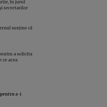
rtie, în jurul
și secretarilor
ernul susține că
i
entru a solicita
e ce acea
 pentru a-i