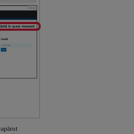
eapărut