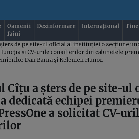
e
Oamenii
Dezinformare
Internațional
Tine
faini
ters de pe site-ul oficial al instituției o secțiune un
funcția și CV-urile consilierilor din cabinetele prem
premierilor Dan Barna și Kelemen Hunor.
 Cîțu a șters de pe site-ul o
a dedicată echipei premier
PressOne a solicitat CV-uri
rilor