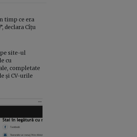
în timp ce era
ă
”, declara Cîțu
pe site-ul
le cu
ale, completate
le și CV-urile