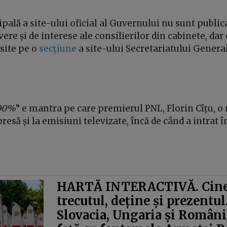
pală a site-ului oficial al Guvernului nu sunt public
vere și de interese ale consilierilor din cabinete, dar
ăsite pe o
secțiune
a site-ului Secretariatului Genera
100%
” e mantra pe care premierul PNL, Florin Cîțu, o 
presă și la emisiuni televizate, încă de când a intrat î
HARTĂ INTERACTIVĂ. Cine
trecutul, deține și prezentul
Slovacia, Ungaria și România