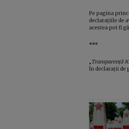
Pe pagina princi
declarațiile de a
acestea pot fi g
***
„
Transparență 
în declarații de 