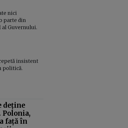
ate nici
 o parte din
l al Guvernului.
repetă insistent
n politică.
 deține
. Polonia,
 față în