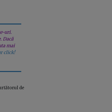
e-uri.
e. Dacă
uta mai
r click!
urtătorul de