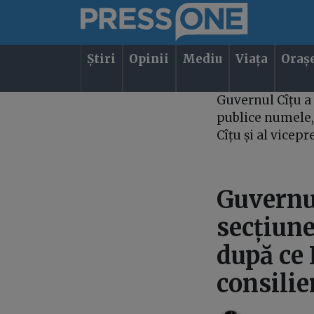
Știri
Opinii
Mediu
Viața
Oraș
Guvernul Cîțu a ș
publice numele, 
Cîțu și al vice
Guvernul
secțiune
după ce 
consilie