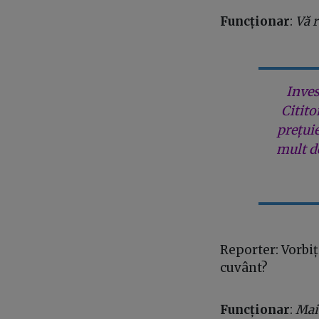
Funcționar
:
Vă r
Inves
Citito
prețui
mult de
Reporter: Vorbiți
cuvânt?
Funcționar
:
Mai 