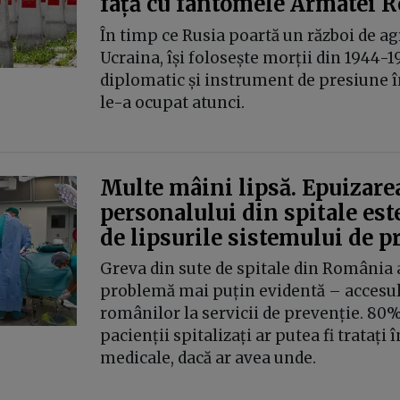
față cu fantomele Armatei R
În timp ce Rusia poartă un război de ag
Ucraina, își folosește morții din 1944-1
diplomatic și instrument de presiune în
le-a ocupat atunci.
Multe mâini lipsă. Epuizare
personalului din spitale este
de lipsurile sistemului de p
Greva din sute de spitale din România a
problemă mai puțin evidentă – accesul 
românilor la servicii de prevenție. 80%
pacienții spitalizați ar putea fi tratați î
medicale, dacă ar avea unde.