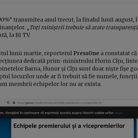
100%
” transmitea anul trecut, la finalul lunii august, 
inanțelor. „
Toți miniștrii trebuie să arate transparenț
ă, la B1 TV.
utul lunii martie, reporterul
PressOne
a constatat că 
ecțiunea dedicată prim-ministrului Florin Cîțu, liste
netelor Barna, Hunor și Cîțu sunt doar niște fișe go
ptul locurilor unde ar fi trebuit să fie numele, funcții
cum membrii echipelor lor nu ar exista.