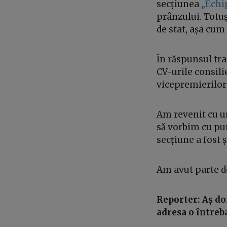
secțiunea
„Echi
prânzului. Totuș
de stat, așa cum
În răspunsul tra
CV-urile consilie
vicepremierilor 
Am revenit cu un
să vorbim cu pur
secțiune a fost 
Am avut parte de
Reporter: Aș dor
adresa o întreb