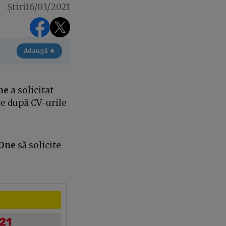
Știri
16
/
03
/
2021
Adaugă ★
ne
a solicitat
e după CV-urile
One
să solicite