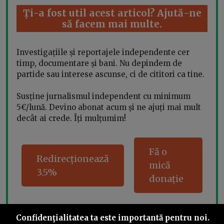
Ți-a fost util acest articol? Ajută-ne
să facem mai multe.
Investigațiile și reportajele independente cer
timp, documentare și bani. Nu depindem de
partide sau interese ascunse, ci de cititori ca tine.
Susține jurnalismul independent cu minimum
5€/lună. Devino abonat acum și ne ajuți mai mult
decât ai crede. Îți mulțumim!
Fă o
Redirecționează
mică
3.5%
donație
Confidenţialitatea ta este importantă pentru noi.