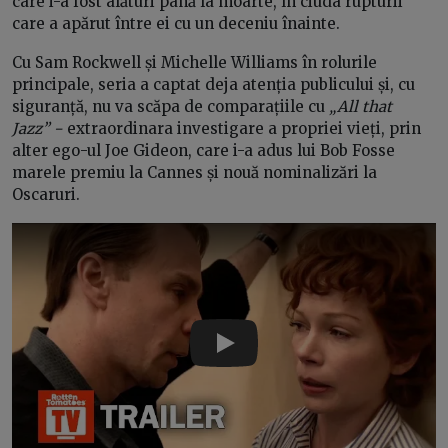
care i-a fost alături până la moarte, în ciuda rupturii
care a apărut între ei cu un deceniu înainte.
Cu Sam Rockwell și Michelle Williams în rolurile
principale, seria a captat deja atenția publicului și, cu
siguranță, nu va scăpa de comparațiile cu
„All that
Jazz” −
extraordinara investigare a propriei vieți, prin
alter ego-ul Joe Gideon, care i-a adus lui Bob Fosse
marele premiu la Cannes și nouă nominalizări la
Oscaruri.
Play