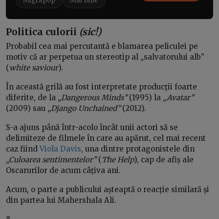
Migrapop
Mai Bine
Politica culorii
(sic!)
Probabil cea mai percutantă e blamarea peliculei pe
motiv că ar perpetua un stereotip al „salvatorului alb”
(
white saviour
).
În această grilă au fost interpretate producții foarte
diferite, de la
„Dangerous Minds”
(1995) la
„Avatar”
(2009) sau
„Django Unchained”
(2012).
S-a ajuns până într-acolo încât unii actori să se
delimiteze de filmele în care au apărut, cel mai recent
caz fiind
Viola Davis
, una dintre protagonistele din
„Culoarea sentimentelor”
(
The Help
), cap de afiș ale
Oscarurilor de acum câțiva ani.
Acum, o parte a publicului așteaptă o reacție similară și
din partea lui Mahershala Ali.