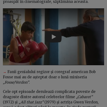
proaspăt în cinematografe, săptămâna aceasta.
Play
→
Fanii genialului regizor și coregraf american Bob
Fosse mai au de așteptat doar o lună miniseria
„Fosse/Verdon”
.
Cele opt episoade derulează complicata poveste de
dragoste dintre autorul celebrelor filme
„Cabaret”
(1972) și
„All that Jazz”
(1979) și actrița Gwen Verdon,