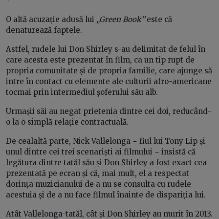
*
O altă acuzație adusă lui
„Green Book”
este că
denaturează faptele.
Astfel, rudele lui Don Shirley s-au delimitat de felul în
care acesta este prezentat în film, ca un tip rupt de
propria comunitate și de propria familie, care ajunge să
intre în contact cu elemente ale culturii afro-americane
tocmai prin intermediul șoferului său alb.
Urmașii săi au negat prietenia dintre cei doi, reducând-
o la o simplă relație contractuală.
De cealaltă parte, Nick Vallelonga − fiul lui Tony Lip și
unul dintre cei trei scenariști ai filmului − insistă că
legătura dintre tatăl său și Don Shirley a fost exact cea
prezentată pe ecran și că, mai mult, el a respectat
dorința muzicianului de a nu se consulta cu rudele
acestuia și de a nu face filmul înainte de dispariția lui.
Atât Vallelonga-tatăl, cât și Don Shirley au murit în 2013.