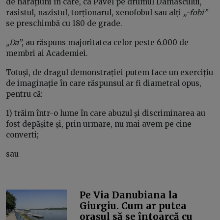
de narațiuni în care, ca Pavel pe drumul Damascului,
rasistul, nazistul, torționarul, xenofobul sau alți
„-fobi”
se preschimbă cu 180 de grade.
„Da”
, au răspuns majoritatea celor peste 6.000 de
membri ai Academiei.
Totuși, de dragul demonstrației putem face un exercițiu
de imaginație în care răspunsul ar fi diametral opus,
pentru că:
1) trăim într-o lume în care abuzul și discriminarea au
fost depășite și, prin urmare, nu mai avem pe cine
converti;
sau
Pe Via Danubiana la
Giurgiu. Cum ar putea
orașul să se întoarcă cu