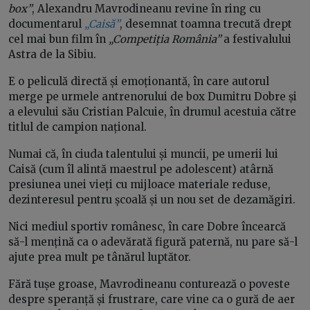
box”
, Alexandru Mavrodineanu revine în ring cu
documentarul
„Caisă”
, desemnat toamna trecută drept
cel mai bun film în
„Competiția România”
a festivalului
Astra de la Sibiu.
E o peliculă directă și emoționantă, în care autorul
merge pe urmele antrenorului de box Dumitru Dobre și
a elevului său Cristian Palcuie, în drumul acestuia către
titlul de campion național.
Numai că, în ciuda talentului și muncii, pe umerii lui
Caisă (cum îl alintă maestrul pe adolescent) atârnă
presiunea unei vieți cu mijloace materiale reduse,
dezinteresul pentru școală și un nou set de dezamăgiri.
Nici mediul sportiv românesc, în care Dobre încearcă
să-l mențină ca o adevărată figură paternă, nu pare să-l
ajute prea mult pe tânărul luptător.
Fără tușe groase, Mavrodineanu conturează o poveste
despre speranță și frustrare, care vine ca o gură de aer