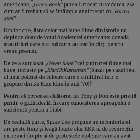
americane,
„Green Book”
putea fi trecut cu vederea, așa
cum ar fi trebuit să se întâmple anul trecut cu
„Forma
apei”
.
Din fericire, lista celor mai bune filme din istorie nu
depinde doar de votul Academiei americane: dovadă
stau titluri care nici măcar n-au fost în cărți pentru
vreun premiu.
De ce a surclasat
„Green Book”
cel puțin trei filme mai
bune, inclusiv pe
„BlacKkKlansman”
(bazat pe cazul real
al unui polițist de culoare care s-a infiltrat într-o
grupare din Ku Klux Klan în anii ’70)?
Pentru că povestea călătoriei lui Tony și Don este privită
printr-o grilă ideală, în care cunoașterea aproapelui e
suficientă pentru a-l iubi.
De cealaltă parte, Spike Lee propune un inconfortabil
arc peste timp și leagă foarte clar KKK-ul de resurecția
extremei drepte și de protestele violente care au avut