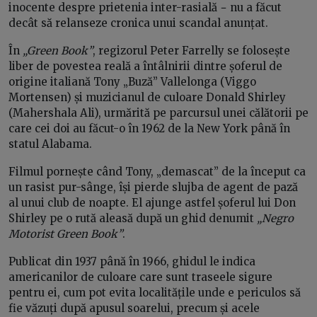
inocente despre prietenia inter-rasială − nu a făcut
decât să relanseze cronica unui scandal anunțat.
În
„Green Book”
, regizorul Peter Farrelly se folosește
liber de povestea reală a întâlnirii dintre șoferul de
origine italiană Tony „Buză” Vallelonga (Viggo
Mortensen) și muzicianul de culoare Donald Shirley
(Mahershala Ali), urmărită pe parcursul unei călătorii pe
care cei doi au făcut-o în 1962 de la New York până în
statul Alabama.
Filmul pornește când Tony, „demascat” de la început ca
un rasist pur-sânge, își pierde slujba de agent de pază
al unui club de noapte. El ajunge astfel șoferul lui Don
Shirley pe o rută aleasă după un ghid denumit
„Negro
Motorist Green Book”
.
Publicat din 1937 până în 1966, ghidul le indica
americanilor de culoare care sunt traseele sigure
pentru ei, cum pot evita localitățile unde e periculos să
fie văzuți după apusul soarelui, precum și acele