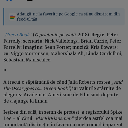
Adaugă-ne la favorite pe Google ca să nu dispărem din
feed-ul tău
„Green Book”
(
O prietenie pe viață
, 2018).
Regie
: Peter
Farrelly;
scenariu
: Nick Vallelonga, Brian Currie, Peter
Farrelly;
imagine
: Sean Porter;
muzică
: Kris Bowers;
cu
: Viggo Mortensen, Mahershala Ali, Linda Cardellini,
Sebastian Maniscalco.
*
A trecut o săptămână de când Julia Roberts rostea
„And
the Oscar goes to… Green Book”
, iar valurile stârnite de
alegerea Academiei Americane de Film sunt departe
de a ajunge la liman.
Ieșirea din sală, în semn de protest, a regizorului Spike
Lee − al cărui
„BlacKkKlansman”
pierdea astfel cea mai
importantă distincție în favoarea unei comedii aparent