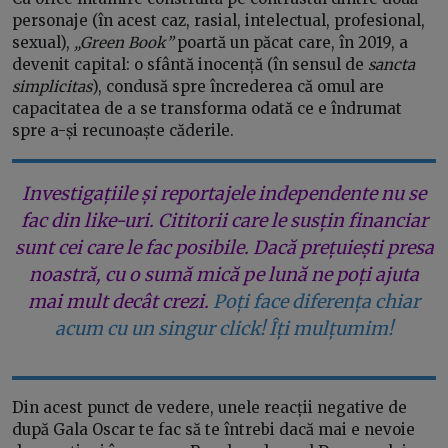
personaje (în acest caz, rasial, intelectual, profesional,
sexual),
„Green Book”
poartă un păcat care, în 2019, a
devenit capital: o sfântă inocență (în sensul de
sancta
simplicitas
), condusă spre încrederea că omul are
capacitatea de a se transforma odată ce e îndrumat
spre a-și recunoaște căderile.
Investigațiile și reportajele independente nu se
fac din like-uri. Cititorii care le susțin financiar
sunt cei care le fac posibile. Dacă prețuiești presa
noastră, cu o sumă mică pe lună ne poți ajuta
mai mult decât crezi.
Poți face diferența chiar
acum cu un singur click! Îți mulțumim!
Din acest punct de vedere, unele reacții negative de
după Gala Oscar te fac să te întrebi dacă mai e nevoie