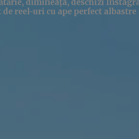
ătărie, dimineața, deschizi Instagr
e reel-uri cu ape perfect albastre 