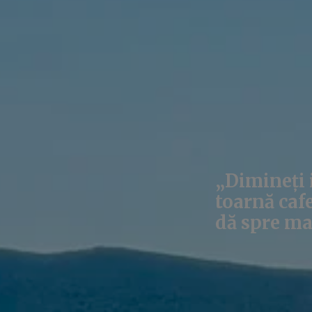
„Dimineți 
toarnă cafe
dă spre mar