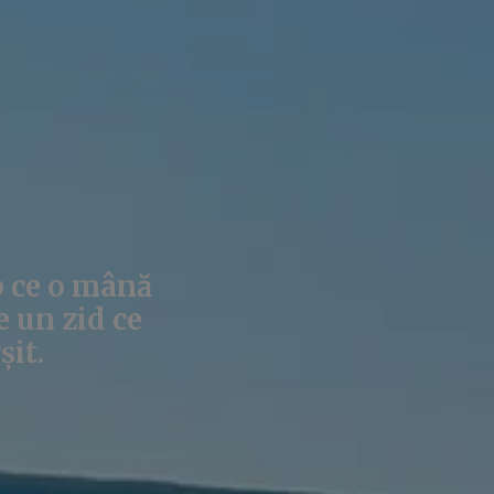
p ce o mână
e un zid ce
șit.