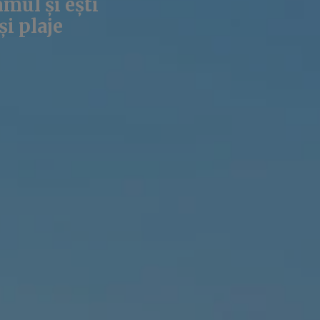
amul și ești
și plaje