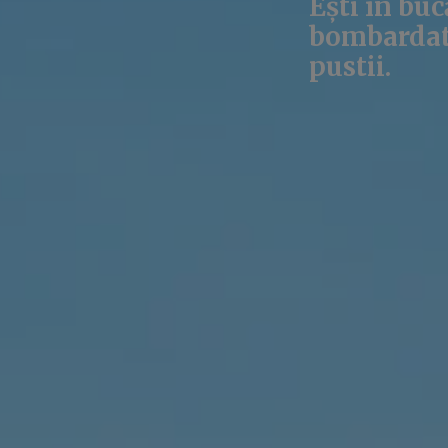
Ești în buc
bombardat d
pustii.