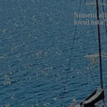
Nimeni altc
locul ăsta?,