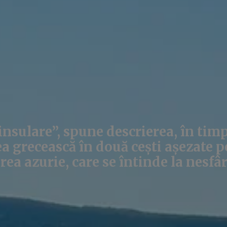
insulare”, spune descrierea, în tim
a grecească în două cești așezate p
ea azurie, care se întinde la nesfâr