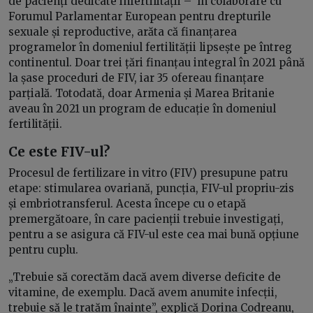
de pacienți dedicate infertilității – în colaborare cu
Forumul Parlamentar European pentru drepturile
sexuale și reproductive, arăta că finanțarea
programelor în domeniul fertilității lipsește pe întreg
continentul. Doar trei țări finanțau integral în 2021 până
la șase proceduri de FIV, iar 35 ofereau finanțare
parțială. Totodată, doar Armenia și Marea Britanie
aveau în 2021 un program de educație în domeniul
fertilității.
Ce este FIV-ul?
Procesul de fertilizare in vitro (FIV) presupune patru
etape: stimularea ovariană, puncția, FIV-ul propriu-zis
și embriotransferul. Acesta începe cu o etapă
premergătoare, în care pacienții trebuie investigați,
pentru a se asigura că FIV-ul este cea mai bună opțiune
pentru cuplu.
„Trebuie să corectăm dacă avem diverse deficite de
vitamine, de exemplu. Dacă avem anumite infecții,
trebuie să le tratăm înainte”, explică Dorina Codreanu,