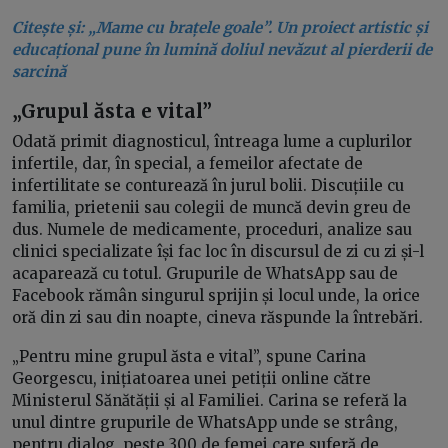
Citește și: „Mame cu brațele goale”. Un proiect artistic și
educațional pune în lumină doliul nevăzut al pierderii de
sarcină
„Grupul ăsta e vital”
Odată primit diagnosticul, întreaga lume a cuplurilor
infertile, dar, în special, a femeilor afectate de
infertilitate se conturează în jurul bolii. Discuțiile cu
familia, prietenii sau colegii de muncă devin greu de
dus. Numele de medicamente, proceduri, analize sau
clinici specializate își fac loc în discursul de zi cu zi și-l
acaparează cu totul. Grupurile de WhatsApp sau de
Facebook rămân singurul sprijin și locul unde, la orice
oră din zi sau din noapte, cineva răspunde la întrebări.
„Pentru mine grupul ăsta e vital”, spune Carina
Georgescu, inițiatoarea unei petiții online către
Ministerul Sănătății și al Familiei. Carina se referă la
unul dintre grupurile de WhatsApp unde se strâng,
pentru dialog, peste 300 de femei care suferă de