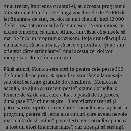
Anul trecut, împreună cu soțul ei, au accesat programul
Ministerului Familiei. Pe lângă voucherele de 15.000 de
lei finanțate de stat, cei doi au mai cheltuit încă 12.000
de lei. Însă tot procesul a fost un eșec. „N-am rămas cu
niciun embrion, cu nimic. Atunci am văzut că șansele să
mai fie încă un program scăzuseră. Deja erau discuții că
nu mai vor, că nu au bani, că nu e o prioritate. Și ne-am
orientat către străinătate”. Anul acesta cei doi vor
merge la o clinică în afara țării.
Până atunci, Monica este sprijin pentru cele peste 300
de femei de pe grup. Răspunde seara târziu la mesaje
sau oferă ședințe gratuite de consiliere. „Monica ne
ascultă, ne ajută să trecem peste”, spune Cornelia, o
femeie de 42 de ani, care a luat o pauză de la proces,
după șase FIV-uri nereușite, 13 embriotransferuri și
patru sarcini oprite din evoluție. Cornelia nu a aplicat la
program, pentru că „erau alte cupluri care aveau nevoie
mai multă decât mine”, povestește ea. Cornelia spune că
„a fost un efort financiar mare”, dar a reușit să strângă