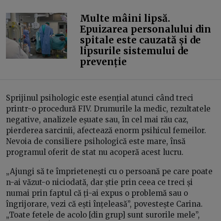
Multe mâini lipsă.
Epuizarea personalului din
spitale este cauzată și de
lipsurile sistemului de
prevenție
Sprijinul psihologic este esențial atunci când treci
printr-o procedură FIV. Drumurile la medic, rezultatele
negative, analizele eșuate sau, în cel mai rău caz,
pierderea sarcinii, afectează enorm psihicul femeilor.
Nevoia de consiliere psihologică este mare, însă
programul oferit de stat nu acoperă acest lucru.
„Ajungi să te împrietenești cu o persoană pe care poate
n-ai văzut-o niciodată, dar știe prin ceea ce treci și
numai prin faptul că ți-ai expus o problemă sau o
îngrijorare, vezi că ești înțeleasă”, povestește Carina.
„Toate fetele de acolo [din grup] sunt surorile mele”,