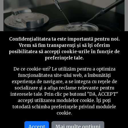
Confidenţialitatea ta este importantă pentru noi.
Vrem să fim transparenţi și să îţi oferim
posibilitatea să accepţi cookie-urile în funcţie de
preferinţele tale.
Procesul de fertilizare in vitro (FIV) presupune patru
etape: stimularea ovariană, puncția, FIV-ul propriu-zis și
De ce cookie-uri? Le utilizăm pentru a optimiza
embriotransferul. Foto © Olena Pavlovich |
funcţionalitatea site-ului web, a îmbunătăţi
Dreamstime.com
experienţa de navigare, a se integra cu reţele de
socializare şi a afişa reclame relevante pentru
interesele tale. Prin clic pe butonul "DA, ACCEPT"
Atât investigațiile premergătoare, cât și analizele care
accepţi utilizarea modulelor cookie. Îţi poţi
se cer pentru fiecare cuplu, în funcție de complicațiile
totodată schimba preferinţele privind modulele
care apar pe parcurs, înseamnă bani și stres în plus.
cookie.
Costurile unei proceduri FIV trec dincolo de ajutorul
oferit de stat. Doar a treia etapă din proces, FIV-ul
Accept
Mai multe optiuni
propriu-zis, costă, în medie, 3.000 de euro.