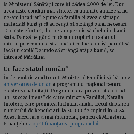
la Ministerul Sănătății care îți dădea 6.000 de lei. Dar
avea niște condiții mai stricte, cu anumite analize și nu
ne-am încadrat”. Spune că familia ei avea o situație
materială bună și că au reușit să strângă banii necesari:
„Cu niște eforturi, dar ne-am permis să cheltuim banii
ăștia. Dar să ne gândim că sunt cupluri cu salariul
minim pe economie și atunci ei ce fac, cum își permit să
facă un copil? De unde să strângă atâția bani?”, se
întreabă Mădălina.
Ce face statul român?
În decembrie anul trecut, Ministerul Familiei sărbătorea
aniversarea de un an
a programului național pentru
creșterea natalității. Programul era prezentat ca fiind
un „succes imens” de către ministra Familiei, Natalia
Intotero, care promitea la finalul anului trecut dublarea
numărului de beneficiari, la 20.000 de cupluri în 2024.
Acest lucru nu s-a mai întâmplat, pentru că Ministerul
Finanțelor
a oprit finanțarea programului
.