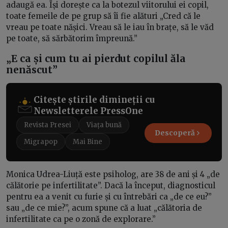
adaugă ea. Își dorește ca la botezul viitorului ei copil,
toate femeile de pe grup să îi fie alături „Cred că le
vreau pe toate nășici. Vreau să le iau în brațe, să le văd
pe toate, să sărbătorim împreună.”
„E ca și cum tu ai pierdut copilul ăla
nenăscut”
Citește știrile dimineții cu
Newsletterele PressOne
Revista Presei
Viața bună
Descoperă
Migrapop
Mai Bine
Monica Udrea-Liuță este psiholog, are 38 de ani și 4 „de
călătorie pe infertilitate”. Dacă la început, diagnosticul
pentru ea a venit cu furie și cu întrebări ca „de ce eu?”
sau „de ce mie?”, acum spune că a luat „călătoria de
infertilitate ca pe o zonă de explorare.”