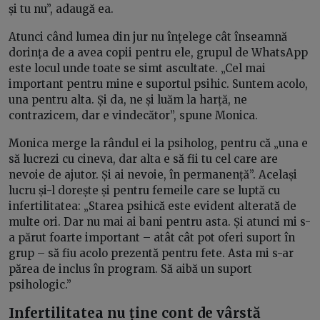
și tu nu”, adaugă ea.
Atunci când lumea din jur nu înțelege cât înseamnă
dorința de a avea copii pentru ele, grupul de WhatsApp
este locul unde toate se simt ascultate. „Cel mai
important pentru mine e suportul psihic. Suntem acolo,
una pentru alta. Și da, ne și luăm la harță, ne
contrazicem, dar e vindecător”, spune Monica.
Monica merge la rândul ei la psiholog, pentru că „una e
să lucrezi cu cineva, dar alta e să fii tu cel care are
nevoie de ajutor. Și ai nevoie, în permanență”. Același
lucru și-l dorește și pentru femeile care se luptă cu
infertilitatea: „Starea psihică este evident alterată de
multe ori. Dar nu mai ai bani pentru asta. Și atunci mi s-
a părut foarte important – atât cât pot oferi suport în
grup – să fiu acolo prezentă pentru fete. Asta mi s-ar
părea de inclus în program. Să aibă un suport
psihologic.”
Infertilitatea nu ține cont de vârstă