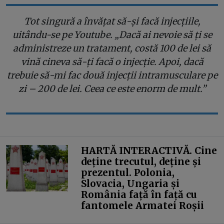
Tot singură a învățat să-și facă injecțiile,
uitându-se pe Youtube. „Dacă ai nevoie să ți se
administreze un tratament, costă 100 de lei să
vină cineva să-ți facă o injecție. Apoi, dacă
trebuie să-mi fac două injecții intramusculare pe
zi – 200 de lei. Ceea ce este enorm de mult.”
HARTĂ INTERACTIVĂ. Cine
deține trecutul, deține și
prezentul. Polonia,
Slovacia, Ungaria și
România față în față cu
fantomele Armatei Roșii