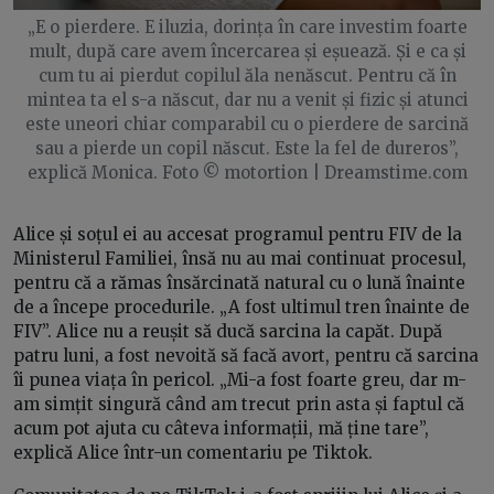
„E o pierdere. E iluzia, dorința în care investim foarte
mult, după care avem încercarea și eșuează. Și e ca și
cum tu ai pierdut copilul ăla nenăscut. Pentru că în
mintea ta el s-a născut, dar nu a venit și fizic și atunci
este uneori chiar comparabil cu o pierdere de sarcină
sau a pierde un copil născut. Este la fel de dureros”,
explică Monica. Foto © motortion | Dreamstime.com
Alice și soțul ei au accesat programul pentru FIV de la
Ministerul Familiei, însă nu au mai continuat procesul,
pentru că a rămas însărcinată natural cu o lună înainte
de a începe procedurile. „A fost ultimul tren înainte de
FIV”. Alice nu a reușit să ducă sarcina la capăt. După
patru luni, a fost nevoită să facă avort, pentru că sarcina
îi punea viața în pericol. „Mi-a fost foarte greu, dar m-
am simțit singură când am trecut prin asta și faptul că
acum pot ajuta cu câteva informații, mă ține tare”,
explică Alice într-un comentariu pe Tiktok.