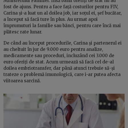
Ministerului Familiei. Însă banii oferiți de stat nu au
fost de ajuns. Pentru a face față costurilor pentru FIV,
Carina și-a luat un al doilea job, iar soțul ei, șef bucătar,
a început să facă ture în plus. Au urmat apoi
împrumuturi la familie sau bănci, pentru care încă mai
plătesc rate lunar.
De când au început procedurile, Carina și partenerul ei
au cheltuit în jur de 9.000 euro pentru analize,
medicamente sau proceduri, incluzând cei 3.000 de
euro oferiți de stat. Acum urmează să facă cel de-al
doilea embriotransfer, dar până atunci trebuie să-și
trateze o problemă imunologică, care i-ar putea afecta
viitoarea sarcină.