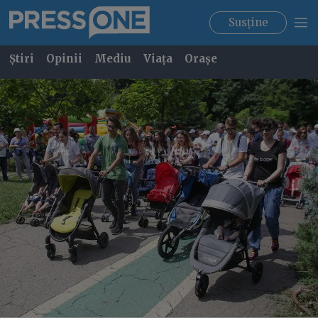
Susține
Știri
Opinii
Mediu
Viața
Orașe