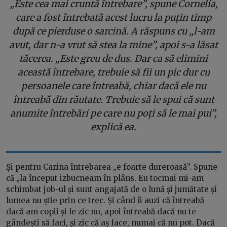
„Este cea mai cruntă întrebare”, spune Cornelia,
care a fost întrebată acest lucru la puțin timp
după ce pierduse o sarcină. A răspuns cu „l-am
avut, dar n-a vrut să stea la mine”, apoi s-a lăsat
tăcerea. „Este greu de dus. Dar ca să elimini
această întrebare, trebuie să fii un pic dur cu
persoanele care întreabă, chiar dacă ele nu
întreabă din răutate. Trebuie să le spui că sunt
anumite întrebări pe care nu poți să le mai pui”,
explică ea.
Și pentru Carina întrebarea „e foarte dureroasă”. Spune
că „la început izbucneam în plâns. Eu tocmai mi-am
schimbat job-ul și sunt angajată de o lună și jumătate și
lumea nu știe prin ce trec. Și când îi auzi că întreabă
dacă am copii și le zic nu, apoi întreabă dacă nu te
gândești să faci, și zic că aș face, numai că nu pot. Dacă