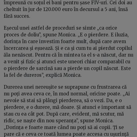
împreună cu soțul ei bani pentru șase FIV-uri. Cei doi au
cheltuit în jur de 120.000 euro în decursul a 5 ani, însă
fără succes.
Eșecul unei astfel de proceduri se simte „ca orice
proces de doliu”, spune Monica. „E o pierdere. E iluzia,
dorința în care investim foarte mult, după care avem
încercarea și eșuează. Și e ca și cum tu ai pierdut copilul
ăla nenăscut. Pentru că în mintea ta el s-a născut, dar nu
a venit și fizic și atunci este uneori chiar comparabil cu
o pierdere de sarcină sau a pierde un copil născut. Este
la fel de dureros”, explică Monica.
Durerea unei nereușite se suprapune cu frustrarea că
nu poți avea ceva ce, în mod normal, oricine poate. „Ai
nevoie să stai să plângi pierderea, să o vezi. Da, e o
pierdere, e o durere, mă doare. Și atunci e important să
stau cu ea cât pot. După care, evident, mă scutur, mă
ridic, se naște din nou speranța”, spune Monica.
„Dorința e foarte mare când nu poți să ai copii. Ți se
pare că e ceva ce toată lumea poate accesa cu ușurință