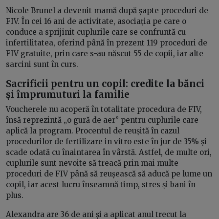
Nicole Brunel a devenit mamă după șapte proceduri de
FIV. În cei 16 ani de activitate, asociația pe care o
conduce a sprijinit cuplurile care se confruntă cu
infertilitatea, oferind până în prezent 119 proceduri de
FIV gratuite, prin care s-au născut 55 de copii, iar alte
sarcini sunt în curs.
Sacrificii pentru un copil: credite la bănci
și împrumuturi la familie
Voucherele nu acoperă în totalitate procedura de FIV,
însă reprezintă „o gură de aer” pentru cuplurile care
aplică la program. Procentul de reușită în cazul
procedurilor de fertilizare in vitro este în jur de 35% și
scade odată cu înaintarea în vârstă. Astfel, de multe ori,
cuplurile sunt nevoite să treacă prin mai multe
proceduri de FIV până să reușească să aducă pe lume un
copil, iar acest lucru înseamnă timp, stres și bani în
plus.
Alexandra are 36 de ani și a aplicat anul trecut la