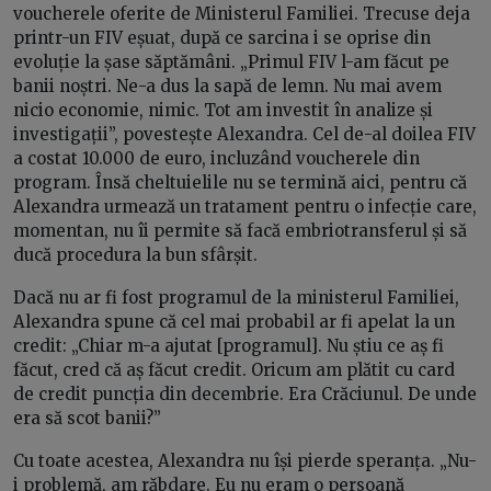
voucherele oferite de Ministerul Familiei. Trecuse deja
printr-un FIV eșuat, după ce sarcina i se oprise din
evoluție la șase săptămâni. „Primul FIV l-am făcut pe
banii noștri. Ne-a dus la sapă de lemn. Nu mai avem
nicio economie, nimic. Tot am investit în analize și
investigații”, povestește Alexandra. Cel de-al doilea FIV
a costat 10.000 de euro, incluzând voucherele din
program. Însă cheltuielile nu se termină aici, pentru că
Alexandra urmează un tratament pentru o infecție care,
momentan, nu îi permite să facă embriotransferul și să
ducă procedura la bun sfârșit.
Dacă nu ar fi fost programul de la ministerul Familiei,
Alexandra spune că cel mai probabil ar fi apelat la un
credit: „Chiar m-a ajutat [programul]. Nu știu ce aș fi
făcut, cred că aș făcut credit. Oricum am plătit cu card
de credit puncția din decembrie. Era Crăciunul. De unde
era să scot banii?”
Cu toate acestea, Alexandra nu își pierde speranța. „Nu-
i problemă, am răbdare. Eu nu eram o persoană