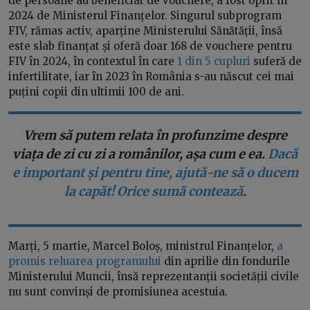
de persoane au beneficiat de vouchere, a fost oprit în
2024 de Ministerul Finanțelor. Singurul subprogram
FIV, rămas activ, aparține Ministerului Sănătății, însă
este slab finanțat și oferă doar 168 de vouchere pentru
FIV în 2024, în contextul în care
1 din 5 cupluri
suferă de
infertilitate, iar în 2023 în România s-au născut cei mai
puțini copii din ultimii 100 de ani.
Vrem să putem relata în profunzime despre
viața de zi cu zi a românilor, așa cum e ea.
Dacă
e important și pentru tine, ajută-ne să o ducem
la capăt! Orice sumă contează
.
Marți, 5 martie, Marcel Boloș, ministrul Finanțelor,
a
promis reluarea programului
din aprilie din fondurile
Ministerului Muncii, însă reprezentanții societății civile
nu sunt convinși de promisiunea acestuia.