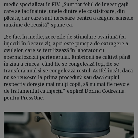
medic specializat în FIV. „Sunt tot felul de investigații
care se fac înainte, unele dintre ele costisitoare, din
păcate, dar care sunt necesare pentru a asigura șansele
maxime de reușită”, spune ea.
„Se fac, în medie, zece zile de stimulare ovariană (cu
injecții în fiecare zi), apoi este puncția de extragere a
ovulelor, care se fertilizează în laborator cu
spermatozoizii partenerului. Embrionii se cultivă până
în ziua a cincea, când fie se congelează toți, fie se
transferă unul și se congelează restul. Astfel încât, dacă
nu se reușește la prima procedură sau dacă cuplul
respectiv dorește mai mulți copii, să nu mai fie nevoie
de tratamentul cu injecții”, explică Dorina Codreanu,
pentru PressOne.