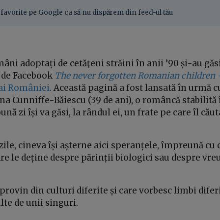
favorite pe Google ca să nu dispărem din feed-ul tău
âni adoptați de cetăţeni străini în anii ’90 și-au găsi
i de Facebook
The never forgotten Romanian children 
 ai României
. Această pagină a fost lansată în urmă cu
na Cunniffe-Băiescu (39 de ani), o româncă stabilită 
ună zi își va găsi, la rândul ei, un frate pe care îl că
 zile, cineva își așterne aici speranțele, împreună cu 
re le deține despre părinții biologici sau despre v
provin din culturi diferite și care vorbesc limbi difer
te de unii singuri.