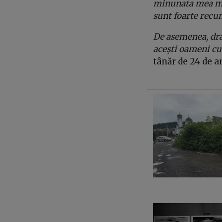
minunata mea mamă
sunt foarte recu
De asemenea, drag
acești oameni cu
tânăr de 24 de 