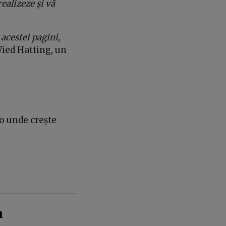
ealizeze și vă
acestei pagini,
 Wied Hatting, un
o unde crește
n