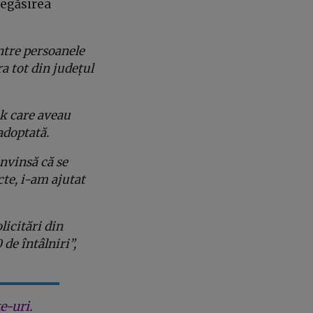
regăsirea
intre persoanele
a tot din județul
ok care aveau
adoptată.
nvinsă că se
cte, i-am ajutat
icitări din
de întâlniri”,
e-uri.