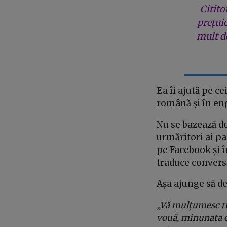
Citito
prețui
mult de
Ea îi ajută pe ce
română și în engl
Nu se bazează do
urmăritori ai pa
pe Facebook și î
traduce conversaț
Așa ajunge să de
„Vă mulțumesc tu
vouă, minunata ec