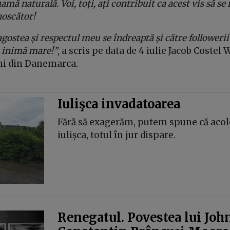
 naturală. Voi, toți, ați contribuit ca acest vis să se r
noscător!
ostea și respectul meu se îndreaptă și către followerii 
 inimă mare!”
, a scris pe data de 4 iulie Jacob Costel
ani din Danemarca.
Iulişca invadatoarea
Fără să exagerăm, putem spune că acol
iulișca, totul în jur dispare.
Renegatul. Povestea lui Joh