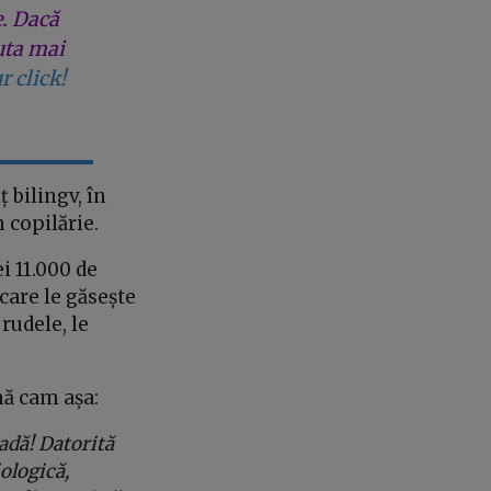
e. Dacă
uta mai
r click!
 bilingv, în
n copilărie.
ei 11.000 de
care le găsește
rudele, le
nă cam așa:
adă! Datorită
ologică,