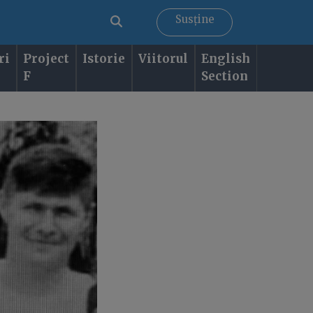
Susține
ri
Project
Istorie
Viitorul
English
F
Section