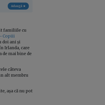
Adaugă ★
t familiile cu
–
Copiii
 doi ani și
în Irlanda, care
uta de mai bine de
cele câteva
reun alt membru
ite, așa că nu pot