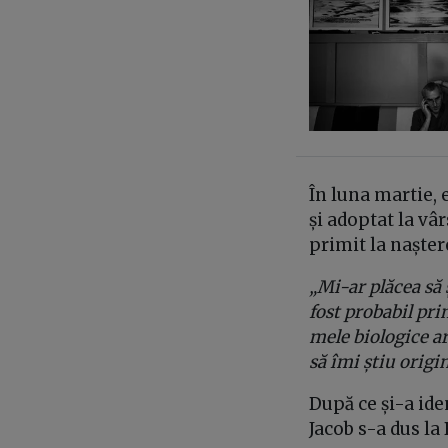
În luna martie, 
și adoptat la vâ
primit la nașter
„Mi-ar plăcea să 
fost probabil pri
mele biologice ar
să îmi știu origin
După ce și-a ide
Jacob s-a dus la 