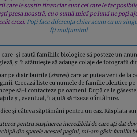
rii care le susțin financiar sunt cei care le fac posibil
ești presa noastră, cu o sumă mică pe lună ne poți aj
cât crezi.
Poți face diferența chiar acum cu un singu
Îți mulțumim!
i care-și caută familiile biologice să posteze un anunț
eză, și îi sfătuieşte să adauge colaje de fotografii di
ar pe distribuirile (
shares
) care ar putea veni de la c
ginii. Creează liste cu numele de familie identice pe 
ncepe să-i contacteze pe oameni. După ce le găsește 
iile și, eventual, îi ajută să fixeze o întâlnire.
dice și câteva săptămâni pentru un caz. Răsplata su
turor pentru susținerea incredibilă de care ați dat dov
hipă din spatele acestei pagini, mi-am găsit familia bi