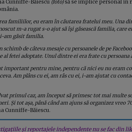
ana Cunniffe-Băiescu
(foto)
să se implice personal în 
România.
rea familiilor, eu eram în căutarea fratelui meu. Una d
oscut m-a rugat s-o ajut să îşi găsească familia, care er
i-am găsit familia.
un schimb de câteva mesaje cu persoanele de pe Facebo
 al fetei adoptate. Unul dintre ei era frate cu persoana 
 important pentru mine, pentru că nici eu nu eram co
 ceva. Am plâns cu ei, am râs cu ei, i-am ajutat cu conta
vat primul caz, am început să primesc tot mai multe sol
neri. Și tot așa, până când am ajuns să organizez vreo 70 
na Cunniffe-Băiescu.
tigațiile și reportajele independente nu se fac din lik