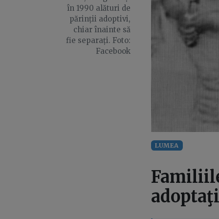
în 1990 alături de
părinții adoptivi,
chiar înainte să
fie separați. Foto:
Facebook
LUMEA
Familiil
adoptaţ