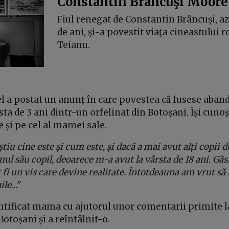
Constantin Brâncuşi Moore
Fiul renegat de Constantin Brâncuși, azi
de ani, şi-a povestit viaţa cineastului
Teianu.
el a postat un anunț în care povestea că fusese aban
rsta de 3 ani dintr-un orfelinat din Botoșani. Își cun
e și pe cel al mamei sale.
știu cine este și cum este, și dacă a mai avut alți copii
mul său copil, deoarece m-a avut la vârsta de 18 ani. Găs
 fi un vis care devine realitate. Întotdeauna am vrut să 
ile…”
ntificat mama cu ajutorul unor comentarii primite l
Botoșani și a reîntâlnit-o.