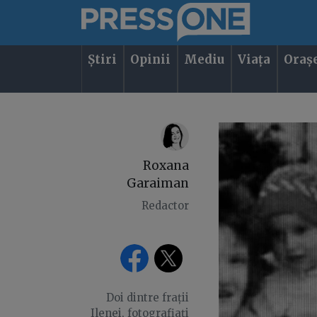
Știri
Opinii
Mediu
Viața
Oraș
Roxana
Garaiman
Redactor
Doi dintre frații
Ilenei, fotografiați