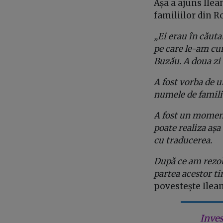
Așa a ajuns Ile
familiilor din 
„Ei erau în căuta
pe care le-am cun
Buzău. A doua zi 
A fost vorba de 
numele de familie
A fost un moment
poate realiza așa
cu traducerea.
După ce am rezol
partea acestor ti
povestește Ilea
Inves