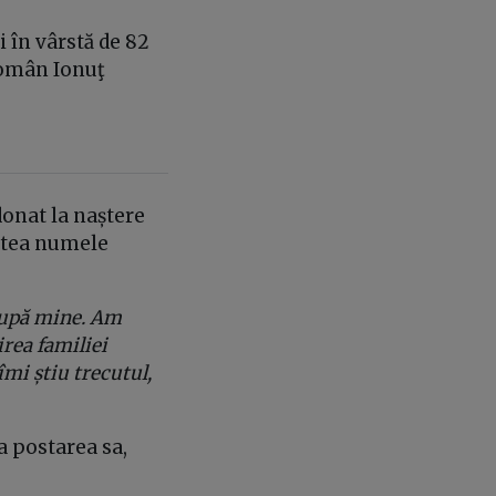
 în vârstă de 82
 român Ionuţ
donat la naștere
oștea numele
 după mine. Am
irea familiei
îmi știu trecutul,
a postarea sa,