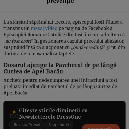
prevenție
La sfârșitul săptămânii trecute, episcopul Iosif Păuleț a
transmis un
mesaj video
pe pagina de Facebook a
Episcopiei Romano-Catolice din Iași, în care admitea că
„
au fost erori
” în gestionarea cazului preotului abuzator,
susținând însă că a acționat cu „
bună-credință
” și nu din
dorința de a mușamaliza faptele.
Dosarul ajunge la Parchetul de pe lângă
Curtea de Apel Bacău
Ancheta pentru nedenunțarea unei infracțiuni a fost
preluată imediat de Parchetul de pe lângă Curtea de
Apel Bacău.
Citește știrile dimineții cu
Newsletterele PressOne
Revista Presei
Viața bună