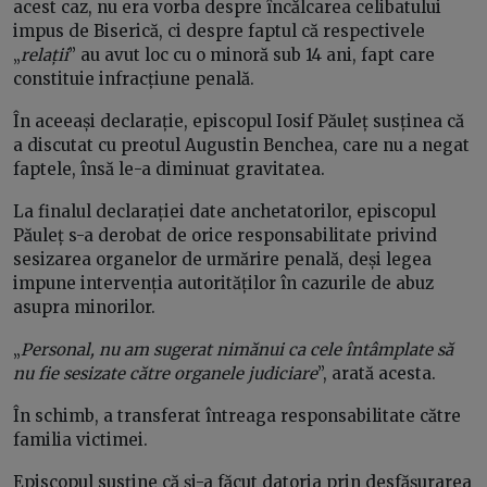
acest caz, nu era vorba despre încălcarea celibatului
impus de Biserică, ci despre faptul că respectivele
„
relații
” au avut loc cu o minoră sub 14 ani, fapt care
constituie infracțiune penală.
În aceeași declarație, episcopul Iosif Păuleț susținea că
a discutat cu preotul Augustin Benchea, care nu a negat
faptele, însă le-a diminuat gravitatea.
La finalul declarației date anchetatorilor, episcopul
Păuleț s-a derobat de orice responsabilitate privind
sesizarea organelor de urmărire penală, deși legea
impune intervenția autorităților în cazurile de abuz
asupra minorilor.
„
Personal, nu am sugerat nimănui ca cele întâmplate să
nu fie sesizate către organele judiciare
”, arată acesta.
În schimb, a transferat întreaga responsabilitate către
familia victimei.
Episcopul susține că și-a făcut datoria prin desfășurarea