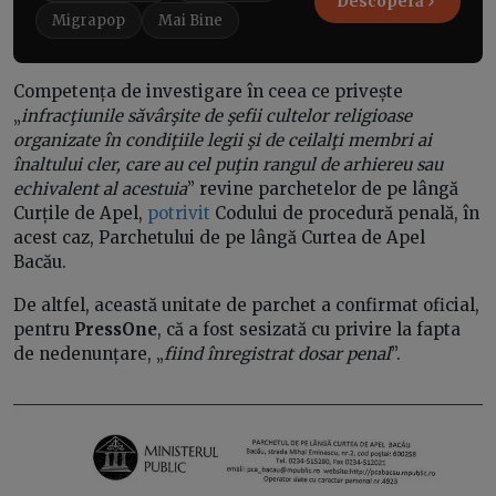
Descoperă
Migrapop
Mai Bine
Competența de investigare în ceea ce privește
„
infracţiunile săvârşite de şefii cultelor religioase
organizate în condiţiile legii şi de ceilalţi membri ai
înaltului cler, care au cel puţin rangul de arhiereu sau
echivalent al acestuia
” revine parchetelor de pe lângă
Curțile de Apel,
potrivit
Codului de procedură penală, în
acest caz, Parchetului de pe lângă Curtea de Apel
Bacău.
De altfel, această unitate de parchet a confirmat oficial,
pentru
PressOne
, că a fost sesizată cu privire la fapta
de nedenunțare, „
fiind înregistrat dosar penal
”.