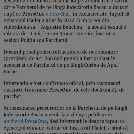
Sesizarea din oficiu a fost făcută pe 27 ianuarie 2026 de
către Parchetul de pe lângă Judecătoria Bacău, a doua zi
după ce
PressOne
a dezvăluit
, în exclusivitate, faptul că
episcopul Păuleț a aflat în 2022 că un preot din
subordinea sa – Augustin Benchea – a abuzat sexual o
minoră de 13 ani, l-a sancționat canonic, însă nu a
sesizat Poliția sau Parchetul.
Dosarul penal pentru infracțiunea de nedenunțare
(prevăzută de art. 266 Cod penal) a fost preluat în
aceeași zi de Parchetul de pe lângă Curtea de Apel
Bacău.
Informația a fost confirmată oficial, prin răspunsuri
distincte transmise
PressOne,
de cele două unități de
parchet.
Autosesizarea procurorilor de la Parchetul de pe lângă
Judecătoria Bacău a venit la o zi după publicarea
anchetei
PressOne
, deși informațiile despre faptul că
episcopul romano-catolic de Iași, Iosif Păuleț, a știut că