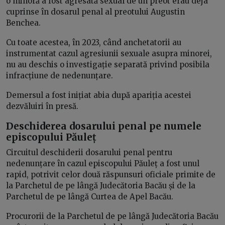
o minoră a fost agresată sexual de un preot erau deja
cuprinse în dosarul penal al preotului Augustin
Benchea.
Cu toate acestea, în 2023, când anchetatorii au
instrumentat cazul agresiunii sexuale asupra minorei,
nu au deschis o investigație separată privind posibila
infracțiune de nedenunțare.
Demersul a fost inițiat abia după apariția acestei
dezvăluiri în presă.
Deschiderea dosarului penal pe numele
episcopului Păuleț
Circuitul deschiderii dosarului penal pentru
nedenunțare în cazul episcopului Păuleț a fost unul
rapid, potrivit celor două răspunsuri oficiale primite de
la Parchetul de pe lângă Judecătoria Bacău și de la
Parchetul de pe lângă Curtea de Apel Bacău.
Procurorii de la Parchetul de pe lângă Judecătoria Bacău