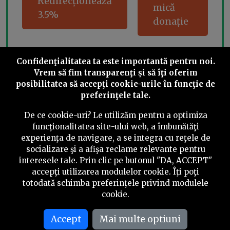
Redirecționează
mică
3.5%
donație
Confidenţialitatea ta este importantă pentru noi.
Share this
Vrem să fim transparenţi și să îţi oferim
posibilitatea să accepţi cookie-urile în funcţie de
preferinţele tale.
De ce cookie-uri? Le utilizăm pentru a optimiza
funcţionalitatea site-ului web, a îmbunătăţi
experienţa de navigare, a se integra cu reţele de
©
2026
PressOne.ro
socializare şi a afişa reclame relevante pentru
interesele tale. Prin clic pe butonul "DA, ACCEPT"
RSS
Newslettere
Despre noi
Politica editorială
accepţi utilizarea modulelor cookie. Îţi poţi
totodată schimba preferinţele privind modulele
Politica de verificare a conținutului
Contact
cookie.
Termeni și condiții
Accept
Mai multe optiuni