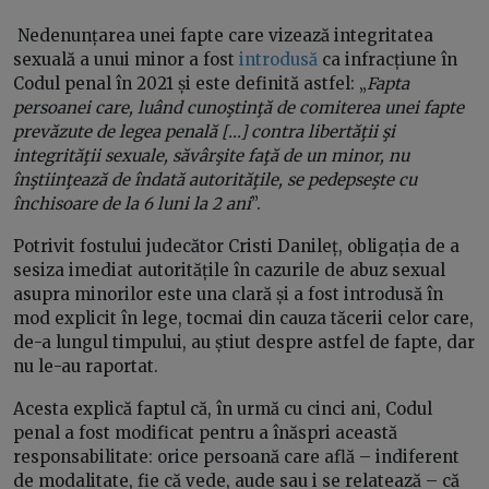
Nedenunțarea unei fapte care vizează integritatea
sexuală a unui minor a fost
introdusă
ca infracțiune în
Codul penal în 2021 și este definită astfel: „
Fapta
persoanei care, luând cunoştinţă de comiterea unei fapte
prevăzute de legea penală [...] contra libertăţii şi
integrităţii sexuale, săvârşite faţă de un minor, nu
înştiinţează de îndată autorităţile, se pedepseşte cu
închisoare de la 6 luni la 2 ani
”.
Potrivit fostului judecător Cristi Danileț, obligația de a
sesiza imediat autoritățile în cazurile de abuz sexual
asupra minorilor este una clară și a fost introdusă în
mod explicit în lege, tocmai din cauza tăcerii celor care,
de-a lungul timpului, au știut despre astfel de fapte, dar
nu le-au raportat.
Acesta explică faptul că, în urmă cu cinci ani, Codul
penal a fost modificat pentru a înăspri această
responsabilitate: orice persoană care află – indiferent
de modalitate, fie că vede, aude sau i se relatează – că