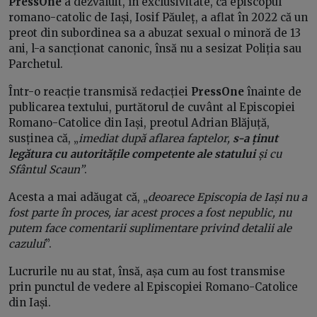
PressOne
a dezvăluit, în exclusivitate, că episcopul
romano-catolic de Iași, Iosif Păuleț, a aflat în 2022 că un
preot din subordinea sa a abuzat sexual o minoră de 13
ani, l-a sancționat canonic, însă nu a sesizat Poliția sau
Parchetul.
Într-o reacție transmisă redacției
PressOne
înainte de
publicarea textului, purtătorul de cuvânt al Episcopiei
Romano-Catolice din Iași, preotul Adrian Blăjuță,
susținea că, „
imediat după aflarea faptelor,
s-a ținut
legătura cu autoritățile competente ale statului
și cu
Sfântul Scaun”
.
Acesta a mai adăugat că, „
deoarece Episcopia de Iași nu a
fost parte în proces, iar acest proces a fost nepublic, nu
putem face comentarii suplimentare privind detalii ale
cazului
”.
Lucrurile nu au stat, însă, așa cum au fost transmise
prin punctul de vedere al
Episcopiei Romano-Catolice
din Iași.