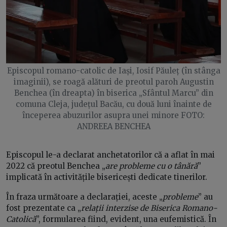
Episcopul romano-catolic de Iași, Iosif Păuleț (în stânga
imaginii), se roagă alături de preotul paroh Augustin
Benchea (în dreapta) în biserica „Sfântul Marcu” din
comuna Cleja, județul Bacău, cu două luni înainte de
începerea abuzurilor asupra unei minore FOTO:
ANDREEA BENCHEA
Episcopul le-a declarat anchetatorilor că a aflat în mai
2022 că preotul Benchea „
are probleme cu o tânără
”
implicată în activitățile bisericești dedicate tinerilor.
În fraza următoare a declarației, aceste „
probleme
” au
fost prezentate ca „
relații interzise de Biserica Romano-
Catolică
”, formularea fiind, evident, una eufemistică. În