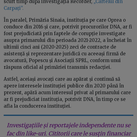
scurt timp după investigația Recorder,
„Cartelul din
Carpați”.
În paralel, Primăria Sinaia, instituția pe care Oprea o
conduce din 2016 și care, potrivit procurorilor DNA, ar fi
fost prejudiciată prin faptele de corupție investigate
asupra primarului din perioada 2021-2022, a încheiat în
ultimii cinci ani (2020-2025) zeci de contracte de
asistență și reprezentare juridică cu aceeași firmă de
avocatură, Popescu și Asociații SPRL, conform unui
răspuns oficial al primăriei transmis redacției.
Astfel, aceiași avocați care au apărat și continuă să
apere interesele instituției publice din 2020 până în
prezent, apără acum interesul privat al primarului care
ar fi prejudiciat instituția, potrivit DNA, în timp ce se
afla la conducerea instituției.
Investigațiile și reportajele independente nu se
fac din like-uri. Cititorii care le susțin financiar