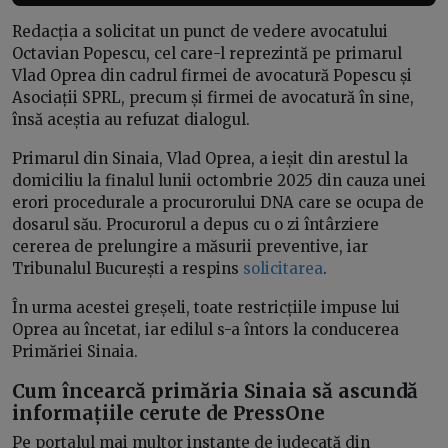
Redacția a solicitat un punct de vedere avocatului
Octavian Popescu, cel care-l reprezintă pe primarul
Vlad Oprea din cadrul firmei de avocatură Popescu și
Asociații SPRL, precum și firmei de avocatură în sine,
însă aceștia au refuzat dialogul.
Primarul din Sinaia, Vlad Oprea, a ieșit din arestul la
domiciliu la finalul lunii octombrie 2025 din cauza unei
erori procedurale a procurorului DNA care se ocupa de
dosarul său. Procurorul a depus cu o zi întârziere
cererea de prelungire a măsurii preventive, iar
Tribunalul București a respins
solicitarea
.
În urma acestei greșeli, toate restricțiile impuse lui
Oprea au încetat, iar edilul s-a întors la conducerea
Primăriei Sinaia.
Cum încearcă primăria Sinaia să ascundă
informațiile cerute de PressOne
Pe portalul mai multor instanțe de judecată din