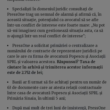
Specialiști în domeniul juridic consultați de
PressOne trag un semnal de alarmă și afirmă că, în
această situație, potențialul ca avocatul să se afle
într-un conflict de interese este foarte mare: „Nu pot
să-mi imaginez cum gestionează situația asta, ca să
n-ajungă într-un real conflict de interese”;
PressOne a solicitat primăriei o centralizare a
numărului de contracte de reprezentare juridică pe
care le are cu firma de avocatură Popescu și Asociații
SPRL și valoarea acestora.
Răspunsul? Taxa de
căutare în arhivă și trimiterea acestor informații
este de 2.752 de lei;
Banii ar fi urmat să fie achitați pentru un număr de
63 de documente care ar atesta relații contractuale
între casa de avocatură Popescu și Asociații SPRL și
Primăria Sinaia, în ultimii 5 ani;
După mai mult de trei luni de insistență, PressOne