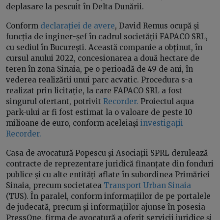
deplasare la pescuit în Delta Dunării.
Conform
declarației de avere
, David Remus ocupă și
funcția de inginer-șef în cadrul societății FAPACO SRL,
cu sediul în București. Această companie a obținut, în
cursul anului 2022, concesionarea a două hectare de
teren în zona Sinaia, pe o perioadă de 49 de ani, în
vederea realizării unui parc acvatic. Procedura s-a
realizat prin licitație, la care FAPACO SRL a fost
singurul ofertant, potrivit
Recorder.
Proiectul aqua
park-ului ar fi fost estimat la o valoare de peste 10
milioane de euro, conform aceleiași
investigații
Recorder.
Casa de avocatură Popescu și Asociații SPRL derulează
contracte de reprezentare juridică finanțate din fonduri
publice și cu alte entități aflate în subordinea Primăriei
Sinaia, precum societatea
Transport Urban Sinaia
(TUS). În paralel, conform informațiilor de pe portalele
de judecată, precum și informațiilor ajunse în posesia
PressOne, firma de avocatură a oferit servicii juridice și