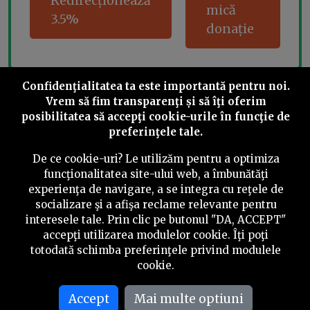
Redirecționează
mică
3.5%
donație
Confidenţialitatea ta este importantă pentru noi.
Share this
Vrem să fim transparenţi și să îţi oferim
posibilitatea să accepţi cookie-urile în funcţie de
preferinţele tale.
De ce cookie-uri? Le utilizăm pentru a optimiza
funcţionalitatea site-ului web, a îmbunătăţi
experienţa de navigare, a se integra cu reţele de
©
2026
PressOne.ro
socializare şi a afişa reclame relevante pentru
interesele tale. Prin clic pe butonul "DA, ACCEPT"
RSS
Newslettere
Despre noi
Politica editorială
accepţi utilizarea modulelor cookie. Îţi poţi
totodată schimba preferinţele privind modulele
Politica de verificare a conținutului
Contact
cookie.
Termeni și condiții
Accept
Mai multe optiuni