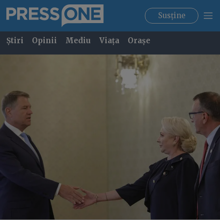
Susține
Știri
Opinii
Mediu
Viața
Orașe