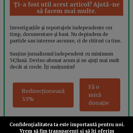
Ți-a fost util acest articol? Ajută-ne
să facem mai multe.
Investigațiile și reportajele independente cer
timp, documentare și bani. Nu depindem de
partide sau interese ascunse, ci de cititori ca tine.
Susține jurnalismul independent cu minimum
5€/lună. Devino abonat acum și ne ajuți mai mult
decât ai crede. Îți mulțumim!
Fă o
Redirecționează
mică
3.5%
donație
Confidenţialitatea ta este importantă pentru noi.
Vrem să fim transparenţi și să îţi oferim
Share this