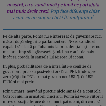
noastră, cu o sumă mică pe lună ne poți ajuta
mai mult decât crezi.
Poți face diferența chiar
acum cu un singur click! Îți mulțumim!
Pe de altă parte, Ponta nu e interesat de guvernare nici
măcar după alegerile parlamentare. N-are candidat
capabil să-l bată pe Iohannis la prezidențiale și nici nu
mai are timp să-l găsească. Și nici nu e atât de naiv
încât să creadă în șansele lui Mircea Diaconu.
În plus, probabilitatea de a intra într-o coaliție de
guvernare pre sau post-electorală cu PNL tinde spre
zero (câți din PNL ar mai gira un nou USL?). Cu USR
PLUS și mai puțin.
Prin urmare, neavând practic nicio șansă de a controla
Cotroceniul în următorii cinci ani, Ponta își vede viitorul
într-o opoziție feroce de cel mult patru ani, din care să