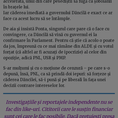
accelerată, unul din care pesediștii să fugă ca șobolanii
în brațele lui.
Iar căderea imediată a guvernului Dăncilă e exact ce ar
face ca acest lucru să se întâmple.
De aia și insistă Ponta, singurul care pare că o face cu
convingere, ca Dăncilă să vină cu guvernul ei la
confirmare în Parlament. Pentru că știe că acolo o poate
da jos, împreună cu ce mai rămâne din ALDE și cu votul
forțat (că altfel ar fi acuzați de ipocrizie) al celor din
opoziție, adică PNL, USR și PMP.
S-ar mulțumi și cu o moțiune de cenzură – pe care s-o
depună, însă, PNL, ca să prindă doi iepuri: să forțeze și
căderea Dăncilei, să-i pună și pe liberali în fața unei
decizii contrare intereselor lor.
Investigațiile și reportajele independente nu se
fac din like-uri. Cititorii care le susțin financiar
sunt cei care le fac posibile. Dacă prețuiești presa