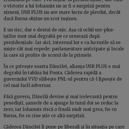
o victorie a lui Iohannis nu ar fi o surpriză pentru
nimeni, USR PLUS nu are mare lucru de pierdut, decât
dacă Barna obține un scor rușinos.
E un risc, dar e destul de mic. Așa că ochii usr-plus-
iștilor sunt mai degrabă pe ce urmează după
prezidențiale. Iar aici, interesul lor e ca lucrurile să se
miște cât mai repede: parlamentare anticipate și locale
la care să profite de scorul de la primele.
În ce privește soarta Dăncilei, alianța USR PLUS e mai
degrabă în tabăra lui Ponta. Căderea rapidă a
guvernului VVD slăbește PNL-ul pentru că-l lipsește de
cel mai facil adversar.
Fără guvern, Dăncilă devine și mai irelevantă pentru
pesediști, șansele de a ajunge în turul doi se reduc la
zero, iar Iohannis riscă o finală mult mai grea, fie cu
Barna, fie cu cine știe ce altă surpriză.
Căderea Dăncilei îi pune pe liberali și în situația pe care