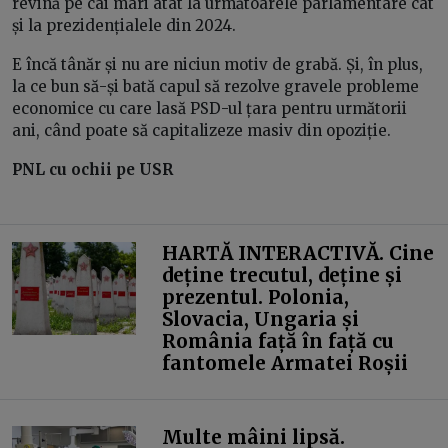
revină pe cai mari atât la următoarele parlamentare cât
și la prezidențialele din 2024.
E încă tânăr și nu are niciun motiv de grabă. Și, în plus,
la ce bun să-și bată capul să rezolve gravele probleme
economice cu care lasă PSD-ul țara pentru următorii
ani, când poate să capitalizeze masiv din opoziție.
PNL cu ochii pe USR
HARTĂ INTERACTIVĂ. Cine
deține trecutul, deține și
prezentul. Polonia,
Slovacia, Ungaria și
România față în față cu
fantomele Armatei Roșii
Multe mâini lipsă.