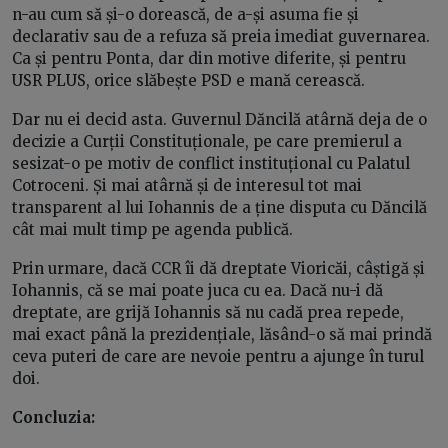
n-au cum să și-o dorească, de a-și asuma fie și
declarativ sau de a refuza să preia imediat guvernarea.
Ca și pentru Ponta, dar din motive diferite, și pentru
USR PLUS, orice slăbește PSD e mană cerească.
Dar nu ei decid asta. Guvernul Dăncilă atârnă deja de o
decizie a Curții Constituționale, pe care premierul a
sesizat-o pe motiv de conflict instituțional cu Palatul
Cotroceni. Și mai atârnă și de interesul tot mai
transparent al lui Iohannis de a ține disputa cu Dăncilă
cât mai mult timp pe agenda publică.
Prin urmare, dacă CCR îi dă dreptate Vioricăi, câștigă și
Iohannis, că se mai poate juca cu ea. Dacă nu-i dă
dreptate, are grijă Iohannis să nu cadă prea repede,
mai exact până la prezidențiale, lăsând-o să mai prindă
ceva puteri de care are nevoie pentru a ajunge în turul
doi.
Concluzia: