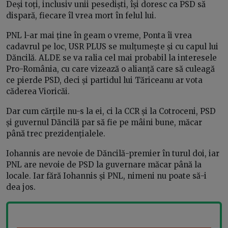
Deși toți, inclusiv unii pesediști, își doresc ca PSD să
dispară, fiecare îl vrea mort în felul lui.
PNL l-ar mai ține în geam o vreme, Ponta îi vrea
cadavrul pe loc, USR PLUS se mulțumește și cu capul lui
Dăncilă. ALDE se va ralia cel mai probabil la interesele
Pro-România, cu care vizează o alianță care să culeagă
ce pierde PSD, deci și partidul lui Tăriceanu ar vota
căderea Vioricăi.
Dar cum cărțile nu-s la ei, ci la CCR și la Cotroceni, PSD
și guvernul Dăncilă par să fie pe mâini bune, măcar
până trec prezidențialele.
Iohannis are nevoie de Dăncilă-premier în turul doi, iar
PNL are nevoie de PSD la guvernare măcar până la
locale. Iar fără Iohannis și PNL, nimeni nu poate să-i
dea jos.