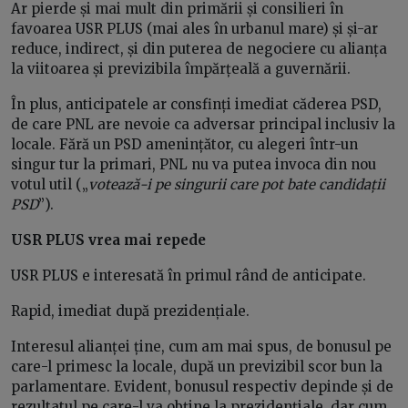
Ar pierde și mai mult din primării și consilieri în
favoarea USR PLUS (mai ales în urbanul mare) și și-ar
reduce, indirect, și din puterea de negociere cu alianța
la viitoarea și previzibila împărțeală a guvernării.
În plus, anticipatele ar consfinți imediat căderea PSD,
de care PNL are nevoie ca adversar principal inclusiv la
locale. Fără un PSD amenințător, cu alegeri într-un
singur tur la primari, PNL nu va putea invoca din nou
votul util („
votează-i pe singurii care pot bate candidații
PSD
”).
USR PLUS vrea mai repede
USR PLUS e interesată în primul rând de anticipate.
Rapid, imediat după prezidențiale.
Interesul alianței ține, cum am mai spus, de bonusul pe
care-l primesc la locale, după un previzibil scor bun la
parlamentare. Evident, bonusul respectiv depinde și de
rezultatul pe care-l va obține la prezidențiale, dar cum