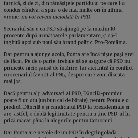
furnică, zi de zi, din rămășițele partidului pe care l-a
condus cândva, a spus-o de mai multe ori în ultima
vreme:
nu voi reveni niciodată în PSD
.
Scenariul său e ca PSD să ajungă pe la maxim 10
procente după următoarele parlamentare, și să-l
înghită apoi sub noul său brand politic, Pro-România.
Dar pentru a ajunge acolo, Ponta are încă niște pași grei
de făcut. Pe de o parte, trebuie să se asigure că PSD nu
primește nicio șansă de întărire. Iar aici intră în conflict
cu scenariul favorit al PNL, despre care vom discuta
mai jos.
Dacă pentru alți adversari ai PSD, Dăncilă-premier
poate fi un atu (un bun cal de bătaie), pentru Ponta e o
piedică. Dăncilă e și candidatul PSD la prezidențiale și
are, astfel, o dublă legitimitate pentru a ține PSD-ul în
priză măcar până la alegerile pentru Cotroceni.
Dar Ponta are nevoie de un PSD în degringoladă