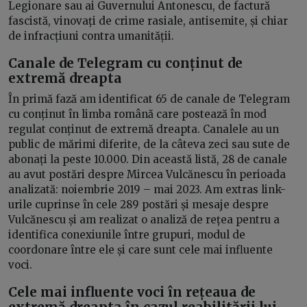
Legionare sau ai Guvernului Antonescu, de factură
fascistă, vinovați de crime rasiale, antisemite, și chiar
de infracțiuni contra umanității.
Canale de Telegram cu conținut de
extremă dreapta
În primă fază am identificat 65 de canale de Telegram
cu conținut în limba română care postează în mod
regulat conținut de extremă dreapta. Canalele au un
public de mărimi diferite, de la câteva zeci sau sute de
abonați la peste 10.000. Din această listă, 28 de canale
au avut postări despre Mircea Vulcănescu în perioada
analizată: noiembrie 2019 – mai 2023. Am extras link-
urile cuprinse în cele 289 postări și mesaje despre
Vulcănescu și am realizat o analiză de rețea pentru a
identifica conexiunile între grupuri, modul de
coordonare între ele și care sunt cele mai influente
voci.
Cele mai influente voci în rețeaua de
extremă dreapta în cazul reabilitării lui