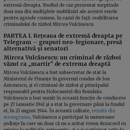
extremă dreapta. Studiul de caz prezentat surprinde
doar una din multiplele mobilizări ale acestei rețele
pentru agende comune, în cazul de față: reabilitarea
criminalului de război Mircea Vulcănescu.
PARTEA I. Rețeaua de extremă dreapta pe
Telegram – grupuri neo-legionare, presă
alternativă și senatori
Mircea Vulcănescu: un criminal de război
văzut ca „martir” de extrema dreaptă
Mircea Vulcănescu a fost subsecretar de stat la
Ministerul de Finanțe în guvernul condus de Ion
Antonescu, și el criminal de război și principalul
responsabil pentru Holocaustul din România.
Vulcănescu a fost numit în această funcție de conducere
pe 27 ianuarie 1941 și a stat la guvernare până la finalul
ei, în 23 august 1944. În această calitate,
rezultă din
stenograme
, Vulcănescu a participat la numeroase
ședințe în care nu doar că nu a arătat vreun dezacord cu
privire la politicile antisemite, ci a și participat activ la