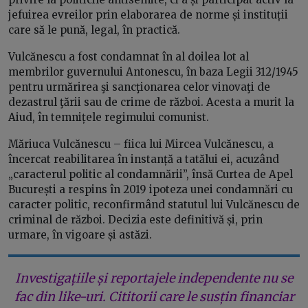
jefuirea evreilor prin elaborarea de norme și instituții
care să le pună, legal, în practică.
Vulcănescu a fost condamnat în al doilea lot al
membrilor guvernului Antonescu, în baza Legii 312/1945
pentru urmărirea şi sancţionarea celor vinovaţi de
dezastrul ţării sau de crime de război. Acesta a murit la
Aiud, în temnițele regimului comunist.
Măriuca Vulcănescu – fiica lui Mircea Vulcănescu, a
încercat reabilitarea în instanță a tatălui ei, acuzând
„caracterul politic al condamnării”, însă Curtea de Apel
București a respins în 2019 ipoteza unei condamnări cu
caracter politic, reconfirmând statutul lui Vulcănescu de
criminal de război. Decizia este definitivă și, prin
urmare, în vigoare și astăzi.
Investigațiile și reportajele independente nu se
fac din like-uri. Cititorii care le susțin financiar