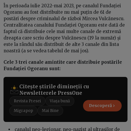
În perioada iulie 2022-mai 2023, pe canalul Fundației
Ogoranu au fost distribuite nu mai puțin de 61 de
postări despre criminalul de război Mircea Vulcănescu.
Centralitatea canalului Fundației Ogoranu este dată de
faptul că distribuie cele mai multe canale de extremă
dreapta care scriu despre Vulcănescu (19 la număr) și
este la rândul său distribuit de alte 3 canale din lista
noastră (a se vedea tabelul de mai jos).
Cele 3 trei canale amintite care distribuie postările
Fundației Ogoranu sunt:
Citește știrile dimineții cu
Newsletterele PressOne
Revista Presei
Viața bună
Descoperă
Migrapop
Mai Bine
canalul neo-legionar, neo-nazist al ultrașilor de