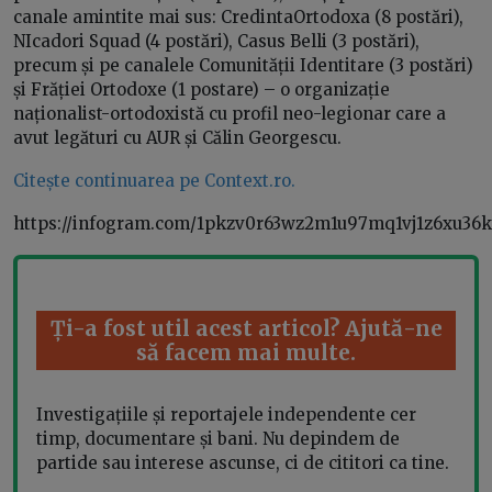
canale amintite mai sus: CredintaOrtodoxa (8 postări),
NIcadori Squad (4 postări), Casus Belli (3 postări),
precum și pe canalele Comunității Identitare (3 postări)
și Frăției Ortodoxe (1 postare) – o organizație
naționalist-ortodoxistă cu profil neo-legionar care a
avut legături cu AUR și Călin Georgescu.
Citește continuarea pe Context.ro.
https://infogram.com/1pkzv0r63wz2m1u97mq1vj1z6xu36k
Ți-a fost util acest articol? Ajută-ne
să facem mai multe.
Investigațiile și reportajele independente cer
timp, documentare și bani. Nu depindem de
partide sau interese ascunse, ci de cititori ca tine.