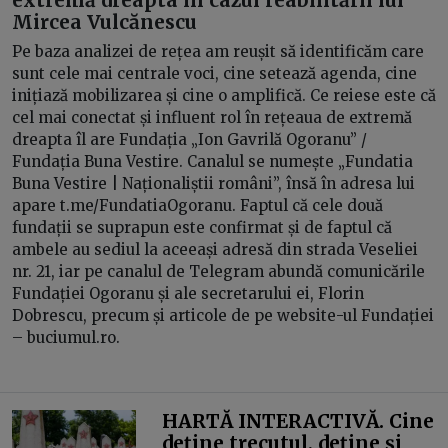
Mircea Vulcănescu
Pe baza analizei de rețea am reușit să identificăm care
sunt cele mai centrale voci, cine setează agenda, cine
inițiază mobilizarea și cine o amplifică. Ce reiese este că
cel mai conectat și influent rol în rețeaua de extremă
dreapta îl are Fundația „Ion Gavrilă Ogoranu” /
Fundația Buna Vestire. Canalul se numește „Fundatia
Buna Vestire | Naționaliștii români”, însă în adresa lui
apare t.me/FundatiaOgoranu. Faptul că cele două
fundații se suprapun este confirmat și de faptul că
ambele au sediul la aceeași adresă din strada Veseliei
nr. 21, iar pe canalul de Telegram abundă comunicările
Fundației Ogoranu și ale secretarului ei, Florin
Dobrescu, precum și articole de pe website-ul Fundației
– buciumul.ro.
HARTĂ INTERACTIVĂ. Cine
deține trecutul, deține și