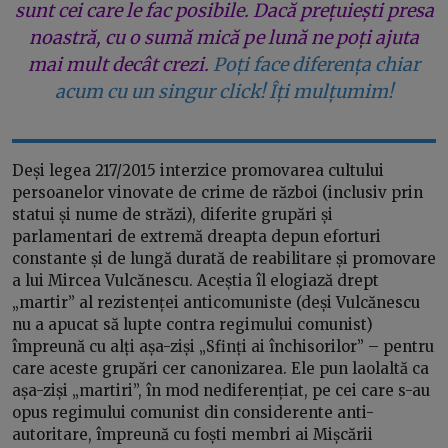
sunt cei care le fac posibile. Dacă prețuiești presa
noastră, cu o sumă mică pe lună ne poți ajuta
mai mult decât crezi.
Poți face diferența chiar
acum cu un singur click! Îți mulțumim!
Deși legea 217/2015 interzice promovarea cultului
persoanelor vinovate de crime de război (inclusiv prin
statui și nume de străzi), diferite grupări și
parlamentari de extremă dreapta depun eforturi
constante și de lungă durată de reabilitare și promovare
a lui Mircea Vulcănescu. Aceștia îl elogiază drept
„martir” al rezistenței anticomuniste (deși Vulcănescu
nu a apucat să lupte contra regimului comunist)
împreună cu alți așa-ziși „Sfinți ai închisorilor” – pentru
care aceste grupări cer canonizarea. Ele pun laolaltă ca
așa-ziși „martiri”, în mod nediferențiat, pe cei care s-au
opus regimului comunist din considerente anti-
autoritare, împreună cu foști membri ai Mișcării