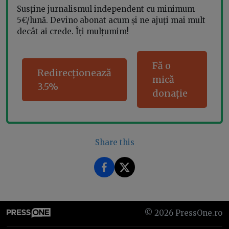
Susține jurnalismul independent cu minimum
5€/lună. Devino abonat acum și ne ajuți mai mult
decât ai crede. Îți mulțumim!
Fă o
Redirecționează
mică
3.5%
donație
Share this
©
2026
PressOne.ro