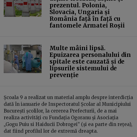
prezentul. Polonia,
Slovacia, Ungaria și
România față în față cu
fantomele Armatei Roșii
Multe mâini lipsă.
Epuizarea personalului din
spitale este cauzată și de
lipsurile sistemului de
prevenție
Școala 9 a realizat un material amplu despre interdicția
dată în ianuarie de Inspectoratul Școlar al Municipiului
București școlilor, la cererea Prefecturii, de a mai
realiza activități cu Fundația Ogoranu și Asociația
„Gogu Puiu si Haiducii Dobrogei” (și ea parte din rețea),
dat fiind profilul lor de extremă dreapta.