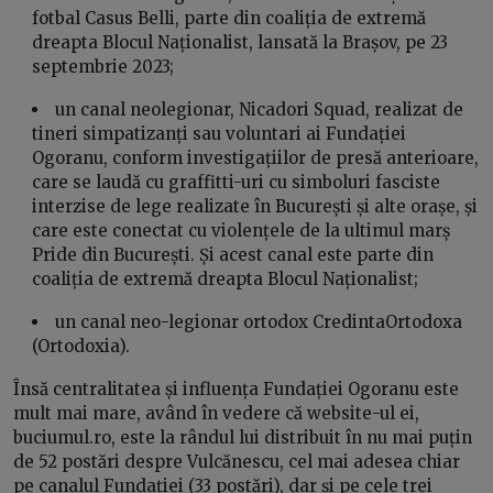
fotbal Casus Belli, parte din coaliția de extremă
dreapta Blocul Naționalist, lansată la Brașov, pe 23
septembrie 2023;
un canal neolegionar, Nicadori Squad, realizat de
tineri simpatizanți sau voluntari ai Fundației
Ogoranu, conform investigațiilor de presă anterioare,
care se laudă cu graffitti-uri cu simboluri fasciste
interzise de lege realizate în București și alte orașe, și
care este conectat cu violențele de la ultimul marș
Pride din București. Și acest canal este parte din
coaliția de extremă dreapta Blocul Naționalist;
un canal neo-legionar ortodox CredintaOrtodoxa
(Ortodoxia).
Însă centralitatea și influența Fundației Ogoranu este
mult mai mare, având în vedere că website-ul ei,
buciumul.ro, este la rândul lui distribuit în nu mai puțin
de 52 postări despre Vulcănescu, cel mai adesea chiar
pe canalul Fundației (33 postări), dar și pe cele trei