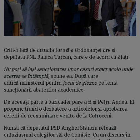
Critici față de actuala formă a Ordonanţei are și
deputata PNL Raluca Turcan, care e de acord cu Zlati.
Nu poți să lași sancționarea unor cazuri exact acolo unde
acestea se întâmplă,
spune ea. După care
critică ministerul pentru
jocul de glezne
pe tema
sancționării abaterilor academice.
De aceeași parte a baricadei pare a fi și Petru Andea. El
propune timid o dezbatere a articolelor și aprobarea
cererii de reexaminare venite de la Cotroceni.
Numai că deputatul PSD Anghel Stanciu retează
entuziasmul colegilor săi de Comisie. Cu un discurs în