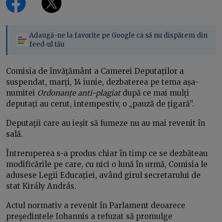
Adaugă-ne la favorite pe Google ca să nu dispărem din
feed-ul tău
Comisia de învățământ a Camerei Deputaților a
suspendat, marți, 14 iunie, dezbaterea pe tema așa-
numitei
Ordonanțe anti-plagiat
după ce mai mulți
deputați au cerut, intempestiv, o „pauză de țigară”.
Deputaţii care au ieșit să fumeze nu au mai revenit în
sală.
Întreruperea s-a produs chiar în timp ce se dezbăteau
modificările pe care, cu nici o lună în urmă, Comisia le
adusese Legii Educației, având girul secretarului de
stat Király András.
Actul normativ a revenit în Parlament deoarece
preşedintele Iohannis a refuzat să promulge