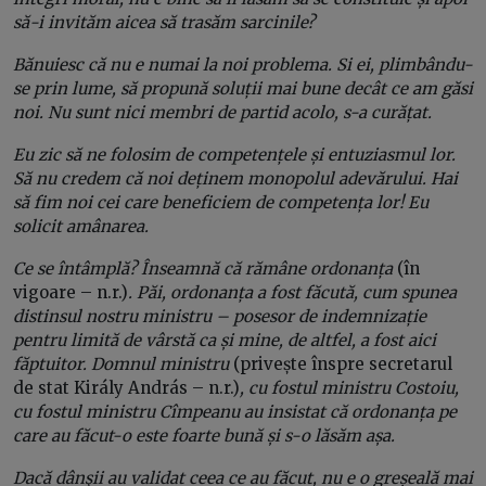
să-i invităm aicea să trasăm sarcinile?
Bănuiesc că nu e numai la noi problema. Si ei, plimbându-
se prin lume, să propună soluții mai bune decât ce am găsi
noi. Nu sunt nici membri de partid acolo, s-a curățat.
Eu zic să ne folosim de competențele și entuziasmul lor.
Să nu credem că noi deținem monopolul adevărului. Hai
să fim noi cei care beneficiem de competența lor! Eu
solicit amânarea.
Ce se întâmplă? Înseamnă că rămâne ordonanța
(în
vigoare – n.r.)
. Păi, ordonanța a fost făcută, cum spunea
distinsul nostru ministru – posesor de indemnizație
pentru limită de vârstă ca și mine, de altfel, a fost aici
făptuitor. Domnul ministru
(privește înspre secretarul
de stat Király András – n.r.)
, cu fostul ministru Costoiu,
cu fostul ministru Cîmpeanu au insistat că ordonanța pe
care au făcut-o este foarte bună și s-o lăsăm așa.
Dacă dânşii au validat ceea ce au făcut, nu e o greșeală mai