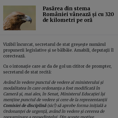
Pasărea din stema
României vânează și cu 320
de kilometri pe oră
Vizibil încurcat, secretarul de stat greșește numărul
propunerii legislative și se bâlbâie. Amabili, deputaţii îl
corectează.
Cu o intonație care ar da de gol un cititor de prompter,
secretarul de stat recită:
Având în vedere punctul de vedere al ministerului și
modalitatea în care ordonanța a fost modificată în
Cameră și, mai ales, în Senat, Ministerul Educației își
menține punctul de vedere și cere de la reprezentanții
Comisiei de disciplină
(sic!) să aprobe forma inițială a
Ordonanței de urgență, având în vedere și cererea de
reexaminare a președintelui. Din aceste motive,