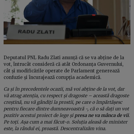
Deputatul PNL Radu Zlati anunță că se va abține de la
vot, întrucât consideră că atât Ordonanța Guvernului,
cât și modificările operate de Parlament generează
confuzie și încurajează corupția academică.
Ca și în precedentele ocazii, mă voi abține de la vot, dar
vă atrag atenția, cu respect și dragoste – această dragoste
creștină, nu vă gândiți la prostii, pe care o împărtășesc
pentru fiecare dintre dumneavoastră -, că o să dați un vot
pozitiv acestui proiect de lege și
presa ne va mânca de vii
.
Pe toți. Așa cum a mai făcut-o. Soluția aleasă de minister
este, la rândul ei, proastă. Descentralizăm vina.