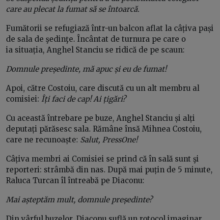
care au plecat la fumat să se întoarcă.
Fumătorii se refugiază într-un balcon aflat la câțiva pași
de sala de şedinţe. Încântat de turnura pe care o
ia situația, Anghel Stanciu se ridică de pe scaun:
Domnule președinte, mă apuc și eu de fumat!
Apoi, către Costoiu, care discută cu un alt membru al
comisiei:
Îți faci de cap! Ai țigări?
Cu această întrebare pe buze, Anghel Stanciu și alți
deputați părăsesc sala. Rămâne însă Mihnea Costoiu,
care ne recunoaște:
Salut, PressOne!
Câțiva membri ai Comisiei se prind că în sală sunt şi
reporteri: strâmbă din nas. După mai puțin de 5 minute,
Raluca Turcan îl întreabă pe Diaconu:
Mai așteptăm mult, domnule președinte?
Din vârful buzelor, Diaconu suflă un rotocol imaginar,