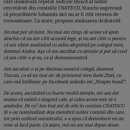
care ironizează repetat
indicele Hirsch
al noilor
cercetători din comisiile CNATDCU, Stanciu sugerează
că președintele Iohannis nici nu ar fi citit cererea de
reexaminare. Ca atare, propune amânarea dezbaterii:
Nu mai pot să mint. Nu mai am timp, de aceea vă spun
deschis că nu am citit această lege, și nu am citit-o pentru
că am văzut analizând cu atâta sârguință pe colegul meu,
domnul Andea. Așa că am ascultat cu atenție și pot să cred
că am citit-o și eu, ca și dumneavoastră.
Am ascultat-o și pe distinsa noastră colegă, doamna
Turcan, ca să nu mai zic de prietenul meu Radu Zlati, cu
care mă întâlnesc pe Facebook urându-mi „Noapte bună!”.
De aceea, ascultând cu foarte multă atenție, mi-am dat
seama că există o singură cale, și calea aceea este să o
amânăm. De ce? Am fost ani de zile în comisia CNATDCU.
Și s-au nominalizat deja membrii noilor comisii din care,
tot prin ordinul ministrului, s-a spus că demnitarii nu au
voie să facă parte. Ca atare, noi nu am mai depus dosar.