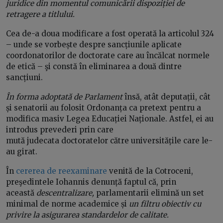
juridice din momentul comunicării dispoziției de
retragere a titlului.
Cea de-a doua modificare a fost operată la articolul 324
– unde se vorbește despre sancțiunile aplicate
coordonatorilor de doctorate care au încălcat normele
de etică – şi constă în eliminarea a două dintre
sancțiuni.
În forma adoptată de Parlament
însă, atât deputații, cât
și senatorii au folosit Ordonanța ca pretext pentru a
modifica masiv Legea Educației Naționale. Astfel, ei au
introdus prevederi prin care
mută judecata doctoratelor către universitățile care le-
au girat.
În
cererea de reexaminare
venită de la Cotroceni,
preşedintele Iohannis denunță faptul că, prin
această
descentralizare,
parlamentarii elimină un set
minimal de norme academice și
un filtru obiectiv cu
privire la asigurarea standardelor de calitate.