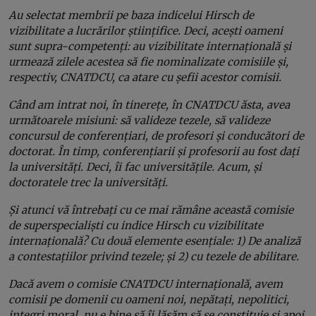
Au selectat membrii pe baza indicelui Hirsch de
vizibilitate a lucrărilor științifice. Deci, acești oameni
sunt supra-competenți: au vizibilitate internațională și
urmează zilele acestea să fie nominalizate comisiile și,
respectiv, CNATDCU, ca atare cu șefii acestor comisii.
Când am intrat noi, în tinerețe, în CNATDCU ăsta, avea
următoarele misiuni: să valideze tezele, să valideze
concursul de conferențiari, de profesori și conducători de
doctorat. În timp, conferențiarii și profesorii au fost dați
la universități. Deci, îi fac universitățile.
Acum, și
doctoratele trec la universități.
Și atunci vă întrebați cu ce mai rămâne această comisie
de superspecialiști cu indice Hirsch cu vizibilitate
internațională? Cu două elemente esențiale: 1) De analiză
a contestațiilor privind tezele; și 2) cu tezele de abilitare.
Dacă avem o comisie CNATDCU internațională, avem
comisii pe domenii cu oameni noi, nepătați, nepolitici,
integri moral, nu e bine să îi lăsăm să se constituie și apoi