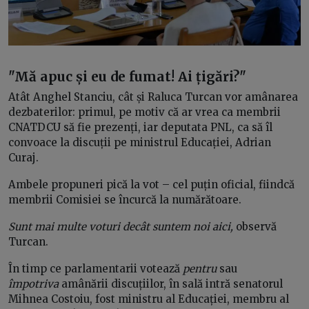
"Mă apuc și eu de fumat! Ai țigări?"
Atât Anghel Stanciu, cât și Raluca Turcan vor amânarea
dezbaterilor: primul, pe motiv că ar vrea ca membrii
CNATDCU să fie prezenți, iar deputata PNL, ca să îl
convoace la discuții pe ministrul Educației, Adrian
Curaj.
Ambele propuneri pică la vot – cel puțin oficial, fiindcă
membrii Comisiei se încurcă la numărătoare.
Sunt mai multe voturi decât suntem noi aici,
observă
Turcan.
În timp ce parlamentarii votează
pentru
sau
împotriva
amânării discuțiilor, în sală intră senatorul
Mihnea Costoiu, fost ministru al Educației, membru al