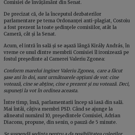
Comisiei de învățământ din Senat.
De precizat că, de la începutul dezbaterilor
parlamentare pe tema Ordonanței anti-plagiat, Costoiu
a fost prezent la toate şedinţele comisiilor, atât la
Cameră, cât și la Senat.
Acum, el intră în sală și se aşază lângă Király András, în
vreme ce unul dintre membrii Comisiei îl ironizează pe
fostul preşedinte al Camerei Valeriu Zgonea:
Conform marelui inginer Valeriu Zgonea, care a făcut
şase ani în doi, sunt următoarele opțiuni de vot: cine
votează, cine se abține, cine e prezent și nu votează. Deci,
supuneți la vot în ordinea aceasta.
Între timp, însă, parlamentarii încep să iasă din sală.
Mai întâi, câțiva membri PSD. Când se ajunge la
alineatul numărul 10, preşedintele Comisiei, Adrian
Diaconu, propune, din senin, o pauză de 5 minute.
Se suspendă ședința pentru a da posibilitatea colegilor