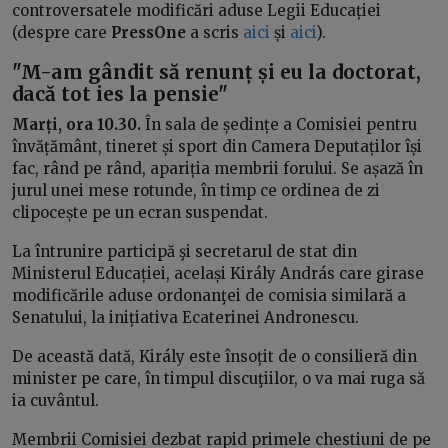
controversatele modificări aduse Legii Educației
(despre care
PressOne
a scris
aici
și
aici
).
"M-am gândit să renunț și eu la doctorat,
dacă tot ies la pensie"
Marți, ora 10.30.
În sala de ședințe a Comisiei pentru
învățământ, tineret și sport din Camera Deputaților își
fac, rând pe rând, apariția membrii forului. Se așază în
jurul unei mese rotunde, în timp ce ordinea de zi
clipocește pe un ecran suspendat.
La întrunire participă şi secretarul de stat din
Ministerul Educației, același Király András care girase
modificările aduse ordonanţei de comisia similară a
Senatului, la inițiativa Ecaterinei Andronescu.
De această dată, Király este însoțit de o consilieră din
minister pe care, în timpul discuţiilor, o va mai ruga să
ia cuvântul.
Membrii Comisiei dezbat rapid primele chestiuni de pe