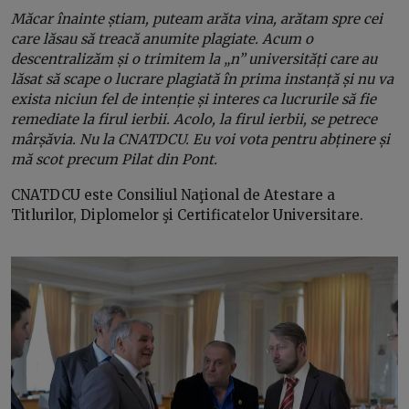
Măcar înainte știam, puteam arăta vina, arătam spre cei
care lăsau să treacă anumite plagiate. Acum o
descentralizăm și o trimitem la „n” universități care au
lăsat să scape o lucrare plagiată în prima instanță și nu va
exista niciun fel de intenție și interes ca lucrurile să fie
remediate la firul ierbii. Acolo, la firul ierbii, se petrece
mârșăvia. Nu la CNATDCU.
Eu voi vota pentru abținere și
mă scot precum Pilat din Pont.
CNATDCU este Consiliul Naţional de Atestare a
Titlurilor, Diplomelor şi Certificatelor Universitare.