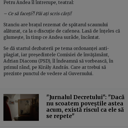
Petru Andea îl întrerupe, teatral:
– Ce să faceți?! Păi ați scris cărți!
Stanciu are brațul rezemat de spătarul scaunului
alăturat, ca la o discuție de cafenea. Lasă de înțeles că
glumește, în timp ce Andea surâde, încântat.
Se
dă startul dezbaterii pe tema ordonanței anti-
plagiat, iar președintele Comisiei de învăţământ,
Adrian Diaconu (PSD), îl îndeamnă să vorbească, în
primul rând, pe Király András. Care ar trebui să
prezinte punctul de vedere al Guvernului.
"Jurnalul Decretului": "Dacă
nu scoatem poveștile astea
acum, există riscul ca ele să
se repete"