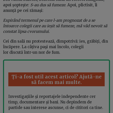
apoi șopteşte:
S-au dus să fumeze.
Apoi, plictisit, îi
anunță pe cei rămași:
E
xpirând termenul pe care l-am prognozat de a se
întoarce colegii care au ieșit să fumeze, mă văd nevoit să
constat lipsa cvorumului.
Cei din sală nu protestează, dimpotrivă: ies, grăbiți, din
încăpere. La câțiva paşi mai încolo, colegii
lor discută într-un nor de fum.
Ți-a fost util acest articol? Ajută-ne
să facem mai multe.
Investigațiile și reportajele independente cer
timp, documentare și bani. Nu depindem de
partide sau interese ascunse, ci de cititori ca tine.