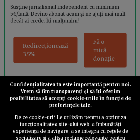
Susține jurnalismul independent cu minimum
5€/lună. Devino abonat acum și ne ajuți mai mult
decât ai crede. Îți mulțumim!
Fă o
Redirecționează
mică
3.5%
donație
Confidenţialitatea ta este importantă pentru noi.
Share this
Vrem să fim transparenţi și să îţi oferim
posibilitatea să accepţi cookie-urile în funcţie de
preferinţele tale.
De ce cookie-uri? Le utilizăm pentru a optimiza
funcţionalitatea site-ului web, a îmbunătăţi
experienţa de navigare, a se integra cu reţele de
©
2026
PressOne.ro
socializare şi a afişa reclame relevante pentru