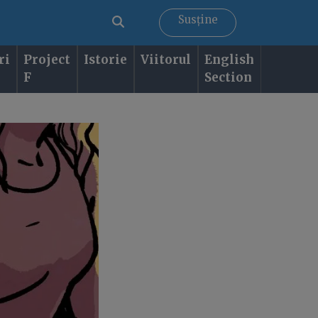
Susține
ri
Project
Istorie
Viitorul
English
F
Section