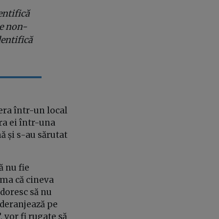
ntifică
ne non-
entifică
ra într-un local
ra ei într-una
ă și s-au sărutat
ă nu fie
ama că cineva
 doresc să nu
u deranjează pe
 vor fi rugate să