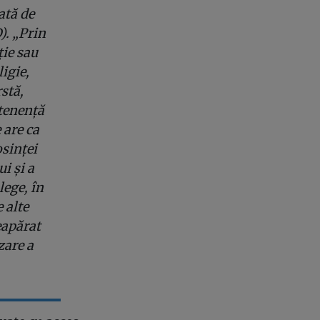
ată de
). „Prin
ție sau
ligie,
stă,
rtenență
 are ca
osinței
i și a
lege, în
 alte
eapărat
zare a