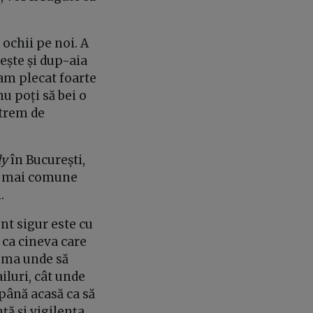
ochii pe noi. A
ește și dup-aia
 am plecat foarte
u poți să bei o
xtrem de
ly
în București,
va mai comune
.
nt sigur este cu
 ca cineva care
lema unde să
iluri, cât unde
 până acasă ca să
ță și vigilența