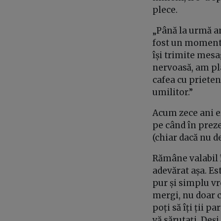
plece.
„Până la urmă a
fost un moment d
își trimite mesa
nervoasă, am plâ
cafea cu prieten
umilitor.”
Acum zece ani er
pe când în prez
(chiar dacă nu d
Rămâne valabil î
adevărat așa. Es
pur și simplu vr
mergi, nu doar c
poți să îți ții p
vă sărutați. Deș