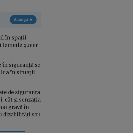
Adaugă ★
ul în spații
mă femeile queer
e în siguranță se
lua în situații
ate de siguranța
i, cât și senzația
mai gravă în
 dizabilități sau