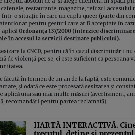
 dreptul absolut de a-și alege clientela. În spații pr
i cafenele, restaurante, magazine, refuzul accesului 
 Într-o situație în care un cuplu queer (parte din c
tenționat pentru gesturi care ar fi acceptate în caz
e aplică
Ordonanța 137/2000 (interzice discriminare
le în accesul la servicii destinate publicului).
sesizare la CNCD, pentru că în cazul discriminării nu e
ă de violență per se, ci este suficient ca persoana v
mnitatea.
e făcută în termen de un an de la faptă, este comunic
amate, și odată ce este procesată sesizarea și consta
se aplică una sau mai multe măsuri (avertisment, a
ă, recomandări pentru partea reclamată).
HARTĂ INTERACTIVĂ. Cine
trecutul, deține și prezentul