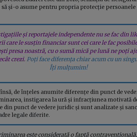
 să și-o asume pentru propria protecție persoanele 
tigațiile și reportajele independente nu se fac din lik
rii care le susțin financiar sunt cei care le fac posibil
ești presa noastră, cu o sumă mică pe lună ne poți aj
cât crezi.
Poți face diferența chiar acum cu un singu
Îți mulțumim!
însă, de înțeles anumite diferențe din punct de veder
minarea, instigarea la ură și infracțiunea motivată d
e din punct de vedere juridic și sunt analizate și san
dre legale diferite.
riminarea este considerată o faptă contravențională,