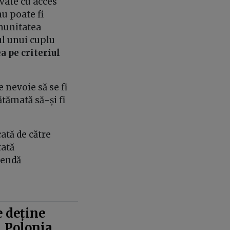
ivate cu acces
nu poate fi
omunitatea
ul unui cuplu
a pe criteriul
 nevoie să se fi
ătămată să-și fi
ată de către
tată
mendă
 deține
. Polonia,