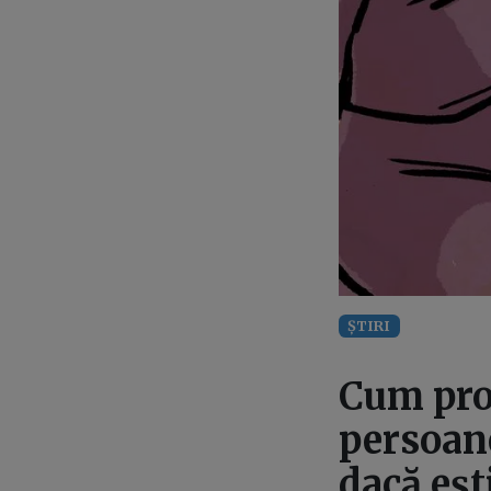
ȘTIRI
Cum prot
persoane
dacă eșt