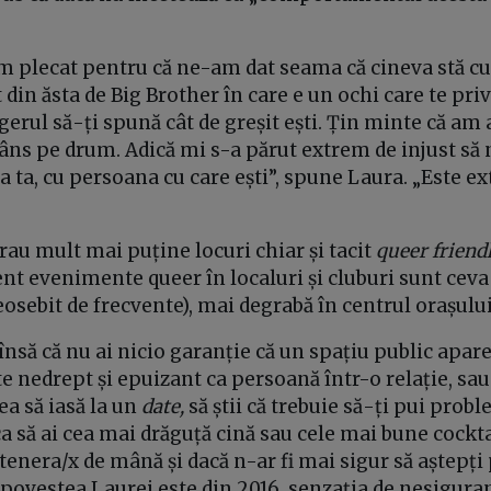
m plecat pentru că ne-am dat seama că cineva stă cu 
in ăsta de Big Brother în care e un ochi care te priv
gerul să-ți spună cât de greșit ești. Țin minte că am
ns pe drum. Adică mi s-a părut extrem de injust să n
a ta, cu persoana cu care ești”, spune Laura. „Este e
au mult mai puține locuri chiar și tacit
queer friend
ent evenimente queer în localuri și cluburi sunt ce
eosebit de frecvente), mai degrabă în centrul orașului
nsă că nu ai nicio garanție că un spațiu public apare
te nedrept și epuizant ca persoană într-o relație, sau
ea să iasă la un
date,
să știi că trebuie să-ți pui prob
a să ai cea mai drăguță cină sau cele mai bune cockta
artenera/x de mână și dacă n-ar fi mai sigur să aștepți
i povestea Laurei este din 2016, senzația de nesiguran