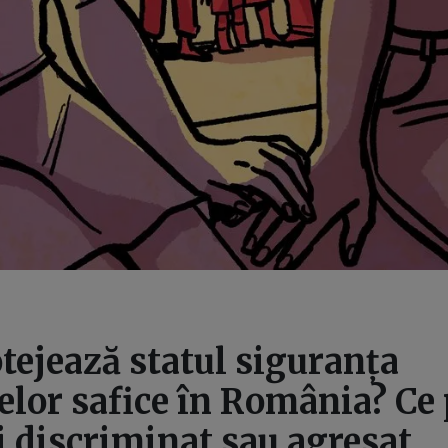
ejează statul siguranța
lor safice în România? Ce 
i discriminat sau agresat