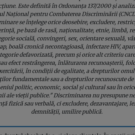
cțiune. Este definită în Ordonanța 137/2000 și analiz
ul Național pentru Combaterea Discriminării (CNCD
minare se înțelege orice deosebire, excludere, restric
rință, pe bază de rasă, naționalitate, etnie, limbă, re
egorie socială, convingeri, sex, orientare sexuală, vâr
p, boală cronică necontagioasă, infectare HIV, apa
ategorie defavorizată, precum și orice alt criteriu care
au efect restrângerea, înlăturarea recunoașterii, fol
xercitării, în condiții de egalitate, a drepturilor omulu
ților fundamentale sau a drepturilor recunoscute de 
niul politic, economic, social și cultural sau în orice
i ale vieții publice." Discriminarea nu presupune n
nță fizică sau verbală, ci excludere, dezavantajare, le
demnității, umilire publică.