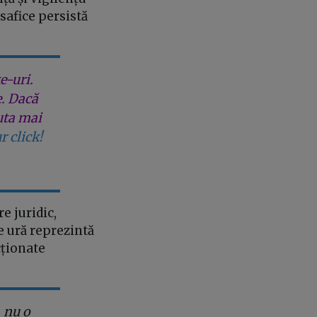
safice persistă
e-uri.
e. Dacă
uta mai
r click!
e juridic,
e ură reprezintă
cționate
 nu o