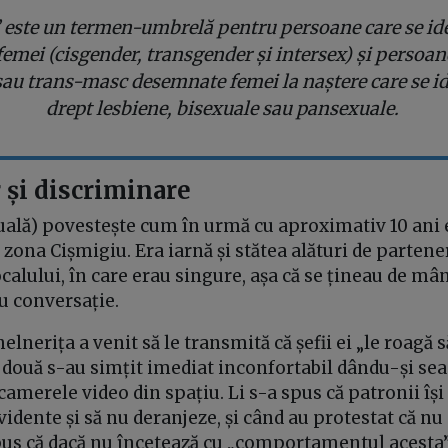
” este un termen-umbrelă pentru persoane care se ide
femei (cisgender, transgender și intersex) și persoa
sau trans-masc desemnate femei la naștere care se id
drept lesbiene, bisexuale sau pansexuale.
 și discriminare
uală) povestește cum în urmă cu aproximativ 10 ani e
n zona Cișmigiu. Era iarnă și stătea alături de partene
ocalului, în care erau singure, așa că se țineau de mân
u conversație.
elnerița a venit să le transmită că șefii ei „le roagă s
e două s-au simțit imediat inconfortabil dându-și se
camerele video din spațiu. Li s-a spus că patronii își
evidente și să nu deranjeze, și când au protestat că n
pus că dacă nu încetează cu „comportamentul acesta”,