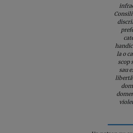
infra
Consili
discri
prefe
cat
handica
la o c
scop s
sau e
libertă
dome
domeni
viole