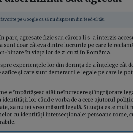
favorite pe Google ca să nu dispărem din feed-ul tău
n parc, agresate fizic sau cărora li s-a interzis acces
a sunt doar câteva dintre lucrurile pe care le recla
n-binare în viața lor de zi cu zi în România.
spre experiențele lor din dorința de a înțelege cât d
safice și care sunt demersurile legale pe care le pot 
.
imele împărtășesc atât neîncredere și îngrijorare leg
 identității lor când e vorba de a cere ajutorul poliție
oate, sa nu iei vreo măsură legală. Situația este mult 
elor cu identități intersecționale: persoane rome, cu
erabile.