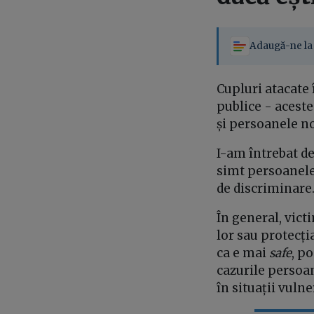
Adaugă-ne la 
Cupluri atacate î
publice - aceste
și persoanele no
I-am întrebat de
simt persoanele 
de discriminare
În general, vict
lor sau protecția
ca e mai
safe
, p
cazurile persoan
în situații vuln