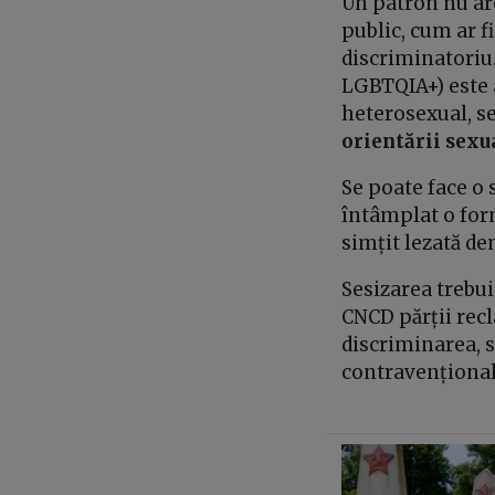
Un patron nu are
public, cum ar f
discriminatoriu.
LGBTQIA+) este a
heterosexual, s
orientării sexua
Se poate face o 
întâmplat o form
simțit lezată de
Sesizarea trebui
CNCD părții recl
discriminarea, 
contravențional