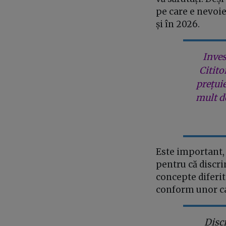
pe care e nevoie
și în 2026.
Inves
Citito
prețui
mult de
Este important, 
pentru că discri
concepte diferit
conform unor ca
Disc