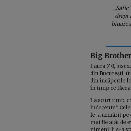
„Safic
drept 
binare 
Big Brother
Laura (40, bisex
din București, î
din încăperile l
în timp ce făcea
La scurt timp, ch
indecente”. Cel
le-a urmărit pe 
mai fie atât de 
nimeni, li s-a s