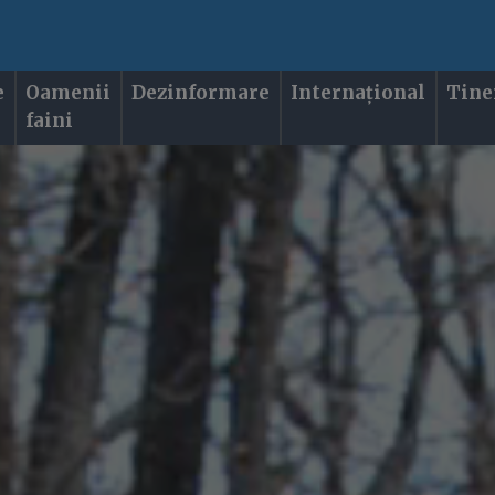
e
Oamenii
Dezinformare
Internațional
Tine
faini