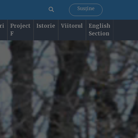
Susține
ri
Project
Istorie
Viitorul
English
F
Section