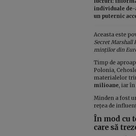
lucruri: informa
individuale de-
un puternic acc
Aceasta este po
Secret Marshall 
minților din Eur
Timp de aproape 
Polonia, Cehosl
materialelor tri
milioane
, iar 
Minden a fost u
rețea de influenț
În mod cu to
care să tre