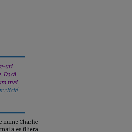
e-uri.
e. Dacă
uta mai
r click!
 pe nume Charlie
mai ales filiera