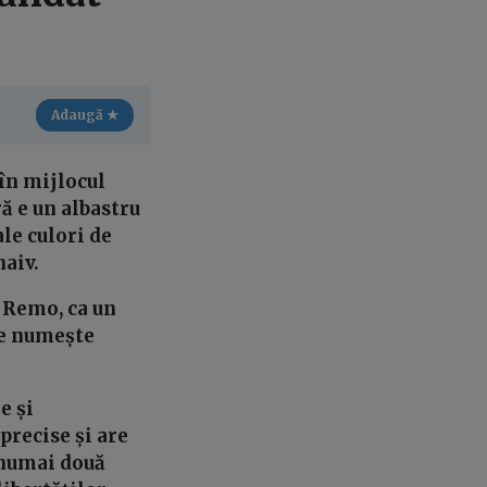
Adaugă ★
 în mijlocul
ă e un albastru
ale culori de
naiv.
n Remo, ca un
 se numește
e și
precise și are
 numai două