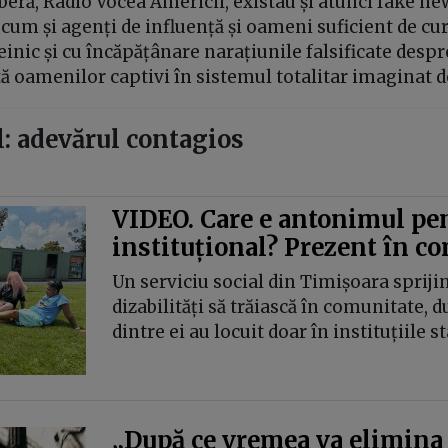
eră, Radio Vocea Americii, existau și atunci fake ne
recum și agenți de influență și oameni suficient de cur
ic și cu încăpățânare narațiunile falsificate despr
 oamenilor captivi în sistemul totalitar imaginat d
ul: adevărul contagios
VIDEO. Care e antonimul pen
instituțional? Prezent în c
Un serviciu social din Timișoara sprij
dizabilități să trăiască în comunitate, 
dintre ei au locuit doar în instituțiile st
„După ce vremea va elimina