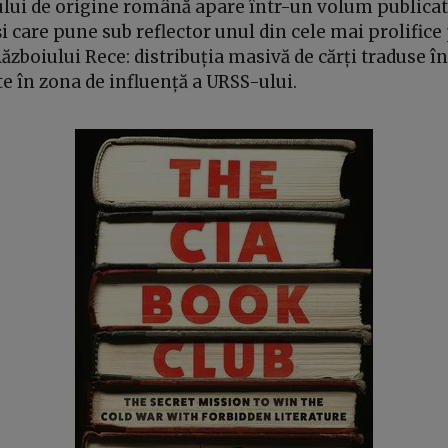
lui de origine română apare într-un volum publicat 
i care pune sub reflector unul din cele mai prolific
ăzboiului Rece: distribuția masivă de cărți traduse î
e în zona de influență a URSS-ului.