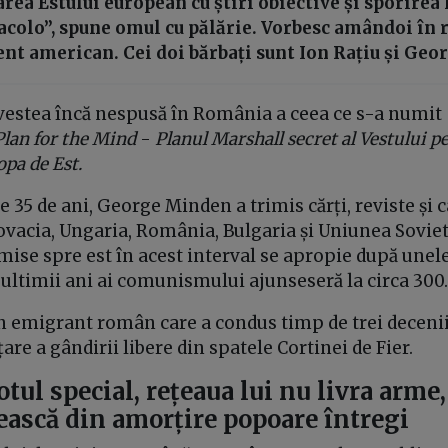
rea Estului european cu știri obiective și sporirea 
acolo”, spune omul cu pălărie. Vorbesc amândoi în 
ent american. Cei doi bărbați sunt Ion Rațiu și Ge
vestea încă nespusă în România a ceea ce s-a numit
Plan for the Mind
-
Planul Marshall secret al Vestului p
opa de Est.
35 de ani, George Minden a trimis cărți, reviste și c
ovacia, Ungaria, România, Bulgaria și Uniunea Sovie
mise spre est în acest interval se apropie după unel
în ultimii ani ai comunismului ajunseseră la circa 300
n emigrant român care a condus timp de trei decenii
are a gândirii libere din spatele Cortinei de Fier.
tul special, rețeaua lui nu livra arme
zească din amorțire popoare întregi