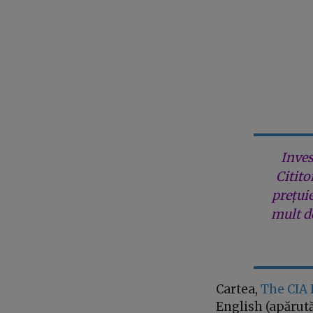
Inves
Citito
prețui
mult de
Cartea,
The CIA 
English (apărută