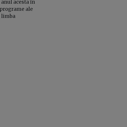
anul acesta în
e programe ale
n limba