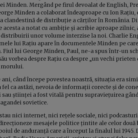
lei Minden. Mergând pe firul devoalat de English, Pr
eorge Minden a colaborat îndeaproape cu Ion Rațiu, c
a clandestină de distribuție a cărților în România. Di
re acesta a notat cu ambiție și acribie aproape zilnic
e distribuirii unor volume interzise la noi. Charlie E
mele lui Rațiu apare în documentele Minden pe care 
. Fiul lui George Minden, Paul, ne-a spus într-un sc
 său vorbea despre Rațiu ca despre „un vechi prieten d
umorului.
 ani, când începe povestea noastră, situația era simi
a fel ca astăzi, nevoia de informații corecte și de con
i sau științei a fost vitală pentru supraviețuirea gândi
agandei sovietice.
tau nici internet, nici rețele sociale, nici podcasturi
 direcționeze mesajele politice țintite ale celor două 
boiul de anduranță care a început la finalul lui 1945.