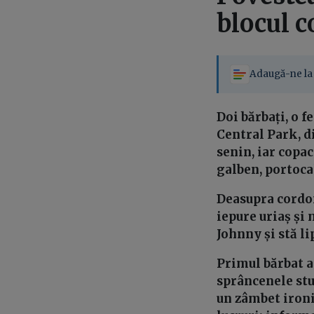
blocul c
Adaugă-ne la 
Doi bărbați, o f
Central Park, di
senin, iar copac
galben, portocal
Deasupra cordon
iepure uriaș și 
Johnny și stă l
Primul bărbat a
sprâncenele stuf
un zâmbet ironi