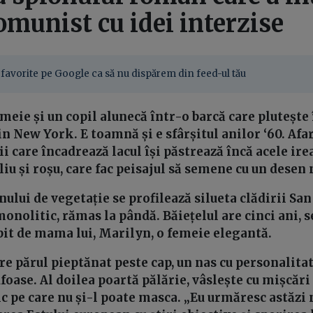
omunist cu idei interzise
favorite pe Google ca să nu dispărem din feed-ul tău
emeie și un copil alunecă într-o barcă care plutește
n New York. E toamnă și e sfârșitul anilor ‘60. Afar
ii care încadrează lacul își păstrează încă acele ire
iu și roșu, care fac peisajul să semene cu un desen 
ului de vegetație se profilează silueta clădirii Sa
monolitic, rămas la pândă. Băiețelul are cinci ani,
ipit de mama lui, Marilyn, o femeie elegantă.
re părul pieptănat peste cap, un nas cu personalitat
oase. Al doilea poartă pălărie, vâslește cu mișcări 
c pe care nu și-l poate masca. „Eu urmăresc astăzi