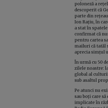
poloneză a rețe
descoperit că G
parte din rețeau
Ion Rațiu, în ca
a stat în spatel
confirmat că nu
pentru cartea sa
mailuri că tatăl
aprecia simțul 
În urmă cu 50 de
zilele noastre: l
global al culturi
sub asaltul prop
Pe atunci nu exis
sau boți care să
implicate în răz