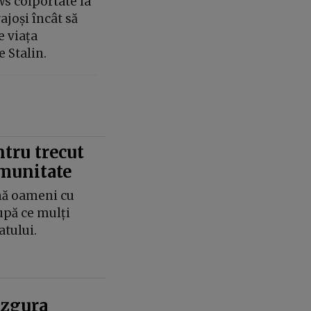
ws colportate la
ajoși încât să
e viața
e Stalin.
tru trecut
omunitate
ină oameni cu
după ce mulți
atului.
 zgura