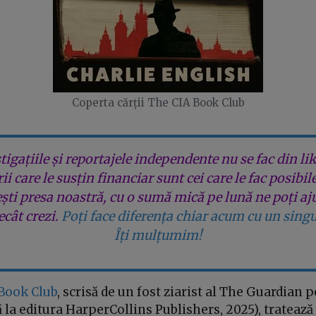
Coperta cărții The CIA Book Club
tigațiile și reportajele independente nu se fac din lik
rii care le susțin financiar sunt cei care le fac posibil
ești presa noastră, cu o sumă mică pe lună ne poți aj
cât crezi.
Poți face diferența chiar acum cu un singu
Îți mulțumim!
Book Club
, scrisă de un fost ziarist al The Guardian
 la editura HarperCollins Publishers, 2025), tratează 