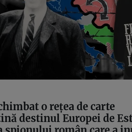
himbat o rețea de carte
ină destinul Europei de Est
a spionului român care a i