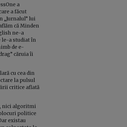
essOne a
are a făcut
n „Jurnalul” lui
, aflăm că Minden
nglish ne-a
le-a studiat în
himb de e-
rag” căruia îi
lară cu cea din
ectare la pulsul
rii critice aflată
, nici algoritmi
blocuri politice
 Dar existau