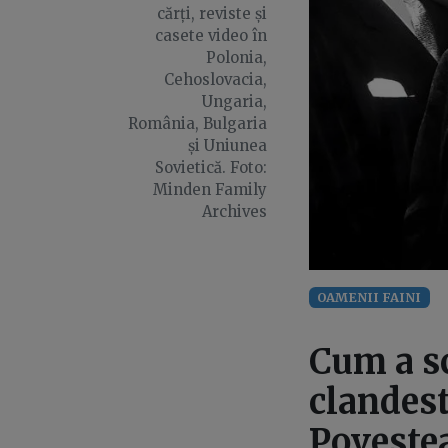
cărți, reviste și
casete video în
Polonia,
Cehoslovacia,
Ungaria,
România, Bulgaria
și Uniunea
Sovietică. Foto:
Minden Family
Archives
OAMENII FAINI
Cum a sc
clandest
Poveste