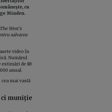
libertăților
românește, cu
orge Minden.
The West’s
entru salvarea
asete video în
tică. Numărul
e estimări de
10
.000 anual.
 cea mai vastă
, ci muniție