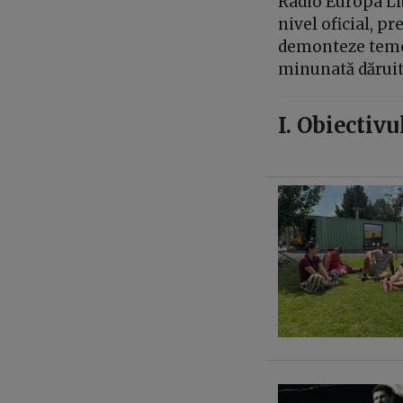
Radio Europa Lib
nivel oficial, p
demonteze temein
minunată dăruită
I. Obiectiv