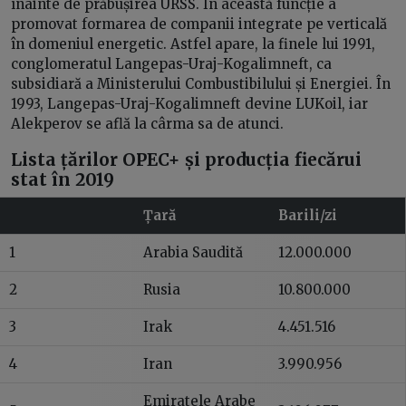
înainte de prăbușirea URSS. În această funcție a
promovat formarea de companii integrate pe verticală
în domeniul energetic. Astfel apare, la finele lui 1991,
conglomeratul Langepas-Uraj-Kogalimneft, ca
subsidiară a Ministerului Combustibilului și Energiei. În
1993, Langepas-Uraj-Kogalimneft devine LUKoil, iar
Alekperov se află la cârma sa de atunci.
Lista țărilor OPEC+ și producția fiecărui
stat în 2019
Țară
Barili/zi
1
Arabia Saudită
12.000.000
2
Rusia
10.800.000
3
Irak
4.451.516
4
Iran
3.990.956
Emiratele Arabe