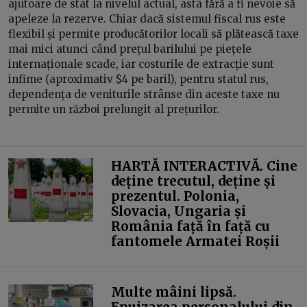
ajutoare de stat la nivelul actual, asta fără a fi nevoie să
apeleze la rezerve. Chiar dacă sistemul fiscal rus este
flexibil și permite producătorilor locali să plătească taxe
mai mici atunci când prețul barilului pe piețele
internaționale scade, iar costurile de extracție sunt
infime (aproximativ $4 pe baril), pentru statul rus,
dependența de veniturile strânse din aceste taxe nu
permite un război prelungit al prețurilor.
HARTĂ INTERACTIVĂ. Cine
deține trecutul, deține și
prezentul. Polonia,
Slovacia, Ungaria și
România față în față cu
fantomele Armatei Roșii
Multe mâini lipsă.