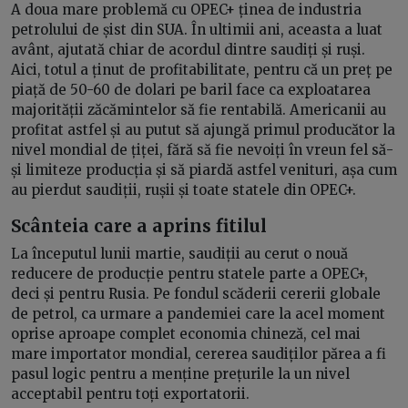
A doua mare problemă cu OPEC+ ținea de industria
petrolului de șist din SUA. În ultimii ani, aceasta a luat
avânt, ajutată chiar de acordul dintre saudiți și ruși.
Aici, totul a ținut de profitabilitate, pentru că un preț pe
piață de 50-60 de dolari pe baril face ca exploatarea
majorității zăcămintelor să fie rentabilă. Americanii au
profitat astfel și au putut să ajungă primul producător la
nivel mondial de țiței, fără să fie nevoiți în vreun fel să-
și limiteze producția și să piardă astfel venituri, așa cum
au pierdut saudiții, rușii și toate statele din OPEC+.
Scânteia care a aprins fitilul
La începutul lunii martie, saudiții au cerut o nouă
reducere de producție pentru statele parte a OPEC+,
deci și pentru Rusia. Pe fondul scăderii cererii globale
de petrol, ca urmare a pandemiei care la acel moment
oprise aproape complet economia chineză, cel mai
mare importator mondial, cererea saudiților părea a fi
pasul logic pentru a menține prețurile la un nivel
acceptabil pentru toți exportatorii.