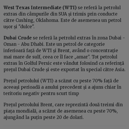
West Texas Intermediate (WTI)
se referă la petrolul
extras din câmpurile din SUA și trimis prin conducte
către Cushing, Oklahoma. Este de asemenea un petrol
ușor și "dulce".
Dubai Crude
se referă la petrolul extras în zona Dubai -
Oman - Abu Dhabi. Este un petrol de categorie
inferioară față de WTI și Brent, având o concentrație
mai mare de sulf, ceea ce îl face „amar”. Tot petrolul
extras în Golful Persic este vândut folosind ca referință
prețul Dubai Crude și este exportat în special către Asia.
Prețul petrolului (WTI) a scăzut cu peste 70% față de
aceeași perioadă a anului precedent și a ajuns chiar în
teritoriu negativ pentru scurt timp
Prețul petrolului Brent, care reprezintă două treimi din
piața mondială, a scăzut de asemenea cu peste 70%,
ajungând la puțin peste 20 de dolari.