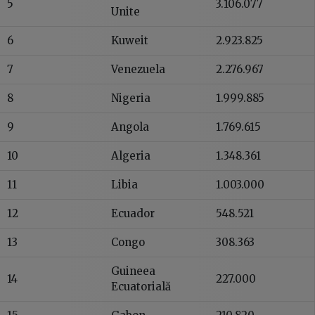
5
3.106.077
Unite
6
Kuweit
2.923.825
7
Venezuela
2.276.967
8
Nigeria
1.999.885
9
Angola
1.769.615
10
Algeria
1.348.361
11
Libia
1.003.000
12
Ecuador
548.521
13
Congo
308.363
Guineea
14
227.000
Ecuatorială