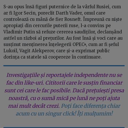
S-au opus însă figuri puternice de la vârful Rusiei, cum
ar fi Igor Secin, poreclit Darth Vader, omul care
controlează cu mână de fier Rosneft. Împreună cu niște
apropiați din cercurile puterii ruse, l-a convins pe
Vladimir Putin să refuze cererea saudiților, declanșând
astfel un război al prețurilor. Au fost însă și voci care au
susținut menținerea înțelegerii OPEC+, cum ar fi șeful
Lukoil, Vagit Alekperov, care și-a exprimat public
dorința ca statele să coopereze în continuare.
Investigațiile și reportajele independente nu se
fac din like-uri. Cititorii care le susțin financiar
sunt cei care le fac posibile. Dacă prețuiești presa
noastră, cu o sumă mică pe lună ne poți ajuta
mai mult decât crezi.
Poți face diferența chiar
acum cu un singur click! Îți mulțumim!