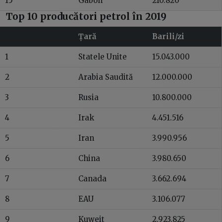
15
Gabon
210.820
Top 10 producători petrol în 2019
Țară
Barili/zi
1
Statele Unite
15.043.000
2
Arabia Saudită
12.000.000
3
Rusia
10.800.000
4
Irak
4.451.516
5
Iran
3.990.956
6
China
3.980.650
7
Canada
3.662.694
8
EAU
3.106.077
9
Kuweit
2.923.825