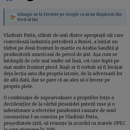
Adaugă-ne la favorite pe Google ca să nu dispărem din
feed-ul tău
Vladimir Putin, sfătuit de unii dintre apropiații săi care
controlează industria petrolieră a Rusiei, a inițiat un
război pe două fronturi în martie cu Arabia Saudită și
producătorii americani de petrol de șist. Așa cum se
întâmplă de cele mai multe ori însă, cei care luptă pe
mai multe fronturi pierd. Rușii ar fi trebuit să fi învățat
deja lecția asta din propria istorie, de la adversarii lor
de altă dată, dar se pare că au ales să o învețe pe
propria piele.
O combinație de supraevaluare a propriilor forțe a
decidenților de la vârful piramidei puterii ruse și o
subestimare a efectelor pandemiei cauzate de noul
coronavirus l-au convins pe Vladimir Putin,
președintele țării, să renunțe la acordul cu statele OPEC
la care ajunsese în 2016.