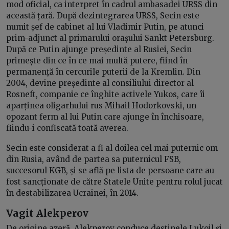
mod oficial, ca interpret în cadrul ambasadei URSS din
această țară. După dezintegrarea URSS, Secin este
numit șef de cabinet al lui Vladimir Putin, pe atunci
prim-adjunct al primarului orașului Sankt Petersburg.
După ce Putin ajunge președinte al Rusiei, Secin
primește din ce în ce mai multă putere, fiind în
permanență în cercurile puterii de la Kremlin. Din
2004, devine președinte al consiliului director al
Rosneft, companie ce înghite activele Yukos, care îi
aparținea oligarhului rus Mihail Hodorkovski, un
opozant ferm al lui Putin care ajunge în închisoare,
fiindu-i confiscată toată averea.
Secin este considerat a fi al doilea cel mai puternic om
din Rusia, având de partea sa puternicul FSB,
succesorul KGB, și se află pe lista de persoane care au
fost sancționate de către Statele Unite pentru rolul jucat
în destabilizarea Ucrainei, în 2014.
Vagit Alekperov
De origine azeră, Alekperov conduce destinele Lukoil și