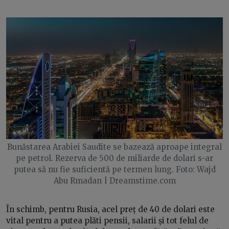
Bunăstarea Arabiei Saudite se bazează aproape integral
pe petrol. Rezerva de 500 de miliarde de dolari s-ar
putea să nu fie suficientă pe termen lung. Foto: Wajd
Abu Rmadan | Dreamstime.com
În schimb, pentru Rusia, acel preț de 40 de dolari este
vital pentru a putea plăti pensii, salarii și tot felul de