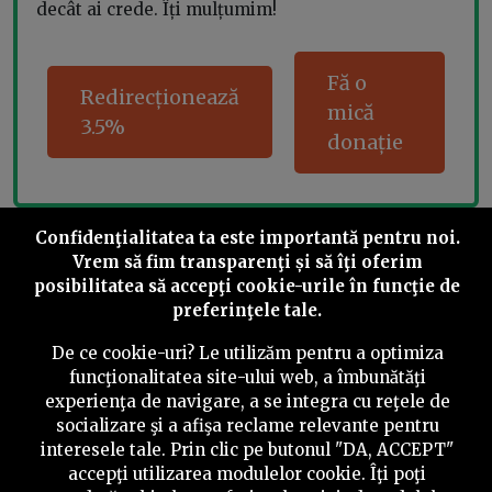
decât ai crede. Îți mulțumim!
Fă o
Redirecționează
mică
3.5%
donație
Confidenţialitatea ta este importantă pentru noi.
Share this
Vrem să fim transparenţi și să îţi oferim
posibilitatea să accepţi cookie-urile în funcţie de
preferinţele tale.
De ce cookie-uri? Le utilizăm pentru a optimiza
funcţionalitatea site-ului web, a îmbunătăţi
©
2026
PressOne.ro
experienţa de navigare, a se integra cu reţele de
socializare şi a afişa reclame relevante pentru
interesele tale. Prin clic pe butonul "DA, ACCEPT"
RSS
Newslettere
Despre noi
Politica editorială
accepţi utilizarea modulelor cookie. Îţi poţi