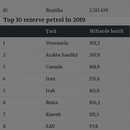
10
Brazilia
2.515.459
Top 10 rezerve petrol în 2019
Țară
Miliarde barili
1
Venezuela
303,2
2
Arabia Saudită
267,0
3
Canada
168,9
4
Iran
155,6
5
Irak
145,0
6
Rusia
106,2
7
Kuweit
101,5
8
EAU
97,8