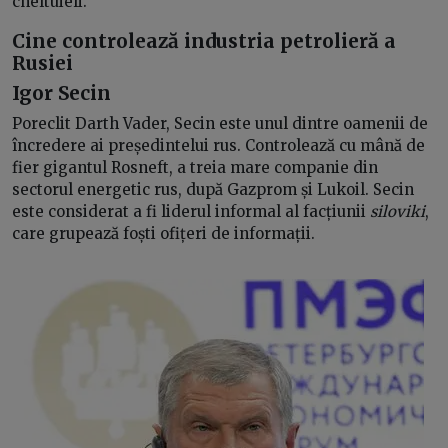
cheltuieli.
Cine controlează industria petrolieră a
Rusiei
Igor Secin
Poreclit Darth Vader, Secin este unul dintre oamenii de
încredere ai președintelui rus. Controlează cu mână de
fier gigantul Rosneft, a treia mare companie din
sectorul energetic rus, după Gazprom și Lukoil. Secin
este considerat a fi liderul informal al facțiunii
siloviki
,
care grupează foști ofițeri de informații.