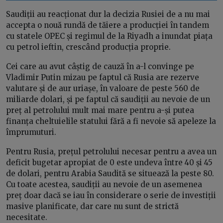
Saudiții au reacționat dur la decizia Rusiei de a nu mai
accepta o nouă rundă de tăiere a producției în tandem
cu statele OPEC și regimul de la Riyadh a inundat piața
cu petrol ieftin, crescând producția proprie.
Cei care au avut câștig de cauză în a-l convinge pe
Vladimir Putin mizau pe faptul că Rusia are rezerve
valutare și de aur uriașe, în valoare de peste 560 de
miliarde dolari, și pe faptul că saudiții au nevoie de un
preț al petrolului mult mai mare pentru a-și putea
finanța cheltuielile statului fără a fi nevoie să apeleze la
împrumuturi.
Pentru Rusia, prețul petrolului necesar pentru a avea un
deficit bugetar apropiat de 0 este undeva între 40 și 45
de dolari, pentru Arabia Saudită se situează la peste 80.
Cu toate acestea, saudiții au nevoie de un asemenea
preț doar dacă se iau în considerare o serie de investiții
masive planificate, dar care nu sunt de strictă
necesitate.