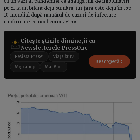
cu un vârf al pandemiei ce adaugă mii de îmbolnăviri
pe zi la un bilanț deja sumbru, iar țara este deja în top
10 mondial după numărul de cazuri de infectare
confirmate cu noul coronavirus.
Citește știrile dimineții cu
Newsletterele PressOne
Revista Presei
Viața bună
Descoperă
Migrapop
Mai Bine