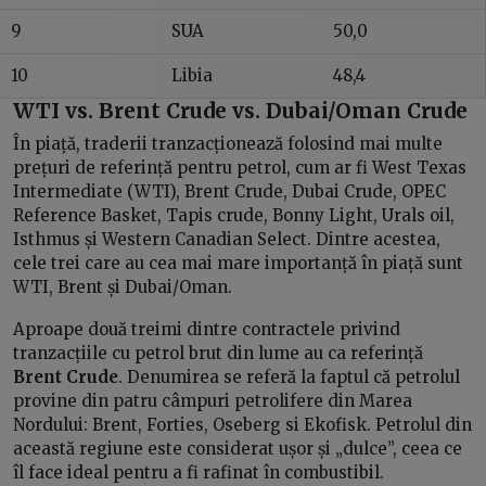
9
SUA
50,0
10
Libia
48,4
WTI vs. Brent Crude vs. Dubai/Oman Crude
În piață, traderii tranzacționează folosind mai multe
prețuri de referință pentru petrol, cum ar fi West Texas
Intermediate (WTI), Brent Crude, Dubai Crude, OPEC
Reference Basket, Tapis crude, Bonny Light, Urals oil,
Isthmus și Western Canadian Select. Dintre acestea,
cele trei care au cea mai mare importanță în piață sunt
WTI, Brent și Dubai/Oman.
Aproape două treimi dintre contractele privind
tranzacțiile cu petrol brut din lume au ca referință
Brent Crude
. Denumirea se referă la faptul că petrolul
provine din patru câmpuri petrolifere din Marea
Nordului: Brent, Forties, Oseberg si Ekofisk. Petrolul din
această regiune este considerat ușor și „dulce”, ceea ce
îl face ideal pentru a fi rafinat în combustibil.