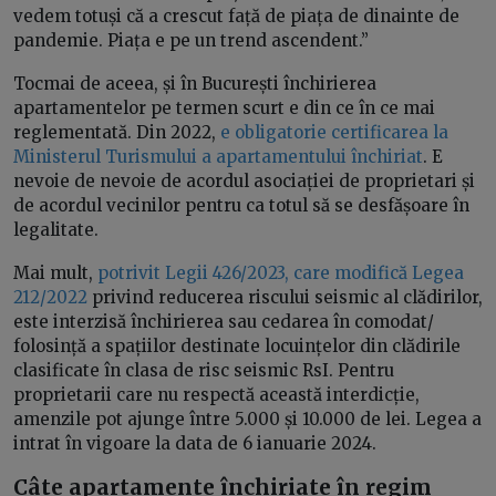
vedem totuși că a crescut față de piața de dinainte de
pandemie. Piața e pe un trend ascendent.”
Tocmai de aceea, și în București închirierea
apartamentelor pe termen scurt e din ce în ce mai
reglementată. Din 2022,
e obligatorie certificarea la
Ministerul Turismului a apartamentului închiriat
. E
nevoie de nevoie de acordul asociației de proprietari și
de acordul vecinilor pentru ca totul să se desfășoare în
legalitate.
Mai mult,
potrivit Legii 426/2023, care modifică Legea
212/2022
privind reducerea riscului seismic al clădirilor,
este interzisă închirierea sau cedarea în comodat/
folosință a spațiilor destinate locuințelor din clădirile
clasificate în clasa de risc seismic RsI. Pentru
proprietarii care nu respectă această interdicție,
amenzile pot ajunge între 5.000 și 10.000 de lei. Legea a
intrat în vigoare la data de 6 ianuarie 2024.
Câte apartamente închiriate în regim