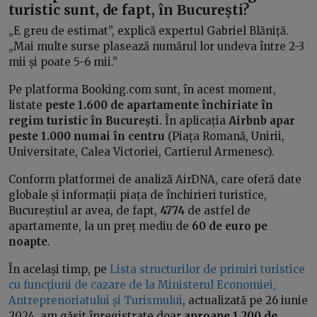
turistic sunt, de fapt, în București?
„E greu de estimat”, explică expertul Gabriel Blăniță.
„Mai multe surse plasează numărul lor undeva între 2-3
mii și poate 5-6 mii.”
Pe platforma Booking.com sunt, în acest moment,
listate
peste 1.600 de apartamente închiriate în
regim turistic în București
. În aplicația
Airbnb apar
peste 1.000 numai în centru
(Piața Romană, Unirii,
Universitate, Calea Victoriei, Cartierul Armenesc).
Conform platformei de analiză AirDNA, care oferă date
globale și informații piața de închirieri turistice,
Bucureștiul ar avea, de fapt,
4774
de astfel de
apartamente, la un preț mediu de
60 de euro pe
noapte
.
În același timp, pe
Lista structurilor de primiri turistice
cu funcțiuni de cazare de la Ministerul Economiei,
Antreprenoriatului și Turismului
, actualizată pe 26 iunie
2024, am găsit înregistrate doar
aproape 1.200 de