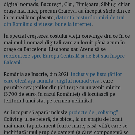
digital nomads, București, Cluj, Timișoara, Sibiu și chiar
orașe mai mici, precum Craiova, au început să fie din ce
în ce mai bine plasate,
datorită costurilor mici de trai
din România și vitezei bune la internet
.
În special creșterea costului vieții convinge din ce în ce
mai mulți nomazi digitali care au locuit până acum în
orașe ca Barcelona, Lisabona sau Atena să se
reorienteze spre Europa Centrală și de Est sau înspre
Balcani
.
România se înscrie, din 2021,
inclusiv pe lista țărilor
care oferă așa-numita „digital nomad visa”
, care
permite cetățenilor din țări terțe cu un venit minim
(3.700 de euro, în cazul României) să locuiască pe
teritoriul unui stat pe termen nelimitat.
Au început să apară inclusiv
proiecte de „coliving”
.
Coliving-ul se referă, de obicei, la un spațiu de locuit
mai mare (apartament foarte mare, casă, vilă), care se
închiriază unui grup de oameni (a cărei componență se