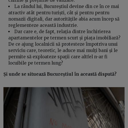
chiriile și prețurile de vânzare.
La rândul lui, Bucureștiul devine din ce în ce mai
atractiv atât pentru turiști, cât și pentru pentru
nomazii digitali, dar autoritățile abia acum încep să
reglementeze această industrie.
Dar care e, de fapt, relația dintre închirierea
apartamentelor pe termen scurt și piața imobiliară?
De ce ajung localnicii să protesteze împotriva unui
serviciu care, teoretic, le aduce mai mulți bani și le
permite să exploateze spații care altfel n-ar fi
locuibile pe termen lung?
Și unde se situează Bucureștiul în această dispută?