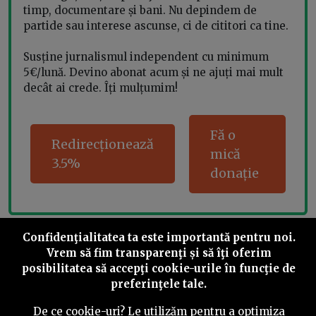
timp, documentare și bani. Nu depindem de
partide sau interese ascunse, ci de cititori ca tine.
Susține jurnalismul independent cu minimum
5€/lună. Devino abonat acum și ne ajuți mai mult
decât ai crede. Îți mulțumim!
Fă o
Redirecționează
mică
3.5%
donație
Confidenţialitatea ta este importantă pentru noi.
Share this
Vrem să fim transparenţi și să îţi oferim
posibilitatea să accepţi cookie-urile în funcţie de
preferinţele tale.
De ce cookie-uri? Le utilizăm pentru a optimiza