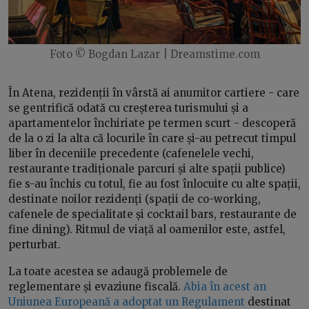
Foto © Bogdan Lazar | Dreamstime.com
În Atena, rezidenții în vârstă ai anumitor cartiere - care
se gentrifică odată cu creșterea turismului și a
apartamentelor închiriate pe termen scurt - descoperă
de la o zi la alta că locurile în care și-au petrecut timpul
liber în deceniile precedente (cafenelele vechi,
restaurante tradiționale parcuri și alte spații publice)
fie s-au închis cu totul, fie au fost înlocuite cu alte spații,
destinate noilor rezidenți (spații de co-working,
cafenele de specialitate și cocktail bars, restaurante de
fine dining). Ritmul de viață al oamenilor este, astfel,
perturbat.
La toate acestea se adaugă problemele de
reglementare și evaziune fiscală.
Abia în acest an
Uniunea Europeană a adoptat un Regulament
destinat