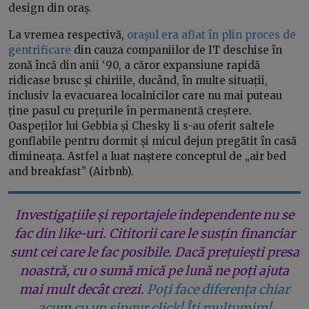
design din oraș.
La vremea respectivă,
orașul era aflat în plin proces de
gentrificare
din cauza companiilor de IT deschise în
zonă încă din anii ‘90, a căror expansiune rapidă
ridicase brusc și chiriile, ducând, în multe situații,
inclusiv la evacuarea localnicilor care nu mai puteau
ține pasul cu prețurile în permanentă creștere.
Oaspeților lui Gebbia și Chesky li s-au oferit saltele
gonflabile pentru dormit și micul dejun pregătit în casă
dimineața. Astfel a luat naștere conceptul de „air bed
and breakfast” (Airbnb).
Investigațiile și reportajele independente nu se
fac din like-uri. Cititorii care le susțin financiar
sunt cei care le fac posibile. Dacă prețuiești presa
noastră, cu o sumă mică pe lună ne poți ajuta
mai mult decât crezi.
Poți face diferența chiar
acum cu un singur click! Îți mulțumim!