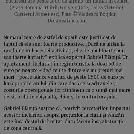
București are peste 1000 de airbnb-uri numai în centru
(Piața Romană, Unirii, Universitate, Calea Victoriei,
Cartierul Armenesc). Foto © Vladescu Bogdan |
Dreamstime.com
Numărul mare de astfel de spații este justificat de
faptul că ele sunt foarte productive. „Dacă ne uităm la
randamentul acestei activități, el este unul foarte bun
sau foarte lucrativ”, explică expertul Gabriel Blăniță. Un
apartament, închiriat în regim turistic la doar 50 de
euro pe noapte - deși multe dintre ele au prețuri mai
mari - poate aduce venituri de peste 1.500 de euro pe
lună proprietarului, din care dacă se scad taxele și
costurile operaționale tot rămânem cu o sumă mai mare
decât o chirie obișnuită, chiar și în centrul orașului.
Gabriel Blăniță susține că, potrivit cercetărilor, impactul
acestor închirieri asupra prețurilor la chirii și vânzări
este încă destul de limitat, dacă facem însă abstracție
de zona centrală.