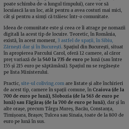
poate schimba de-a lungul timpului), care vor să
locuiască la un loc, atât pentru a avea costuri mai mici,
cât și pentru a simți că trăiesc într-o comunitate.
Ideea de comunitate este și ceea ce îi atrage pe nomazii
digitali la acest tip de locuire. Teoretic, în România,
există, în acest moment,
3 astfel de spații, în Sibiu,
Zărnești dar și în București
. Spațiul din București, situat
în apropierea Parcului Carol, oferă 12 camere, al căror
preț variază de la
540 la 735 de euro
pe lună (sau între
155 și 215 euro pe săptămână). Spațiul nu se regăsește
pe lista Ministerului.
Practic,
site-ul coliving.com
are listate și alte închirieri
de acest tip, camere în spații comune, în
Craiova (de la
700 de euro pe lună), Slobozia (de la 563 de euro pe
lună) sau Făgăraș (de la 700 de euro pe lună)
, dar și în
alte orașe, precum Târgu Mureș, Bacău, Constanța,
Timișoara, Brașov, Tulcea sau Sinaia, toate de la 800 de
euro pe lună în sus.