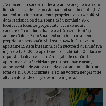
„Noi facem un sondaj în fiecare an pe orașele mari din
România să vedem cam câți oameni stau în chirie și câți
oameni stau în apartamente proprietate personală. Și
dacă statistica oficială spune că în România 95%
locuiesc în locuințe proprietate, ceea ce ne zic
sondajele în mediul urban e o cifră ușor diferită și
anume că doar 2 din 3 oameni stau în apartamente
proprietate personală. Și circa 13-14% închiriază un
apartament. Asta înseamnă că în București ar fi undeva
în jur de 150.000 de apartamente închiriate. Or, dacă ne
raportăm la diverse estimări legate de numărul
apartamentelor închiriate pe termen foarte scurt,
atunci vorbim de câteva mii de apartamente, dintr-un
total de 150.000 închiriate. Deci nu vorbim neapărat de
altceva decât de o nișă destul de îngustă.”