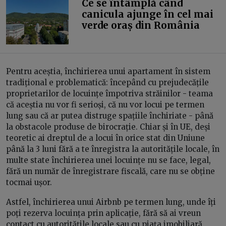
Ce se întâmplă când
canicula ajunge în cel mai
verde oraș din România
Pentru aceștia, închirierea unui apartament în sistem
tradițional e problematică: începând cu prejudecățile
proprietarilor de locuințe împotriva străinilor - teama
că aceștia nu vor fi serioși, că nu vor locui pe termen
lung sau că ar putea distruge spațiile închiriate - până
la obstacole produse de birocrație. Chiar și în UE, deși
teoretic ai dreptul de a locui în orice stat din Uniune
până la 3 luni fără a te înregistra la autoritățile locale, în
multe state închirierea unei locuințe nu se face, legal,
fără un număr de înregistrare fiscală, care nu se obține
tocmai ușor.
Astfel, închirierea unui Airbnb pe termen lung, unde îți
poți rezerva locuința prin aplicație, fără să ai vreun
contact cu autoritățile locale sau cu piața imobiliară