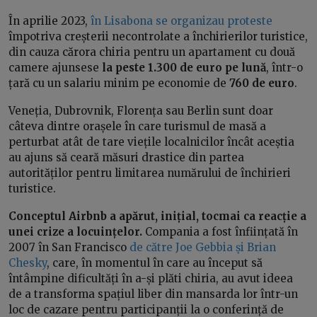
În aprilie 2023,
în Lisabona se organizau proteste
împotriva creșterii necontrolate a închirierilor turistice,
din cauza cărora chiria pentru un apartament cu două
camere ajunsese
la peste 1.300 de euro pe lună
, într-o
țară cu un salariu minim pe economie de
760 de euro
.
Veneția, Dubrovnik, Florența sau Berlin sunt doar
câteva dintre orașele în care turismul de masă a
perturbat atât de tare viețile localnicilor încât aceștia
au ajuns să ceară măsuri drastice din partea
autorităților pentru limitarea numărului de închirieri
turistice.
Conceptul Airbnb a apărut, inițial, tocmai ca reacție a
unei crize a locuințelor.
Compania a fost înființată în
2007 în San Francisco
de către Joe Gebbia și Brian
Chesky
, care, în momentul în care au început să
întâmpine dificultăți în a-și plăti chiria, au avut ideea
de a transforma spațiul liber din mansarda lor într-un
loc de cazare pentru participanții la o conferință de