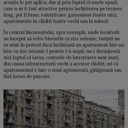
aceștia le pot aplica, dar și prin faptul că unele spații,
care n-ar fi fost atractive pentru închirierea pe termen
lung, pot fi brusc valorificate: garsoniere foarte mici,
apartamente în clădiri foarte vechi sau la subsol.
În centrul Bucureștiului, spre exemplu, unde locuitorii
au început să evite blocurile cu risc seismic, turiștii nu
se simt în pericol dacă închiriază un apartament într-un
bloc cu risc seismic I pentru 3-4 nopți; nu-i deranjează
nici faptul că iarna, costurile de întreținere sunt mari,
din cauza infrastructurii vechi a acestor clădiri; ori că
apartamentul e într-o zonă aglomerată, gălăgioasă sau
fără locuri de parcare.