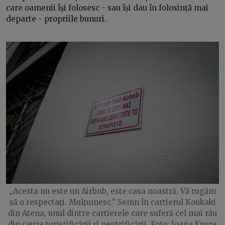
care oamenii își folosesc - sau își dau în folosință mai
departe - propriile bunuri.
„Acesta nu este un Airbnb, este casa noastră. Vă rugăm
să o respectați. Mulțumesc.” Semn în cartierul Koukaki
din Atena, unul dintre cartierele care suferă cel mai rău
din cauza turistificării și gentrificării. Foto: Ioana Epure