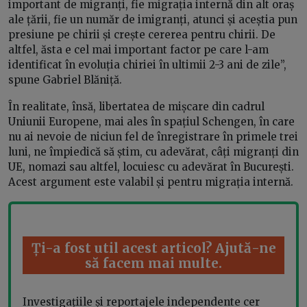
important de migranți, fie migrația internă din alt oraș
ale țării, fie un număr de imigranți, atunci și aceștia pun
presiune pe chirii și crește cererea pentru chirii. De
altfel, ăsta e cel mai important factor pe care l-am
identificat în evoluția chiriei în ultimii 2-3 ani de zile”,
spune Gabriel Blăniță.
În realitate, însă, libertatea de mișcare din cadrul
Uniunii Europene, mai ales în spațiul Schengen, în care
nu ai nevoie de niciun fel de înregistrare în primele trei
luni, ne împiedică să știm, cu adevărat, câți migranți din
UE, nomazi sau altfel, locuiesc cu adevărat în București.
Acest argument este valabil și pentru migrația internă.
Ți-a fost util acest articol? Ajută-ne
să facem mai multe.
Investigațiile și reportajele independente cer