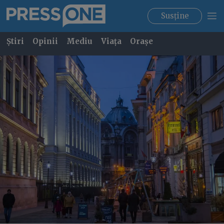
Susține
Știri
Opinii
Mediu
Viața
Orașe