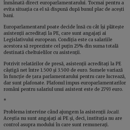
înmânată direct europarlamentarului. Tocmai pentru a
evita situația ca el să dispună după bunul plac de acești
bani.
Europarlamentarul poate decide însă cu cât își plătește
asistenții acreditați la PE, care sunt angajați ai
Legislativului european. Condiția este ca salariile
acestora să reprezinte cel puțin 25% din suma totală
destinată cheltuielilor cu asistenții.
Potrivit relatărilor de presă, asistenții acreditați la PE
câștigă net între 1.500 și 3.500 de euro. Sumele variază
în funcție de țara parlamentarului pentru care lucrează,
dar sunt plafonate. Plafonul impus europarlamentarilor
români pentru salariul unui asistent este de 2793 euro.
*
Problema intervine când ajungem la asistenții
locali
.
Aceștia nu sunt angajați ai PE și, deci, instituția nu are
control asupra modului în care sunt remunerați.