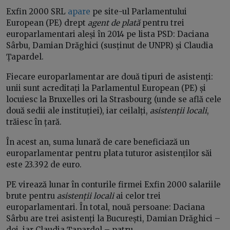
Exfin 2000 SRL
apare
pe site-ul Parlamentului
European (PE) drept
agent de plată
pentru trei
europarlamentari aleși în 2014 pe lista PSD: Daciana
Sârbu, Damian Drăghici (susținut de UNPR) și Claudia
Țapardel.
Fiecare europarlamentar are două tipuri de asistenți:
unii sunt acreditați la Parlamentul European (PE) și
locuiesc la Bruxelles ori la Strasbourg (unde se află cele
două sedii ale instituției), iar ceilalți,
asistenții locali
,
trăiesc în țară.
În acest an, suma lunară de care beneficiază un
europarlamentar pentru plata tuturor asistenților săi
este 23.392 de euro.
PE virează lunar în conturile firmei Exfin 2000 salariile
brute pentru
asistenții locali
ai celor trei
europarlamentari. În total, nouă persoane: Daciana
Sârbu are trei asistenți la București, Damian Drăghici –
doi, iar Claudia Țapardel – patru.