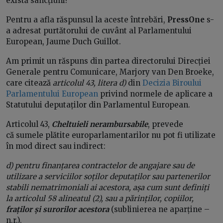
există sancțiuni?
Pentru a afla răspunsul la aceste întrebări,
PressOne
s-
a adresat purtătorului de cuvânt al Parlamentului
European, Jaume Duch Guillot.
Am primit un răspuns din partea directorului Direcției
Generale pentru Comunicare, Marjory van Den Broeke,
care citează
articolul 43, litera d)
din
Decizia Biroului
Parlamentului European
privind normele de aplicare a
Statutului deputaților din Parlamentul European.
Articolul 43,
Cheltuieli nerambursabile
, prevede
că sumele plătite europarlamentarilor nu pot fi utilizate
în mod direct sau indirect:
d) pentru finanțarea contractelor de angajare sau de
utilizare a serviciilor soților deputaților sau partenerilor
stabili nematrimoniali ai acestora, așa cum sunt definiți
la articolul 58 alineatul (2), sau a părinților, copiilor,
fraților și surorilor acestora
(sublinierea ne aparține –
n.r.).