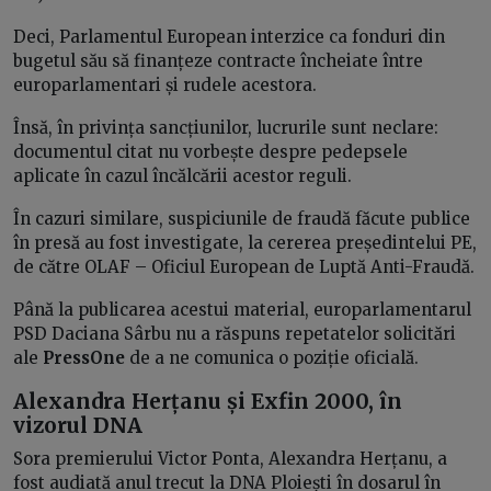
Deci, Parlamentul European interzice ca fonduri din
bugetul său să finanțeze contracte încheiate între
europarlamentari și rudele acestora.
Însă, în privința sancțiunilor, lucrurile sunt neclare:
documentul citat nu vorbește despre pedepsele
aplicate în cazul încălcării acestor reguli.
În cazuri similare, suspiciunile de fraudă făcute publice
în presă au fost investigate, la cererea președintelui PE,
de către OLAF – Oficiul European de Luptă Anti-Fraudă.
Până la publicarea acestui material, europarlamentarul
PSD Daciana Sârbu nu a răspuns repetatelor solicitări
ale
PressOne
de a ne comunica o poziție oficială.
Alexandra Herțanu și Exfin 2000, în
vizorul DNA
Sora premierului Victor Ponta, Alexandra Herțanu, a
fost audiată anul trecut la DNA Ploiești în dosarul în