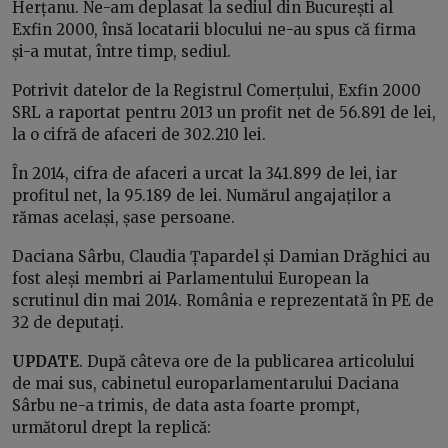
Herțanu. Ne-am deplasat la sediul din București al
Exfin 2000, însă locatarii blocului ne-au spus că firma
și-a mutat, între timp, sediul.
Potrivit datelor de la Registrul Comerțului, Exfin 2000
SRL a raportat pentru 2013 un profit net de 56.891 de lei,
la o cifră de afaceri de 302.210 lei.
În 2014, cifra de afaceri a urcat la 341.899 de lei, iar
profitul net, la 95.189 de lei. Numărul angajaților a
rămas același, șase persoane.
Daciana Sârbu, Claudia Țapardel și Damian Drăghici au
fost aleși membri ai Parlamentului European la
scrutinul din mai 2014. România e reprezentată în PE de
32 de deputați.
UPDATE
. După câteva ore de la publicarea articolului
de mai sus, cabinetul europarlamentarului Daciana
Sârbu ne-a trimis, de data asta foarte prompt,
următorul drept la replică: