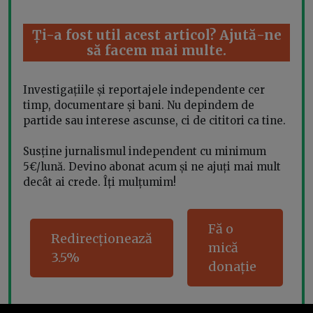
Ți-a fost util acest articol? Ajută-ne
să facem mai multe.
Investigațiile și reportajele independente cer
timp, documentare și bani. Nu depindem de
partide sau interese ascunse, ci de cititori ca tine.
Susține jurnalismul independent cu minimum
5€/lună. Devino abonat acum și ne ajuți mai mult
decât ai crede. Îți mulțumim!
Fă o
Redirecționează
mică
3.5%
donație