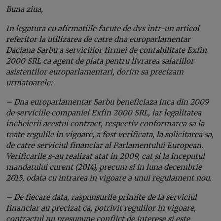
Buna ziua,
In legatura cu afirmatiile facute de dvs intr-un articol
referitor la utilizarea de catre dna europarlamentar
Daciana Sarbu a serviciilor firmei de contabilitate Exfin
2000 SRL ca agent de plata pentru livrarea salariilor
asistentilor europarlamentari, dorim sa precizam
urmatoarele:
– Dna europarlamentar Sarbu beneficiaza inca din 2009
de serviciile companiei Exfin 2000 SRL, iar legalitatea
incheierii acestui contract, respectiv conformarea sa la
toate regulile in vigoare, a fost verificata, la solicitarea sa,
de catre serviciul financiar al Parlamentului European.
Verificarile s-au realizat atat in 2009, cat si la inceputul
mandatului curent (2014), precum si in luna decembrie
2015, odata cu intrarea in vigoare a unui regulament nou.
– De fiecare data, raspunsurile primite de la serviciul
financiar au precizat ca, potrivit regulilor in vigoare,
contractul nu presupune conflict de interese si este