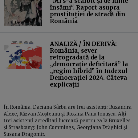
"Mi s-a scârbit şi de mine
însămi". Raport asupra
prostituţiei de stradă din
România
ANALIZĂ / ÎN DERIVĂ:
România, sever
retrogradată de la
„democrație deficitară” la
„regim hibrid” în Indexul
Democrației 2024. Câteva
explicații
În România, Daciana Sârbu are trei asistenți: Ruxandra
Alexe, Răzvan Moșteanu și Roxana Panu Ionașcu. Alți
trei asistenți acreditați lucrează pentru ea la Bruxelles
și Strasbourg: John Cummings, Georgiana Drăghici și
Susana Dragomir.