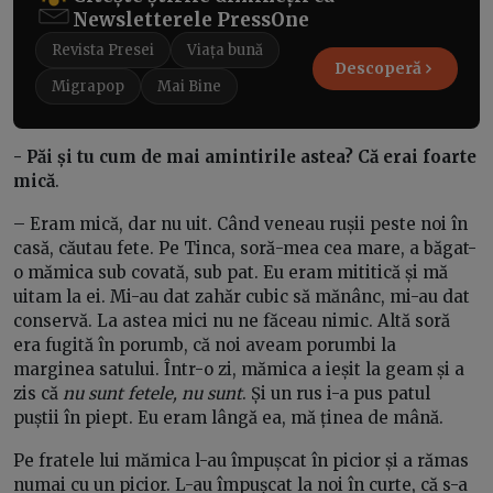
Newsletterele PressOne
Revista Presei
Viața bună
Descoperă
Migrapop
Mai Bine
- Păi și tu cum de mai amintirile astea? Că erai foarte
mică
.
– Eram mică, dar nu uit. Când veneau rușii peste noi în
casă, căutau fete. Pe Tinca, soră-mea cea mare, a băgat-
o mămica sub covată, sub pat. Eu eram mititică și mă
uitam la ei. Mi-au dat zahăr cubic să mănânc, mi-au dat
conservă. La astea mici nu ne făceau nimic. Altă soră
era fugită în porumb, că noi aveam porumbi la
marginea satului. Într-o zi, mămica a ieșit la geam și a
zis că
nu sunt fetele, nu sunt
. Și un rus i-a pus patul
puștii în piept. Eu eram lângă ea, mă ținea de mână.
Pe fratele lui mămica l-au împușcat în picior și a rămas
numai cu un picior. L-au împușcat la noi în curte, că s-a