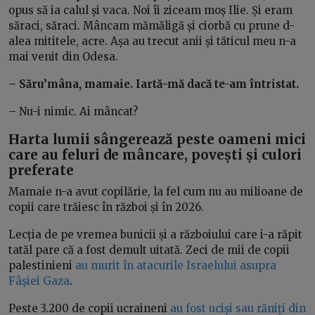
opus să ia calul și vaca. Noi îi ziceam moș Ilie. Și eram
săraci, săraci. Mâncam mămăligă și ciorbă cu prune d-
alea mititele, acre. Așa au trecut anii și tăticul meu n-a
mai venit din Odesa.
– Săru’mâna, mamaie. Iartă-mă dacă te-am întristat.
– Nu-i nimic. Ai mâncat?
Harta lumii sângerează peste oameni mici
care au feluri de mâncare, povești și culori
preferate
Mamaie n-a avut copilărie, la fel cum nu au milioane de
copii care trăiesc în război și în 2026.
Lecția de pe vremea bunicii și a războiului care i-a răpit
tatăl pare că a fost demult uitată. Zeci de mii de copii
palestinieni
au murit în atacurile Israelului asupra
Fâșiei Gaza
.
Peste 3.200 de copii ucraineni
au fost uciși sau răniți din