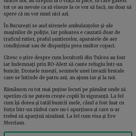
dintre noi, au dreptul la o viață în pace, în care găsesc
tot ce au nevoie ca să viseze la ce vor să facă, nu doar să
spere că nu vor muri nici azi.
În București se aud sirenele ambulanțelor și-ale
mașinilor de poliție, iar poluarea e cauzată doar de
traficul rutier, praful șantierelor, aparatele de aer
condiționat sau de dispariția prea multor copaci.
Citesc o știre despre cum locuitorii din Tulcea au fost
iar îndemnați prin RO-Alert să caute refugiu într-un
buncăr. Dronele rusești, semnele unei invazii brutale
care se întinde de patru ani, au ajuns iar și la noi.
Rămânem cu tot mai puține locuri pe pământ unde să
sperăm că ne putem crește copiii în siguranță. La fel
cum își dorea și tatăl bunicii mele, când a fost luat cu
forța într-un război care nu-i aparținea și care n-ar
trebui să aparțină nimănui. La fel cum visa și Eve
Merriam.