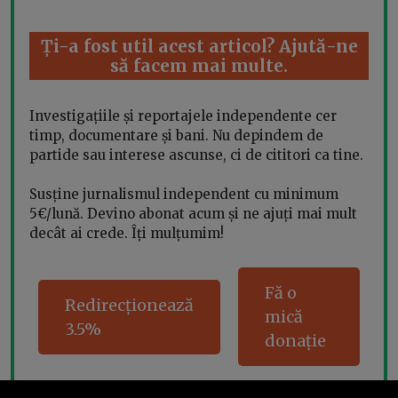
Ți-a fost util acest articol? Ajută-ne
să facem mai multe.
Investigațiile și reportajele independente cer
timp, documentare și bani. Nu depindem de
partide sau interese ascunse, ci de cititori ca tine.
Susține jurnalismul independent cu minimum
5€/lună. Devino abonat acum și ne ajuți mai mult
decât ai crede. Îți mulțumim!
Fă o
Redirecționează
mică
3.5%
donație