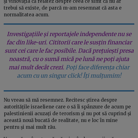
și vinovăția că relatez despre ceea ce simt că nu ar
trebui să existe, de parcă m-am resemnat că asta e
normalitatea acum.
Investigațiile și reportajele independente nu se
fac din like-uri. Cititorii care le susțin financiar
sunt cei care le fac posibile. Dacă prețuiești presa
noastră, cu o sumă mică pe lună ne poți ajuta
mai mult decât crezi.
Poți face diferența chiar
acum cu un singur click! Îți mulțumim!
Nu vreau să mă resemnez. Recitesc știrea despre
autoritățile israeliene care o să îi spânzure de acum pe
palestinienii acuzați de terorism și nu pot să cuprind și
această nouă bucată de realitate, nu e loc în mine
pentru și mai mult rău.