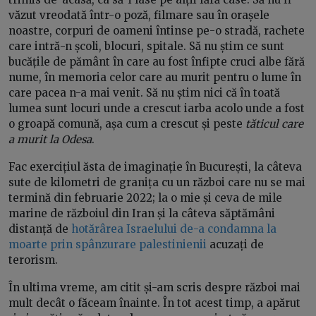
văzut vreodată într-o poză, filmare sau în orașele
noastre, corpuri de oameni întinse pe-o stradă, rachete
care intră-n școli, blocuri, spitale. Să nu știm ce sunt
bucățile de pământ în care au fost înfipte cruci albe fără
nume, în memoria celor care au murit pentru o lume în
care pacea n-a mai venit. Să nu știm nici că în toată
lumea sunt locuri unde a crescut iarba acolo unde a fost
o groapă comună, așa cum a crescut și peste
tăticul care
a murit la Odesa
.
Fac exercițiul ăsta de imaginație în București, la câteva
sute de kilometri de granița cu un război care nu se mai
termină din februarie 2022; la o mie și ceva de mile
marine de războiul din Iran și la câteva săptămâni
distanță de
hotărârea Israelului de-a condamna la
moarte prin spânzurare palestinienii
acuzați de
terorism.
În ultima vreme, am citit și-am scris despre război mai
mult decât o făceam înainte. În tot acest timp, a apărut