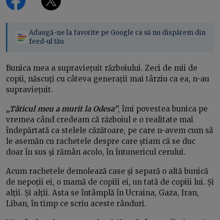
Adaugă-ne la favorite pe Google ca să nu dispărem din
feed-ul tău
Bunica mea a supraviețuit războiului. Zeci de mii de
copii, născuți cu câteva generații mai târziu ca ea, n-au
supraviețuit.
„Tăticul meu a murit la Odesa”
, îmi povestea bunica pe
vremea când credeam că războiul e o realitate mai
îndepărtată ca stelele căzătoare, pe care n-avem cum să
le asemăn cu rachetele despre care știam că se duc
doar în sus și rămân acolo, în întunericul cerului.
Acum rachetele demolează case și separă o altă bunică
de nepoții ei, o mamă de copiii ei, un tată de copiii lui. Și
alții. Și alții. Asta se întâmplă în Ucraina, Gaza, Iran,
Liban, în timp ce scriu aceste rânduri.