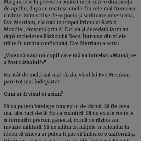
Mă gândesc la povestea bunicii mele într-o dimineață
de aprilie, după ce recitesc unele din cele mai frumoase
cuvinte. Sunt scrise de-o poetă și scriitoare americană,
Eve Merriam, născută în timpul Primului Război
Mondial, crescută prin Al Doilea și decedată la un an
după încheierea Războiului Rece. Într-una din zilele
trăite în umbra conflictului, Eve Merriam a scris:
„Visez să nasc un copil care mă va întreba: «Mamă, ce
a fost războiul?»”
Nu atât de mulți ani mai târziu, visul lui Eve Merriam
pare tot mai îndepărtat.
Cum ar fi visul ei acum?
Să nu putem înțelege conceptul de război. Să fie ceva
mai abstract decât fizica cuantică. Să nu existe cuvinte
și formulări precum genocid, crimă de război sau
invazie militară. Să ne uităm ca mâțele-n calendar la
ideea că cineva ar putea fi pus să îmbrace o uniformă și
trimis de-acasă, ca să-i lase pe alții fără case. Să nu fi