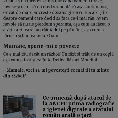
Vreau să nu încetez să mă mir când oamenii urăsc,
lovesc și ucid, să nu cred vreodată că așa suntem noi,
oricât de mare ar crește dezamăgirea cu fiecare știre
despre oameni care decid să facă ce-i mai rău. Avem
nevoie să nu ne pierdem speranța, așa cum au făcut-o
atâția alții care au trăit iadul pe pământ, așa cum a
făcut-o și bunica mea. O sun.
Mamaie, spune-mi o poveste
Ce e mai rău decât un război? Un război trăit de un copil,
așa cum a fost și ea în Al Doilea Război Mondial.
- Mamaie, vrei să-mi povestești ce mai ții tu minte
din război?
Ce urmează după atacul de
la ANCPI: prima radiografie
a igienei digitale a statului
român arată o țară