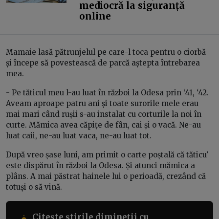
mediocră la siguranță
online
Mamaie lasă pătrunjelul pe care-l toca pentru o ciorbă
și începe să povestească de parcă aștepta întrebarea
mea.
- Pe tăticul meu l-au luat în război la Odesa prin ‘41, ‘42.
Aveam aproape patru ani și toate surorile mele erau
mai mari când rușii s-au instalat cu corturile la noi în
curte. Mămica avea căpițe de fân, cai și o vacă. Ne-au
luat caii, ne-au luat vaca, ne-au luat tot.
După vreo șase luni, am primit o carte poștală că tăticu’
este dispărut în război la Odesa. Și atunci mămica a
plâns. A mai păstrat hainele lui o perioadă, crezând că
totuși o să vină.
Citește știrile dimineții cu