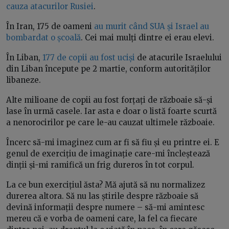
cauza atacurilor Rusiei
.
În Iran, 175 de oameni
au murit când SUA și Israel au
bombardat o școală
. Cei mai mulți dintre ei erau elevi.
În Liban,
177 de copii au fost uciși
de atacurile Israelului
din Liban începute pe 2 martie, conform autorităților
libaneze.
Alte milioane de copii au fost forțați de războaie să-și
lase în urmă casele. Iar asta e doar o listă foarte scurtă
a nenorocirilor pe care le-au cauzat ultimele războaie.
Încerc să-mi imaginez cum ar fi să fiu și eu printre ei. E
genul de exercițiu de imaginație care-mi încleștează
dinții și-mi ramifică un frig dureros în tot corpul.
La ce bun exercițiul ăsta? Mă ajută să nu normalizez
durerea altora. Să nu las știrile despre războaie să
devină informații despre numere – să-mi amintesc
mereu că e vorba de oameni care, la fel ca fiecare