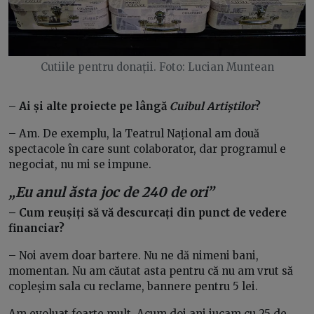
Cutiile pentru donații. Foto: Lucian Muntean
– Ai și alte proiecte pe lângă
Cuibul Artiștilor
?
– Am. De exemplu, la Teatrul Național am două
spectacole în care sunt colaborator, dar programul e
negociat, nu mi se impune.
„Eu anul ăsta joc de 240 de ori”
– Cum reușiți să vă descurcați din punct de vedere
financiar?
– Noi avem doar bartere. Nu ne dă nimeni bani,
momentan. Nu am căutat asta pentru că nu am vrut să
copleșim sala cu reclame, bannere pentru 5 lei.
Am evoluat foarte mult. Acum doi ani jucam cu 25 de