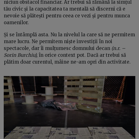
niciun obstacol financiar. Ar trebui să rămână la simțul
tău civic și la capacitatea ta mentală să discerni că e
nevoie să plătești pentru ceea ce vezi și pentru munca
oamenilor.
Și se întâmplă asta. Nu la nivelul la care să ne permitem
mare lucru. Ne permitem niște investiții în noi
spectacole, dar îi mulțumesc domnului decan
(n.r. –
Sorin Burchiu),
în orice context pot. Dacă ar trebui să
plătim doar curentul, mâine ne-am opri din activitate.