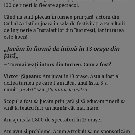
100 de tineri la fiecare spectacol.
Când nu sunt plecați în turnee prin țară, actorii din
Cuibul Artiștilor joacă în sala de festivități a Facultății
de Inginerie a Instalațiilor din București, iar intrarea
este liberă.
„Jucăm în formă de inimă în 13 orașe din
țară
„
– Tocmai v-ați întors din turneu. Cum a fost?
Victor Țăpeanu:
Am jucat în 13 orașe. Ăsta a fost al
doilea turneu pe care l-am făcut anul ăsta. S-a
numit
„heArt”
sau
„Cu inima la teatru”
.
Scopul a fost să jucăm prin țară și să educăm tinerii să
vină la teatru într-un număr cât mai mare.
Am ajuns la 1.800 de spectatori în 13 orașe.
Am avut și probleme. Acum a trebuit să ne sponsorizăm