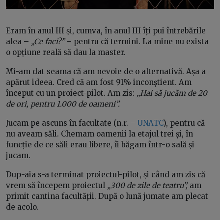
Eram în anul III și, cumva, în anul III îți pui întrebările
alea –
„Ce faci?”
– pentru că termini. La mine nu exista
o opțiune reală să dau la master.
Mi-am dat seama că am nevoie de o alternativă. Așa a
apărut ideea. Cred că am fost 91% inconștient. Am
început cu un proiect-pilot. Am zis:
„Hai să jucăm de 20
de ori, pentru 1.000 de oameni”.
Jucam pe ascuns în facultate (n.r. –
UNATC
), pentru că
nu aveam săli. Chemam oamenii la etajul trei și, în
funcție de ce săli erau libere, îi băgam într-o sală și
jucam.
Dup-aia s-a terminat proiectul-pilot, și când am zis că
vrem să începem proiectul
„300 de zile de teatru”,
am
primit cantina facultății. După o lună jumate am plecat
de acolo.