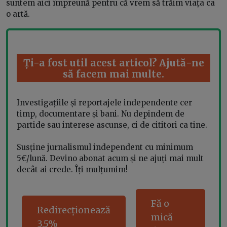
suntem aici împreună pentru că vrem să trăim viața ca
o artă.
Ți-a fost util acest articol? Ajută-ne
să facem mai multe.
Investigațiile și reportajele independente cer
timp, documentare și bani. Nu depindem de
partide sau interese ascunse, ci de cititori ca tine.
Susține jurnalismul independent cu minimum
5€/lună. Devino abonat acum și ne ajuți mai mult
decât ai crede. Îți mulțumim!
Fă o
Redirecționează
mică
3.5%