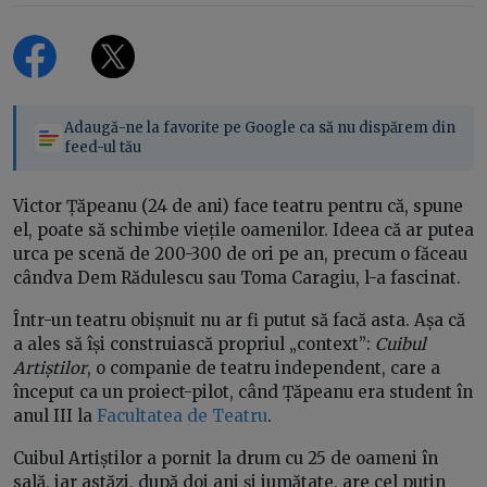
Adaugă-ne la favorite pe Google ca să nu dispărem din
feed-ul tău
Victor Țăpeanu (24 de ani) face teatru pentru că, spune
el, poate să schimbe viețile oamenilor. Ideea că ar putea
urca pe scenă de 200-300 de ori pe an, precum o făceau
cândva Dem Rădulescu sau Toma Caragiu, l-a fascinat.
Într-un teatru obișnuit nu ar fi putut să facă asta. Așa că
a ales să își construiască propriul „context”:
Cuibul
Artiștilor
, o companie de teatru independent, care a
început ca un proiect-pilot, când Țăpeanu era student în
anul III la
Facultatea de Teatru
.
Cuibul Artiștilor a pornit la drum cu 25 de oameni în
sală, iar astăzi, după doi ani și jumătate, are cel puțin