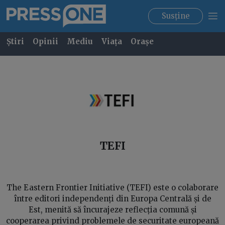
Susține
Știri
Opinii
Mediu
Viața
Orașe
TEFI
The Eastern Frontier Initiative (TEFI) este o colaborare
între editori independenți din Europa Centrală și de
Est, menită să încurajeze reflecția comună și
cooperarea privind problemele de securitate europeană