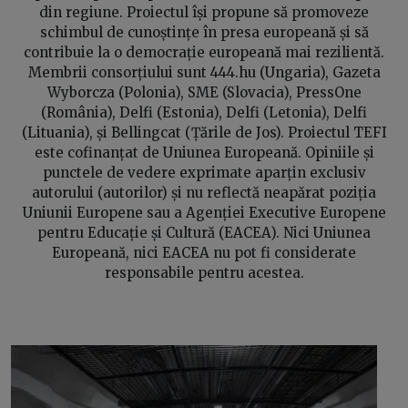
din regiune. Proiectul își propune să promoveze
schimbul de cunoștințe în presa europeană și să
contribuie la o democrație europeană mai rezilientă.
Membrii consorțiului sunt 444.hu (Ungaria), Gazeta
Wyborcza (Polonia), SME (Slovacia), PressOne
(România), Delfi (Estonia), Delfi (Letonia), Delfi
(Lituania), și Bellingcat (Țările de Jos). Proiectul TEFI
este cofinanțat de Uniunea Europeană. Opiniile și
punctele de vedere exprimate aparțin exclusiv
autorului (autorilor) și nu reflectă neapărat poziția
Uniunii Europene sau a Agenției Executive Europene
pentru Educație și Cultură (EACEA). Nici Uniunea
Europeană, nici EACEA nu pot fi considerate
responsabile pentru acestea.