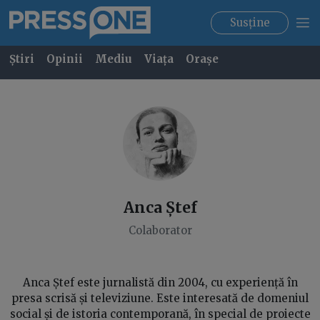
Susține
Știri
Opinii
Mediu
Viața
Orașe
Anca
Ștef
Colaborator
Anca Ștef este jurnalistă din 2004, cu experiență în
presa scrisă și televiziune. Este interesată de domeniul
social și de istoria contemporană, în special de proiecte