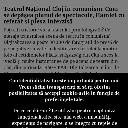
Teatrul Național Cluj în comunism. Cum
se depășea planul de spectacole, Hamlet cu
referat și piesa interzisă
Poți citi o istorie vie a teatrului prin fotografii? Ce
mesaje transmitea scena de teatru în comunism?
Digitalizarea a peste 30.000 de fotografii de presă de
pe negative salvate la desființarea fostului laborator
foto al cotidienelor Făclia și Igazság din Cluj a scos la
iveală și multe instantanee de pe scena de teatru din
Cluj, din perioada 1960 - 1990. Digitalizarea miilor de
filme, descoperite în 2010, a fost făcută de Asociația
Culturală Minerva și Atelierul Conset al Fundației
Confidenţialitatea ta este importantă pentru noi.
Tranzit, cu sprijinul financiar al Fundației PressOne, iar
Vrem să fim transparenţi și să îţi oferim
întreaga colecție este disponibilă online.
posibilitatea să accepţi cookie-urile în funcţie de
preferinţele tale.
De ce cookie-uri? Le utilizăm pentru a optimiza
funcţionalitatea site-ului web, a îmbunătăţi
experienţa de navigare, a se integra cu reţele de