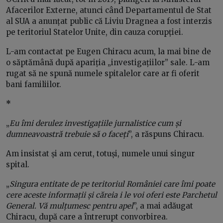
Afacerilor Externe, atunci când Departamentul de Stat
al SUA a anunțat public că Liviu Dragnea a fost interzis
pe teritoriul Statelor Unite, din cauza corupției.
L-am contactat pe Eugen Chiracu acum, la mai bine de
o săptămână după apariția „investigațiilor” sale. L-am
rugat să ne spună numele spitalelor care ar fi oferit
bani familiilor.
*
„
Eu îmi derulez investigațiile jurnalistice cum și
dumneavoastră trebuie să o faceți
”, a răspuns Chiracu.
Am insistat și am cerut, totuși, numele unui singur
spital.
„
Singura entitate de pe teritoriul României care îmi poate
cere aceste informații și căreia i le voi oferi este Parchetul
General. Vă mulțumesc pentru apel
”, a mai adăugat
Chiracu, după care a întrerupt convorbirea.