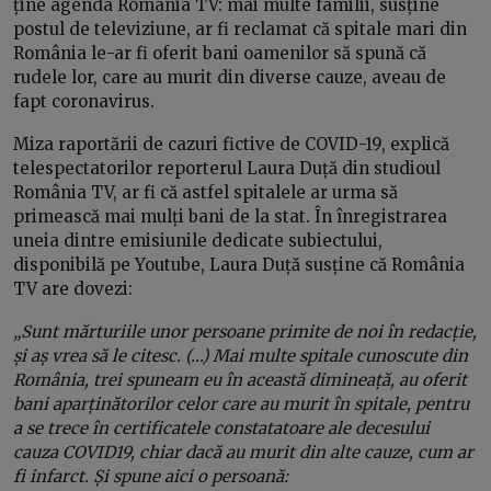
ține agenda România TV: mai multe familii, susține
postul de televiziune, ar fi reclamat că spitale mari din
România le-ar fi oferit bani oamenilor să spună că
rudele lor, care au murit din diverse cauze, aveau de
fapt coronavirus.
Miza raportării de cazuri fictive de COVID-19, explică
telespectatorilor reporterul Laura Duță din studioul
România TV, ar fi că astfel spitalele ar urma să
primească mai mulți bani de la stat. În înregistrarea
uneia dintre emisiunile dedicate subiectului,
disponibilă pe Youtube, Laura Duță susține că România
TV are dovezi:
„Sunt mărturiile unor persoane primite de noi în redacție,
și aș vrea să le citesc. (...) Mai multe spitale cunoscute din
România, trei spuneam eu în această dimineață, au oferit
bani aparținătorilor celor care au murit în spitale, pentru
a se trece în certificatele constatatoare ale decesului
cauza COVID19, chiar dacă au murit din alte cauze, cum ar
fi infarct. Și spune aici o persoană: