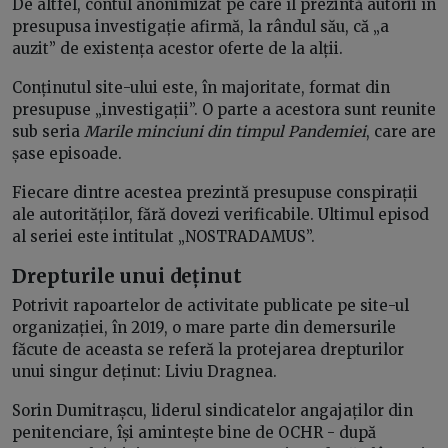
De altfel, contul anonimizat pe care îl prezintă autorii în
presupusa investigație afirmă, la rândul său, că „a
auzit” de existența acestor oferte de la alții.
Conținutul site-ului este, în majoritate, format din
presupuse „investigații”. O parte a acestora sunt reunite
sub seria
Marile minciuni din timpul Pandemiei
, care are
șase episoade.
Fiecare dintre acestea prezintă presupuse conspirații
ale autorităților, fără dovezi verificabile. Ultimul episod
al seriei este intitulat „NOSTRADAMUS”.
Drepturile unui deținut
Potrivit rapoartelor de activitate publicate pe site-ul
organizației, în 2019, o mare parte din demersurile
făcute de aceasta se referă la protejarea drepturilor
unui singur deținut: Liviu Dragnea.
Sorin Dumitrașcu, liderul sindicatelor angajaților din
penitenciare, își amintește bine de OCHR - după