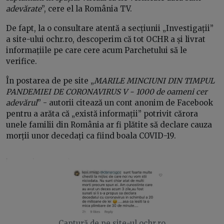
adevărate
”, cere el la România TV.
De fapt, la o consultare atentă a secțiunii „Investigații”
a site-ului ochr.ro, descoperim că tot OCHR a și livrat
informațiile pe care cere acum Parchetului să le
verifice.
În postarea de pe site „
MARILE MINCIUNI DIN TIMPUL
PANDEMIEI DE CORONAVIRUS V - 1000 de oameni cer
adevărul
” - autorii citează un cont anonim de Facebook
pentru a arăta că „există informații” potrivit cărora
unele familii din România ar fi plătite să declare cauza
morții unor decedați ca fiind boala COVID-19.
Captură de pe site-ul ochr.ro