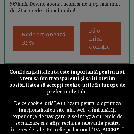
5€/lună. Devino abonat acum și ne ajuți mai mult
decât ai crede. Îți mulțumim!
Fă o
Redirecționează
mică
3.5%
donație
Confidenţialitatea ta este importantă pentru noi.
Share this
Vrem să fim transparenţi și să îţi oferim
posibilitatea să accepţi cookie-urile în funcţie de
preferinţele tale.
De ce cookie-uri? Le utilizăm pentru a optimiza
funcţionalitatea site-ului web, a îmbunătăţi
experienţa de navigare, a se integra cu reţele de
©
2026
PressOne.ro
socializare şi a afişa reclame relevante pentru
interesele tale. Prin clic pe butonul "DA, ACCEPT"
RSS
Newslettere
Despre noi
Politica editorială