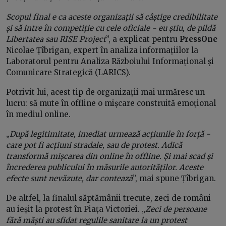
Scopul final e ca aceste organizații să câștige credibilitate
și să intre în competiție cu cele oficiale - eu știu, de pildă
Libertatea sau RISE Project
”, a explicat pentru
PressOne
Nicolae Țîbrigan, expert în analiza informațiilor la
Laboratorul pentru Analiza Războiului Informațional și
Comunicare Strategică (LARICS).
Potrivit lui, acest tip de organizații mai urmăresc un
lucru: să mute în offline o mișcare construită emoțional
în mediul online.
„
După legitimitate, imediat urmează acțiunile în forță -
care pot fi acțiuni stradale, sau de protest. Adică
transformă mișcarea din online în offline. Și mai scad și
încrederea publicului în măsurile autorităților. Aceste
efecte sunt nevăzute, dar contează
”, mai spune Țîbrigan.
De altfel, la finalul săptămânii trecute, zeci de români
au ieșit la protest în Piața Victoriei. „
Zeci de persoane
fără măști au sfidat regulile sanitare la un protest