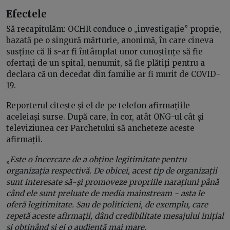
Efectele
Să recapitulăm: OCHR conduce o „investigație” proprie,
bazată pe o singură mărturie, anonimă, în care cineva
susține că li s-ar fi întâmplat unor cunoștințe să fie
ofertați de un spital, nenumit, să fie plătiți pentru a
declara că un decedat din familie ar fi murit de COVID-
19.
Reporterul citește și el de pe telefon afirmațiile
aceleiași surse. După care, în cor, atât ONG-ul cât și
televiziunea cer Parchetului să ancheteze aceste
afirmații.
„
Este o încercare de a obține legitimitate pentru
organizația respectivă. De obicei, acest tip de organizații
sunt interesate să-și promoveze propriile narațiuni până
când ele sunt preluate de media mainstream - asta le
oferă legitimitate. Sau de politicieni, de exemplu, care
repetă aceste afirmații, dând credibilitate mesajului inițial
și obținând și ei o audiență mai mare.