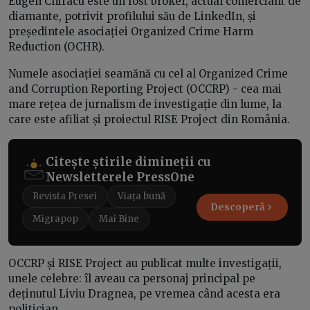
Eugen Chiracu este un fost broker, actual comerciant de
diamante, potrivit profilului său de LinkedIn, și
președintele asociației Organized Crime Harm
Reduction (OCHR).
Numele asociației seamănă cu cel al Organized Crime
and Corruption Reporting Project (OCCRP) - cea mai
mare rețea de jurnalism de investigație din lume, la
care este afiliat și proiectul RISE Project din România.
Citește știrile dimineții cu
Newsletterele PressOne
Revista Presei
Viața bună
Descoperă
Migrapop
Mai Bine
OCCRP și RISE Project au publicat multe investigații,
unele celebre: îl aveau ca personaj principal pe
deținutul Liviu Dragnea, pe vremea când acesta era
politician.