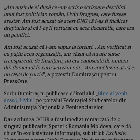
„
Am auzit de ei după ce-am scris o scrisoare deschisă
unui fost politician român, Liviu Dragnea, care fusese
arestat. Am fost acuzat de acest ONG că i-aș fi încălcat
drepturile și că l-aș fi torturat cu acea declarație, care era
un pamflet.
Am fost acuzat că l-am supus la torturi… Am verificat și
eu puțin acea organizație, am văzut că nu are surse
transparente de finanțare, nu era cunoscută de nimeni
din domeniul în care activăm noi… Am concluzionat că e
un ONG de partid
”, a povestit Dumitrașcu pentru
PressOne
.
Sorin Dumitrașcu publicase editorialul „
Bine ai venit
acasă, Liviu!
” pe portalul Federației Sindicatelor din
Administrația Națională a Penitenciarelor.
Dar acțiunea OCHR a fost imediat remarcată de o
singură publicație: Sputnik România Moldova, care dă
chiar în exclusivitate informația, sub titlul:
Exclusiv: