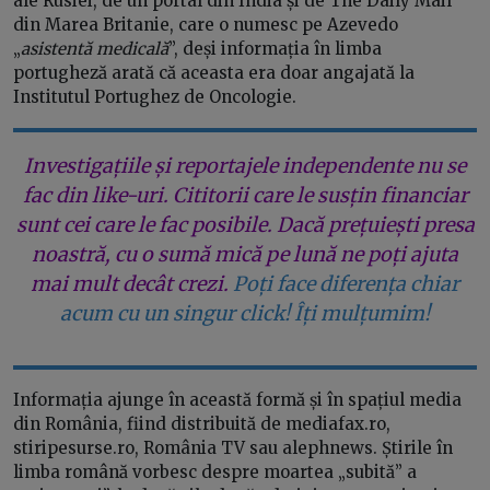
ale Rusiei, de un portal din India și de The Daily Mail
din Marea Britanie, care o numesc pe Azevedo
„
asistentă medicală
”, deși informația în limba
portugheză arată că aceasta era doar angajată la
Institutul Portughez de Oncologie.
Investigațiile și reportajele independente nu se
fac din like-uri. Cititorii care le susțin financiar
sunt cei care le fac posibile. Dacă prețuiești presa
noastră, cu o sumă mică pe lună ne poți ajuta
mai mult decât crezi.
Poți face diferența chiar
acum cu un singur click! Îți mulțumim!
Informația ajunge în această formă și în spațiul media
din România, fiind distribuită de mediafax.ro,
stiripesurse.ro, România TV sau alephnews. Știrile în
limba română vorbesc despre moartea „subită” a