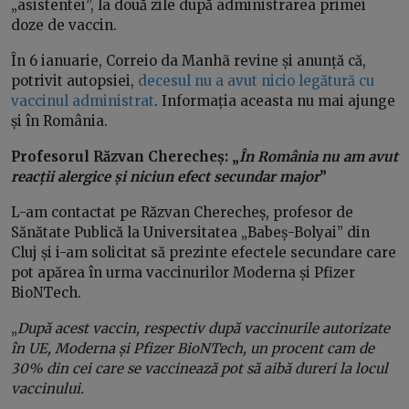
„asistentei”, la două zile după administrarea primei
doze de vaccin.
În 6 ianuarie, Correio da Manhã revine și anunță că,
potrivit autopsiei,
decesul nu a avut nicio legătură cu
vaccinul administrat
. Informația aceasta nu mai ajunge
și în România.
Profesorul Răzvan Cherecheș:
„
În România nu am avut
reacții alergice și niciun efect secundar major
”
L-am contactat pe Răzvan Cherecheș, profesor de
Sănătate Publică la Universitatea „Babeș-Bolyai” din
Cluj și i-am solicitat să prezinte efectele secundare care
pot apărea în urma vaccinurilor Moderna și Pfizer
BioNTech.
„
După acest vaccin, respectiv după vaccinurile autorizate
în UE, Moderna și Pfizer BioNTech, un procent cam de
30% din cei care se vaccinează pot să aibă dureri la locul
vaccinului.