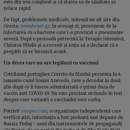
este din nou conștient și că starea sa de sănătate se
reface rapid.
De fapt, problemele medicale, notează un alt site din
Grecia,
newsbeast.gr
, în aceeași zi, proveneau de la
infectarea cu o bacterie care i-a provocat o pneumonie
severă. După o perioadă petrecută la Terapie Intensivă,
Christos Pilalis și-a revenit și soția sa a declarat că e
pregătit să se întoarcă acasă.
Un deces care nu are legătură cu vaccinul
Cotidianul portughez Correio da Manhã prezenta în 4
ianuarie cazul Soniei Azevedo, care a decedat la două
zile după ce îi fusese administrată o primă doza de
vaccin anti COVID-19. Nu este precizat niciunde în text
despre care variantă a vaccinului este vorba.
Potrivit
snopes.com
, o organizație independentă care
verifică știri, informația a fost preluată mai departe de
Russia Today - unul din instrumentele de propagandă