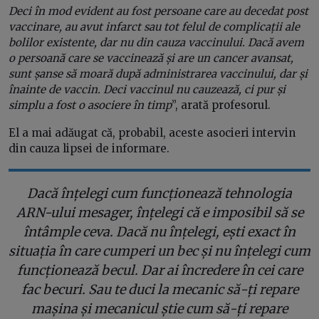
Deci în mod evident au fost persoane care au decedat post
vaccinare, au avut infarct sau tot felul de complicații ale
bolilor existente, dar nu din cauza vaccinului. Dacă avem
o persoană care se vaccinează și are un cancer avansat,
sunt șanse să moară după administrarea vaccinului, dar și
înainte de vaccin. Deci vaccinul nu cauzează, ci pur și
simplu a fost o asociere în timp
”, arată profesorul.
El a mai adăugat că, probabil, aceste asocieri intervin
din cauza lipsei de informare.
Dacă înțelegi cum funcționează tehnologia
ARN-ului mesager, înțelegi că e imposibil să se
întâmple ceva. Dacă nu înțelegi, ești exact în
situația în care cumperi un bec și nu înțelegi cum
funcționează becul. Dar ai încredere în cei care
fac becuri. Sau te duci la mecanic să-ți repare
mașina și mecanicul știe cum să-ți repare