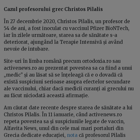
Cazul profesorului grec Christos Pilalis
În 27 decembrie 2020, Christos Pilalis, un profesor de
54 de ani, a fost inoculat cu vaccinul Pfizer BioNTech,
iar în zilele următoare, starea sa de sănătate s-a
deteriorat, ajungând la Terapie Intensivă și având
nevoie de intubare.
Site-uri în limba română precum ortodoxia.ro sau
activenews.ro au prezentat povestea sa ca fiind a unui
„medic” și au lăsat să se înțeleagă că e o dovadă că
există suspiciuni serioase asupra efectelor secundare
ale vaccinului, chiar dacă medicii curanți ai grecului nu
au făcut niciodată această afirmație.
Am căutat date recente despre starea de sănătate a lui
Christos Pilalis. În 11 ianuarie, când activenews.ro
repeta povestea sa și suspiciunile legate de vaccin,
Alfavita News, unul din cele mai mari portaluri din
Grecia dedicate educației,
nota
că profesorul Pilalis