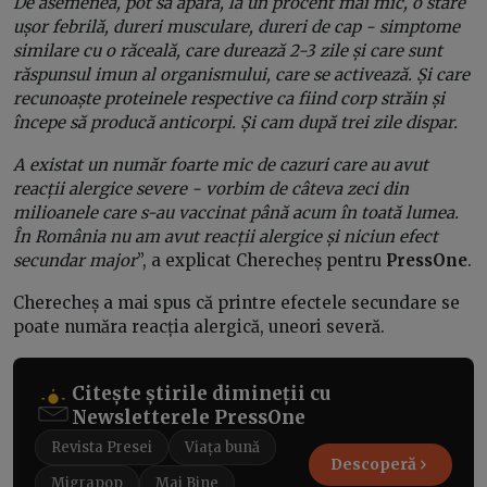
De asemenea, pot să apară, la un procent mai mic, o stare
ușor febrilă, dureri musculare, dureri de cap - simptome
similare cu o răceală, care durează 2-3 zile și care sunt
răspunsul imun al organismului, care se activează. Și care
recunoaște proteinele respective ca fiind corp străin și
începe să producă anticorpi. Și cam după trei zile dispar.
A existat un număr foarte mic de cazuri care au avut
reacții alergice severe - vorbim de câteva zeci din
milioanele care s-au vaccinat până acum în toată lumea.
În România nu am avut reacții alergice și niciun efect
secundar major
”, a explicat Cherecheș pentru
PressOne
.
Cherecheș a mai spus că printre efectele secundare se
poate număra reacția alergică, uneori severă.
Citește știrile dimineții cu
Newsletterele PressOne
Revista Presei
Viața bună
Descoperă
Migrapop
Mai Bine