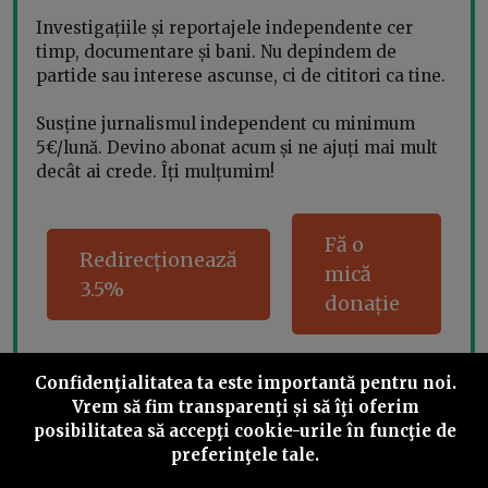
Investigațiile și reportajele independente cer
timp, documentare și bani. Nu depindem de
partide sau interese ascunse, ci de cititori ca tine.
Susține jurnalismul independent cu minimum
5€/lună. Devino abonat acum și ne ajuți mai mult
decât ai crede. Îți mulțumim!
Fă o
Redirecționează
mică
3.5%
donație
Confidenţialitatea ta este importantă pentru noi.
Vrem să fim transparenţi și să îţi oferim
Share this
posibilitatea să accepţi cookie-urile în funcţie de
preferinţele tale.