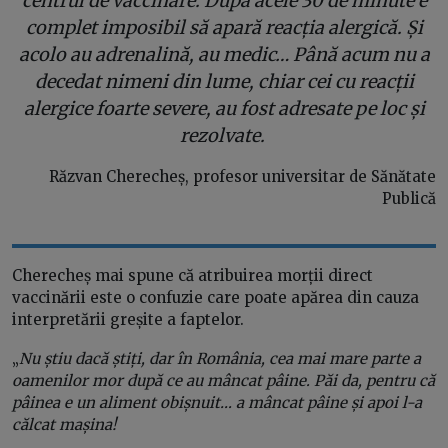
centrul de vaccinare. După acele 30 de minute e
complet imposibil să apară reacția alergică. Și
acolo au adrenalină, au medic… Până acum nu a
decedat nimeni din lume, chiar cei cu reacții
alergice foarte severe, au fost adresate pe loc și
rezolvate.
Răzvan Cherecheș, profesor universitar de Sănătate
Publică
Cherecheș mai spune că atribuirea morții direct
vaccinării este o confuzie care poate apărea din cauza
interpretării greșite a faptelor.
„
Nu știu dacă știți, dar în România, cea mai mare parte a
oamenilor mor după ce au mâncat pâine. Păi da, pentru că
pâinea e un aliment obișnuit… a mâncat pâine și apoi l-a
călcat mașina!