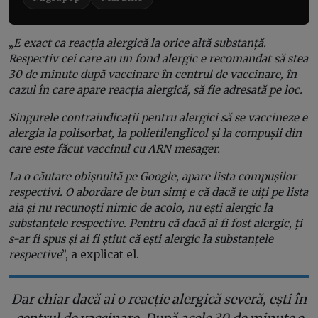
„
E exact ca reacția alergică la orice altă substanță.
Respectiv cei care au un fond alergic e recomandat să stea
30 de minute după vaccinare în centrul de vaccinare, în
cazul în care apare reacția alergică, să fie adresată pe loc.
Singurele contraindicații pentru alergici să se vaccineze e
alergia la polisorbat, la polietilenglicol și la compușii din
care este făcut vaccinul cu ARN mesager.
La o căutare obișnuită pe Google, apare lista compușilor
respectivi. O abordare de bun simț e că dacă te uiți pe lista
aia și nu recunoști nimic de acolo, nu ești alergic la
substanțele respective. Pentru că dacă ai fi fost alergic, ți
s-ar fi spus și ai fi știut că ești alergic la substanțele
respective
”, a explicat el.
Dar chiar dacă ai o reacție alergică severă, ești în