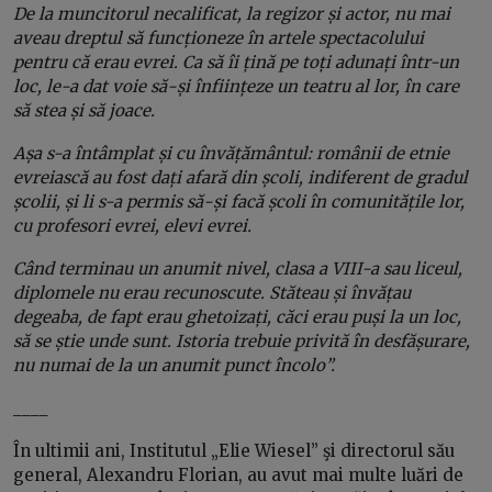
De la muncitorul necalificat, la regizor și actor, n
u mai
aveau dreptul să funcționeze în artele spectacolului
pentru că erau evrei. Ca să îi țină pe toți adunați într-un
loc, le-a dat voie să-și înființeze un teatru al lor, în care
să stea și să joace.
Așa s-a întâmplat și cu învățământul: românii de etnie
evreiască au fost dați afară din școli, indiferent de gradul
școlii, și li s-a permis să-și facă școli în comunitățile lor,
cu profesori evrei, elevi evrei.
Când terminau un anumit nivel, clasa a VIII-a sau liceul,
diplomele nu erau recunoscute. Stăteau și învățau
degeaba, de fapt erau ghetoizați, căci erau puși la un loc,
să se știe unde sunt. Istoria trebuie privită în desfășurare,
nu numai de la un anumit punct încolo”.
____
În ultimii ani, Institutul „Elie Wiesel” şi directorul său
general, Alexandru Florian, au avut mai multe luări de