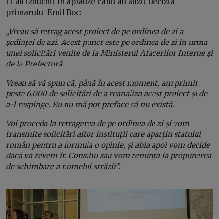
Ei au izbucnit în aplauze când au auzit decizia
primarului Emil Boc:
„Vreau să retrag acest proiect de pe ordinea de zi a
ședinței de azi. Acest punct este pe ordinea de zi în urma
unei solicitări venite de la Ministerul Afacerilor Interne și
de la Prefectură.
Vreau să vă spun că, până în acest moment, am primit
peste 6.000 de solicitări de a reanaliza acest proiect și de
a-l respinge. Eu nu mă pot preface că nu există.
Voi proceda la retragerea de pe ordinea de zi și vom
transmite solicitări altor instituții care aparțin statului
român pentru a formula o opinie, și abia apoi vom decide
dacă va reveni în Consiliu sau vom renunța la propunerea
de schimbare a numelui străzii”.