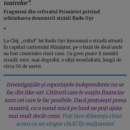
teatrelor”.
Fragment din referatul Primăriei privind
schimbarea denumirii străzii Radu Gyr
*
La Cluj, „cultul” lui Radu Gyr înseamnă o stradă situată
în capătul cartierului Mănăștur, pe o buză de deal unde
au fost construite cinci case. Cu greu poate fi numită
stradă: este, mai degrabă, o uliță neasfaltată, lungă de
circa 50 de metri.
Investigațiile și reportajele independente nu se
fac din like-uri. Cititorii care le susțin financiar
sunt cei care le fac posibile. Dacă prețuiești presa
noastră, cu o sumă mică pe lună ne poți ajuta
mai mult decât crezi.
Poți face diferența chiar
acum cu un singur click! Îți mulțumim!