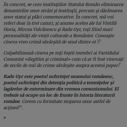
În concret, se cere instituţiilor Statului Român eliminarea
denumirilor unor străzi şi instituţii, precum şi dărâmarea
unor statui şi plăci comemorative. În concret, mă voi
referi doar la trei cazuri, şi anume acelea ale lui Vintilă
Horia, Mircea Vulcănescu şi Radu Gyr, toţi fiind mari
personalităţi ale vieţii culturale a României. Cunoaşte
cineva vreo crimă săvârşită de unul dintre ei !?
Culpabilizează cineva pe toţi foştii membri ai Partidului
Comunist «ilegitim şi criminal» cum că ar fi fost vinovaţi
de zecile de mii de crime săvârşite asupra acestui popor?
Radu Gyr este poetul suferinţei neamului românesc,
poetul suferinţei din detenţia politică a temniţelor şi
lagărelor de exterminare din vremea comunismului. El
trebuie să ocupe un loc de frunte în Istoria literaturii
române
. Cerem cu fermitate stoparea unor astfel de
acţiuni!”
.
*