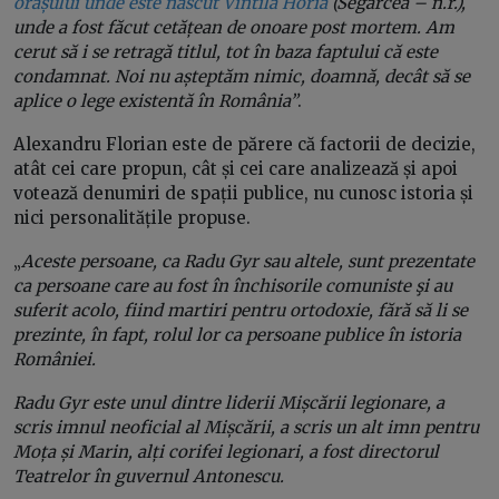
orașului unde este născut Vintilă Horia
(Segarcea – n.r.),
unde a fost făcut cetățean de onoare post mortem. Am
cerut să i se retragă titlul, tot în baza faptului că este
condamnat. Noi nu așteptăm nimic, doamnă, decât să se
aplice o lege existentă în România”
.
Alexandru Florian este de părere că factorii de decizie,
atât cei care propun, cât și cei care analizează și apoi
votează denumiri de spații publice, nu cunosc istoria și
nici personalitățile propuse.
„
Aceste persoane, ca Radu Gyr sau altele, sunt prezentate
ca persoane care au fost în închisorile comuniste şi au
suferit acolo, fiind martiri pentru ortodoxie, fără să li se
prezinte, în fapt, rolul lor ca persoane publice în istoria
României.
Radu Gyr este unul dintre liderii Mișcării legionare, a
scris imnul neoficial al Mișcării, a scris un alt imn pentru
Moța și Marin, alți corifei legionari, a fost directorul
Teatrelor în guvernul Antonescu.