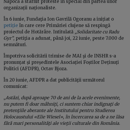
Napoca a stârnit proteste în special din partea unor
organizații naționaliste.
În 6 iunie, Fundaţia Ion Gavrilă Ogoranu a inițiat o
petiție
în care cere Primăriei clujene să respingă
proiectul de Hotărâre. Intitulată
„Solidaritate cu Radu
Gyr”
, petiţia a adunat, până joi, 22 iunie, peste 7.000 de
semnături.
Împotriva solicitării trimise de MAI şi de INSHR s-a
pronunțat și președintele Asociației Foștilor Deținuți
Politici (AFDPR), Octav Bjoza.
În 20 iunie, AFDPR a dat publicităţii următorul
comunicat:
„
Astăzi, după aproape 70 de ani de la acele evenimente,
nu putem fi doar mâhniţi, ci suntem chiar indignaţi de
pretenţiile aberante ale Institutului pentru Studierea
Holocaustului «Elie Wiesel», în încercarea sa de a ne lăsa
fără mari personalităţi ale vieţii culturale din România.