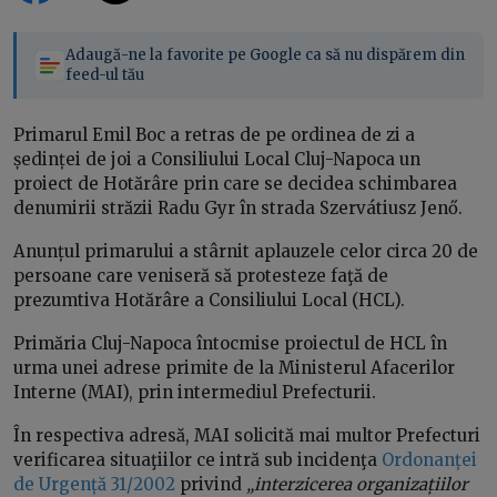
Adaugă-ne la favorite pe Google ca să nu dispărem din
feed-ul tău
Primarul Emil Boc a retras de pe ordinea de zi a
ședinței de joi a Consiliului Local Cluj-Napoca un
proiect de Hotărâre prin care se decidea schimbarea
denumirii străzii Radu Gyr în strada Szervátiusz Jenő.
Anunțul primarului a stârnit aplauzele celor circa 20 de
persoane care veniseră să protesteze faţă de
prezumtiva Hotărâre a Consiliului Local (HCL).
Primăria Cluj-Napoca întocmise proiectul de HCL în
urma unei adrese primite de la Ministerul Afacerilor
Interne (MAI), prin intermediul Prefecturii.
În respectiva adresă, MAI solicită mai multor Prefecturi
verificarea situaţiilor ce intră sub incidenţa
Ordonanței
de Urgență 31/2002
privind
„interzicerea organizațiilor