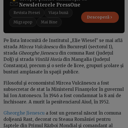
Newsletterele PressOne
Revista Presei
Viața bună
Descoperă
Migrapop
Mai Bine
Pe lista întocmită de Institutul „Elie Wiesel” se mai află
strada
Mircea Vulcănescu
din București (sectorul 1),
strada
Gheorghe Jienescu
din comuna Rast (județul
Dolj) și strada
Vintilă Horia
din Mangalia (județul
Constanța), precum și o serie de licee, grupuri şcolare și
busturi amplasate în spaţii publice.
Filosoful şi economistul Mircea Vulcănescu a fost
subsecretar de stat la Ministerul Finanţelor în guvernul
lui Ion Antonescu. În 1946 a fost condamnat la 8 ani de
închisoare. A murit la penitenciarul Aiud, în 1952.
Gheorghe Jienescu
a fost un general născut în comuna
doljeană Rast, decorat cu Steaua României pentru
faptele din Primul Război Mondial şi comandant al