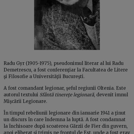
Radu Gyr (1905-1975), pseudonimul literar al lui Radu
Demetrescu, a fost conferenţiar la Facultatea de Litere
şi Filosofie a Universităţii Bucureşti.
A fost comandant legionar, şeful regiunii Oltenia. Este
autorul textului
Sfântă tinereţe legionară
, devenit imnul
Mişcării Legionare.
În timpul rebeliunii legionare din ianuarie 1941 a ţinut
un discurs în care îndemna la luptă. A fost condamnat
la închisoare după scoaterea Gărzii de Fier din guvern,
apoi eliberat şi trimis pe frontul de Est, unde a fost grav