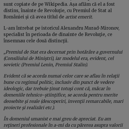
sunt copiate de pe Wikipedia. Așa aflăm că el a fost
distins, înainte de Revoluţie, cu Premiul de Stat al
României și că avea titlul de
artist emerit
.
L-am întrebat pe istoricul Alexandru Murad-Mironov,
specialist în perioada de dinainte de Revoluţie, ce
însemnau cele două distincţii.
„Premiul de Stat era decernat prin hotărâre a guvernului
(Consiliului de Miniştri), iar modelul era, evident, cel
sovietic (Premiul Lenin, Premiul Stalin).
Evident că se acorda numai celor care se aflau în relaţii
bune cu regimul politic, inclusiv din punct de vedere
ideologic, dar trebuie ţinut totuşi cont că, măcar în
domeniile tehnico-ştiinţifice, se acorda pentru merite
deosebite şi reale (descoperiri, invenţii remarcabile, mari
proiecte şi realizări etc.).
În domeniul umanist e mai greu de apreciat. Eu am
reţineri profesionale în a-mi da cu părerea asupra valorii