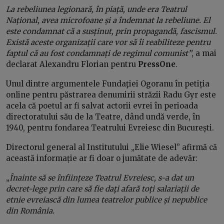
La rebeliunea legionară, în piață, unde era Teatrul
Național, avea microfoane și a îndemnat la rebeliune. El
este condamnat că a susținut, prin propagandă, fascismul.
Există aceste organizații care vor să îi reabiliteze pentru
faptul că au fost condamnați de regimul comunist”
, a mai
declarat Alexandru Florian pentru
PressOne
.
Unul dintre argumentele Fundaţiei Ogoranu în petiția
online pentru păstrarea denumirii străzii Radu Gyr este
acela că poetul ar fi salvat actorii evrei în perioada
directoratului său de la Teatre, dând undă verde, în
1940, pentru fondarea Teatrului Evreiesc din București.
Directorul general al Institutului „Elie Wiesel” afirmă că
această informație ar fi doar o jumătate de adevăr:
„
Înainte să se înființeze Teatrul Evreiesc, s-a dat un
decret-lege prin care să fie daţi afară toți salariații de
etnie evreiască din lumea teatrelor publice și nepublice
din România.