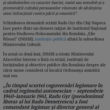
și simbolurilor cu caracter fascist, rasist sau xenofob și a
promovării cultului persoanelor vinovate de săvârșirea
unor infracțiuni contra păcii și omenirii”.
Schimbarea denumirii străzii Radu Gyr din Cluj-Napoca
face parte dintr-un demers iniţiat de Institutul Național
pentru Studierea Holocaustului din România „Elie
Wiesel” (INSHR),
instituţie publică
aflată în subordinea
Ministerului Culturii.
În urmă cu două luni, INSHR a trimis Ministerului
Afacerilor Interne o listă cu străzi, instituții de
învățământ și obiective publice din România despre ale
căror nume consideră că încalcă Ordonanţa amintită
mai sus.
„În timpul scurtei coguvernări legionare în
cadrul regimului antonescian − septembrie
1940-ianuarie 1941, Radu Gyr (pseudonimul
literar al lui Radu Demetrescu) a fost
comandant legionar și director general al