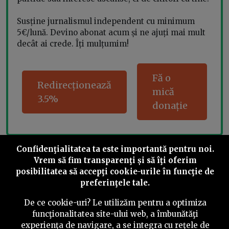
Susține jurnalismul independent cu minimum
5€/lună. Devino abonat acum și ne ajuți mai mult
decât ai crede. Îți mulțumim!
Fă o
Redirecționează
mică
3.5%
donație
Confidenţialitatea ta este importantă pentru noi.
Share this
Vrem să fim transparenţi și să îţi oferim
posibilitatea să accepţi cookie-urile în funcţie de
preferinţele tale.
De ce cookie-uri? Le utilizăm pentru a optimiza
funcţionalitatea site-ului web, a îmbunătăţi
experienţa de navigare, a se integra cu reţele de
©
2026
PressOne.ro