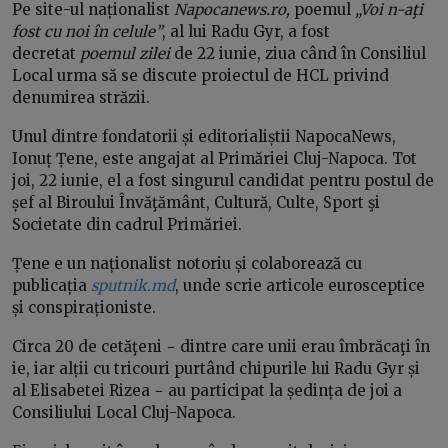
Pe site-ul naționalist
Napocanews.ro,
poemul
„Voi n-aţi
fost cu noi în celule”
, al lui Radu Gyr, a fost
decretat
poemul zilei
de 22 iunie, ziua când în Consiliul
Local urma să se discute proiectul de HCL privind
denumirea străzii.
Unul dintre fondatorii și editorialiștii NapocaNews,
Ionuț Țene, este angajat al Primăriei Cluj-Napoca. Tot
joi, 22 iunie, el a fost singurul candidat pentru postul de
șef al Biroului Învăţământ, Cultură, Culte, Sport şi
Societate din cadrul Primăriei.
Țene e un naționalist notoriu și colaborează cu
publicația
sputnik.md
, unde scrie articole eurosceptice
și conspiraționiste.
Circa 20 de cetăţeni − dintre care unii erau îmbrăcaţi în
ie, iar alții cu tricouri purtând chipurile lui Radu Gyr și
al Elisabetei Rizea − au participat la ședința de joi a
Consiliului Local Cluj-Napoca.