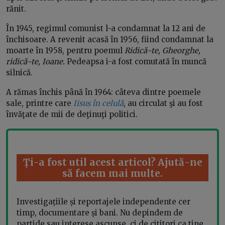
rănit.
În 1945, regimul comunist l-a condamnat la 12 ani de
închisoare. A revenit acasă în 1956, fiind condamnat la
moarte în 1958, pentru poemul
Ridică-te, Gheorghe,
ridică-te, Ioane.
Pedeapsa i-a fost comutată în muncă
silnică.
A rămas închis până în 1964: câteva dintre poemele
sale, printre care
Iisus în celulă
, au circulat şi au fost
învăţate de mii de deţinuţi politici.
Ți-a fost util acest articol? Ajută-ne
să facem mai multe.
Investigațiile și reportajele independente cer
timp, documentare și bani. Nu depindem de
partide sau interese ascunse, ci de cititori ca tine.