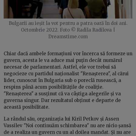
Bulgarii au ieșit la vot pentru a patra oară în doi ani.
Octombrie 2022. Foto © Radila Radilova |
Dreamstime.com
Chiar dacă ambele formațiuni vor încerca să formeze un
guvern, acesta le va aduce mai puțin decât numărul
necesar de parlamentari. Astfel, ele vor trebui să
negocieze cu partidul naționalist "Renașterea", al cărui
lider, cunoscut în Bulgaria sub o poreclă rusească, a
respins până acum posibilitățile de coaliție.
"Renașterea" a susținut că va câștiga alegerile și va
guverna singur. Dar rezultatul obținut e departe de
această posibilitate.
La rândul său, organizația lui Kiril Petkov și Assen
Vassilev "Noi continuăm schimbarea" nu are nicio șansă
de a realiza un guvern cu un al doilea mandat. Și nu are