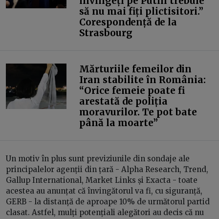
învingeți pe Putin trebuie
să nu mai fiți plictisitori.”
Corespondență de la
Strasbourg
Mărturiile femeilor din
Iran stabilite în România:
“Orice femeie poate fi
arestată de poliția
moravurilor. Te pot bate
până la moarte”
Un motiv în plus sunt previziunile din sondaje ale
principalelor agenții din țară - Alpha Research, Trend,
Gallup International, Market Links și Exacta - toate
acestea au anunțat că învingătorul va fi, cu siguranță,
GERB - la distanță de aproape 10% de următorul partid
clasat. Astfel, mulți potențiali alegători au decis că nu