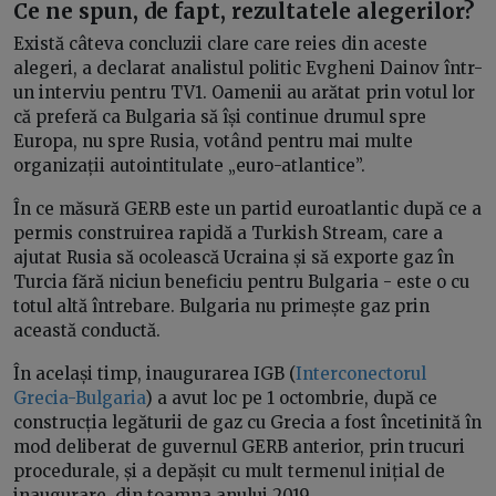
Ce ne spun, de fapt, rezultatele alegerilor?
Există câteva concluzii clare care reies din aceste
alegeri, a declarat analistul politic Evgheni Dainov într-
un interviu pentru TV1. Oamenii au arătat prin votul lor
că preferă ca Bulgaria să își continue drumul spre
Europa, nu spre Rusia, votând pentru mai multe
organizații autointitulate „euro-atlantice”.
În ce măsură GERB este un partid euroatlantic după ce a
permis construirea rapidă a Turkish Stream, care a
ajutat Rusia să ocolească Ucraina și să exporte gaz în
Turcia fără niciun beneficiu pentru Bulgaria - este o cu
totul altă întrebare. Bulgaria nu primește gaz prin
această conductă.
În același timp, inaugurarea IGB (
Interconectorul
Grecia-Bulgaria
) a avut loc pe 1 octombrie, după ce
construcția legăturii de gaz cu Grecia a fost încetinită în
mod deliberat de guvernul GERB anterior, prin trucuri
procedurale, și a depășit cu mult termenul inițial de
inaugurare, din toamna anului 2019.