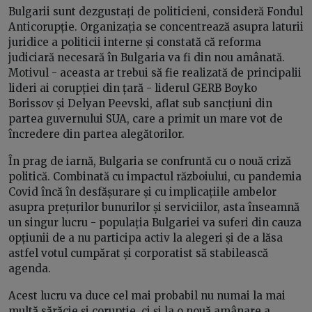
Bulgarii sunt dezgustați de politicieni, consideră Fondul
Anticorupție. Organizația se concentrează asupra laturii
juridice a politicii interne și constată că reforma
judiciară necesară în Bulgaria va fi din nou amânată.
Motivul - aceasta ar trebui să fie realizată de principalii
lideri ai corupției din țară - liderul GERB Boyko
Borissov și Delyan Peevski, aflat sub sancțiuni din
partea guvernului SUA, care a primit un mare vot de
încredere din partea alegătorilor.
În prag de iarnă, Bulgaria se confruntă cu o nouă criză
politică. Combinată cu impactul războiului, cu pandemia
Covid încă în desfășurare și cu implicațiile ambelor
asupra prețurilor bunurilor și serviciilor, asta înseamnă
un singur lucru - populația Bulgariei va suferi din cauza
opțiunii de a nu participa activ la alegeri și de a lăsa
astfel votul cumpărat și corporatist să stabilească
agenda.
Acest lucru va duce cel mai probabil nu numai la mai
multă sărăcie și corupție, ci și la o nouă amânare a