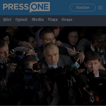
Susține
Știri
Opinii
Mediu
Viața
Orașe