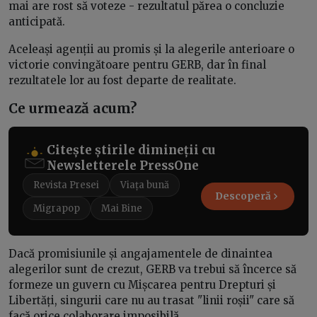
mai are rost să voteze - rezultatul părea o concluzie
anticipată.
Aceleași agenții au promis și la alegerile anterioare o
victorie convingătoare pentru GERB, dar în final
rezultatele lor au fost departe de realitate.
Ce urmează acum?
Citește știrile dimineții cu
Newsletterele PressOne
Revista Presei
Viața bună
Descoperă
Migrapop
Mai Bine
Dacă promisiunile și angajamentele de dinaintea
alegerilor sunt de crezut, GERB va trebui să încerce să
formeze un guvern cu Mișcarea pentru Drepturi și
Libertăți, singurii care nu au trasat "linii roșii" care să
facă orice colaborare imposibilă.