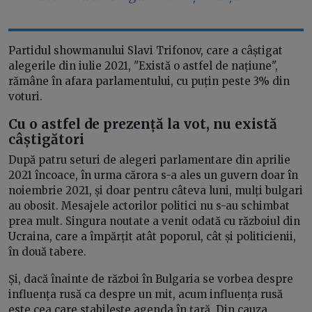
Partidul showmanului Slavi Trifonov, care a câștigat
alegerile din iulie 2021, "Există o astfel de națiune",
rămâne în afara parlamentului, cu puțin peste 3% din
voturi.
Cu o astfel de prezență la vot, nu există
câștigători
După patru seturi de alegeri parlamentare din aprilie
2021 încoace, în urma cărora s-a ales un guvern doar în
noiembrie 2021, și doar pentru câteva luni, mulți bulgari
au obosit. Mesajele actorilor politici nu s-au schimbat
prea mult. Singura noutate a venit odată cu războiul din
Ucraina, care a împărțit atât poporul, cât și politicienii,
în două tabere.
Și, dacă înainte de război în Bulgaria se vorbea despre
influența rusă ca despre un mit, acum influența rusă
este cea care stabilește agenda în țară. Din cauza