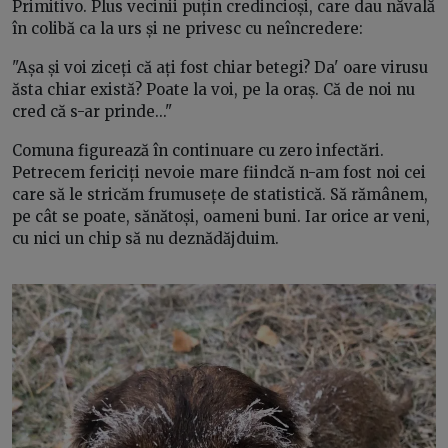
Primitivo. Plus vecinii puțin credincioși, care dau năvală
în colibă ca la urs și ne privesc cu neîncredere:
"Așa și voi ziceți că ați fost chiar betegi? Da' oare virusu
ăsta chiar există? Poate la voi, pe la oraș. Că de noi nu
cred că s-ar prinde..."
Comuna figurează în continuare cu zero infectări.
Petrecem fericiți nevoie mare fiindcă n-am fost noi cei
care să le stricăm frumusețe de statistică. Să rămânem,
pe cât se poate, sănătoși, oameni buni. Iar orice ar veni,
cu nici un chip să nu deznădăjduim.