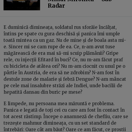
Radar
E duminică dimineața, soldatul rus sforăie încălțat,
întins pe spate cu gura deschisă și panica îmi umple
toată mintea ca un gaz. Nu de mine și de boala asta mi-
e. Sincer mi se cam rupe de ea. Ce, n-am avut tuse
măgărească de era mai să-mi scuip plămânii? Gripe
rele, cu injecții Efitard în buci? Ce, nu m-am făcut praf
cu bicicleta de atâtea ori? Nu m-am ciocnit cu unul pe o
pârtie în Austria, de era să ne zdrobim? N-am fost în
destule zone de malarie și febră Dengue? N-am mâncat
pe cele mai insalubre străzi ale Indiei, unde bacilii de
hepatită dansau din buric pe mese?
E limpede, nu persoana mea măruntă e problema.
Panica e legată de toți cei cu care am fost în contact în
tot acest răstimp. Începe o anamneză de chefliu, care se
trezește mahmur dimineața, cu un set standard de
întrebări: Oare cât am băut? Oare ce am făcut, ce prostii