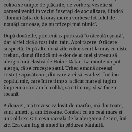
coliba se umple de plăcinte, de vorbe și veselie și
oameni veniți în vecini însetați de socializare, fiindcă
"domnii ăștia de la oraș mereu vorbesc tot felul de
noutăți curioase, de nu pricepi mai nimic".
După două zile, prietenii raportează "o răceală ușoară",
dar altfel cică a fost fain, fain. Apoi tăcere. O tăcere
suspectă. După alte două zile cobor scurt la oraș cu niște
treburi, dar și fiindcă mi-e dor de ai mei și vreau să
alerg o tură clasică de Hoia - 14 km. La munte nu pot
alerga, că se crucește satul. Urbea emană aceeași
tristețe apăsătoare, din care vrei să evadezi. Îmi iau
copilul mic, care între timp s-a făcut mare și fugim
împreună să stăm în colibă, să citim ruși și să facem
tocană.
A doua zi, mă trezesc ca lovit de marfar, mă dor toate,
sunt amețit și am frisoane. Combat cu un ceai mare și
un Coldrex. O fi ceva răceală de la alergarea de ieri, îmi
zic. Era cam frig și umed în pădurea bântuită.