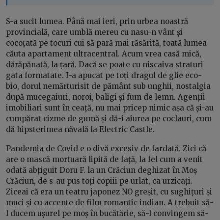
S-a sucit lumea. Până mai ieri, prin urbea noastră
provincială, care umblă mereu cu nasu-n vânt și
cocoțată pe tocuri cui să pară mai răsărită, toată lumea
căuta apartament ultracentral. Acum vrea casă mică,
dărăpănată, la țară. Dacă se poate cu niscaiva straturi
gata formatate. I-a apucat pe toți dragul de glie eco-
bio, dorul nemărturisit de pământ sub unghii, nostalgia
după mucegaiuri, noroi, baligi și fum de lemn. Agenții
imobiliari sunt în ceață, nu mai pricep nimic așa că și-au
cumpărat cizme de gumă și dă-i aiurea pe coclauri, cum
dă hipsterimea năvală la Electric Castle.
Pandemia de Covid e o divă excesiv de fardată. Zici că
are o mască mortuară lipită de față, la fel cum a venit
odată abțiguit Doru F. la un Crăciun deghizat în Moș
Crăciun, de s-au pus toți copiii pe urlat, ca urzicați.
Ziceai că era un teatru japonez NO greșit, cu sughițuri și
muci și cu accente de film romantic indian. A trebuit să-
l ducem ușurel pe moș în bucătărie, să-l convingem să-