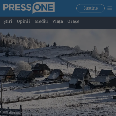
Susține
Știri
Opinii
Mediu
Viața
Orașe