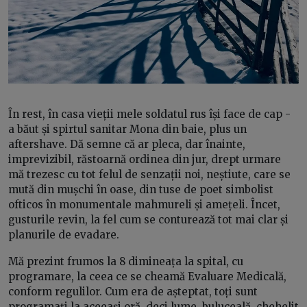
În rest, în casa vieții mele soldatul rus își face de cap -
a băut și spirtul sanitar Mona din baie, plus un
aftershave. Dă semne că ar pleca, dar înainte,
imprevizibil, răstoarnă ordinea din jur, drept urmare
mă trezesc cu tot felul de senzații noi, neștiute, care se
mută din mușchi în oase, din tuse de poet simbolist
ofticos în monumentale mahmureli și amețeli. Încet,
gusturile revin, la fel cum se conturează tot mai clar și
planurile de evadare.
Mă prezint frumos la 8 dimineața la spital, cu
programare, la ceea ce se cheamă Evaluare Medicală,
conform regulilor. Cum era de așteptat, toți sunt
programați la aceeași oră, deci lume, buluceală, chehelit