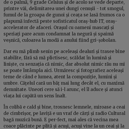
de o palmă, 9 grade Celsius și de acolo se vede departe,
printre văi, delimitarea unei dungi cenușii - tot smogul,
fumul de la groapa de gunoi și ceața se lasă frumos ca o
plapumă infectă peste sofisticatul oraș-hub IT, oraș-
accelerator de afaceri. Orașul cu oameni mascați și
speriați pare acum condamnat la negură și spaimă
veșnică, culoarea la modă a anului fiind gri-șobolan.
Dar eu mă plimb senin pe aceleași dealuri și trasee bine
stabilite, fără să mă plictisesc, scăldat în lumină și
liniște, cu senzația că nimic, dar absolut nimic rău nu mi
se poate întâmpla aici. Urmăresc și fotografiez aceleași
teme de când e lumea, atent la compoziție, lumini și
umbre. Cățelul cară un băț mai lung decât el, cu maximă
demnitate. Uneori cere să i-l arunc, el îl aduce și atunci
viața lui capătă un sens înalt.
În colibă e cald și bine, trosnesc lemnele, miroase a ceai
de cimbrișor, pe laviță e un vraf de cărți și radio Cultural
bagă muzică bună. E per-fect, mai ales că vecina mea
coace plăcinte pe plită și acuși, acuși vine la un ceai și la