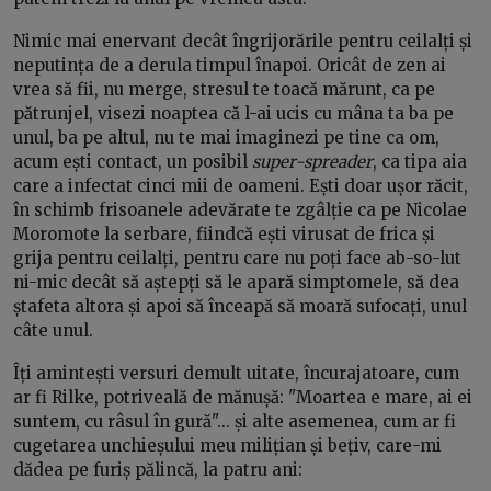
Nimic mai enervant decât îngrijorările pentru ceilalți și
neputința de a derula timpul înapoi. Oricât de zen ai
vrea să fii, nu merge, stresul te toacă mărunt, ca pe
pătrunjel, visezi noaptea că l-ai ucis cu mâna ta ba pe
unul, ba pe altul, nu te mai imaginezi pe tine ca om,
acum ești contact, un posibil
super-spreader
, ca tipa aia
care a infectat cinci mii de oameni. Ești doar ușor răcit,
în schimb frisoanele adevărate te zgâlție ca pe Nicolae
Moromote la serbare, fiindcă ești virusat de frica și
grija pentru ceilalți, pentru care nu poți face ab-so-lut
ni-mic decât să aștepți să le apară simptomele, să dea
ștafeta altora și apoi să înceapă să moară sufocați, unul
câte unul.
Îți amintești versuri demult uitate, încurajatoare, cum
ar fi Rilke, potriveală de mănușă: "Moartea e mare, ai ei
suntem, cu râsul în gură"... și alte asemenea, cum ar fi
cugetarea unchieșului meu milițian și bețiv, care-mi
dădea pe furiș pălincă, la patru ani: