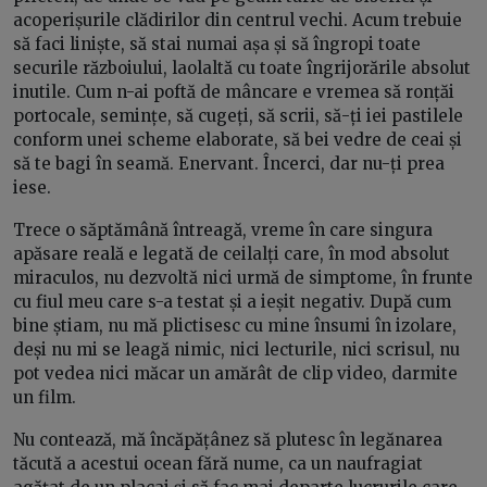
acoperișurile clădirilor din centrul vechi. Acum trebuie
să faci liniște, să stai numai așa și să îngropi toate
securile războiului, laolaltă cu toate îngrijorările absolut
inutile. Cum n-ai poftă de mâncare e vremea să ronțăi
portocale, semințe, să cugeți, să scrii, să-ți iei pastilele
conform unei scheme elaborate, să bei vedre de ceai și
să te bagi în seamă. Enervant. Încerci, dar nu-ți prea
iese.
Trece o săptămână întreagă, vreme în care singura
apăsare reală e legată de ceilalți care, în mod absolut
miraculos, nu dezvoltă nici urmă de simptome, în frunte
cu fiul meu care s-a testat și a ieșit negativ. După cum
bine știam, nu mă plictisesc cu mine însumi în izolare,
deși nu mi se leagă nimic, nici lecturile, nici scrisul, nu
pot vedea nici măcar un amărât de clip video, darmite
un film.
Nu contează, mă încăpățânez să plutesc în legănarea
tăcută a acestui ocean fără nume, ca un naufragiat