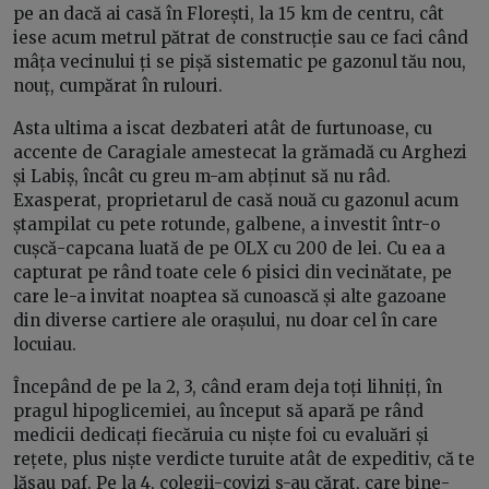
pe an dacă ai casă în Florești, la 15 km de centru, cât
iese acum metrul pătrat de construcție sau ce faci când
mâța vecinului ți se pișă sistematic pe gazonul tău nou,
nouț, cumpărat în rulouri.
Asta ultima a iscat dezbateri atât de furtunoase, cu
accente de Caragiale amestecat la grămadă cu Arghezi
și Labiș, încât cu greu m-am abținut să nu râd.
Exasperat, proprietarul de casă nouă cu gazonul acum
ștampilat cu pete rotunde, galbene, a investit într-o
cușcă-capcana luată de pe OLX cu 200 de lei. Cu ea a
capturat pe rând toate cele 6 pisici din vecinătate, pe
care le-a invitat noaptea să cunoască și alte gazoane
din diverse cartiere ale orașului, nu doar cel în care
locuiau.
Începând de pe la 2, 3, când eram deja toți lihniți, în
pragul hipoglicemiei, au început să apară pe rând
medicii dedicați fiecăruia cu niște foi cu evaluări și
rețete, plus niște verdicte turuite atât de expeditiv, că te
lăsau paf. Pe la 4, colegii-covizi s-au cărat, care bine-