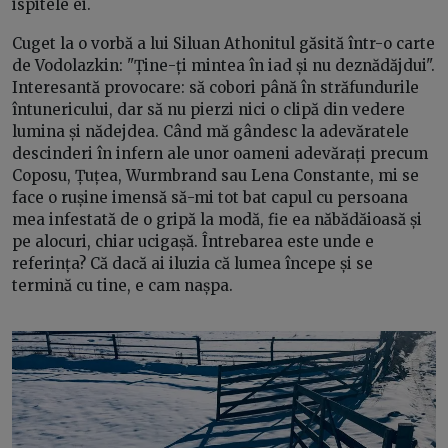
ispitele ei.
Cuget la o vorbă a lui Siluan Athonitul găsită într-o carte
de Vodolazkin: "Ține-ți mintea în iad și nu deznădăjdui".
Interesantă provocare: să cobori până în străfundurile
întunericului, dar să nu pierzi nici o clipă din vedere
lumina și nădejdea. Când mă gândesc la adevăratele
descinderi în infern ale unor oameni adevărați precum
Coposu, Țuțea, Wurmbrand sau Lena Constante, mi se
face o rușine imensă să-mi tot bat capul cu persoana
mea infestată de o gripă la modă, fie ea năbădăioasă și
pe alocuri, chiar ucigașă. Întrebarea este unde e
referința? Că dacă ai iluzia că lumea începe și se
termină cu tine, e cam nașpa.