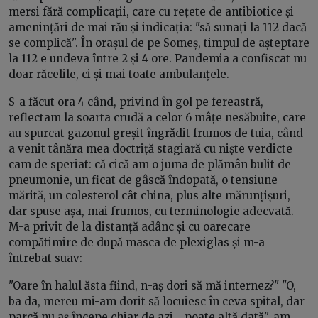
mersi fără complicații, care cu rețete de antibiotice și
amenințări de mai rău și indicația: "să sunați la 112 dacă
se complică". În orașul de pe Someș, timpul de așteptare
la 112 e undeva între 2 și 4 ore. Pandemia a confiscat nu
doar răcelile, ci și mai toate ambulanțele.
S-a făcut ora 4 când, privind în gol pe fereastră,
reflectam la soarta crudă a celor 6 mâțe nesăbuite, care
au spurcat gazonul greșit îngrădit frumos de tuia, când
a venit tânăra mea doctriță stagiară cu niște verdicte
cam de speriat: că cică am o juma de plămân bulit de
pneumonie, un ficat de gâscă îndopată, o tensiune
mărită, un colesterol cât china, plus alte mărunțișuri,
dar spuse așa, mai frumos, cu terminologie adecvată.
M-a privit de la distanță adânc și cu oarecare
compătimire de după masca de plexiglas și m-a
întrebat suav:
"Oare în halul ăsta fiind, n-aș dori să mă internez?" "O,
ba da, mereu mi-am dorit să locuiesc în ceva spital, dar
parcă nu aș începe chiar de azi... poate altă dată", am