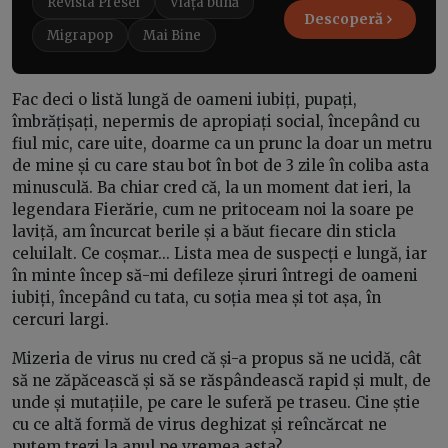
Revista Presei
Viața bună
Descoperă
Migrapop
Mai Bine
Fac deci o listă lungă de oameni iubiți, pupați,
îmbrățișați, nepermis de apropiați social, începând cu
fiul mic, care uite, doarme ca un prunc la doar un metru
de mine și cu care stau bot în bot de 3 zile în coliba asta
minusculă. Ba chiar cred că, la un moment dat ieri, la
legendara Fierărie, cum ne pritoceam noi la soare pe
laviță, am încurcat berile și a băut fiecare din sticla
celuilalt. Ce coșmar... Lista mea de suspecți e lungă, iar
în minte încep să-mi defileze șiruri întregi de oameni
iubiți, începând cu tata, cu soția mea și tot așa, în
cercuri largi.
Mizeria de virus nu cred că și-a propus să ne ucidă, cât
să ne zăpăcească și să se răspândească rapid și mult, de
unde și mutațiile, pe care le suferă pe traseu. Cine știe
cu ce altă formă de virus deghizat și reîncărcat ne
putem trezi la anul pe vremea asta?