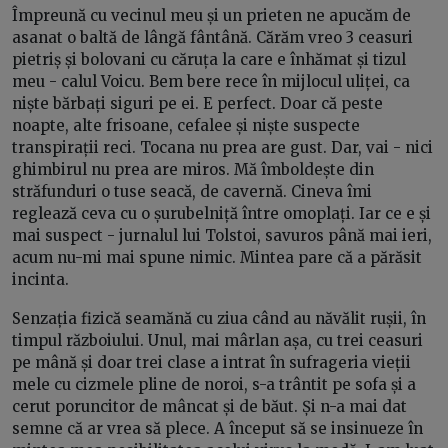
Împreună cu vecinul meu și un prieten ne apucăm de
asanat o baltă de lângă fântână. Cărăm vreo 3 ceasuri
pietriș și bolovani cu căruța la care e înhămat și tizul
meu - calul Voicu. Bem bere rece în mijlocul uliței, ca
niște bărbați siguri pe ei. E perfect. Doar că peste
noapte, alte frisoane, cefalee și niște suspecte
transpirații reci. Tocana nu prea are gust. Dar, vai - nici
ghimbirul nu prea are miros. Mă îmboldește din
străfunduri o tuse seacă, de cavernă. Cineva îmi
reglează ceva cu o șurubelniță între omoplați. Iar ce e și
mai suspect - jurnalul lui Tolstoi, savuros până mai ieri,
acum nu-mi mai spune nimic. Mintea pare că a părăsit
incinta.
Senzația fizică seamănă cu ziua când au năvălit rușii, în
timpul războiului. Unul, mai mârlan așa, cu trei ceasuri
pe mână și doar trei clase a intrat în sufrageria vieții
mele cu cizmele pline de noroi, s-a trântit pe sofa și a
cerut poruncitor de mâncat și de băut. Și n-a mai dat
semne că ar vrea să plece. A început să se insinueze în