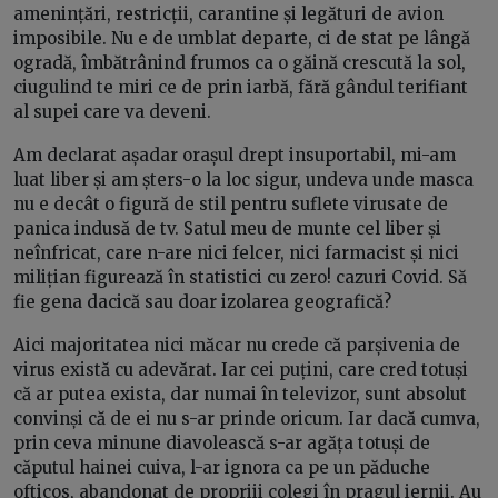
amenințări, restricții, carantine și legături de avion
imposibile. Nu e de umblat departe, ci de stat pe lângă
ogradă, îmbătrânind frumos ca o găină crescută la sol,
ciugulind te miri ce de prin iarbă, fără gândul terifiant
al supei care va deveni.
Am declarat așadar orașul drept insuportabil, mi-am
luat liber și am șters-o la loc sigur, undeva unde masca
nu e decât o figură de stil pentru suflete virusate de
panica indusă de tv. Satul meu de munte cel liber și
neînfricat, care n-are nici felcer, nici farmacist și nici
milițian figurează în statistici cu zero! cazuri Covid. Să
fie gena dacică sau doar izolarea geografică?
Aici majoritatea nici măcar nu crede că parșivenia de
virus există cu adevărat. Iar cei puțini, care cred totuși
că ar putea exista, dar numai în televizor, sunt absolut
convinși că de ei nu s-ar prinde oricum. Iar dacă cumva,
prin ceva minune diavolească s-ar agăța totuși de
căputul hainei cuiva, l-ar ignora ca pe un păduche
ofticos, abandonat de propriii colegi în pragul iernii. Au