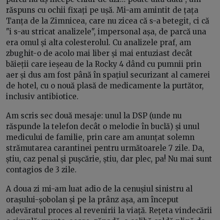
răspuns cu ochii fixați pe ușă. Mi-am amintit de țața
Tanța de la Zimnicea, care nu zicea că s-a betegit, ci că
"i s-au stricat analizele", impersonal așa, de parcă una
era omul și alta colesterolul. Cu analizele praf, am
zbughit-o de acolo mai liber și mai entuziast decât
băieții care ieșeau de la Rocky 4 dând cu pumnii prin
aer și dus am fost până în spațiul securizant al camerei
de hotel, cu o nouă plasă de medicamente la purtător,
inclusiv antibiotice.
Am scris sec două mesaje: unul la DSP (unde nu
răspunde la telefon decât o melodie în buclă) și unul
medicului de familie, prin care am anunțat solemn
strămutarea carantinei pentru următoarele 7 zile. Da,
știu, caz penal și pușcărie, știu, dar plec, pa! Nu mai sunt
contagios de 3 zile.
A doua zi mi-am luat adio de la cenușiul sinistru al
orașului-șobolan și pe la prânz așa, am început
adevăratul proces al revenirii la viață. Rețeta vindecării