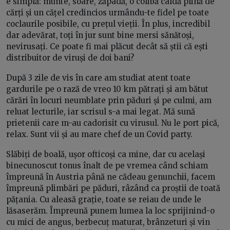
e simplă: munte, soare, zăpadă, o colibă caldă plină de
cărți și un cățel credincios urmându-te fidel pe toate
coclaurile posibile, cu prețul vieții. În plus, incredibil
dar adevărat, toți în jur sunt bine mersi sănătoși,
nevirusați. Ce poate fi mai plăcut decât să știi că ești
distribuitor de viruși de doi bani?
După 3 zile de vis în care am studiat atent toate
gardurile pe o rază de vreo 10 km pătrați și am bătut
cărări în locuri neumblate prin păduri și pe culmi, am
reluat lecturile, iar scrisul s-a mai legat. Mă sună
prietenii care m-au cadorisit cu virusul. Nu le port pică,
relax. Sunt vii și au mare chef de un Covid party.
Slăbiți de boală, ușor ofticoși ca mine, dar cu același
binecunoscut tonus înalt de pe vremea când schiam
împreună în Austria până ne cădeau genunchii, facem
împreună plimbări pe păduri, râzând ca proștii de toată
pățania. Cu aleasă grație, toate se reiau de unde le
lăsaserăm. Împreună punem lumea la loc sprijinind-o
cu mici de angus, berbecuț maturat, brânzeturi și vin