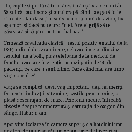
"Ia, copile și gustă să te-ntărești, că ești slab ca un țâr.
Să știi că totu-i scris și omul crapă când i se gată foile
din caiet. Iar dacă ți-e scris acolo să mori de avion, fix
așa mori și dacă nu te urci în el. Are el grijă să te
găsească și să pice pe tine, hahaaa!"
Urmează cavalcada clasică - testul pozitiv, emailul de la
DSP, ordinul de carantinare, cel care începe din ziua
testului, nu a bolii, plus telefoane de la medicul de
familie, care are în atenție nu mai puțin de 50 de
pacienți, pe care-i sună zilnic. Oare când mai are timp
să și consulte?
Viața se complică, devii vag important, deși nu meriți:
farmacie, indicații, vitamine, pastile pentru orice, o
plasă descurajant de mare. Prietenii medici întreabă
obsesiv despre temperatură și saturația de oxigen din
sânge. Habar n-am.
Apoi vine izolarea în camera super șic a hotelului unui
prieten, de unde se văd pe geam turle de biserici și