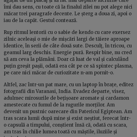
agățat de un placaj și să fac mai departe lucrurile care
îmi dau sens, cu toate că la finalul zilei nu pot alege nici
măcar trei paragrafe decente. Le șterg a doua zi, apoi o
iau de la capăt. Gestul contează.
Rup ritmul lentorii cu o sabie de kendo cu care exersez
zilnic aceleași o mie de mișcări largi de tăiere aproape
identice, în serii de câte două sute. Desculț, în tricou, cu
geamul larg deschis. Energie pură. Respir bine, nu cred
să am ceva la plămâni. Doar că luat de val și calculând
puțin greșit pașii, odată era cât pe ce să spintec plasma,
pe care nici măcar de curiozitate n-am pornit-o.
Altfel, zac într-un pat mare, cu un laptop în brațe, editez
fotografii din Varanasi, India. Evadez departe, visez,
adulmec mirosurile de bețișoare aromate și cardamon
amestecate cu fumul de la rugurile morților. Am
devenit un pustnic oarecare din Patericul Egiptean. Am
tras scara lumii după mine și exist neștiut, ferecat într-
o capsulă a timpului, conștient însă că, odată cu scara,
am tras în chilie lumea toată cu măștile, iluziile și