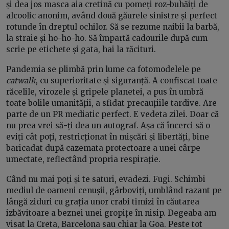
și dea jos masca aia cretină cu pomeți roz-buhăiți de
alcoolic anonim, având două găurele sinistre și perfect
rotunde în dreptul ochilor. Să se rezume naibii la barbă,
la straie și ho-ho-ho. Să împartă cadourile după cum
scrie pe etichete și gata, hai la răcituri.
Pandemia se plimbă prin lume ca fotomodelele pe
catwalk
, cu superioritate și siguranță. A confiscat toate
răcelile, virozele și gripele planetei, a pus în umbră
toate bolile umanității, a sfidat precauțiile tardive. Are
parte de un PR mediatic perfect. E vedeta zilei. Doar că
nu prea vrei să-ți dea un autograf. Așa că încerci să o
eviți cât poți, restricționat în mișcări și libertăți, bine
baricadat după cazemata protectoare a unei cârpe
umectate, reflectând propria respirație.
Când nu mai poți și te saturi, evadezi. Fugi. Schimbi
mediul de oameni cenușii, gârboviți, umblând razant pe
lângă ziduri cu grația unor crabi timizi în căutarea
izbăvitoare a beznei unei gropițe în nisip. Degeaba am
visat la Creta, Barcelona sau chiar la Goa. Peste tot