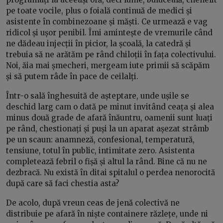
pe toate vocile, plus o foială continuă de medici și
asistente în combinezoane și măști. Ce urmează e vag
ridicol și ușor penibil. Îmi amintește de vremurile când
ne dădeau injecții în picior, la școală, la catedră și
trebuia să ne arătăm pe rând chiloții în fața colectivului.
Noi, ăia mai șmecheri, mergeam iute primii să scăpăm
și să putem râde în pace de ceilalți.
Într-o sală înghesuită de așteptare, unde ușile se
deschid larg cam o dată pe minut invitând ceața și alea
minus două grade de afară înăuntru, oamenii sunt luați
pe rând, chestionați și puși la un aparat așezat strâmb
pe un scaun: anamneză, confesional, temperatură,
tensiune, totul în public, intimitate zero. Asistenta
completează febril o fișă și altul la rând. Bine că nu ne
dezbracă. Nu există în ditai spitalul o perdea nenorocită
după care să faci chestia asta?
De acolo, după vreun ceas de jenă colectivă ne
distribuie pe afară în niște containere răzlețe, unde ni