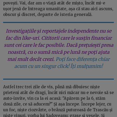
povești. Vai, dar am o viață atât de mișto, încât mi-e
ușor jenă de întreaga umanitate, așa că stau aici ascuns,
obscur și discret, departe de isteria generală.
Investigațiile și reportajele independente nu se
fac din like-uri. Cititorii care le susțin financiar
sunt cei care le fac posibile. Dacă prețuiești presa
noastră, cu o sumă mică pe lună ne poți ajuta
mai mult decât crezi.
Poți face diferența chiar
acum cu un singur click! Îți mulțumim!
Astfel trec trei zile de vis, până mă dibuiesc niște
prieteni atât de dragi, încât nici măcar nu e nevoie să se
auto-invite, vin ca la ei acasă: "Apărem pe la 6, stăm
două zile, ce să aducem?" Și așa începe. Începe lejer, cu
un foc, niște ciozvârte, o brânză puturoasă de Trascău și
niște vinuri, vorba lui Sadoveanu: grase și vesele. Și