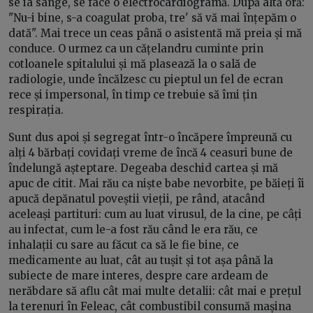
se ia sânge, se face o electrocardiogramă. După altă oră:
"Nu-i bine, s-a coagulat proba, tre' să vă mai înțepăm o
dată". Mai trece un ceas până o asistentă mă preia și mă
conduce. O urmez ca un cățelandru cuminte prin
cotloanele spitalului și mă plasează la o sală de
radiologie, unde încălzesc cu pieptul un fel de ecran
rece și impersonal, în timp ce trebuie să îmi țin
respirația.
Sunt dus apoi și segregat într-o încăpere împreună cu
alți 4 bărbați covidați vreme de încă 4 ceasuri bune de
îndelungă așteptare. Degeaba deschid cartea și mă
apuc de citit. Mai rău ca niște babe nevorbite, pe băieți îi
apucă depănatul poveștii vieții, pe rând, atacând
aceleași partituri: cum au luat virusul, de la cine, pe câți
au infectat, cum le-a fost rău când le era rău, ce
inhalații cu sare au făcut ca să le fie bine, ce
medicamente au luat, cât au tușit și tot așa până la
subiecte de mare interes, despre care ardeam de
nerăbdare să aflu cât mai multe detalii: cât mai e prețul
la terenuri în Feleac, cât combustibil consumă mașina