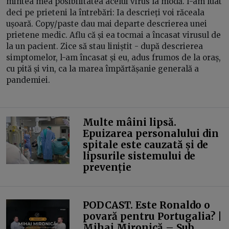
mintea mea posibilitatea acelui virus la modă. I-am luat
deci pe prieteni la întrebări: Ia descrieți voi răceala
ușoară. Copy/paste dau mai departe descrierea unei
prietene medic. Aflu că și ea tocmai a încasat virusul de
la un pacient. Zice să stau liniștit - după descrierea
simptomelor, l-am încasat și eu, adus frumos de la oraș,
cu pită și vin, ca la marea împărtășanie generală a
pandemiei.
Multe mâini lipsă.
Epuizarea personalului din
spitale este cauzată și de
lipsurile sistemului de
prevenție
PODCAST. Este Ronaldo o
povară pentru Portugalia? |
Mihai Mironică – Sub