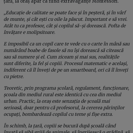
țară, la oraș apar ca fiind extravaganțe Montessori.
„Educație de calitate se poate face și în peșteră, și în vârf
de munte, și cât ești cu oile la păscut. Important e să vrei.
Atât tu ca profesor, cât și copilul să-și dorească. Pofta de
învățare e molipsitoare.
E imposibil ca un copil care te vede cu o carte în mână sau
numărând boabe de fasole să nu își dorească să citească
sau să numere și el. Cum ziceam și mai sus, realitățile
sunt diferite, la fel și copiii. Procesul matematic e același,
indiferent că îl înveți de pe un smartboard, ori că îl înveți
cu pietre.
Teoretic, prin programa școlară, regulament, funcționare,
școala din mediul rural este identică cu cea din mediul
urban. Practic, la oraș este senzația de școală mai
serioasă, doar pentru că profesorul, la cererea părinților
ocupați, bombardează copilul cu teme și fișe extra.
În schimb, la țară, copiii se bucură după școală când
învață să aibă grijă de animale, să îngrijească o grădină, să