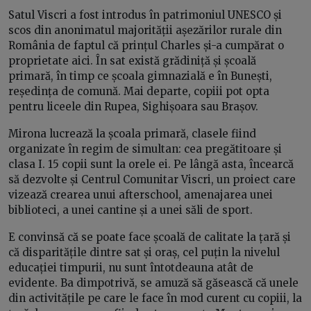
Satul Viscri a fost introdus în patrimoniul UNESCO și
scos din anonimatul majorității așezărilor rurale din
România de faptul că prințul Charles și-a cumpărat o
proprietate aici. În sat există grădiniță și școală
primară, în timp ce școala gimnazială e în Bunești,
reședința de comună. Mai departe, copiii pot opta
pentru liceele din Rupea, Sighișoara sau Brașov.
Mirona lucrează la școala primară, clasele fiind
organizate în regim de simultan: cea pregătitoare și
clasa I. 15 copii sunt la orele ei. Pe lângă asta, încearcă
să dezvolte și Centrul Comunitar Viscri, un proiect care
vizează crearea unui afterschool, amenajarea unei
biblioteci, a unei cantine și a unei săli de sport.
E convinsă că se poate face școală de calitate la țară și
că disparitățile dintre sat și oraș, cel puțin la nivelul
educației timpurii, nu sunt întotdeauna atât de
evidente. Ba dimpotrivă, se amuză să găsească că unele
din activitățile pe care le face în mod curent cu copiii, la