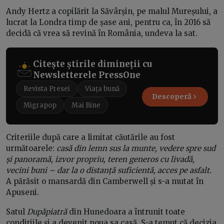
Andy Hertz a copilărit la Săvârșin, pe malul Mureșului, a
lucrat la Londra timp de șase ani, pentru ca, în 2016 să
decidă că vrea să revină în România, undeva la sat.
Citește știrile dimineții cu
Newsletterele PressOne
Revista Presei
Viața bună
Descoperă
Migrapop
Mai Bine
Criteriile după care a limitat căutările au fost
următoarele:
casă din lemn sus la munte, vedere spre sud
și panoramă, izvor propriu, teren generos cu livadă,
vecini buni – dar la o distanță suficientă, acces pe asfalt.
A părăsit o mansardă din Camberwell și s-a mutat în
Apuseni.
Satul
Dupăpiatră
din Hunedoara a întrunit toate
condițiile și a devenit noua sa casă. S-a temut că decizia