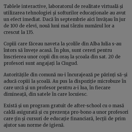
Tablele interactive, laboratorul de realitate virtuală și
utilizarea tehnologiei și softurilor educaționale au avut
un efect imediat. Dacă în septembrie aici învățau în jur
de 100 de elevi, nouă luni mai târziu numărul lor a
crescut la 135.
Copiii care făceau naveta la școlile din Alba Iulia s-au
întors să învețe acasă. În plus, sunt cereri pentru
înscrierea unor copii din oraș la școala din sat. 20 de
profesori sunt angajați la Ciugud.
Autoritățile din comună nu-i încurajează pe părinți să-și
aducă copiii la școală. Au pus la dispoziție microbuze în
care urcă și un profesor pentru a-i lua, în fiecare
dimineață, din satele în care locuiesc.
Există și un program gratuit de after-school cu o masă
caldă asigurată și cu prezența pro-bono a unor profesori
care țin și cursuri de educație financiară, lecții de prim
ajutor sau norme de igienă.