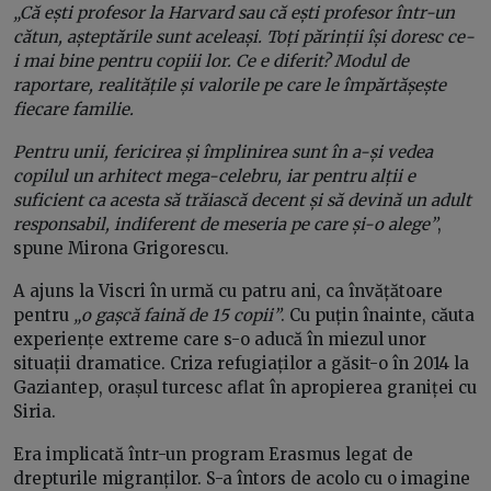
„Că ești profesor la Harvard sau că ești profesor într-un
cătun, așteptările sunt aceleași. Toți părinții își doresc ce-
i mai bine pentru copiii lor. Ce e diferit? Modul de
raportare, realitățile și valorile pe care le împărtășește
fiecare familie.
Pentru unii, fericirea și împlinirea sunt în a-și vedea
copilul un arhitect mega-celebru, iar pentru alții e
suficient ca acesta să trăiască decent și să devină un adult
responsabil, indiferent de meseria pe care și-o alege”
,
spune Mirona Grigorescu.
A ajuns la Viscri în urmă cu patru ani, ca învățătoare
pentru
„o gașcă faină de 15 copii”
. Cu puțin înainte, căuta
experiențe extreme care s-o aducă în miezul unor
situații dramatice. Criza refugiaților a găsit-o în 2014 la
Gaziantep, orașul turcesc aflat în apropierea graniței cu
Siria.
Era implicată într-un program Erasmus legat de
drepturile migranților. S-a întors de acolo cu o imagine