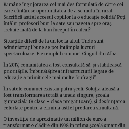
Rămâne îngrijorarea cel mai des formulată de către cei
care cântăresc oportunitatea de a se muta în rural.
Sacrifică astfel accesul copiilor la o educație solidă? Poți
întâlni profesori buni la sate sau naveta spre oraș
trebuie luată de la bun început în calcul?
Situațiile diferă de la un loc la altul. Unde sunt
administrații bune se pot întâmpla lucruri
spectaculoase. E exemplul comunei Ciugud din Alba.
În 2017, comunitatea a fost consultată să-și stabilească
prioritățile. Îmbunătățirea infrastructurii legate de
educație a primit cele mai multe "sufragii".
În satele comunei existau patru școli. Soluția aleasă a
fost transformarea totală a uneia singure, școala
gimnazială (8 clase + clasa pregătitoare), și desființarea
celorlate pentru a elimina astfel predarea simultană.
O investiție de aproximativ un milion de euro a
transformat o clădire din 1938 în prima școală smart din