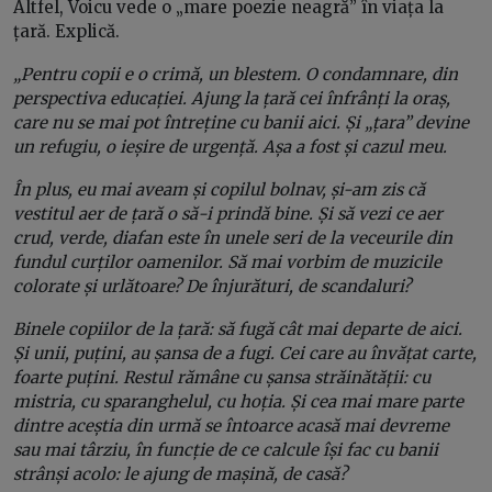
Altfel, Voicu vede o „mare poezie neagră” în viața la
țară. Explică.
„Pentru copii e o crimă, un blestem. O condamnare, din
perspectiva educației. Ajung la țară cei înfrânți la oraș,
care nu se mai pot întreține cu banii aici. Și „țara” devine
un refugiu, o ieșire de urgență. Așa a fost și cazul meu.
În plus, eu mai aveam și copilul bolnav, și-am zis că
vestitul aer de țară o să-i prindă bine. Și să vezi ce aer
crud, verde, diafan este în unele seri de la veceurile din
fundul curților oamenilor. Să mai vorbim de muzicile
colorate și urlătoare? De înjurături, de scandaluri?
Binele copiilor de la țară: să fugă cât mai departe de aici.
Și unii, puțini, au șansa de a fugi. Cei care au învățat carte,
foarte puțini. Restul rămâne cu șansa străinătății: cu
mistria, cu sparanghelul, cu hoția. Și cea mai mare parte
dintre aceștia din urmă se întoarce acasă mai devreme
sau mai târziu, în funcție de ce calcule își fac cu banii
strânși acolo: le ajung de mașină, de casă?