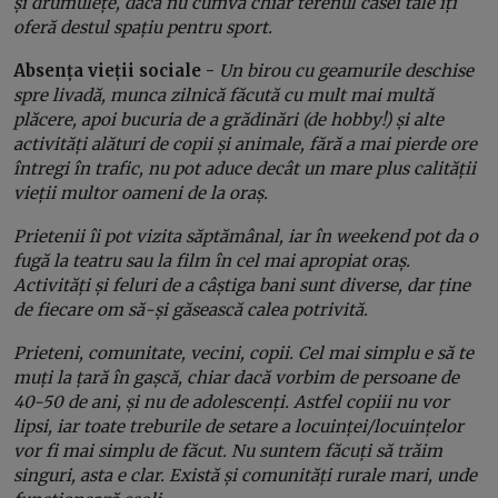
și drumulețe, dacă nu cumva chiar terenul casei tale îți
oferă destul spațiu pentru sport.
Absența vieții sociale -
Un birou cu geamurile deschise
spre livadă, munca zilnică făcută cu mult mai multă
plăcere, apoi bucuria de a grădinări (de hobby!) și alte
activități alături de copii și animale, fără a mai pierde ore
întregi în trafic, nu pot aduce decât un mare plus calității
vieții multor oameni de la oraș.
Prietenii îi pot vizita săptămânal, iar în weekend pot da o
fugă la teatru sau la film în cel mai apropiat oraș.
Activități și feluri de a câștiga bani sunt diverse, dar ține
de fiecare om să-și găsească calea potrivită.
Prieteni, comunitate, vecini, copii. Cel mai simplu e să te
muți la țară în gașcă, chiar dacă vorbim de persoane de
40-50 de ani, și nu de adolescenți. Astfel copiii nu vor
lipsi, iar toate treburile de setare a locuinței/locuințelor
vor fi mai simplu de făcut. Nu suntem făcuți să trăim
singuri, asta e clar. Există și comunități rurale mari, unde