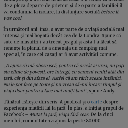
de a pleca departe de prieteni și de o parte a familiei îl
va condamna la izolare, la distanțare socială
before it
was cool
.
În următorii ani, însă, a avut parte de o viață socială mai
intensă și mai bogată decât cea de la Londra. Spune că
sute de musafiri i-au trecut pragul și asta l-a făcut să
renunțe la planul de a amenaja un camping mai
special, în care cei cazați ar fi avut activități comune.
„A ajuns să mă obosească, pentru că oricât ai vrea, nu poți
sta zilnic de povești, ore întregi, cu oameni veniți atât din
țară, cât și din afara ei. Astfel că am rărit aceste întâlniri.
Nu le pot face pe toate și nu vreau să-mi încarc timpul și
viața doar pentru a face mai mulți bani”
, spune Andy.
Tânărul trăiește din scris. A publicat și o
carte
despre
experiența mutării lui la țară. În plus, a inițiat grupul de
Facebook –
Mutat la țară, viața fără ceas
. De la cinci
membri, comunitatea a ajuns la peste 80.000.