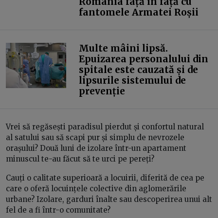
România față în față cu
fantomele Armatei Roșii
Multe mâini lipsă.
Epuizarea personalului din
spitale este cauzată și de
lipsurile sistemului de
prevenție
Vrei să regăsești paradisul pierdut și confortul natural
al satului sau să scapi pur și simplu de nevrozele
orașului? Două luni de izolare într-un apartament
minuscul te-au făcut să te urci pe pereți?
Cauți o calitate superioară a locuirii, diferită de cea pe
care o oferă locuințele colective din aglomerările
urbane? Izolare, garduri înalte sau descoperirea unui alt
fel de a fi într-o comunitate?