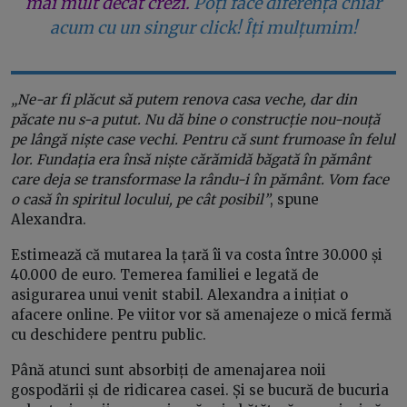
mai mult decât crezi.
Poți face diferența chiar
acum cu un singur click! Îți mulțumim!
„Ne-ar fi plăcut să putem renova casa veche, dar din
păcate nu s-a putut. Nu dă bine o construcție nou-nouță
pe lângă niște case vechi. Pentru că sunt frumoase în felul
lor. Fundația era însă niște cărămidă băgată în pământ
care deja se transformase la rându-i în pământ. Vom face
o casă în spiritul locului, pe cât posibil”
, spune
Alexandra.
Estimează că mutarea la țară îi va costa între 30.000 și
40.000 de euro. Temerea familiei e legată de
asigurarea unui venit stabil. Alexandra a inițiat o
afacere online. Pe viitor vor să amenajeze o mică fermă
cu deschidere pentru public.
Până atunci sunt absorbiți de amenajarea noii
gospodării și de ridicarea casei. Și se bucură de bucuria