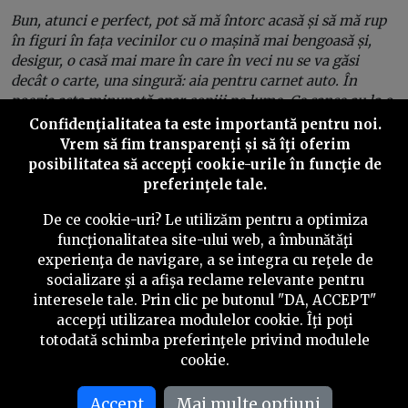
Bun, atunci e perfect, pot să mă întorc acasă și să mă rup
în figuri în fața vecinilor cu o mașină mai bengoasă și,
desigur, o casă mai mare în care în veci nu se va găsi
decât o carte, una singură: aia pentru carnet auto. În
poezia asta minunată apar copiii pe lume. Ce șanse au la o
viață demnă? Zero. Mă rog, ar fi o șansă – norocul, adică
Confidenţialitatea ta este importantă pentru noi.
întâmplarea unei gene bune și a unui dascăl bun”
, crede
Vrem să fim transparenţi și să îţi oferim
Voicu.
posibilitatea să accepţi cookie-urile în funcţie de
preferinţele tale.
De ce cookie-uri? Le utilizăm pentru a optimiza
funcţionalitatea site-ului web, a îmbunătăţi
experienţa de navigare, a se integra cu reţele de
socializare şi a afişa reclame relevante pentru
interesele tale. Prin clic pe butonul "DA, ACCEPT"
accepţi utilizarea modulelor cookie. Îţi poţi
totodată schimba preferinţele privind modulele
cookie.
Accept
Mai multe optiuni