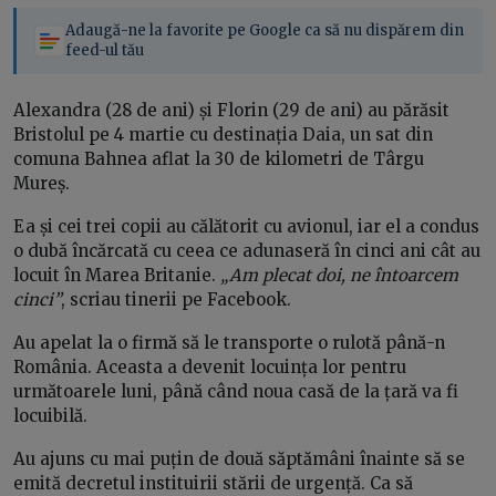
Adaugă-ne la favorite pe Google ca să nu dispărem din
feed-ul tău
Alexandra (28 de ani) și Florin (29 de ani) au părăsit
Bristolul pe 4 martie cu destinația Daia, un sat din
comuna Bahnea aflat la 30 de kilometri de Târgu
Mureș.
Ea și cei trei copii au călătorit cu avionul, iar el a condus
o dubă încărcată cu ceea ce adunaseră în cinci ani cât au
locuit în Marea Britanie.
„Am plecat doi, ne întoarcem
cinci”
, scriau tinerii pe Facebook.
Au apelat la o firmă să le transporte o rulotă până-n
România. Aceasta a devenit locuința lor pentru
următoarele luni, până când noua casă de la țară va fi
locuibilă.
Au ajuns cu mai puțin de două săptămâni înainte să se
emită decretul instituirii stării de urgență. Ca să