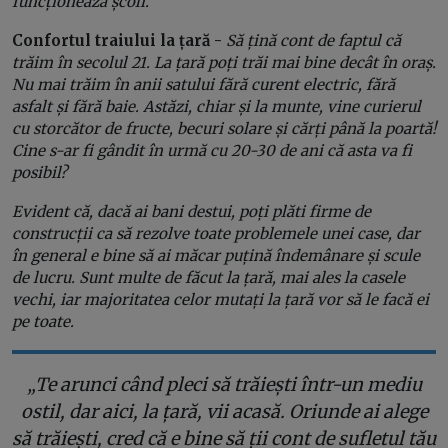
funcționează școli.
Confortul traiului la țară -
Să țină cont de faptul că
trăim în secolul 21. La țară poți trăi mai bine decât în oraș.
Nu mai trăim în anii satului fără curent electric, fără
asfalt și fără baie. Astăzi, chiar și la munte, vine curierul
cu storcător de fructe, becuri solare și cărți până la poartă!
Cine s-ar fi gândit în urmă cu 20-30 de ani că asta va fi
posibil?
Evident că, dacă ai bani destui, poți plăti firme de
construcții ca să rezolve toate problemele unei case, dar
în general e bine să ai măcar puțină îndemânare și scule
de lucru. Sunt multe de făcut la țară, mai ales la casele
vechi, iar majoritatea celor mutați la țară vor să le facă ei
pe toate.
„
Te arunci când pleci să trăiești într-un mediu
ostil, dar aici, la țară, vii acasă. Oriunde ai alege
să trăiești, cred că e bine să ții cont de sufletul tău