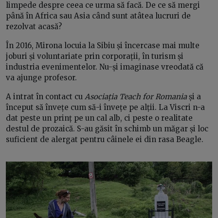
limpede despre ceea ce urma să facă. De ce să mergi
până în Africa sau Asia când sunt atâtea lucruri de
rezolvat acasă?
În 2016, Mirona locuia la Sibiu și încercase mai multe
joburi și voluntariate prin corporații, în turism și
industria evenimentelor. Nu-și imaginase vreodată că
va ajunge profesor.
A intrat în contact cu
Asociația Teach for Romania
și a
început să învețe cum să-i învețe pe alții. La Viscri n-a
dat peste un prinț pe un cal alb, ci peste o realitate
destul de prozaică. S-au găsit în schimb un măgar și loc
suficient de alergat pentru câinele ei din rasa Beagle.