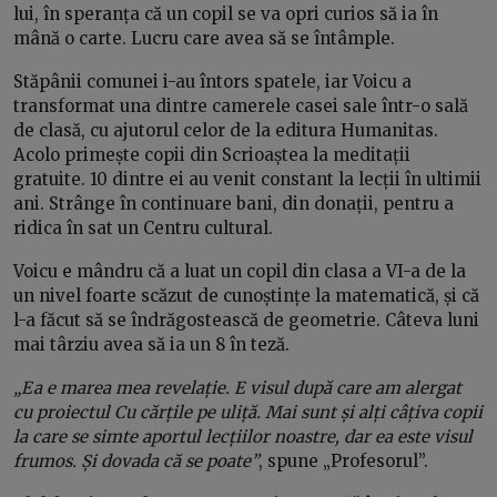
lui, în speranța că un copil se va opri curios să ia în
mână o carte. Lucru care avea să se întâmple.
Stăpânii comunei i-au întors spatele, iar Voicu a
transformat una dintre camerele casei sale într-o sală
de clasă, cu ajutorul celor de la editura Humanitas.
Acolo primește copii din Scrioaștea la meditații
gratuite. 10 dintre ei au venit constant la lecții în ultimii
ani. Strânge în continuare bani, din donații, pentru a
ridica în sat un Centru cultural.
Voicu e mândru că a luat un copil din clasa a VI-a de la
un nivel foarte scăzut de cunoștințe la matematică, și că
l-a făcut să se îndrăgostească de geometrie. Câteva luni
mai târziu avea să ia un 8 în teză.
„Ea e marea mea revelație. E visul după care am alergat
cu proiectul Cu cărțile pe uliță. Mai sunt și alți câțiva copii
la care se simte aportul lecțiilor noastre, dar ea este visul
frumos. Și dovada că se poate”
, spune „Profesorul”.