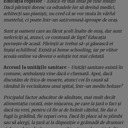
Educa
ția copiilor
-
Educă-te mai întâi pe tine însuți!
Dacă părinții doresc ca odraslele lor să devină medici,
arhitecți sau pianiști, nu cred că se vor muta în vârful
muntelui, ci poate într-un sat/comună aproape de oraș.
Sunt și oameni care au făcut școli înalte de oraș, dar sunt
nefericiți și, atunci, ce contează de fapt? Educația
pornește de acasă. Părinții ar trebui să-și găsească ei
înșiși echilibrul. Există și home schooling, iar pe viitor
școala online va deveni o soluție tot mai căutată
.
Accesul la unitățile sanitare -
Unități sanitare există în
comune, ambulanța vine dacă e chemată. Apoi, dacă
discutăm de frica de moarte, atunci cei în cauză să
rămână în vecinătatea unui spital, într-un mediu bolnav?
Pricipalul factor aducător de sănătate, mai mult decât
alimentația curată, este mișcarea, pe care la țară o faci și
dacă nu vrei, pentru că fie ai de hrănit cățelul, fie dai o
fugă la grădină, fie repari ceva. Dacă îți place să te plimbi
sau să alergi, la țară ai la dispoziție o grămadă de drumuri