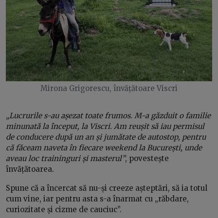
Mirona Grigorescu, învățătoare Viscri
„Lucrurile s-au așezat toate frumos. M-a găzduit o familie
minunată la început, la Viscri. Am reușit să iau permisul
de conducere după un an și jumătate de autostop, pentru
că făceam naveta în fiecare weekend la București, unde
aveau loc traininguri și masterul”
, povestește
învățătoarea.
Spune că a încercat să nu-și creeze așteptări, să ia totul
cum vine, iar pentru asta s-a înarmat cu „răbdare,
curiozitate și cizme de cauciuc”.