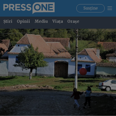
Susține
Știri
Opinii
Mediu
Viața
Orașe