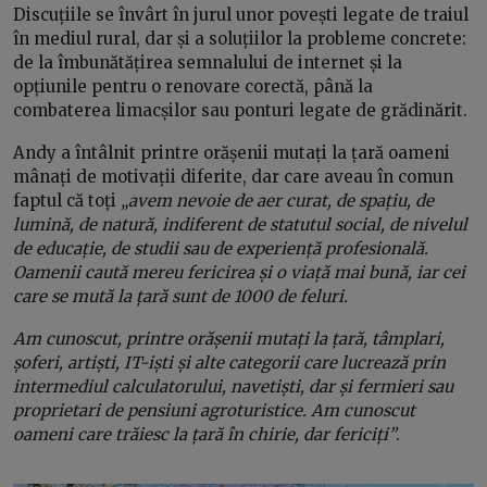
Discuțiile se învârt în jurul unor povești legate de traiul
în mediul rural, dar și a soluțiilor la probleme concrete:
de la îmbunătățirea semnalului de internet și la
opțiunile pentru o renovare corectă, până la
combaterea limacșilor sau ponturi legate de grădinărit.
Andy a întâlnit printre orășenii mutați la țară oameni
mânați de motivații diferite, dar care aveau în comun
faptul că toți
„avem nevoie de aer curat, de spațiu, de
lumină, de natură, indiferent de statutul social, de nivelul
de educație, de studii sau de experiență profesională.
Oamenii caută mereu fericirea și o viață mai bună, iar cei
care se mută la țară sunt de 1000 de feluri.
Am cunoscut, printre orășenii mutați la țară, tâmplari,
șoferi, artiști, IT-iști și alte categorii care lucrează prin
intermediul calculatorului, navetiști, dar și fermieri sau
proprietari de pensiuni agroturistice. Am cunoscut
oameni care trăiesc la țară în chirie, dar fericiți”
.