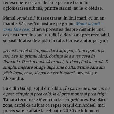
redescopere o stare de bine pe care traiul în
aglomerarea urbană, printre străini, nu le-o oferise.
Planul „evadării” fusese trasat, în linii mari, cu un an
înainte. Văzuseră o postare pe grupul
Mutat la țară –
viața fără ceas
. Cineva povestea despre căutările unei
case cu teren în zona rurală. Își dorea un preț rezonabil
și posibilitatea de a plăti în rate. Ceruse ajutor pe grup.
„A fost un fel de impuls. Dacă alții pot, atunci putem și
noi. Era, în primul rând, dorința de a avea ceva în
România. Dacă ai unde să te duci, te duci până la urmă. E
simplu, mișcare atrage după sine o alta. Prima oară am
găsit locul, casa, și apoi au venit toate”
, povestește
Alexandra.
Ea e din Galați, soțul din Sibiu.
„În partea de unde vin eu
e prea câmpie și prea cald, la el prea munte și prea frig”
.
Tânara terminase Medicina la Târgu-Mureș. I-a plăcut
zona, astfel că au luat ca reper orașul din Ardeal, mai
precis satele aflate la cel puțin 20-30 de kilometri.