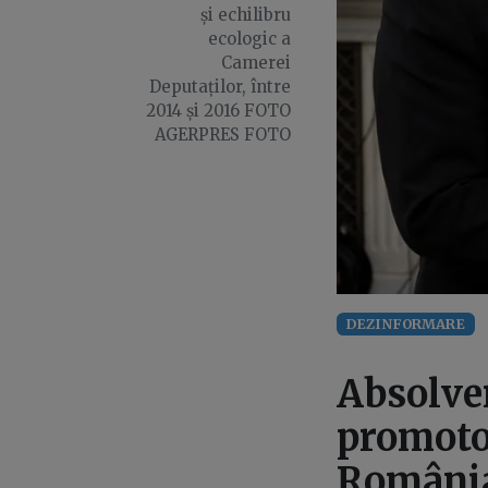
și echilibru
ecologic a
Camerei
Deputaților, între
2014 și 2016 FOTO
AGERPRES FOTO
DEZINFORMARE
Absolven
promoto
Români