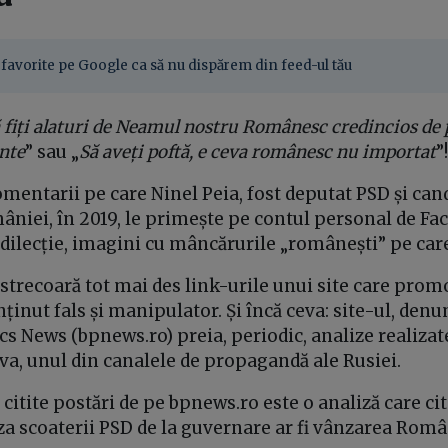
favorite pe Google ca să nu dispărem din feed-ul tău
 fiți alaturi de Neamul nostru Românesc credincios de
nte
” sau „
Să aveți poftă, e ceva românesc nu importat
”!
mentarii pe care Ninel Peia, fost deputat PSD și cand
âniei, în 2019, le primește pe contul personal de Fa
edilecție, imagini cu mâncărurile „românești” pe car
 strecoară tot mai des link-urile unui site care prom
nținut fals și manipulator. Și încă ceva: site-ul, den
s News (bpnews.ro) preia, periodic, analize realizat
, unul din canalele de propagandă ale Rusiei.
 citite postări de pe bpnews.ro este o analiză care ci
za scoaterii PSD de la guvernare ar fi vânzarea Româ