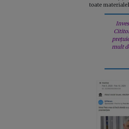
toate materialel
Inves
Citito
prețui
mult de