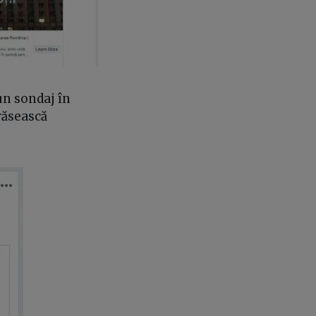
un sondaj în
răsească