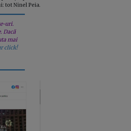
: tot Ninel Peia.
e-uri.
e. Dacă
uta mai
r click!