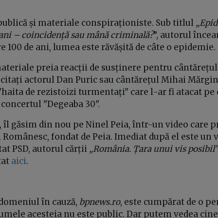
blică și materiale conspiraționiste. Sub titlul
„Epid
e ani – coincidență sau mână criminală?
”, autorul încea
are 100 de ani, lumea este răvășită de câte o epidemie.
materiale preia reacții de susținere pentru cântărețu
citați actorul Dan Puric sau cântărețul Mihai Mărgi
haita de rezistoizi turmentați" care l-ar fi atacat pe
 concertul "Degeaba 30".
, îl găsim din nou pe Ninel Peia, într-un video care
 Românesc, fondat de Peia. Imediat după el este un v
at PSD, autorul cărții
„România. Țara unui vis posibil”
tat
aici
.
 domeniul în cauză,
bpnews.ro
, este cumpărat de o pe
numele acesteia nu este public. Dar putem vedea cine