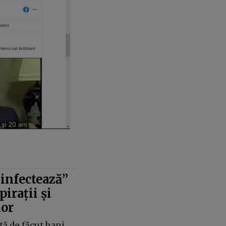
„infectează”
pirații și
lor
tă de făcut bani