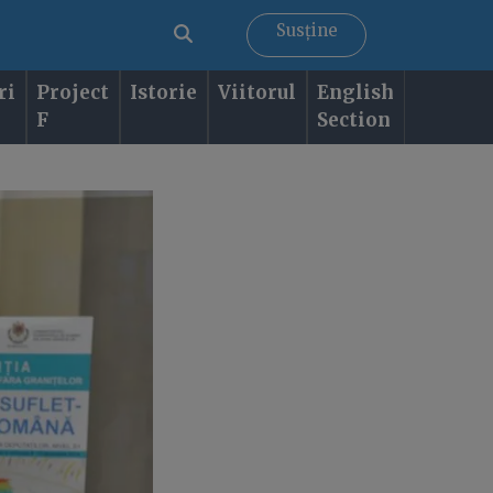
Susține
ri
Project
Istorie
Viitorul
English
F
Section