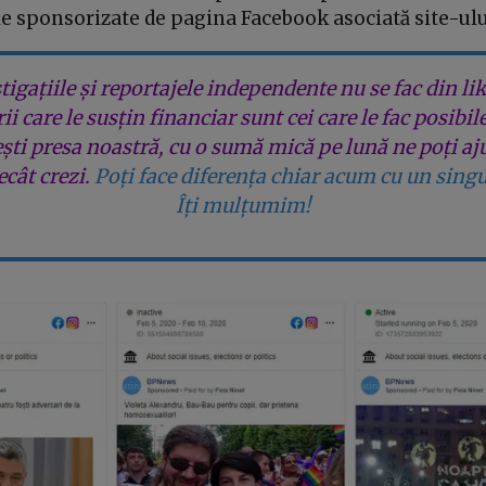
e sponsorizate de pagina Facebook asociată site-ului
tigațiile și reportajele independente nu se fac din lik
rii care le susțin financiar sunt cei care le fac posibil
ești presa noastră, cu o sumă mică pe lună ne poți aj
cât crezi.
Poți face diferența chiar acum cu un singu
Îți mulțumim!