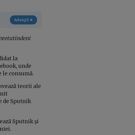
Adaugă ★
 pretutindeni
idat la
cebook, unde
e le consumă.
ovează teorii ale
umit
e de Sputnik
tează Sputnik și
niei.