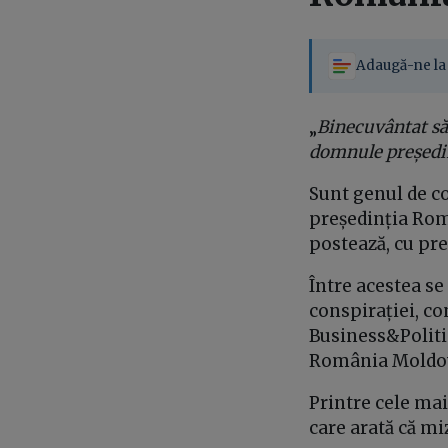
Adaugă-ne la 
„
Binecuvântat să
domnule președi
Sunt genul de co
președinția Rom
postează, cu pr
Între acestea se
conspirației, co
Business&Politic
România Moldova
Printre cele mai
care arată că mi