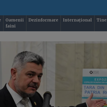
e
Oamenii
Dezinformare
Internațional
Tine
faini