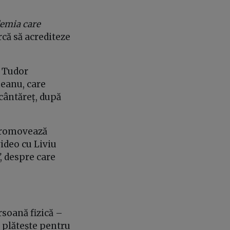
emia care
rcă să acrediteze
l Tudor
neanu, care
 cântăreț, după
 promovează
ideo cu Liviu
, despre care
rsoană fizică –
 plătește pentru