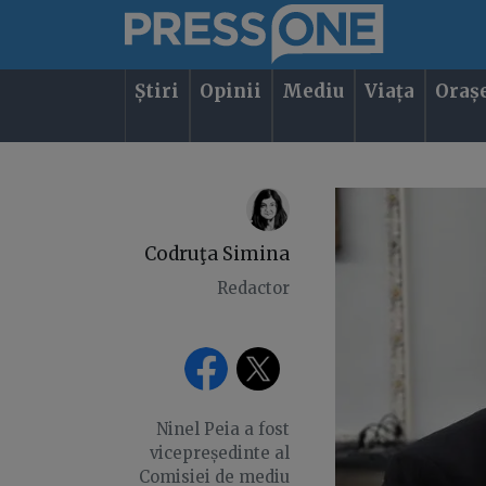
Știri
Opinii
Mediu
Viața
Oraș
Codruţa Simina
Redactor
Ninel Peia a fost
vicepreședinte al
Comisiei de mediu