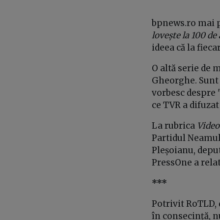
bpnews.ro mai pu
lovește la 100 d
ideea că la fiec
O altă serie de 
Gheorghe. Sunt 
vorbesc despre "
ce TVR a difuzat
La rubrica
Video
Partidul Neamul
Pleșoianu, deput
PressOne a rela
***
Potrivit RoTLD,
în consecință, 