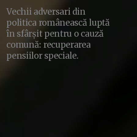
Vechii adversari din
politica românească luptă
în sfârșit pentru o cauză
comună: recuperarea
pensiilor speciale.