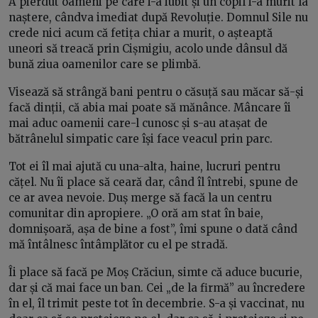
A pierdut oameni pe care i-a iubit și un copil i-a murit la
naștere, cândva imediat după Revoluție. Domnul Sile nu
crede nici acum că fetița chiar a murit, o așteaptă
uneori să treacă prin Cișmigiu, acolo unde dânsul dă
bună ziua oamenilor care se plimbă.
Visează să strângă bani pentru o căsuță sau măcar să-și
facă dinții, că abia mai poate să mănânce. Mâncare îi
mai aduc oamenii care-l cunosc și s-au atașat de
bătrânelul simpatic care își face veacul prin parc.
Tot ei îl mai ajută cu una-alta, haine, lucruri pentru
cățel. Nu îi place să ceară dar, când îl întrebi, spune de
ce ar avea nevoie. Duș merge să facă la un centru
comunitar din apropiere. „O oră am stat în baie,
domnișoară, așa de bine a fost”, îmi spune o dată când
mă întâlnesc întâmplător cu el pe stradă.
Îi place să facă pe Moș Crăciun, simte că aduce bucurie,
dar și că mai face un ban. Cei „de la firmă” au încredere
în el, îl trimit peste tot în decembrie. S-a și vaccinat, nu