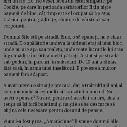
nici un Ho-Ho-Ho vesel. Avea un cățel simpatic, pe
Cookie, pe care în perioada sărbătorilor îl țin niște
oameni de bine, cât timp este el ocupat să fie Moș
Crăciun pentru grădinițe, cămine de vârstnici sau
corporații.
Domnul Sile stă pe stradă. Bine, o să spuneți, nu e chiar
stradă. E o spălătorie undeva la ultimul etaj al unui bloc,
unde nu are apă sau toaletă, unde toate lucrurile lui stau
îngrămădite în câțiva metri pătrați. A stat și pe stradă,
sub poduri, în parcuri, în subsoluri. De 10 ani a rămas
fără casă, în urma unei înșelătorii. E povestea multor
oameni fără adăpost.
A avut mereu o situație precară, dar a trăit ultimii ani ai
comunismului și cei mulți ai tranziției muncind. Nu
aveți o pensie? Nu are, pentru că actele i-au ars, abia a
reușit să își facă buletinul și nu știe să se descurce să
obțină cele necesare pentru dosarul de pensie.
Viața i-a fost grea. „Amărăciune” îi spune domnul Sile.