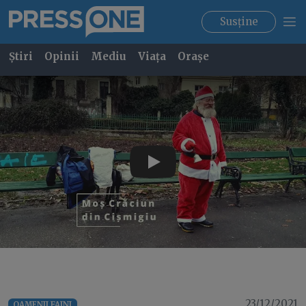
Susține
Știri
Opinii
Mediu
Viața
Orașe
Play
23/12/2021
OAMENII FAINI