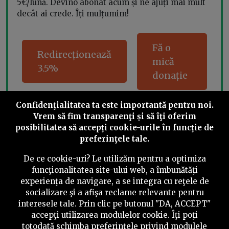
5€/lună. Devino abonat acum și ne ajuți mai mult
decât ai crede. Îți mulțumim!
Fă o
Redirecționează
mică
3.5%
donație
Confidenţialitatea ta este importantă pentru noi.
Vrem să fim transparenţi și să îţi oferim
Share this
posibilitatea să accepţi cookie-urile în funcţie de
preferinţele tale.
De ce cookie-uri? Le utilizăm pentru a optimiza
funcţionalitatea site-ului web, a îmbunătăţi
experienţa de navigare, a se integra cu reţele de
socializare şi a afişa reclame relevante pentru
©
2026
PressOne.ro
interesele tale. Prin clic pe butonul "DA, ACCEPT"
accepţi utilizarea modulelor cookie. Îţi poţi
RSS
Newslettere
Despre noi
Politica editorială
totodată schimba preferinţele privind modulele