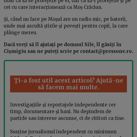
doar ca să se protejeze pe el, dar ca să-i protejeze și pe
cei cu care interacționează ca Moș Crăciun.
Și, când nu face pe Moșul are un radio mic, pe baterii,
unde mai ascultă știrile și povești pentru copii, la care
plânge mereu.
Dacă vreți să îl ajutați pe domnul Sile, îl găsiți în
Cișmigiu sau ne puteți scrie pe
contact@pressone.ro
.
Ți-a fost util acest articol? Ajută-ne
să facem mai multe.
Investigațiile și reportajele independente cer
timp, documentare și bani. Nu depindem de
partide sau interese ascunse, ci de cititori ca tine.
Susține jurnalismul independent cu minimum