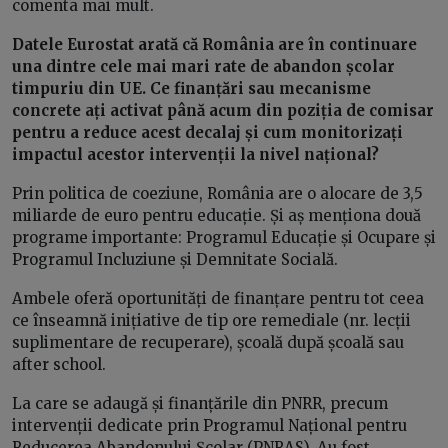
comenta mai mult.
Datele Eurostat arată că România are în continuare
una dintre cele mai mari rate de abandon școlar
timpuriu din UE. Ce finanțări sau mecanisme
concrete ați activat până acum din poziția de comisar
pentru a reduce acest decalaj și cum monitorizați
impactul acestor intervenții la nivel național?
Prin politica de coeziune, România are o alocare de 3,5
miliarde de euro pentru educație. Și aș menționa două
programe importante: Programul Educație și Ocupare și
Programul Incluziune și Demnitate Socială.
Ambele oferă oportunități de finanțare pentru tot ceea
ce înseamnă inițiative de tip ore remediale (nr. lecții
suplimentare de recuperare), școală după școală sau
after school.
La care se adaugă și finanțările din PNRR, precum
intervenții dedicate prin Programul Național pentru
Reducerea Abandonului Școlar (PNRAS). Au fost