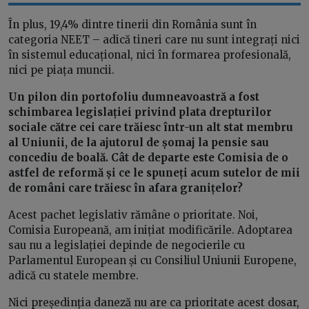
În plus, 19,4% dintre tinerii din România sunt în
categoria NEET – adică tineri care nu sunt integrați nici
în sistemul educațional, nici în formarea profesională,
nici pe piața muncii.
Un pilon din portofoliu dumneavoastră a fost
schimbarea legislației privind plata drepturilor
sociale către cei care trăiesc într-un alt stat membru
al Uniunii, de la ajutorul de șomaj la pensie sau
concediu de boală. Cât de departe este Comisia de o
astfel de reformă și ce le spuneți acum sutelor de mii
de români care trăiesc în afara granițelor?
Acest pachet legislativ rămâne o prioritate. Noi,
Comisia Europeană, am inițiat modificările. Adoptarea
sau nu a legislației depinde de negocierile cu
Parlamentul European și cu Consiliul Uniunii Europene,
adică cu statele membre.
Nici președinția daneză nu are ca prioritate acest dosar,