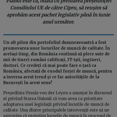
Planul este ca, odată cu preluarea președinției
Consiliului UE de către Cipru, să reușim să
aprobăm acest pachet legislativ până în iunie
anul următor.
Un alt pilon din portofoliul dumneavoastră a fost
promovarea unor locurilor de muncă de calitate. În
același timp, din România continuă să plece sute de
mii de tineri români calificați, IT-iști, ingineri,
doctori. Ce credeți că mai poate face o țară ca
România, afectată de exodul forței de muncă, pentru
a inversa acest trend și ce fac autoritățile de la
București în acest sens?
Președinta Ursula von der Leyen a anunțat în discursul
ei privind Starea Uniunii că vom avea ca prioritate
adoptarea unei legislații privind locurile de muncă de
calitate. Una dintre principalele intervenții este să ne
asigurăm că protejăm locurile de muncă în procesul de