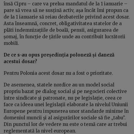
însă Cipru – care va prelua mandatul de la 1 ianuarie –
pare să vrea să ne susțină activ, așa încât îmi propun ca
de la 1 ianuarie să reiau dezbaterile privind acest dosar.
Asta înseamnă, concret, obligativitatea statelor de a
plăti indemnizațiile de boală, pensii, asigurarea de
șomaj, în funcție de țările unde au contribuit lucrătorii
mobili.
De ce s-au opus președinția poloneză și daneză
acestui dosar?
Pentru Polonia acest dosar nu a fost o prioritate.
De asemenea, statele nordice au un model social
propriu bazat pe dialog social și pe negocieri colective
între sindicate și patronate, nu pe legislație, ceea ce
face ca ideea unei legislații elaborate la nivelul Uniunii
Europene pentru impunerea unor standarde minime în
domeniul muncii și al asigurărilor sociale să fie „tabu”.
Din punctul lor de vedere nu este o temă care ar trebui
reglementată la nivel european.