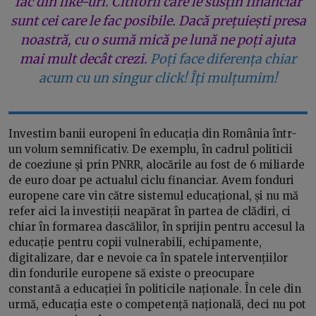
fac din like-uri. Cititorii care le susțin financiar
sunt cei care le fac posibile. Dacă prețuiești presa
noastră, cu o sumă mică pe lună ne poți ajuta
mai mult decât crezi.
Poți face diferența chiar
acum cu un singur click! Îți mulțumim!
Investim banii europeni în educația din România într-
un volum semnificativ. De exemplu, în cadrul politicii
de coeziune și prin PNRR, alocările au fost de 6 miliarde
de euro doar pe actualul ciclu financiar. Avem fonduri
europene care vin către sistemul educațional, și nu mă
refer aici la investiții neapărat în partea de clădiri, ci
chiar în formarea dascălilor, în sprijin pentru accesul la
educație pentru copii vulnerabili, echipamente,
digitalizare, dar e nevoie ca în spatele intervențiilor
din fondurile europene să existe o preocupare
constantă a educației în politicile naționale. În cele din
urmă, educația este o competență națională, deci nu pot