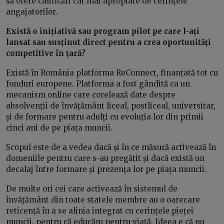
să ofere calificări cât mai apropiate de cerințele
angajatorilor.
Există o inițiativă sau program pilot pe care l-ați
lansat sau susținut direct pentru a crea oportunități
competitive în țară?
Există în România platforma ReConnect, finanțată tot cu
fonduri europene. Platforma a fost gândită ca un
mecanism online care corelează date despre
absolvenții de învățământ liceal, postliceal, universitar,
și de formare pentru adulți cu evoluția lor din primii
cinci ani de pe piața muncii.
Scopul este de a vedea dacă și în ce măsură activează în
domeniile pentru care s-au pregătit și dacă există un
decalaj între formare și prezența lor pe piața muncii.
De multe ori cei care activează în sistemul de
învățământ din toate statele membre au o oarecare
reticență în a se alinia integrat cu cerințele pieței
muncii, pentru că educăm pentru viață. Ideea e că nu