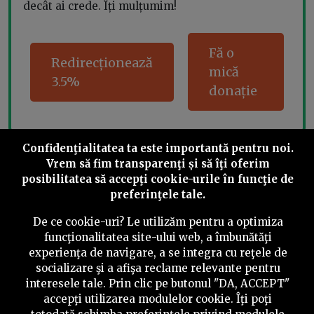
decât ai crede. Îți mulțumim!
Fă o
Redirecționează
mică
3.5%
donație
Confidenţialitatea ta este importantă pentru noi.
Share this
Vrem să fim transparenţi și să îţi oferim
posibilitatea să accepţi cookie-urile în funcţie de
preferinţele tale.
De ce cookie-uri? Le utilizăm pentru a optimiza
funcţionalitatea site-ului web, a îmbunătăţi
experienţa de navigare, a se integra cu reţele de
©
2026
PressOne.ro
socializare şi a afişa reclame relevante pentru
interesele tale. Prin clic pe butonul "DA, ACCEPT"
RSS
Newslettere
Despre noi
Politica editorială
accepţi utilizarea modulelor cookie. Îţi poţi