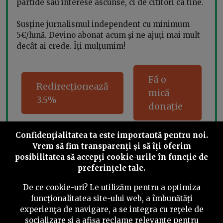
partide sau interese ascunse, ci de cititori ca tine.
Susține jurnalismul independent cu minimum
5€/lună. Devino abonat acum și ne ajuți mai mult
decât ai crede. Îți mulțumim!
Fă o
Redirecționează
mică
3.5%
donație
Confidenţialitatea ta este importantă pentru noi.
Vrem să fim transparenţi și să îţi oferim
Share this
posibilitatea să accepţi cookie-urile în funcţie de
preferinţele tale.
De ce cookie-uri? Le utilizăm pentru a optimiza
funcţionalitatea site-ului web, a îmbunătăţi
experienţa de navigare, a se integra cu reţele de
socializare şi a afişa reclame relevante pentru
©
2026
PressOne.ro