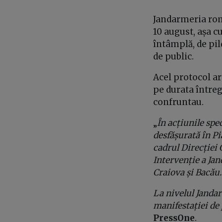
Jandarmeria rom
10 august, așa c
întâmplă, de pil
de public.
Acel protocol ar
pe durata întreg
confruntau.
„
În acțiunile spe
desfășurată în Pi
cadrul Direcției 
Intervenție a Ja
Craiova și Bacău.
La nivelul Janda
manifestației de 
PressOne
.