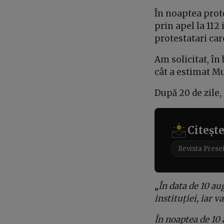
În noaptea prote
prin apel la 112
protestatari car
Am solicitat, în 
cât a estimat M
După 20 de zile
Citeșt
Revista Prese
„
În data de 10 au
instituției, iar v
În noaptea de 10 