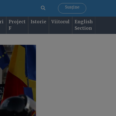
Susține
ri
Project
Istorie
Viitorul
English
F
Section