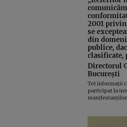
comunicăm fa
conformitate
2001 privin
se excepteaz
din domeniu
publice, dac
clasificate, 
Directorul 
București
Tot informații c
participat la in
manifestanților