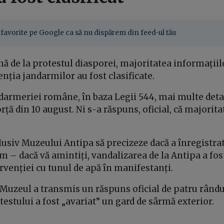
favorite pe Google ca să nu dispărem din feed-ul tău
ă de la protestul diasporei, majoritatea informațiilo
enția jandarmilor au fost clasificate.
darmeriei române, în baza Legii 544, mai multe detal
rță din 10 august. Ni s-a răspuns, oficial, că majorita
lusiv Muzeului Antipa să precizeze dacă a înregistra
m – dacă vă amintiți, vandalizarea de la Antipa a fos
tervenției cu tunul de apă în manifestanți.
 Muzeul a transmis un răspuns oficial de patru rândur
testului a fost „avariat” un gard de sârmă exterior.