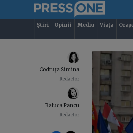
Știri
Opinii
Mediu
Viața
Oraș
Codruţa Simina
Redactor
Raluca Pancu
Redactor