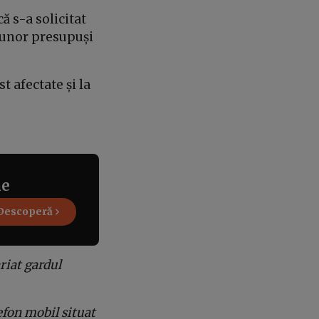
ă s-a solicitat
a unor presupuși
t afectate și la
ne
Descoperă
ariat gardul
efon mobil situat