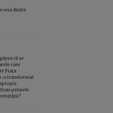
te una dintre
 părea că se
arele care
re Piața
e s-a transformat
 apropia
 Erau primele
rsității.”