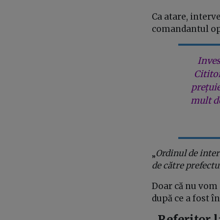
Ca atare, interv
comandantul ope
Inves
Citito
prețui
mult de
„
Ordinul de inter
de către prefect
Doar că nu vom a
după ce a fost în
„Referitor 