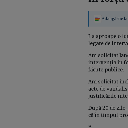
Adaugă-ne la 
La aproape o lun
legate de interv
Am solicitat Jan
intervenția în fo
făcute publice.
Am solicitat inc
acte de vandalis
justificările in
După 20 de zile,
că în timpul pro
*