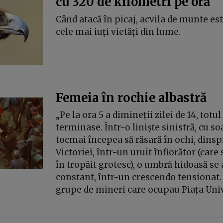
cu 320 de kilometri pe oră
Când atacă în picaj, acvila de munte es
cele mai iuți vietăți din lume.
Femeia în rochie albastră
„Pe la ora 5 a dimineții zilei de 14, totul
terminase. Într-o liniște sinistră, cu so
tocmai începea să răsară în ochi, dinsp
Victoriei, într-un uruit înfiorător (car
în tropăit grotesc), o umbră hidoasă se
constant, într-un crescendo tensionat.
grupe de mineri care ocupau Piața Unive