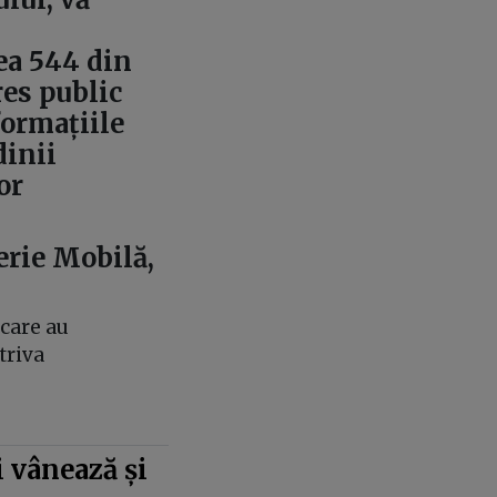
gea 544 din
res public
formațiile
dinii
or
erie Mobilă,
 care au
triva
 vânează și