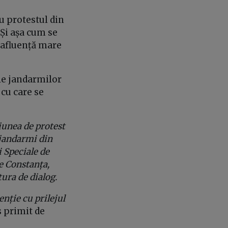
u protestul din
 Și așa cum se
u afluență mare
ale jandarmilor
 cu care se
țiunea de protest
i jandarmi din
 Speciale de
e Constanța,
ura de dialog.
nție cu prilejul
s primit de