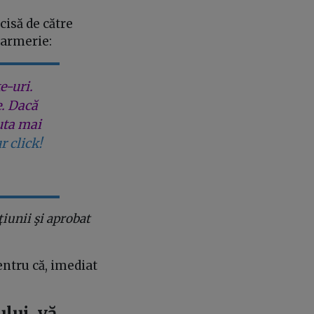
cisă de către
darmerie:
e-uri.
e. Dacă
uta mai
r click!
ţiunii şi aprobat
entru că, imediat
lui, vă