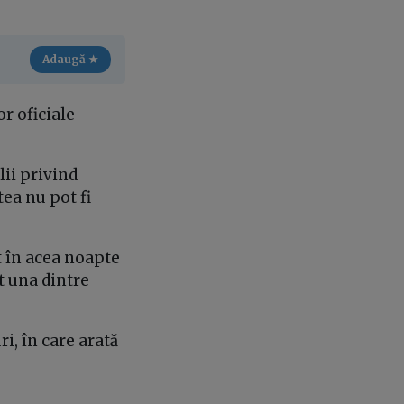
Adaugă ★
r oficiale
ii privind
tea nu pot fi
t în acea noapte
t una dintre
i, în care arată