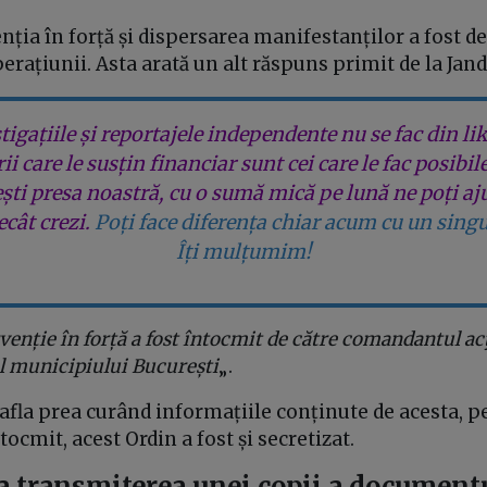
enția în forță și dispersarea manifestanților a fost de
rațiunii. Asta arată un alt răspuns primit de la Jan
tigațiile și reportajele independente nu se fac din lik
rii care le susțin financiar sunt cei care le fac posibil
ești presa noastră, cu o sumă mică pe lună ne poți aj
cât crezi.
Poți face diferența chiar acum cu un singu
Îți mulțumim!
venție în forță a fost întocmit de către comandantul ac
ul municipiului București
„.
fla prea curând informațiile conținute de acesta, p
tocmit, acest Ordin a fost și secretizat.
la transmiterea unei copii a documentu