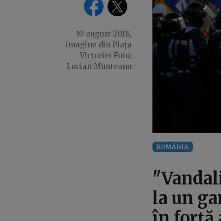
10 august 2018,
imagine din Piața
Victoriei Foto:
Lucian Munteanu
ROMÂNIA
"Vandali
la un ga
în forță 