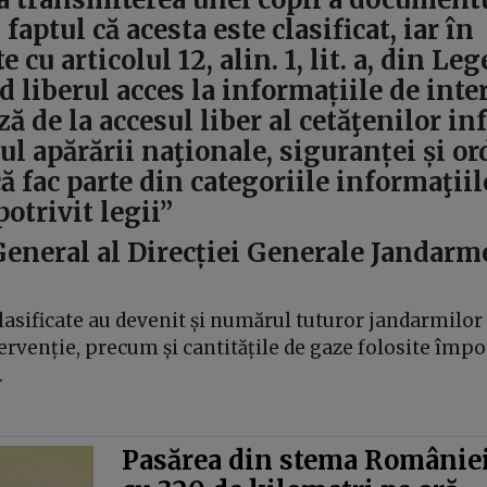
ptul că acesta este clasificat, iar în
 cu articolul 12, alin. 1, lit. a, din Le
d liberul acces la informațiile de inte
ă de la accesul liber al cetăţenilor in
l apărării naţionale, siguranței și or
ă fac parte din categoriile informaţiil
potrivit legii”
General al Direcției Generale Jandarm
lasificate au devenit și numărul tuturor jandarmilor
tervenție, precum și cantitățile de gaze folosite împo
.
Pasărea din stema României