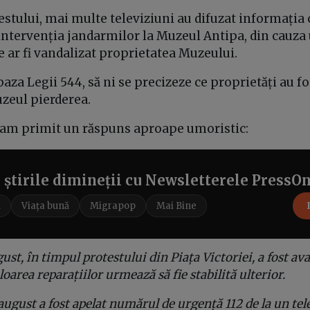
stului, mai multe televiziuni au difuzat informația c
 intervenția jandarmilor la Muzeul Antipa, din cauz
e ar fi vandalizat proprietatea Muzeului.
baza Legii 544, să ni se precizeze ce proprietăți au fos
uzeul pierderea.
, am primit un răspuns aproape umoristic:
e știrile dimineții cu Newsletterele PressO
i
Viața bună
Migrapop
Mai Bine
gust, în timpul protestului din Piața Victoriei, a fost av
aloarea reparațiilor urmează să fie stabilită ulterior.
august a fost apelat numărul de urgență 112 de la un tel