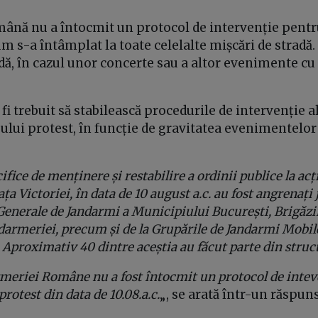
ână nu a întocmit un protocol de intervenție pentr
um s-a întâmplat la toate celelalte mișcări de stradă.
dă, în cazul unor concerte sau a altor evenimente c
 fi trebuit să stabilească procedurile de intervenție 
ului protest, în funcție de gravitatea evenimentelor
cifice de menținere și restabilire a ordinii publice la ac
ața Victoriei, în data de 10 august a.c. au fost angrenaț
Generale de Jandarmi a Municipiului București, Brigăzii
ndarmeriei, precum și de la Grupările de Jandarmi Mobil
 Aproximativ 40 dintre aceștia au făcut parte din struct
rmeriei Române nu a fost întocmit un protocol de inteve
protest din data de 10.08.a.c.
„, se arată într-un răspun