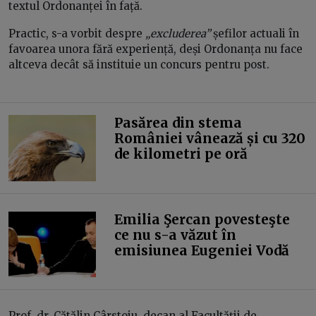
textul Ordonanței în față.
Practic, s-a vorbit despre
„excluderea”
șefilor actuali în
favoarea unora fără experiență, deși Ordonanța nu face
altceva decât să instituie un concurs pentru post.
Pasărea din stema
României vânează și cu 320
de kilometri pe oră
Emilia Şercan povesteşte
ce nu s-a văzut în
emisiunea Eugeniei Vodă
Prof. dr. Cătălin Cârstoiu, decan al Facultății de