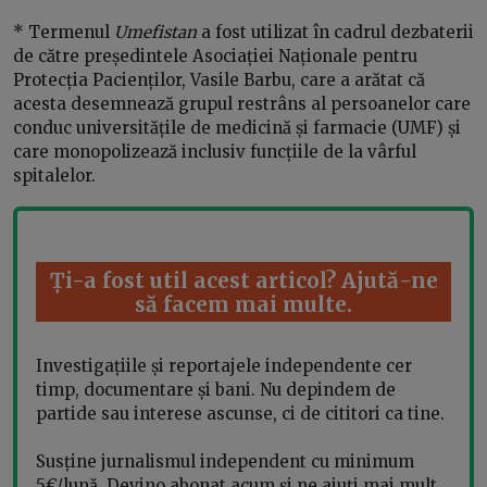
* Termenul
Umefistan
a fost utilizat în cadrul dezbaterii
de către președintele Asociației Naționale pentru
Protecția Pacienților, Vasile Barbu, care a arătat că
acesta desemnează grupul restrâns al persoanelor care
conduc universitățile de medicină și farmacie (UMF) și
care monopolizează inclusiv funcțiile de la vârful
spitalelor.
Ți-a fost util acest articol? Ajută-ne
să facem mai multe.
Investigațiile și reportajele independente cer
timp, documentare și bani. Nu depindem de
partide sau interese ascunse, ci de cititori ca tine.
Susține jurnalismul independent cu minimum
5€/lună. Devino abonat acum și ne ajuți mai mult