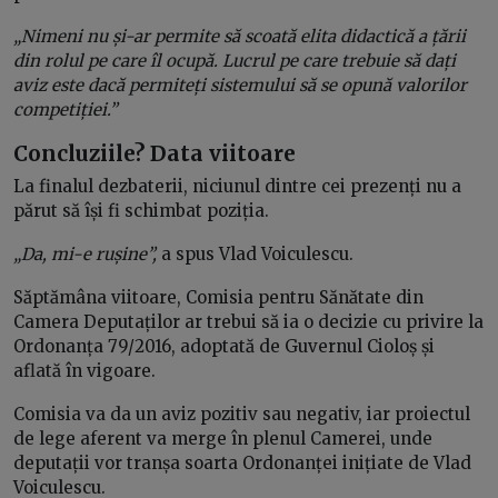
„Nimeni nu și-ar permite să scoată elita didactică a țării
din rolul pe care îl ocupă. Lucrul pe care trebuie să dați
aviz este dacă permiteți sistemului să se opună valorilor
competiției.”
Concluziile? Data viitoare
La finalul dezbaterii, niciunul dintre cei prezenți nu a
părut să își fi schimbat poziția.
„Da, mi-e rușine”,
a spus Vlad Voiculescu.
Săptămâna viitoare, Comisia pentru Sănătate din
Camera Deputaților ar trebui să ia o decizie cu privire la
Ordonanța 79/2016, adoptată de Guvernul Cioloș și
aflată în vigoare.
Comisia va da un aviz pozitiv sau negativ, iar proiectul
de lege aferent va merge în plenul Camerei, unde
deputații vor tranșa soarta Ordonanței inițiate de Vlad
Voiculescu.