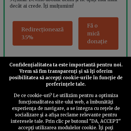
decât ai crede. Îți mulțumim!
Fă o
Redirecționează
mică
3.5%
donație
Confidenţialitatea ta este importantă pentru noi.
Share this
Vrem să fim transparenţi și să îţi oferim
posibilitatea să accepţi cookie-urile în funcţie de
preferinţele tale.
De ce cookie-uri? Le utilizăm pentru a optimiza
funcţionalitatea site-ului web, a îmbunătăţi
experienţa de navigare, a se integra cu reţele de
©
2026
PressOne.ro
socializare şi a afişa reclame relevante pentru
interesele tale. Prin clic pe butonul "DA, ACCEPT"
RSS
Newslettere
Despre noi
Politica editorială
accepţi utilizarea modulelor cookie. Îţi poţi