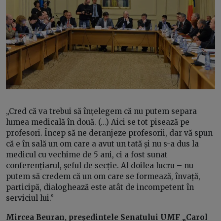
„Cred că va trebui să înțelegem că nu putem separa
lumea medicală în două. (…) Aici se tot pisează pe
profesori. Încep să ne deranjeze profesorii, dar vă spun
că e în sală un om care a avut un tată și nu s-a dus la
medicul cu vechime de 5 ani, ci a fost sunat
conferențiarul, șeful de secție. Al doilea lucru – nu
putem să credem că un om care se formează, învață,
participă, dialoghează este atât de incompetent în
serviciul lui.”
Mircea Beuran, președintele Senatului UMF „Carol