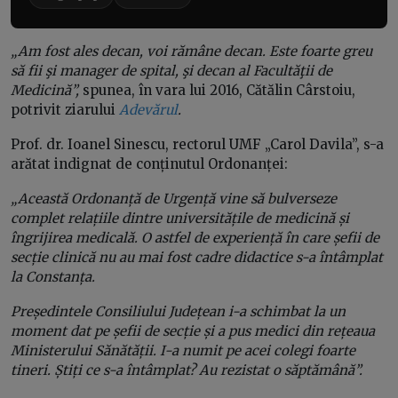
„Am fost ales decan, voi rămâne decan. Este foarte greu
să fii şi manager de spital, şi decan al Facultăţii de
Medicină”,
spunea, în vara lui 2016, Cătălin Cârstoiu,
potrivit ziarului
Adevărul
.
Prof. dr. Ioanel Sinescu, rectorul UMF „Carol Davila”, s-a
arătat indignat de conținutul Ordonanței:
„Această Ordonanță de Urgență vine să bulverseze
complet relațiile dintre universitățile de medicină și
îngrijirea medicală.
O astfel de experiență în care șefii de
secție clinică nu au mai fost cadre didactice s-a întâmplat
la Constanța.
Președintele Consiliului Județean i-a schimbat la un
moment dat pe șefii de secție și a pus medici din rețeaua
Ministerului Sănătății. I-a numit pe acei colegi foarte
tineri. Știți ce s-a întâmplat? Au rezistat o săptămână”.