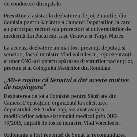
de conducere din spitale.
PressOne
a asistat la dezbaterea de joi, 2 martie, din
Comisia pentru Sănătate a Camerei Deputaților, la care
au participat rectori sau prorectori ai universităților de
medicină din București, Iași, Craiova și Târgu Mureș.
La aceeași dezbatere au mai fost prezenți deputați și
senatori, fostul ministru Vlad Voiculescu, reprezentanți
ai unor ONG-uri pentru apărarea drepturilor pacienților,
precum și ai Colegiului Medicilor din România.
„Mi-e rușine că Senatul a dat aceste motive
de respingere”
Dezbaterea de joi a Comisiei pentru Sănătate din
Camera Deputaților, organizată la solicitarea
deputatului USR Tudor Pop, s-a axat asupra
modificărilor aduse sistemului medical prin OUG
79/2016, inițiată de fostul ministru Vlad Voiculescu.
Ordonanța a fost respinsă de Senat la recomandarea