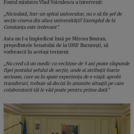
Fostul ministru Vlad Voiculescu a intervenit:
„Niciodată, într-un spital universitar, nu o să fie șef de
secție cineva din afara universității! Exemplul de la
Constanța este irelevant”.
Asta nu l-a împiedicat însă pe Mircea Beuran,
președintele Senatului de la UMF București, să
vorbească în aceiași termeni:
„Nu cred că un medic cu vechime de 5 ani poate răspunde
fișei postului șefului de secție, unde ai atribuții foarte
serioase, care au în spate experiența de o viață: aprobi
transferuri, trebuie să decizi în anumite situații pe care
colaboratorii tăi le văd poate pentru prima dată.”