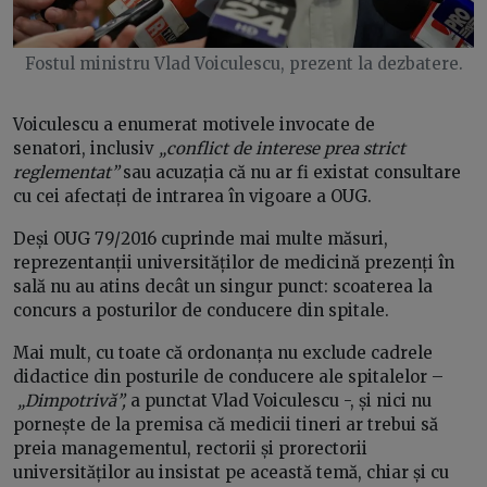
Fostul ministru Vlad Voiculescu, prezent la dezbatere.
Voiculescu a enumerat motivele invocate de
senatori, inclusiv
„conflict de interese prea strict
reglementat”
sau acuzația că nu ar fi existat consultare
cu cei afectați de intrarea în vigoare a OUG.
Deși OUG 79/2016 cuprinde mai multe măsuri,
reprezentanții universităților de medicină prezenți în
sală nu au atins decât un singur punct: scoaterea la
concurs a posturilor de conducere din spitale.
Mai mult, cu toate că ordonanța nu exclude cadrele
didactice din posturile de conducere ale spitalelor –
„Dimpotrivă”,
a punctat Vlad Voiculescu -, și nici nu
pornește de la premisa că medicii tineri ar trebui să
preia managementul, rectorii și prorectorii
universităților au insistat pe această temă, chiar și cu