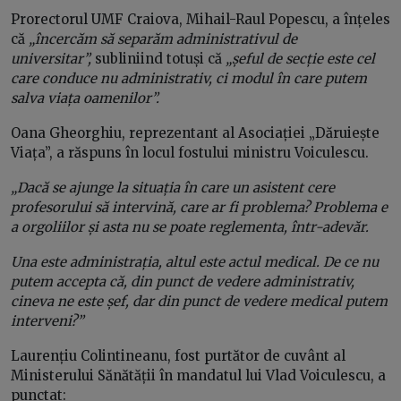
Prorectorul UMF Craiova, Mihail-Raul Popescu, a înțeles
că
„încercăm să separăm administrativul de
universitar”,
subliniind totuși că
„șeful de secție este cel
care conduce nu administrativ, ci modul în care putem
salva viața oamenilor”.
Oana Gheorghiu, reprezentant al Asociației „Dăruiește
Viața”, a răspuns în locul fostului ministru Voiculescu.
„Dacă se ajunge la situația în care un asistent cere
profesorului să intervină, care ar fi problema? Problema e
a orgoliilor și asta nu se poate reglementa, într-adevăr.
Una este administrația, altul este actul medical. De ce nu
putem accepta că, din punct de vedere administrativ,
cineva ne este șef, dar din punct de vedere medical putem
interveni?”
Laurențiu Colintineanu, fost purtător de cuvânt al
Ministerului Sănătății în mandatul lui Vlad Voiculescu, a
punctat: