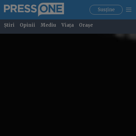
Susține
Știri
Opinii
Mediu
Viața
Orașe