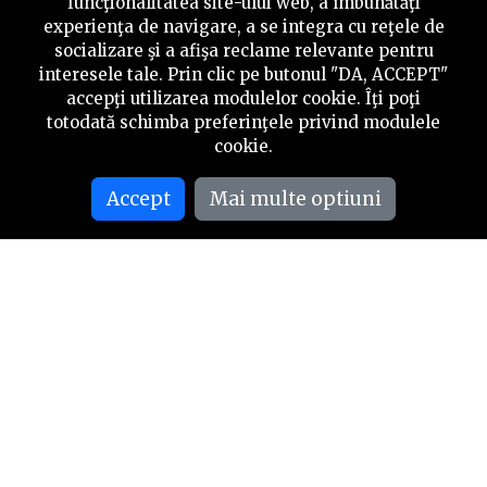
funcţionalitatea site-ului web, a îmbunătăţi
experienţa de navigare, a se integra cu reţele de
socializare şi a afişa reclame relevante pentru
interesele tale. Prin clic pe butonul "DA, ACCEPT"
accepţi utilizarea modulelor cookie. Îţi poţi
totodată schimba preferinţele privind modulele
cookie.
Accept
Mai multe optiuni
Turnătoria de fontă MAE:
lupta pentru supraviețuire a