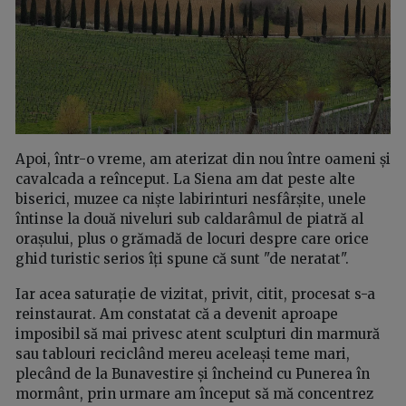
Apoi, într-o vreme, am aterizat din nou între oameni și
cavalcada a reînceput. La Siena am dat peste alte
biserici, muzee ca niște labirinturi nesfârșite, unele
întinse la două niveluri sub caldarâmul de piatră al
orașului, plus o grămadă de locuri despre care orice
ghid turistic serios îți spune că sunt "de neratat".
Iar acea saturație de vizitat, privit, citit, procesat s-a
reinstaurat. Am constatat că a devenit aproape
imposibil să mai privesc atent sculpturi din marmură
sau tablouri reciclând mereu aceleași teme mari,
plecând de la Bunavestire și încheind cu Punerea în
mormânt, prin urmare am început să mă concentrez