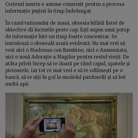
Creierul nostru e anume construit pentru a procesa
informație puțină în timp îndelungat.
În cazul turismului de masă, obsesia bifării listei de
obiective dă lucrurile peste cap. Ești supus unui potop
de informație într-un timp foarte concentrat. Se
instalează o oboseală acută evidentă. Nu mai vrei să
vezi nici o Madonna con Bambino, nici o Annunziata,
nici o nouă Adorație a Magilor pentru restul vieții. De
atâta privit încep să te doară pe rând capul, spatele și
picioarele, iar tot ce mai vrei e să te odihnești pe o
bancă, să te uiți în gol la modelul pardoselii și să bei
multă apă.