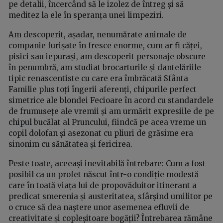
pe detalii, încercând să le izolez de întreg și să
meditez la ele în speranța unei limpeziri.
Am descoperit, așadar, nenumărate animale de
companie furișate în fresce enorme, cum ar fi căței,
pisici sau iepurași, am descoperit personaje obscure
în penumbră, am studiat brocarturile și dantelăriile
tipic renascentiste cu care era îmbrăcată Sfânta
Familie plus toți îngerii aferenți, chipurile perfect
simetrice ale blondei Fecioare în acord cu standardele
de frumusețe ale vremii și am urmărit expresiile de pe
chipul bucălat al Pruncului, fiindcă pe acea vreme un
copil dolofan și asezonat cu pliuri de grăsime era
sinonim cu sănătatea și fericirea.
Peste toate, aceeași inevitabilă întrebare: Cum a fost
posibil ca un profet născut într-o condiție modestă
care în toată viața lui de propovăduitor itinerant a
predicat smerenia și austeritatea, sfârșind umilitor pe
o cruce să dea naștere unor asemenea efluvii de
creativitate și copleșitoare bogății? Întrebarea rămâne