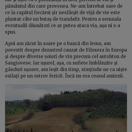
pământul din care provenea. Ne-am întrebat oare de
ce la capătul fiecărui șir nesfârșit de viță de vie este
plantat câte un butaș de trandafir. Pentru a semnala
eventualii dăunători ce ar putea ataca via, așa ni s-a
spus.
Apoi am zăcut în soare pe o bancă din lemn, am
povestit despre dezastrul cauzat de Filoxera în Europa
și despre diverse soiuri de vin precum cel autohton de
Sangiovese. Iar ușurel, așa, cu suflete îmblânzite și
gânduri ușoare, am ieșit din timp, simțindu-ne ca niște
exilați pe un ostrov fericit. Încă nu era ceasul amiezii.