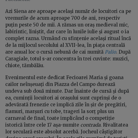
Azi Siena are aproape același număr de locuitori ca pe
vremurile de acum aproape 700 de ani, respectiv
puțin peste 50 de mii. A rămas un oraș medieval mic,
labirintic, liniștit, dar care în lunile iulie și august o ia
complet razna. Urmând cu sfințenie același ritual încă
de la mijlocul secolului al XVII-lea, în piața centrală
are anual loc o cursă nebună de cai numită
Palio
. După
Caragiale, totul s-ar concentra în trei cuvinte: muzici,
chiote, tămbălău.
Evenimentul este dedicat Fecioarei Maria și goana
cailor neînșeuați din Piazza del Campo durează
undeva sub două minute. Dar înainte de cursă și după
ea, cuminții locuitori ai orașului sunt cuprinși de o
adevărată frenezie ce implică zile în șir de pregătiri,
flamuri, marșuri cu tobe, trageri la sorț plus un
carnaval de final, toate implicând o competiție
istorică între cele 17 așa-numite
contrada
. Rivalitatea
lor seculară este absolut acerbă. Jocheul câștigător