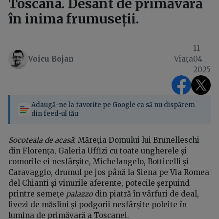
Toscana. Desant de primăvară
în inima frumuseții.
11
Voicu Bojan
Viața
04
2025
Adaugă-ne la favorite pe Google ca să nu dispărem
din feed-ul tău
Socoteala de acasă
: Măreția Domului lui Brunelleschi
din Florența, Galeria Uffizi cu toate ungherele și
comorile ei nesfârșite, Michelangelo, Botticelli și
Caravaggio, drumul pe jos până la Siena pe Via Romea
del Chianti și vinurile aferente, potecile șerpuind
printre semețe
palazzo
din piatră în vârfuri de deal,
livezi de măslini și podgorii nesfârșite poleite în
lumina de primăvară a Toscanei.