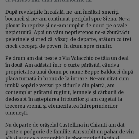
După revelațiile în rafală, ne-am încălțat smeriți
bocancii și ne-am continuat periplul spre Siena. Ne-a
plouat în reprize și ne-am umplut de noroi pe o vale
nepietruită. Apoi un vânt neprietenos ne-a zburătăcit
pelerinele și cred că, văzuți de departe, arătam ca trei
ciocli cocoșați de poveri, în drum spre cimitir.
Pe drum am dat peste o Via Valacchio ce tăia un deal
în două. Am adăstat într-o curte părăsită, cândva
proprietatea unui domn pe nume Beppe Balducci după
placa turnată în bronz de la intrare. Ne-am uitat cum
umblă șopârle verzui pe zidurile din piatră, am
contemplat grătarul ruginit, lemnele și cărbunii de
dedesubt în așteptarea fripturilor și am cugetat la
trecerea vremii și efemeritatea întreprinderilor
omenești.
Nu departe de orășelul Castellina in Chianti am dat
peste o podgorie de familie. Am sorbit un pahar de vin
alb și ușor ca o porumbiță în zbor privind la via și