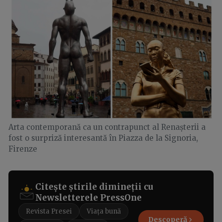
Arta contemporană ca un contrapunct al Renașterii a
fost o surpriză interesantă în Piazza de la Signoria,
Firenze
Citește știrile dimineții cu
Newsletterele PressOne
Revista Presei
Viața bună
Descoperă