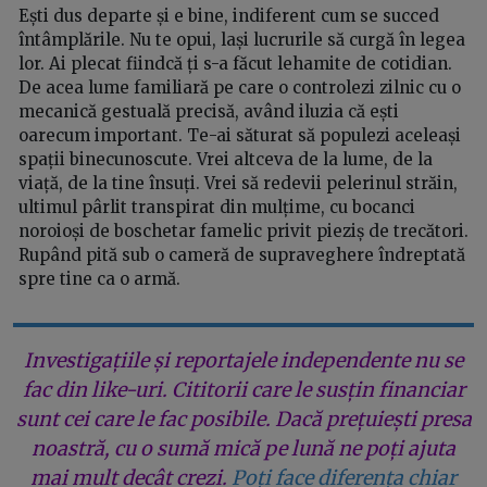
Ești dus departe și e bine, indiferent cum se succed
întâmplările. Nu te opui, lași lucrurile să curgă în legea
lor. Ai plecat fiindcă ți s-a făcut lehamite de cotidian.
De acea lume familiară pe care o controlezi zilnic cu o
mecanică gestuală precisă, având iluzia că ești
oarecum important. Te-ai săturat să populezi aceleași
spații binecunoscute. Vrei altceva de la lume, de la
viață, de la tine însuți. Vrei să redevii pelerinul străin,
ultimul pârlit transpirat din mulțime, cu bocanci
noroioși de boschetar famelic privit pieziș de trecători.
Rupând pită sub o cameră de supraveghere îndreptată
spre tine ca o armă.
Investigațiile și reportajele independente nu se
fac din like-uri. Cititorii care le susțin financiar
sunt cei care le fac posibile. Dacă prețuiești presa
noastră, cu o sumă mică pe lună ne poți ajuta
mai mult decât crezi.
Poți face diferența chiar