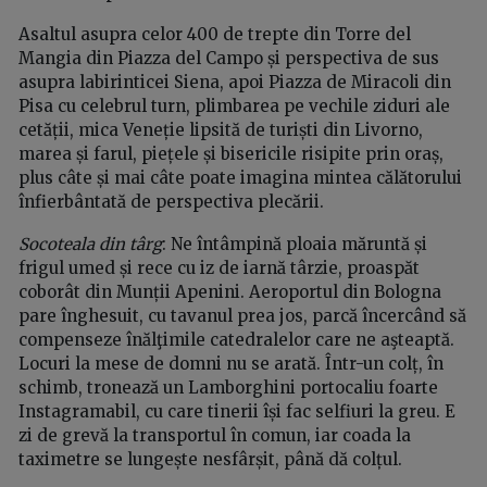
Asaltul asupra celor 400 de trepte din Torre del
Mangia din Piazza del Campo și perspectiva de sus
asupra labirinticei Siena, apoi Piazza de Miracoli din
Pisa cu celebrul turn, plimbarea pe vechile ziduri ale
cetății, mica Veneție lipsită de turiști din Livorno,
marea și farul, piețele și bisericile risipite prin oraș,
plus câte și mai câte poate imagina mintea călătorului
înfierbântată de perspectiva plecării.
Socoteala din târg
: Ne întâmpină ploaia măruntă și
frigul umed și rece cu iz de iarnă târzie, proaspăt
coborât din Munții Apenini. Aeroportul din Bologna
pare înghesuit, cu tavanul prea jos, parcă încercând să
compenseze înălţimile catedralelor care ne aşteaptă.
Locuri la mese de domni nu se arată. Într-un colț, în
schimb, tronează un Lamborghini portocaliu foarte
Instagramabil, cu care tinerii își fac selfiuri la greu. E
zi de grevă la transportul în comun, iar coada la
taximetre se lungește nesfârșit, până dă colțul.