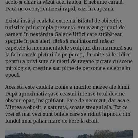
acolo și chiar ai văzut acel tablou. E nebunie curată.
Dacă nu o conștientizezi rapid, cazi în capcană.
Există însă și cealaltă extremă. Bifatul de obiective
turistice prin simpla prezență. Am văzut grupuri de
oameni în nesfârșita Galerie Uffizi care străbăteau
spațiile în pas alert, fără să mai întoarcă măcar
capetele la monumentalele sculpturi din marmură sau
la faimoasele picturi de pe pereți, darmite să le ridice
pentru a privi sute de metri de tavane pictate cu scene
mitologice, creștine sau pline de personaje celebre în
epocă.
Aceasta este ciudata ironie a marilor muzee ale lumii.
După aproximativ șase ceasuri intense totul devine
obscur, opac, insignifiant. Pare de necrezut, dar așa e.
Mintea a obosit, e saturată, scoate steagul alb. Tot ce
vrei să mai vezi sunt bulele care se ridică hipnotic din
fundul unui pahar mare de bere la draft.