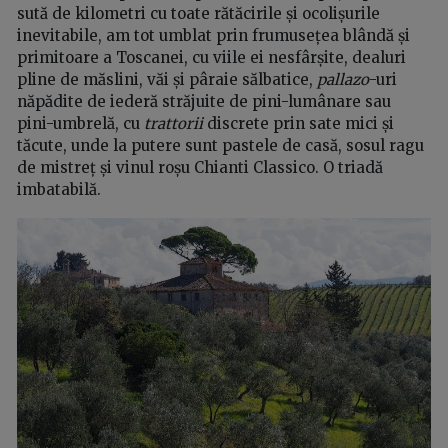
sută de kilometri cu toate rătăcirile și ocolișurile
inevitabile, am tot umblat prin frumusețea blândă și
primitoare a Toscanei, cu viile ei nesfârșite, dealuri
pline de măslini, văi și pâraie sălbatice,
pallazo
-uri
năpădite de iederă străjuite de pini-lumânare sau
pini-umbrelă, cu
trattorii
discrete prin sate mici și
tăcute, unde la putere sunt pastele de casă, sosul ragu
de mistreț și vinul roșu Chianti Classico. O triadă
imbatabilă.