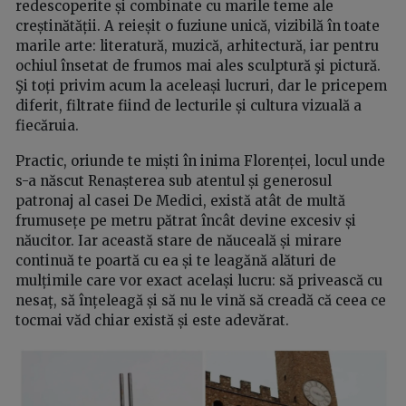
redescoperite și combinate cu marile teme ale
creștinătății. A reieșit o fuziune unică, vizibilă în toate
marile arte: literatură, muzică, arhitectură, iar pentru
ochiul însetat de frumos mai ales sculptură şi pictură.
Şi toți privim acum la aceleași lucruri, dar le pricepem
diferit, filtrate fiind de lecturile și cultura vizuală a
fiecăruia.
Practic, oriunde te miști în inima Florenței, locul unde
s-a născut Renașterea sub atentul și generosul
patronaj al casei De Medici, există atât de multă
frumusețe pe metru pătrat încât devine excesiv și
năucitor. Iar această stare de năuceală și mirare
continuă te poartă cu ea și te leagănă alături de
mulțimile care vor exact același lucru: să privească cu
nesaț, să înțeleagă și să nu le vină să creadă că ceea ce
tocmai văd chiar există și este adevărat.