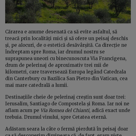
Cărarea e anume desenată ca să evite asfaltul, să
treacă prin localități mici și să ofere un peisaj deschis
și, pe alocuri, de o estetică desăvârșită. Ca direcție ne
îndreptam spre Roma, iar drumul nostru se
suprapunea uneori cu binecunoscuta Via Francigena,
drum de pelerinaj de aproximativ trei mii de
kilometri, care traversează Europa legând Catedrala
din Canterbury cu Bazilica San Pietro din Vatican, cea
mai mare catedrală a lumii.
Destinațiile cheie de pelerinaj creștin sunt doar trei:
Ierusalim, Santiago de Compostela și Roma. Iar noi ne
aflam acum pe
Via Romea del Chianti
, adică exact unde
trebuia. Drumul vinului, spre Cetatea eternă.
Adăstam seara la câte o fermă pierdută în peisaj doar
ca să descoperim dimineața că, de fapt, eram niște