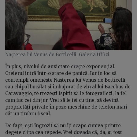
Nașterea lui Venus de Botticelli, Galeria Uffizi
În plus, nivelul de anxietate crește exponențial.
Creierul intră într-o stare de panică. Iar în loc să
contempli omenește Nașterea lui Venus de Botticelli
sau chipul bucălat și îmbujorat de vin al lui Bacchus de
Caravaggio, te trezești ispitit să le fotografiezi, la fel
cum fac cei din jur. Vrei să le iei cu tine, să devină
proprietăți private în poze meschine de telefon mari
cât un timbru fiscal.
De fapt, ești îngrozit să nu îți scape cumva printre
degete clipa cea repede. Vrei dovada că, da, ai fost