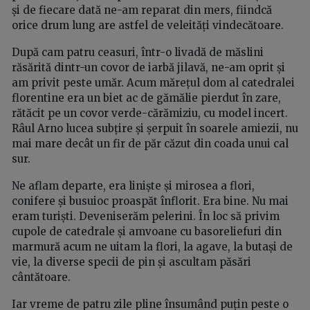
și de fiecare dată ne-am reparat din mers, fiindcă
orice drum lung are astfel de veleități vindecătoare.
După cam patru ceasuri, într-o livadă de măslini
răsărită dintr-un covor de iarbă jilavă, ne-am oprit și
am privit peste umăr. Acum mărețul dom al catedralei
florentine era un biet ac de gămălie pierdut în zare,
rătăcit pe un covor verde-cărămiziu, cu model incert.
Râul Arno lucea subțire și șerpuit în soarele amiezii, nu
mai mare decât un fir de păr căzut din coada unui cal
sur.
Ne aflam departe, era liniște și mirosea a flori,
conifere și busuioc proaspăt înflorit. Era bine. Nu mai
eram turiști. Deveniserăm pelerini. În loc să privim
cupole de catedrale și amvoane cu basoreliefuri din
marmură acum ne uitam la flori, la agave, la butași de
vie, la diverse specii de pin și ascultam păsări
cântătoare.
Iar vreme de patru zile pline însumând puțin peste o