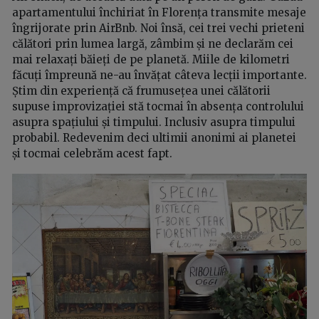
apartamentului închiriat în Florența transmite mesaje
îngrijorate prin AirBnb. Noi însă, cei trei vechi prieteni
călători prin lumea largă, zâmbim și ne declarăm cei
mai relaxați băieți de pe planetă. Miile de kilometri
făcuți împreună ne-au învățat câteva lecții importante.
Știm din experiență că frumusețea unei călătorii
supuse improvizației stă tocmai în absența controlului
asupra spațiului și timpului. Inclusiv asupra timpului
probabil. Redevenim deci ultimii anonimi ai planetei
și tocmai celebrăm acest fapt.