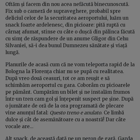
Oftăm și facem din nou acea nefăcută binecunoscută.
Fix sub o cameră de supraveghere, probabil spre
deliciul celor de la securitatea aeroportului, luăm un
snack foarte ardelenesc, din picioare: pită ruptă cu
cârnaț afumat, stinse cu câte o dușcă din pălinca făcută
cu simț de răspundere de un anume Gligor din Cehu
Silvaniei, să-i dea bunul Dumnezeu sănătate și viață
lungă.
Planurile de acasă cum că ne vom teleporta rapid de la
Bologna la Florența chiar nu se pupă cu realitatea.
După vreo două ceasuri, tot ce am reușit e să
schimbăm aeroportul cu gara. Coborâm cu picioarele
pe pământ. Cumpărăm un bilet și ne instalăm frumos
într-un tren cam gol și înțepenit suspect pe șine. După
o jumătate de oră de la ora programată de plecare
vine anunțul fatal:
Questo treno e anulato
. Ce limbă
dulce și cât de asemănătoare cu a noastră! Dar câte
vocale are...
Alt snack, de această dată pe un peron de gară. Gazda