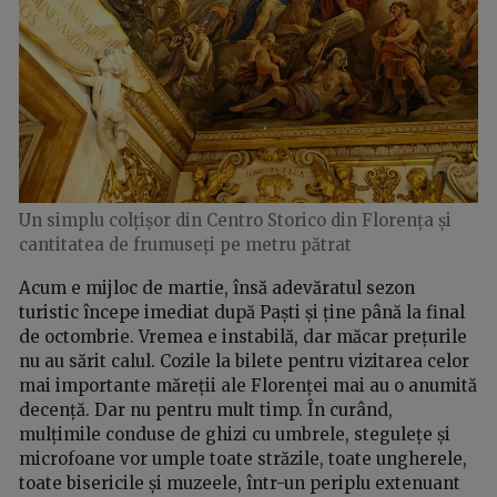
Un simplu colțișor din Centro Storico din Florența și
cantitatea de frumuseți pe metru pătrat
Acum e mijloc de martie, însă adevăratul sezon
turistic începe imediat după Paști și ține până la final
de octombrie. Vremea e instabilă, dar măcar prețurile
nu au sărit calul. Cozile la bilete pentru vizitarea celor
mai importante măreții ale Florenței mai au o anumită
decență. Dar nu pentru mult timp. În curând,
mulțimile conduse de ghizi cu umbrele, stegulețe și
microfoane vor umple toate străzile, toate ungherele,
toate bisericile și muzeele, într-un periplu extenuant