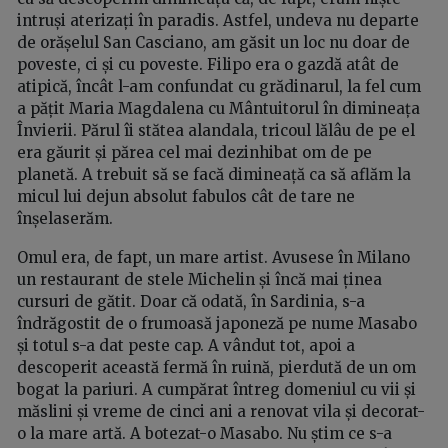
intruși aterizați în paradis. Astfel, undeva nu departe
de orășelul San Casciano, am găsit un loc nu doar de
poveste, ci și cu poveste. Filipo era o gazdă atât de
atipică, încât l-am confundat cu grădinarul, la fel cum
a pățit Maria Magdalena cu Mântuitorul în dimineața
Învierii. Părul îi stătea alandala, tricoul lălâu de pe el
era găurit și părea cel mai dezinhibat om de pe
planetă. A trebuit să se facă dimineață ca să aflăm la
micul lui dejun absolut fabulos cât de tare ne
înșelaserăm.
Omul era, de fapt, un mare artist. Avusese în Milano
un restaurant de stele Michelin și încă mai ținea
cursuri de gătit. Doar că odată, în Sardinia, s-a
îndrăgostit de o frumoasă japoneză pe nume Masabo
și totul s-a dat peste cap. A vândut tot, apoi a
descoperit această fermă în ruină, pierdută de un om
bogat la pariuri. A cumpărat întreg domeniul cu vii și
măslini și vreme de cinci ani a renovat vila și decorat-
o la mare artă. A botezat-o Masabo. Nu știm ce s-a