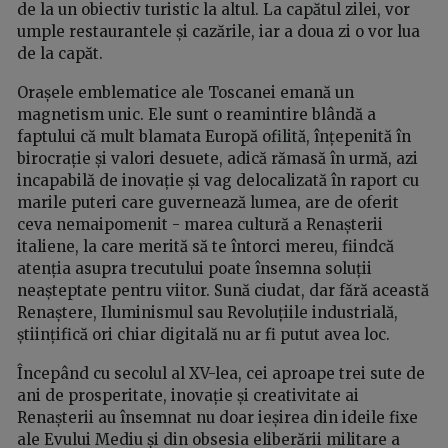
de la un obiectiv turistic la altul. La capătul zilei, vor
umple restaurantele și cazările, iar a doua zi o vor lua
de la capăt.
Orașele emblematice ale Toscanei emană un
magnetism unic. Ele sunt o reamintire blândă a
faptului că mult blamata Europă ofilită, înțepenită în
birocrație și valori desuete, adică rămasă în urmă, azi
incapabilă de inovație și vag delocalizată în raport cu
marile puteri care guvernează lumea, are de oferit
ceva nemaipomenit - marea cultură a Renașterii
italiene, la care merită să te întorci mereu, fiindcă
atenția asupra trecutului poate însemna soluții
neașteptate pentru viitor. Sună ciudat, dar fără această
Renaștere, Iluminismul sau Revoluțiile industrială,
științifică ori chiar digitală nu ar fi putut avea loc.
Începând cu secolul al XV-lea, cei aproape trei sute de
ani de prosperitate, inovație și creativitate ai
Renașterii au însemnat nu doar ieșirea din ideile fixe
ale Evului Mediu și din obsesia eliberării militare a