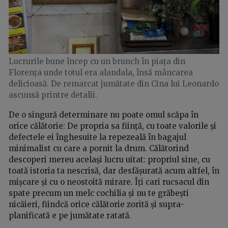
Lucrurile bune încep cu un brunch în piața din
Florența unde totul era alandala, însă mâncarea
delicioasă. De remarcat jumătate din Cina lui Leonardo
ascunsă printre detalii.
De o singură determinare nu poate omul scăpa în
orice călătorie: De propria sa ființă, cu toate valorile și
defectele ei înghesuite la repezeală în bagajul
minimalist cu care a pornit la drum. Călătorind
descoperi mereu același lucru uitat: propriul sine, cu
toată istoria ta nescrisă, dar desfășurată acum altfel, în
mișcare și cu o neostoită mirare. Îți cari rucsacul din
spate precum un melc cochilia și nu te grăbești
nicăieri, fiindcă orice călătorie zorită și supra-
planificată e pe jumătate ratată.