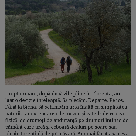
Drept urmare, după două zile pline în Florența, am
luat o decizie înțeleaptă. Să plecăm. Departe. Pe jos.
Până la Siena. Să schimbăm arta înaltă cu simplitatea
naturii. Iar extenuarea de muzee și catedrale cu cea
fizică, de drumeți de anduranță pe drumuri întinse de
pământ care urcă și coboară dealuri pe soare sau
ploaie torențială de primăvară. Am mai făcut așa ceva