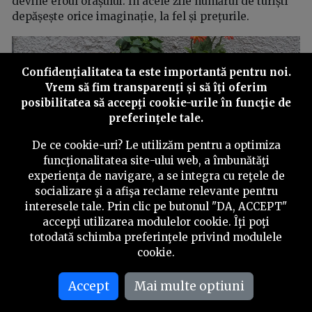
devine eroul orașului. În acele zile numărul de turiști
depășește orice imaginație, la fel și prețurile.
Confidenţialitatea ta este importantă pentru noi.
Vrem să fim transparenţi și să îţi oferim
posibilitatea să accepţi cookie-urile în funcţie de
preferinţele tale.
De ce cookie-uri? Le utilizăm pentru a optimiza
funcţionalitatea site-ului web, a îmbunătăţi
experienţa de navigare, a se integra cu reţele de
socializare şi a afişa reclame relevante pentru
interesele tale. Prin clic pe butonul "DA, ACCEPT"
accepţi utilizarea modulelor cookie. Îţi poţi
totodată schimba preferinţele privind modulele
cookie.
O bicicletă echipată de drum și magia detaliilor. Siena.
Accept
Mai multe optiuni
După două zile în care am epuizat tot ce era de văzut,
făcut și vizitat în Siena, am declarat că suntem sătui de