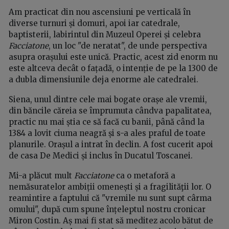
Am practicat din nou ascensiuni pe verticală în
diverse turnuri și domuri, apoi iar catedrale,
baptisterii, labirintul din Muzeul Operei și celebra
Facciatone
, un loc "de neratat", de unde perspectiva
asupra orașului este unică. Practic, acest zid enorm nu
este altceva decât o fațadă, o intenție de pe la 1300 de
a dubla dimensiunile deja enorme ale catedralei.
Siena, unul dintre cele mai bogate orașe ale vremii,
din băncile căreia se împrumuta cândva papalitatea,
practic nu mai știa ce să facă cu banii, până când la
1384 a lovit ciuma neagră și s-a ales praful de toate
planurile. Orașul a intrat în declin. A fost cucerit apoi
de casa De Medici și inclus în Ducatul Toscanei.
Mi-a plăcut mult
Facciatone
ca o metaforă a
nemăsuratelor ambiții omenești și a fragilităţii lor. O
reamintire a faptului că "vremile nu sunt supt cârma
omului", după cum spune înțeleptul nostru cronicar
Miron Costin. Aș mai fi stat să meditez acolo bătut de