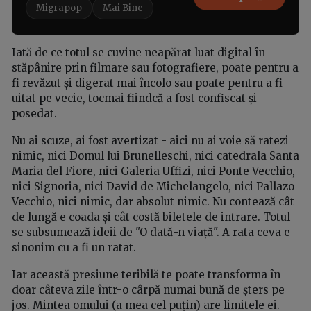
Migrapop
Mai Bine
Iată de ce totul se cuvine neapărat luat digital în
stăpânire prin filmare sau fotografiere, poate pentru a
fi revăzut și digerat mai încolo sau poate pentru a fi
uitat pe vecie, tocmai fiindcă a fost confiscat și
posedat.
Nu ai scuze, ai fost avertizat - aici nu ai voie să ratezi
nimic, nici Domul lui Brunelleschi, nici catedrala Santa
Maria del Fiore, nici Galeria Uffizi, nici Ponte Vecchio,
nici Signoria, nici David de Michelangelo, nici Pallazo
Vecchio, nici nimic, dar absolut nimic. Nu contează cât
de lungă e coada și cât costă biletele de intrare. Totul
se subsumează ideii de "O dată-n viață". A rata ceva e
sinonim cu a fi un ratat.
Iar această presiune teribilă te poate transforma în
doar câteva zile într-o cârpă numai bună de șters pe
jos. Mintea omului (a mea cel puțin) are limitele ei.