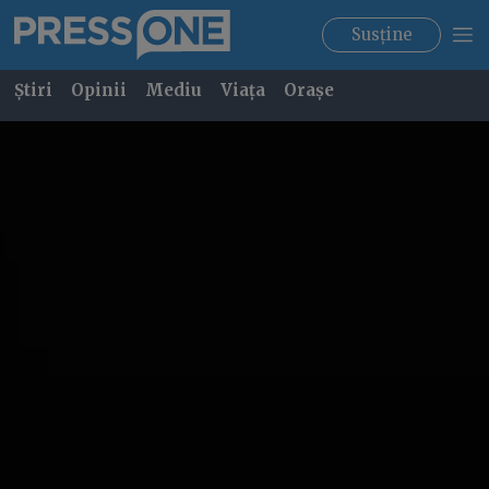
Susține
Știri
Opinii
Mediu
Viața
Orașe