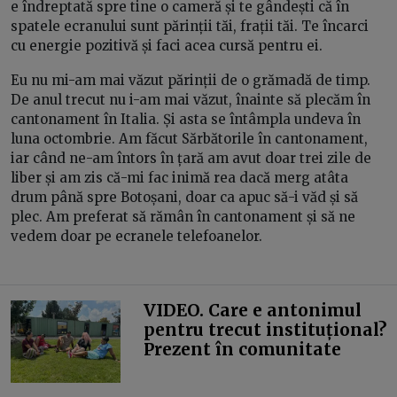
e îndreptată spre tine o cameră și te gândești că în
spatele ecranului sunt părinții tăi, frații tăi. Te încarci
cu energie pozitivă și faci acea cursă pentru ei.
Eu nu mi-am mai văzut părinții de o grămadă de timp.
De anul trecut nu i-am mai văzut, înainte să plecăm în
cantonament în Italia. Și asta se întâmpla undeva în
luna octombrie. Am făcut Sărbătorile în cantonament,
iar când ne-am întors în țară am avut doar trei zile de
liber și am zis că-mi fac inimă rea dacă merg atâta
drum până spre Botoșani, doar ca apuc să-i văd și să
plec. Am preferat să rămân în cantonament și să ne
vedem doar pe ecranele telefoanelor.
VIDEO. Care e antonimul
pentru trecut instituțional?
Prezent în comunitate