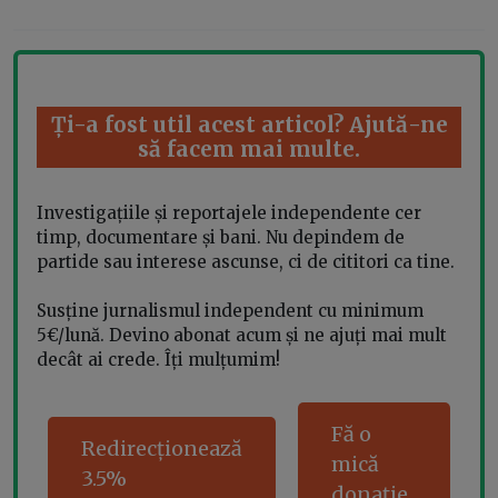
Ți-a fost util acest articol? Ajută-ne
să facem mai multe.
Investigațiile și reportajele independente cer
timp, documentare și bani. Nu depindem de
partide sau interese ascunse, ci de cititori ca tine.
Susține jurnalismul independent cu minimum
5€/lună. Devino abonat acum și ne ajuți mai mult
decât ai crede. Îți mulțumim!
Fă o
Redirecționează
mică
3.5%
donație