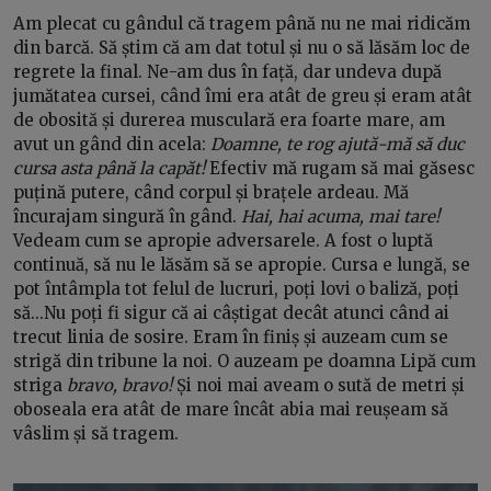
Am plecat cu gândul că tragem până nu ne mai ridicăm
din barcă. Să știm că am dat totul și nu o să lăsăm loc de
regrete la final. Ne-am dus în față, dar undeva după
jumătatea cursei, când îmi era atât de greu și eram atât
de obosită și durerea musculară era foarte mare, am
avut un gând din acela:
Doamne, te rog ajută-mă să duc
cursa asta până la capăt!
Efectiv mă rugam să mai găsesc
puțină putere, când corpul și brațele ardeau. Mă
încurajam singură în gând.
Hai, hai acuma, mai tare!
Vedeam cum se apropie adversarele. A fost o luptă
continuă, să nu le lăsăm să se apropie. Cursa e lungă, se
pot întâmpla tot felul de lucruri, poți lovi o baliză, poți
să...Nu poți fi sigur că ai câștigat decât atunci când ai
trecut linia de sosire. Eram în finiș și auzeam cum se
strigă din tribune la noi. O auzeam pe doamna Lipă cum
striga
bravo, bravo!
Și noi mai aveam o sută de metri și
oboseala era atât de mare încât abia mai reușeam să
vâslim și să tragem.