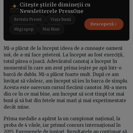
Citește știrile dimineții cu
Newsletterele PressOne
Revista Presei
Viața bună
Descoperă
Migrapop
Mai Bine
Mi-a plăcut de la început ideea de a cunoaște oameni
noi, de a-mi face prieteni. La început au fost exerciții,
totul părea o joacă. Adevăratul canotaj a început în
momentul în care am avut prima ieșire pe apă într-o
barcă de dublu. Mi-a plăcut foarte mult. După ce am
învățat să vâslesc, am început să ies în barca de simplu.
Acesta este oarecum cursul fiecărui canotor. Mi-a mers
din ce în ce mai bine, am început să scot timpi tot mai
buni și să bat din fetele mai mari și mai experimentate
decât mine.
Prima medalie a apărut la un campionat național, la
proba de 4 vâsle, iar primul concurs internațional în
2015, Europenele de juniori. Rezultatele au continuat să