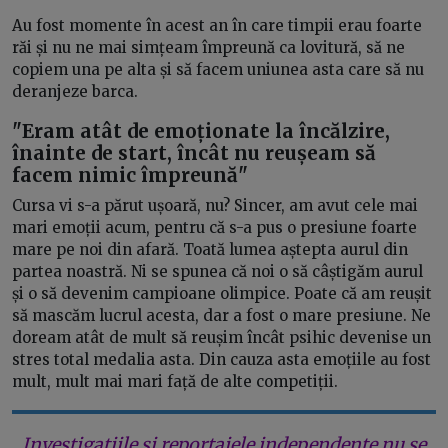
Au fost momente în acest an în care timpii erau foarte
răi și nu ne mai simțeam împreună ca lovitură, să ne
copiem una pe alta și să facem uniunea asta care să nu
deranjeze barca.
"Eram atât de emoționate la încălzire,
înainte de start, încât nu reușeam să
facem nimic împreună"
Cursa vi s-a părut ușoară, nu? Sincer, am avut cele mai
mari emoții acum, pentru că s-a pus o presiune foarte
mare pe noi din afară. Toată lumea aștepta aurul din
partea noastră. Ni se spunea că noi o să câștigăm aurul
și o să devenim campioane olimpice. Poate că am reușit
să mascăm lucrul acesta, dar a fost o mare presiune. Ne
doream atât de mult să reușim încât psihic devenise un
stres total medalia asta. Din cauza asta emoțiile au fost
mult, mult mai mari față de alte competiții.
Investigațiile și reportajele independente nu se