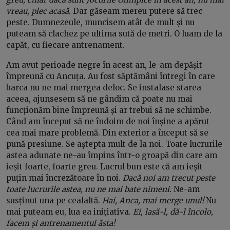
vreau, plec acasă.
Dar găseam mereu putere să trec
peste. Dumnezeule, muncisem atât de mult și nu
puteam să clachez pe ultima sută de metri. O luam de la
capăt, cu fiecare antrenament.
Am avut perioade negre în acest an, le-am depășit
împreună cu Ancuța. Au fost săptămâni întregi în care
barca nu ne mai mergea deloc. Se instalase starea
aceea, ajunsesem să ne gândim că poate nu mai
funcționăm bine împreună și ar trebui să ne schimbe.
Când am început să ne îndoim de noi înșine a apărut
cea mai mare problemă. Din exterior a început să se
pună presiune. Se aștepta mult de la noi. Toate lucrurile
astea adunate ne-au împins într-o groapă din care am
ieșit foarte, foarte greu. Lucrul bun este că am ieșit
puțin mai încrezătoare în noi.
Dacă noi am trecut peste
toate lucrurile astea, nu ne mai bate nimeni.
Ne-am
susținut una pe cealaltă.
Hai, Anca, mai merge unul!
Nu
mai puteam eu, lua ea inițiativa.
Ei, lasă-l, dă-l încolo,
facem și antrenamentul ăsta!