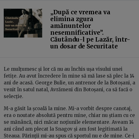
„După ce vremea va
elimina zgura
amănuntelor
nesemnificative”.
Căutându-l pe Lazăr, într-
un dosar de Securitate
Le mulțumesc și lor că nu au închis ușa visului unei
fetițe. Au avut încredere în mine să mă lase să plec la 14
ani de acasă. George Bulie, un antrenor de la Botoșani, a
venit în satul natal, Avrămeni din Botoșani, ca să facă o
selecție.
M-a găsit la școală la mine. Mi-a vorbit despre canotaj,
era o noutate absolută pentru mine, chiar nu știam cu ce
se mănâncă, nici măcar noțiunile elementare. Aveam 14
ani când am plecat la Snagov și am fost legitimată la
Steaua. Părinții mi-au spus că sportul nu e de mine. Ce-i