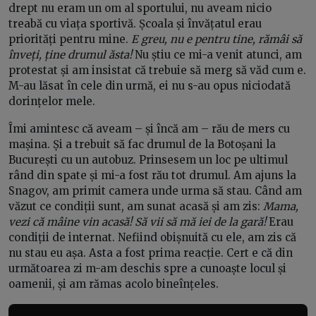
drept nu eram un om al sportului, nu aveam nicio
treabă cu viața sportivă. Școala și învățatul erau
priorități pentru mine.
E greu, nu e pentru tine, rămâi să
înveți, ține drumul ăsta!
Nu știu ce mi-a venit atunci, am
protestat și am insistat că trebuie să merg să văd cum e.
M-au lăsat în cele din urmă, ei nu s-au opus niciodată
dorințelor mele.
Îmi amintesc că aveam – și încă am – rău de mers cu
mașina. Și a trebuit să fac drumul de la Botoșani la
București cu un autobuz. Prinsesem un loc pe ultimul
rând din spate și mi-a fost rău tot drumul. Am ajuns la
Snagov, am primit camera unde urma să stau. Când am
văzut ce condiții sunt, am sunat acasă și am zis:
Mama,
vezi că mâine vin acasă! Să vii să mă iei de la gară!
Erau
condiții de internat. Nefiind obișnuită cu ele, am zis că
nu stau eu așa. Asta a fost prima reacție. Cert e că din
următoarea zi m-am deschis spre a cunoaște locul și
oamenii, și am rămas acolo bineînțeles.