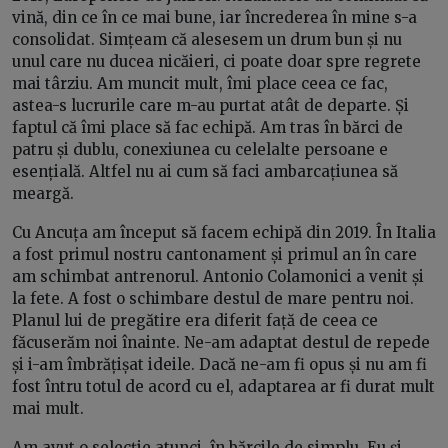
vină, din ce în ce mai bune, iar încrederea în mine s-a
consolidat. Simțeam că alesesem un drum bun și nu
unul care nu ducea nicăieri, ci poate doar spre regrete
mai târziu. Am muncit mult, îmi place ceea ce fac,
astea-s lucrurile care m-au purtat atât de departe. Și
faptul că îmi place să fac echipă. Am tras în bărci de
patru și dublu, conexiunea cu celelalte persoane e
esențială. Altfel nu ai cum să faci ambarcațiunea să
meargă.
Cu Ancuța am început să facem echipă din 2019. În Italia
a fost primul nostru cantonament și primul an în care
am schimbat antrenorul. Antonio Colamonici a venit și
la fete. A fost o schimbare destul de mare pentru noi.
Planul lui de pregătire era diferit față de ceea ce
făcuserăm noi înainte. Ne-am adaptat destul de repede
și i-am îmbrățișat ideile. Dacă ne-am fi opus și nu am fi
fost întru totul de acord cu el, adaptarea ar fi durat mult
mai mult.
Am avut o selecție atunci, în bărcile de simplu. Eu și