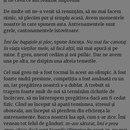
și de ceea ce am realizat împreună
De multe ori ne-a venit să renunțăm, să nu mai facem
nimic, să plecăm pur și simplu acasă. Avem momentele
noastre în care spunem asta. Antrenamentele sunt
grele, cantonamentele istovitoare.
Îmi fac bagajele și plec,
spune Ancuța.
Nu mai fac canotaj
în viața vieților mele, să facă alții,
mă mai apucă și pe
mine. E greu, uneori cedăm și noi psihic. Dar ne avem
una pe alta, ne risipim una alteia temerile.
Cel mai greu mi-a fost tocmai în acest an olimpic. A fost
foarte multă presiune, competiția a fost amânată cu un
an, iar pregătirea noastră s-a dublat. A trebuit să
tragem foarte mult de noi să terminăm ciclurile de
încărcare, să nu întrerupem pregătirea dacă am fi cedat
fizic. Când au început să apară tensiunea, stresul și
oboseala, am început să pierdem din eficiența la
antrenamente. Barca noastră lua apă, cum s-ar zice. Îmi
veneau tot felul de gânduri:
m-am săturat, îmi e prea
greu, chiar dacă sunt Jocurile Olimpice în acest an, nu mai