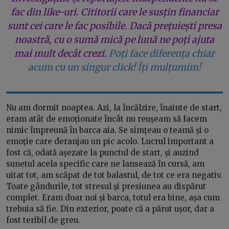
fac din like-uri. Cititorii care le susțin financiar
sunt cei care le fac posibile. Dacă prețuiești presa
noastră, cu o sumă mică pe lună ne poți ajuta
mai mult decât crezi.
Poți face diferența chiar
acum cu un singur click! Îți mulțumim!
Nu am dormit noaptea. Azi, la încălzire, înainte de start,
eram atât de emoționate încât nu reușeam să facem
nimic împreună în barca aia. Se simțeau o teamă și o
emoție care deranjau un pic acolo. Lucrul important a
fost că, odată așezate la punctul de start, și auzind
sunetul acela specific care ne lansează în cursă, am
uitat tot, am scăpat de tot balastul, de tot ce era negativ.
Toate gândurile, tot stresul și presiunea au dispărut
complet. Eram doar noi și barca, totul era bine, așa cum
trebuia să fie. Din exterior, poate că a părut ușor, dar a
fost teribil de greu.